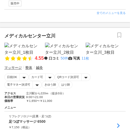
販売中
全てのメニューを見る
メディカルセンター立川
4.55
口コミ
50件
写真
11枚
マッサージ
整体
鍼灸
日祝OK
カード可
QRコード決済可
電子マネー決済可
きゆう師
はり師
アクセス
立川駅から220m （徒歩3分）
本日の営業状況
9:00〜21:00
価格帯
￥1,650〜￥11,000
メニュー
リフレクソロジー(足裏・足つぼ)
足つぼマッサージ 6500
￥
7,150
（税込）