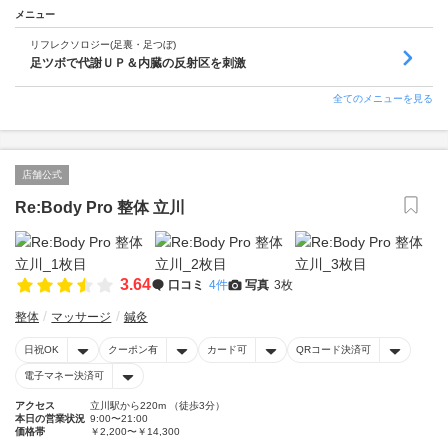
メニュー
リフレクソロジー(足裏・足つぼ)
足ツボで代謝ＵＰ＆内臓の反射区を刺激
全てのメニューを見る
店舗公式
Re:Body Pro 整体 立川
3.64
口コミ
4件
写真
3枚
整体
マッサージ
鍼灸
日祝OK
クーポン有
カード可
QRコード決済可
電子マネー決済可
アクセス
立川駅から220m （徒歩3分）
本日の営業状況
9:00〜21:00
価格帯
￥2,200〜￥14,300