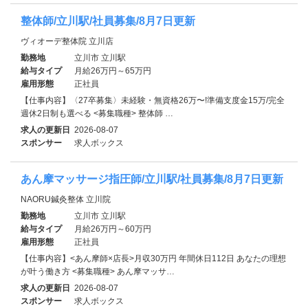
整体師/立川駅/社員募集/8月7日更新
ヴィオーデ整体院 立川店
勤務地
立川市 立川駅
給与タイプ
月給26万円～65万円
雇用形態
正社員
【仕事内容】〈27卒募集〉未経験・無資格26万〜!準備支度金15万/完全
週休2日制も選べる <募集職種> 整体師 …
求人の更新日
2026-08-07
スポンサー
求人ボックス
あん摩マッサージ指圧師/立川駅/社員募集/8月7日更新
NAORU鍼灸整体 立川院
勤務地
立川市 立川駅
給与タイプ
月給26万円～60万円
雇用形態
正社員
【仕事内容】<あん摩師×店長>月収30万円 年間休日112日 あなたの理想
が叶う働き方 <募集職種> あん摩マッサ…
求人の更新日
2026-08-07
スポンサー
求人ボックス