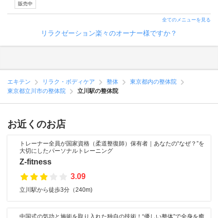
販売中
全てのメニューを見る
リラクゼーション楽々のオーナー様ですか？
エキテン
リラク・ボディケア
整体
東京都内の整体院
東京都立川市の整体院
立川駅の整体院
お近くのお店
トレーナー全員が国家資格（柔道整復師）保有者｜あなたの“なぜ？”を
大切にしたパーソナルトレーニング
Z-fitness
3.09
立川駅から徒歩3分（240m)
中国式の気功と施術を取り入れた独自の技術！“優しい整体”で全身を癒