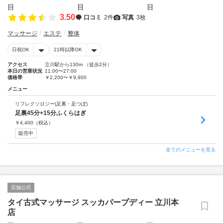
3.50
口コミ
2件
写真
3枚
マッサージ
エステ
整体
日祝OK
21時以降OK
アクセス
立川駅から130m （徒歩2分）
本日の営業状況
11:00〜27:00
価格帯
￥2,200〜￥9,900
メニュー
リフレクソロジー(足裏・足つぼ)
足裏45分+15分ふくらはぎ
￥
4,400
（税込）
販売中
全てのメニューを見る
店舗公式
タイ古式マッサージ スッカパープディー 立川本
店