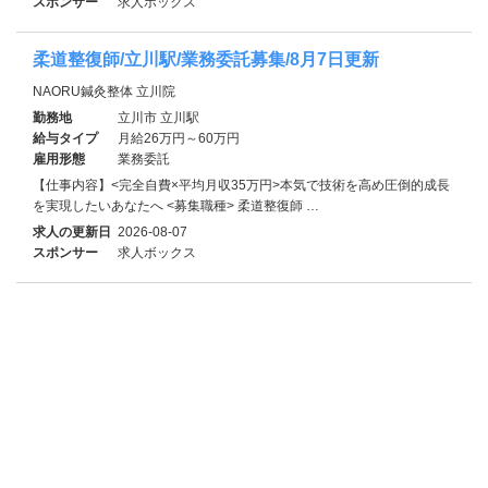
スポンサー
求人ボックス
柔道整復師/立川駅/業務委託募集/8月7日更新
NAORU鍼灸整体 立川院
勤務地
立川市 立川駅
給与タイプ
月給26万円～60万円
雇用形態
業務委託
【仕事内容】<完全自費×平均月収35万円>本気で技術を高め圧倒的成長
を実現したいあなたへ <募集職種> 柔道整復師 …
求人の更新日
2026-08-07
スポンサー
求人ボックス