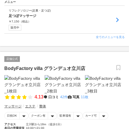
メニュー
リフレクソロジー(足裏・足つぼ)
足つぼマッサージ
￥
7,150
（税込）
販売中
全てのメニューを見る
店舗公式
BodyFactory villa グランデュオ立川店
4.13
口コミ
42件
写真
11枚
マッサージ
エステ
整体
日祝OK
クーポン有
駐車場有
カード可
アクセス
立川駅から18m （徒歩1分）
本日の営業状況
10:00〜21:00