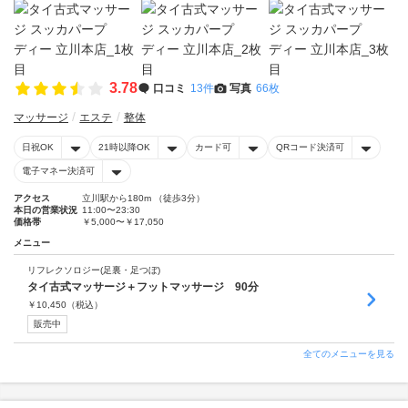
3.78
口コミ
13件
写真
66枚
マッサージ
エステ
整体
日祝OK
21時以降OK
カード可
QRコード決済可
電子マネー決済可
アクセス
立川駅から180m （徒歩3分）
本日の営業状況
11:00〜23:30
価格帯
￥5,000〜￥17,050
メニュー
リフレクソロジー(足裏・足つぼ)
タイ古式マッサージ＋フットマッサージ 90分
￥
10,450
（税込）
販売中
全てのメニューを見る