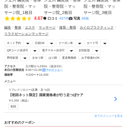
4.67
口コミ
497件
写真
88枚
鍼灸
整体
エステ
マッサージ
接骨・整骨
カイロプラクティック
リラクゼーションマッサージ
ネット予約
日祝OK
クーポン有
カード可
QRコード決済可
電子マネー決済可
女性歓迎
男性歓迎
きゆう師
はり師
柔道整復師
お子様連れOK
アクセス
立川駅から230m （徒歩3分）
本日の営業状況
9:00〜21:00
予約空きあり
価格帯
￥220〜￥14,200
メニュー
リフレクソロジー(足裏・足つぼ)
【初回ネット限定】国家資格者が行う足つぼケア
￥
2,200
（税込）
初回
全てのメニューを見る
おすすめのクーポン