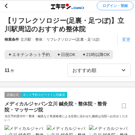
ログイン・登録
【リフレクソロジー(足裏・足つぼ)】立
川駅周辺のおすすめ整体院
変更
検索条件
立川駅
整体
リフレクソロジー(足裏・足つぼ)
エキテンネット予約
日祝OK
21時以降OK
11
件
店舗公式
ネット予約スピードくじ対象店
メディカルジャパン立川 鍼灸院・整体院・整骨
院・マッサージ院
当日予約受付中！整体・鍼灸など有資格者による症状に合わせた施術は当院へお任せくださ
い！