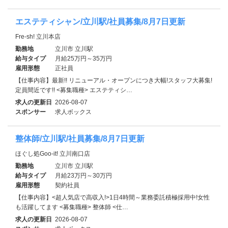
エステティシャン/立川駅/社員募集/8月7日更新
Fre-sh! 立川本店
勤務地
立川市 立川駅
給与タイプ
月給25万円～35万円
雇用形態
正社員
【仕事内容】最新!! リニューアル・オープンにつき大幅!スタッフ大募集!
定員間近です!! <募集職種> エステティシ…
求人の更新日
2026-08-07
スポンサー
求人ボックス
整体師/立川駅/社員募集/8月7日更新
ほぐし処Goo-it! 立川南口店
勤務地
立川市 立川駅
給与タイプ
月給23万円～30万円
雇用形態
契約社員
【仕事内容】<超人気店で高収入!>1日4時間～業務委託積極採用中!女性
も活躍してます <募集職種> 整体師 <仕…
求人の更新日
2026-08-07