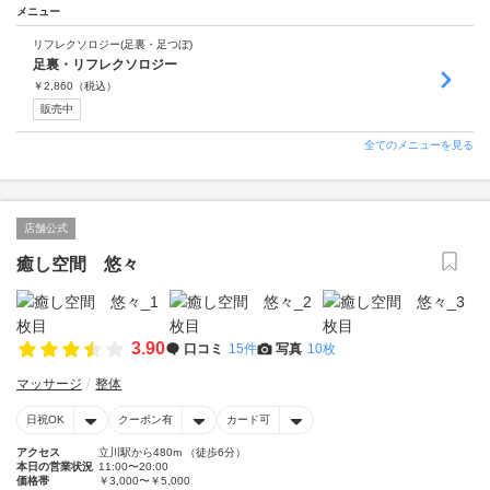
メニュー
リフレクソロジー(足裏・足つぼ)
足裏・リフレクソロジー
￥
2,860
（税込）
販売中
全てのメニューを見る
店舗公式
癒し空間 悠々
3.90
口コミ
15件
写真
10枚
マッサージ
整体
日祝OK
クーポン有
カード可
アクセス
立川駅から480m （徒歩6分）
本日の営業状況
11:00〜20:00
価格帯
￥3,000〜￥5,000