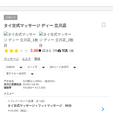
店舗公式
タイ古式マッサージ ディー 立川店
3.46
口コミ
2件
写真
1枚
マッサージ
エステ
整体
日祝OK
カード可
QRコード決済可
電子マネー決済可
アクセス
立川駅から350m （徒歩5分）
本日の営業状況
10:00〜19:30
価格帯
￥6,600〜￥17,050
メニュー
リフレクソロジー(足裏・足つぼ)
タイ古式マッサージ＋フットマッサージ 90分
￥
10,450
（税込）