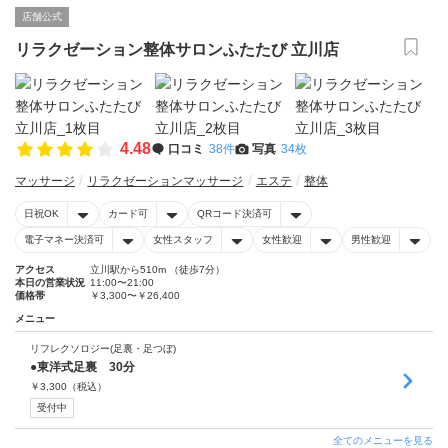
店舗公式
リラクゼーション整体サロンふたたび 立川店
4.48
口コミ
38件
写真
34枚
マッサージ
リラクゼーションマッサージ
エステ
整体
日祝OK
カード可
QRコード決済可
電子マネー決済可
女性スタッフ
女性歓迎
男性歓迎
アクセス
立川駅から510m （徒歩7分）
本日の営業状況
11:00〜21:00
価格帯
￥3,300〜￥26,400
メニュー
リフレクソロジー(足裏・足つぼ)
●東洋式足裏 30分
￥
3,300
（税込）
受付中
全てのメニューを見る