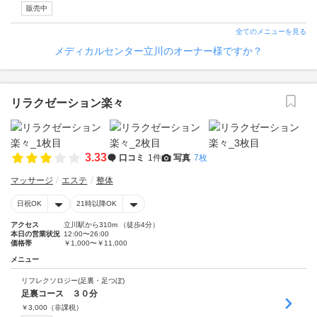
販売中
全てのメニューを見る
メディカルセンター立川のオーナー様ですか？
リラクゼーション楽々
3.33
口コミ
1件
写真
7枚
マッサージ
エステ
整体
日祝OK
21時以降OK
アクセス
立川駅から310m （徒歩4分）
本日の営業状況
12:00〜26:00
価格帯
￥1,000〜￥11,000
メニュー
リフレクソロジー(足裏・足つぼ)
足裏コース ３０分
￥
3,000
（非課税）