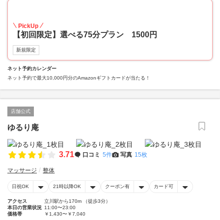
70
PickUp
【初回限定】選べる75分プラン 1500円
新規限定
ネット予約カレンダー
ネット予約で最大10,000円分のAmazonギフトカードが当たる！
店舗公式
ゆるり庵
3.71
口コミ
5件
写真
15枚
マッサージ
整体
日祝OK
21時以降OK
クーポン有
カード可
アクセス
立川駅から170m （徒歩3分）
本日の営業状況
11:00〜23:00
価格帯
￥1,430〜￥7,040