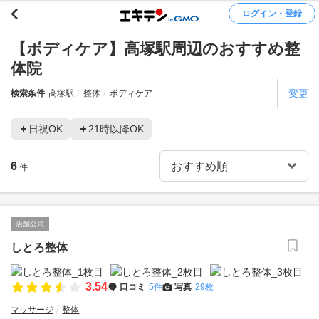
ログイン・登録
【ボディケア】高塚駅周辺のおすすめ整
体院
変更
検索条件
高塚駅
整体
ボディケア
日祝OK
21時以降OK
6
件
店舗公式
しとろ整体
3.54
口コミ
5件
写真
29枚
マッサージ
整体