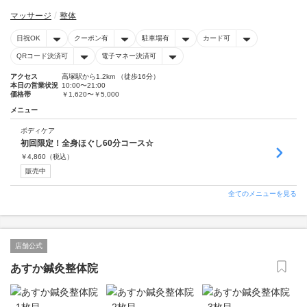
マッサージ
整体
日祝OK
クーポン有
駐車場有
カード可
QRコード決済可
電子マネー決済可
アクセス
高塚駅から1.2km （徒歩16分）
本日の営業状況
10:00〜21:00
価格帯
￥1,620〜￥5,000
メニュー
ボディケア
初回限定！全身ほぐし60分コース☆
￥
4,860
（税込）
販売中
全てのメニューを見る
店舗公式
あすか鍼灸整体院