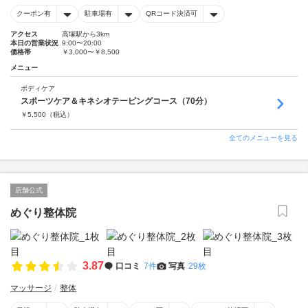
クーポン有
駐車場有
QRコード決済可
アクセス
高塚駅から3km
本日の営業状況
9:00〜20:00
価格帯
￥3,000〜￥8,500
メニュー
ボディケア
スポーツケア＆キネシオテーピングコース（70分）
￥
5,500
（税込）
全てのメニューを見る
店舗公式
めぐり整体院
3.87
口コミ
7件
写真
29枚
マッサージ
整体