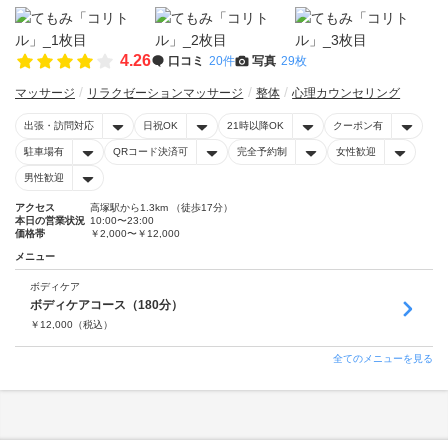
4.26
口コミ
20件
写真
29枚
マッサージ
リラクゼーションマッサージ
整体
心理カウンセリング
出張・訪問対応
日祝OK
21時以降OK
クーポン有
駐車場有
QRコード決済可
完全予約制
女性歓迎
男性歓迎
アクセス
高塚駅から1.3km （徒歩17分）
本日の営業状況
10:00〜23:00
価格帯
￥2,000〜￥12,000
メニュー
ボディケア
ボディケアコース（180分）
￥
12,000
（税込）
全てのメニューを見る