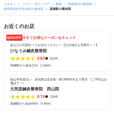
エキテン
リラク・ボディケア
整体
静岡県内の整体院
静岡県浜松市中央区の整体院
高塚駅の整体院
お近くのお店
50%OFF
今すぐお得なクーポンをチェック
あなたの不調すべてお任せください！【土日祝日も営業中！！】
ひなうみ鍼灸整骨院
4.62
325件
高塚駅から徒歩21分（1.6km)
舘山寺街道沿い 浜信西山支店前！夜19時00分まで受付 (ご予約はお
電話で！)
元気堂鍼灸整骨院 西山院
4.74
126件
高塚駅から徒歩69分（5.4km)