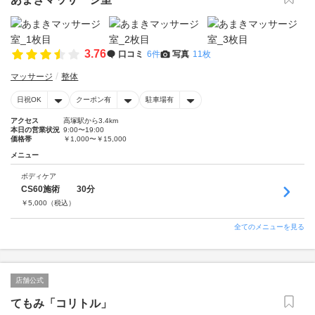
3.76
口コミ
6件
写真
11枚
マッサージ
整体
日祝OK
クーポン有
駐車場有
アクセス
高塚駅から3.4km
本日の営業状況
9:00〜19:00
価格帯
￥1,000〜￥15,000
メニュー
ボディケア
CS60施術 30分
￥
5,000
（税込）
全てのメニューを見る
店舗公式
てもみ「コリトル」