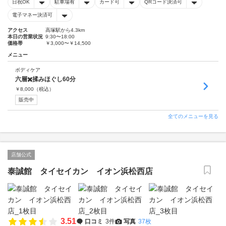
日祝OK
駐車場有
カード可
QRコード決済可
電子マネー決済可
アクセス
高塚駅から4.3km
本日の営業状況
9:30〜18:00
価格帯
￥3,000〜￥14,500
メニュー
ボディケア
六層✖️揉みほぐし60分
￥
8,000
（税込）
販売中
全てのメニューを見る
店舗公式
泰誠館 タイセイカン イオン浜松西店
3.51
口コミ
3件
写真
37枚