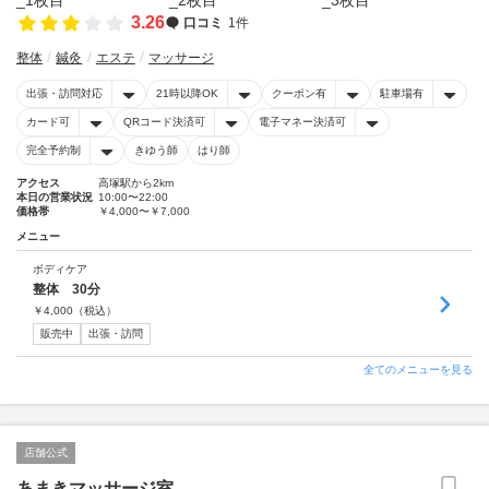
3.26
口コミ
1件
整体
鍼灸
エステ
マッサージ
出張・訪問対応
21時以降OK
クーポン有
駐車場有
カード可
QRコード決済可
電子マネー決済可
完全予約制
きゆう師
はり師
アクセス
高塚駅から2km
本日の営業状況
10:00〜22:00
価格帯
￥4,000〜￥7,000
メニュー
ボディケア
整体 30分
￥
4,000
（税込）
販売中
出張・訪問
全てのメニューを見る
店舗公式
あまきマッサージ室