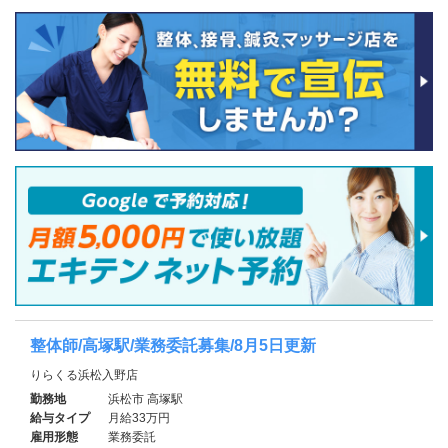
整体師/高塚駅/業務委託募集/8月5日更新
りらくる浜松入野店
勤務地
浜松市 高塚駅
給与タイプ
月給33万円
雇用形態
業務委託