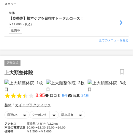
メニュー
整体
【姿整体】根本ケアを目指すトータルコース！
￥
11,000
（税込）
販売中
全てのメニューを見る
店舗公式
上大類整体院
3.95
口コミ
9件
写真
24枚
整体
カイロプラクティック
日祝OK
クーポン有
駐車場有
アクセス
高崎駅(ＪＲ)から2.2km
本日の営業状況
10:00〜12:30 15:00〜19:00
価格帯
￥3,500〜￥7,000