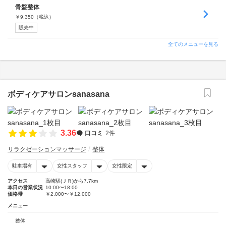
骨盤整体
￥
9,350
（税込）
販売中
全てのメニューを見る
ボディケアサロンsanasana
3.36
口コミ
2件
リラクゼーションマッサージ
整体
駐車場有
女性スタッフ
女性限定
アクセス
高崎駅(ＪＲ)から7.7km
本日の営業状況
10:00〜18:00
価格帯
￥2,000〜￥12,000
メニュー
整体