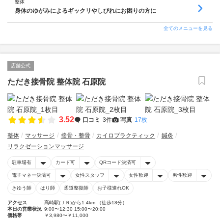
整体
身体のゆがみによるギックリやしびれにお困りの方に
全てのメニューを見る
店舗公式
ただき接骨院 整体院 石原院
3.52
口コミ
3件
写真
17枚
整体
マッサージ
接骨・整骨
カイロプラクティック
鍼灸
リラクゼーションマッサージ
駐車場有
カード可
QRコード決済可
電子マネー決済可
女性スタッフ
女性歓迎
男性歓迎
きゆう師
はり師
柔道整復師
お子様連れOK
アクセス
高崎駅(ＪＲ)から1.4km （徒歩18分）
本日の営業状況
9:00〜12:30 15:00〜20:00
価格帯
￥3,980〜￥11,000