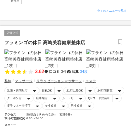
販売中
全てのメニューを見る
店舗公式
フラミンゴの休日 高崎美容健康整体店
3.62
口コミ
3件
写真
34枚
整体
マッサージ
リラクゼーションマッサージ
エステ
出張・訪問対応
日祝OK
21時以降OK
24時間営業
クーポン有
駐車場有
カード可
QRコード決済可
電子マネー決済可
女性歓迎
男性歓迎
アクセス
高崎駅(ＪＲ)から510m （徒歩7分）
本日の営業状況
0:00〜24:00
メニュー