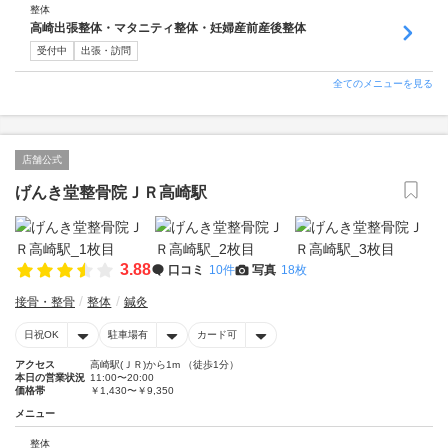
整体
高崎出張整体・マタニティ整体・妊婦産前産後整体
受付中
出張・訪問
全てのメニューを見る
店舗公式
げんき堂整骨院ＪＲ高崎駅
3.88
口コミ
10件
写真
18枚
接骨・整骨
整体
鍼灸
日祝OK
駐車場有
カード可
アクセス
高崎駅(ＪＲ)から1m （徒歩1分）
本日の営業状況
11:00〜20:00
価格帯
￥1,430〜￥9,350
メニュー
整体