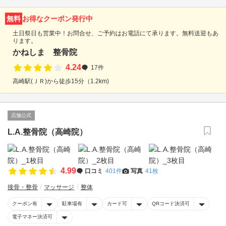
無料
お得なクーポン発行中
土日祭日も営業中！お問合せ、ご予約はお電話にて承ります。無料送迎もあ
ります。
かねしま 整骨院
4.24
17件
高崎駅(ＪＲ)から徒歩15分（1.2km)
店舗公式
L.A.整骨院（高崎院）
4.99
口コミ
401件
写真
41枚
接骨・整骨
マッサージ
整体
クーポン有
駐車場有
カード可
QRコード決済可
電子マネー決済可