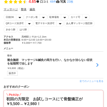
4.65
口コミ
48件
写真
23枚
マッサージ
整体
鍼灸
日祝OK
クーポン有
駐車場有
カード可
QRコード決済可
電子マネー決済可
あん摩マッサージ指圧師
きゆう師
はり師
アクセス
高崎駅(ＪＲ)から2.1km
本日の営業状況
9:00〜12:00 14:00〜20:00
価格帯
￥3,000〜￥7,700
メニュー
整体
複合施術 マッサージ&鍼灸の両方を行い、なかなか治らない症状
を短期間で治します
￥
6,600
（税込）
販売中
全てのメニューを見る
おすすめのクーポン
PickUp
初回の方限定 お試しコースにて骨盤矯正が
￥5,500→￥2,980！