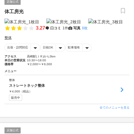
店舗公式
体工房光
3.27
口コミ
1件
写真
8枚
整体
出張・訪問対応
日祝OK
駐車場有
アクセス
高崎駅(ＪＲ)から3km
本日の営業状況
10:30〜18:00
価格帯
￥2,000〜￥6,000
メニュー
整体
ストレートネック整体
￥
4,000
（税込）
販売中
全てのメニューを見る
店舗公式