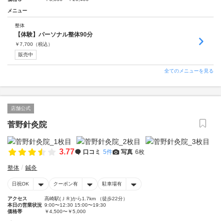
メニュー
整体
【体験】パーソナル整体90分
￥
7,700
（税込）
販売中
全てのメニューを見る
店舗公式
菅野針灸院
3.77
口コミ
5件
写真
6枚
整体
鍼灸
日祝OK
クーポン有
駐車場有
アクセス
高崎駅(ＪＲ)から1.7km （徒歩22分）
本日の営業状況
9:00〜12:30 15:00〜19:30
価格帯
￥4,500〜￥5,000