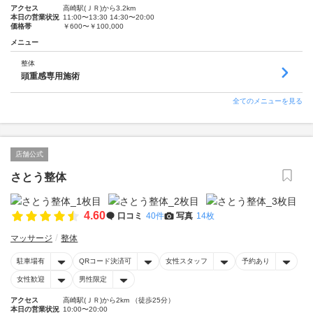
アクセス
高崎駅(ＪＲ)から3.2km
本日の営業状況
11:00〜13:30 14:30〜20:00
価格帯
￥600〜￥100,000
メニュー
整体
頭重感専用施術
全てのメニューを見る
店舗公式
さとう整体
4.60
口コミ
40件
写真
14枚
マッサージ
整体
駐車場有
QRコード決済可
女性スタッフ
予約あり
女性歓迎
男性限定
アクセス
高崎駅(ＪＲ)から2km （徒歩25分）
本日の営業状況
10:00〜20:00