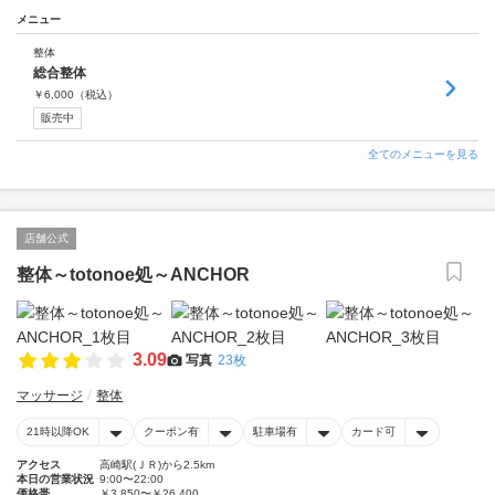
メニュー
整体
総合整体
￥
6,000
（税込）
販売中
全てのメニューを見る
店舗公式
整体～totonoe処～ANCHOR
3.09
写真
23枚
マッサージ
整体
21時以降OK
クーポン有
駐車場有
カード可
アクセス
高崎駅(ＪＲ)から2.5km
本日の営業状況
9:00〜22:00
価格帯
￥3,850〜￥26,400