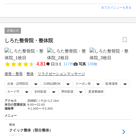
全てのメニューを見る
店舗公式
しろた整骨院・整体院
4.81
口コミ
117件
写真
139枚
接骨・整骨
整体
リラクゼーションマッサージ
出張・訪問対応
21時以降OK
クーポン有
駐車場有
カード可
女性歓迎
男性歓迎
柔道整復師
アクセス
高崎駅(ＪＲ)から2.1km
本日の営業状況
9:00〜22:00
価格帯
￥1,000〜￥5,400
メニュー
整体
クイック整体（部分整体）