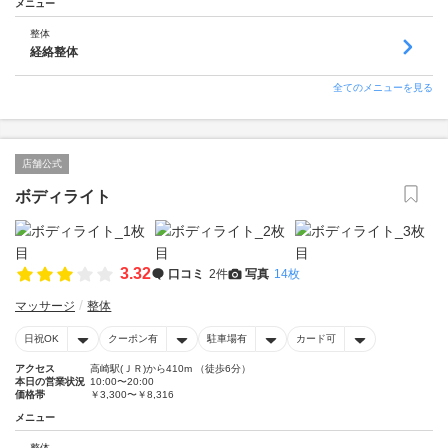
メニュー
整体
経絡整体
全てのメニューを見る
店舗公式
ボディライト
3.32
口コミ
2件
写真
14枚
マッサージ
整体
日祝OK
クーポン有
駐車場有
カード可
アクセス
高崎駅(ＪＲ)から410m （徒歩6分）
本日の営業状況
10:00〜20:00
価格帯
￥3,300〜￥8,316
メニュー
整体