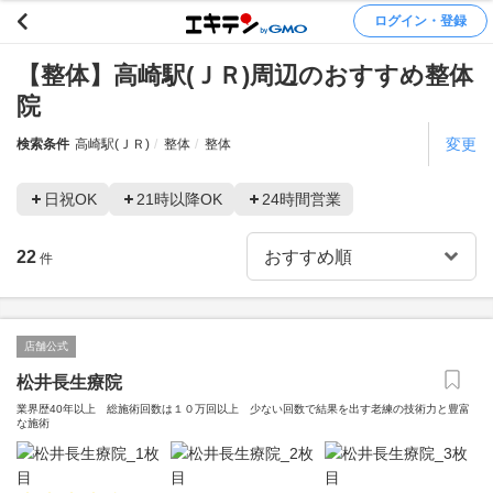
ログイン・登録
【整体】高崎駅(ＪＲ)周辺のおすすめ整体
院
変更
検索条件
高崎駅(ＪＲ)
整体
整体
日祝OK
21時以降OK
24時間営業
22
件
店舗公式
松井長生療院
業界歴40年以上 総施術回数は１０万回以上 少ない回数で結果を出す老練の技術力と豊富
な施術