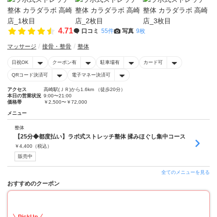
4.71
口コミ
55件
写真
9枚
マッサージ
接骨・整骨
整体
日祝OK
クーポン有
駐車場有
カード可
QRコード決済可
電子マネー決済可
アクセス
高崎駅(ＪＲ)から1.6km （徒歩20分）
本日の営業状況
9:00〜21:00
価格帯
￥2,500〜￥72,000
メニュー
整体
【25分◆都度払い】ラボ式ストレッチ整体 揉みほぐし集中コース
￥
4,400
（税込）
販売中
全てのメニューを見る
おすすめのクーポン
56