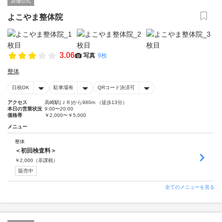
店舗公式
よこやま整体院
3.06
写真
9枚
整体
日祝OK
駐車場有
QRコード決済可
アクセス
高崎駅(ＪＲ)から980m （徒歩13分）
本日の営業状況
9:00〜20:00
価格帯
￥2,000〜￥5,000
メニュー
整体
＜初回検査料＞
￥
2,000
（非課税）
販売中
全てのメニューを見る