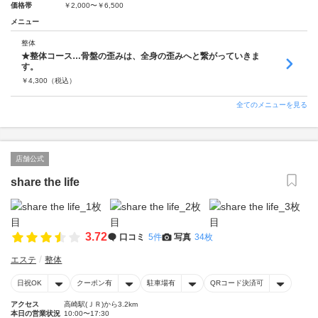
価格帯
￥2,000〜￥6,500
メニュー
整体
★整体コース…骨盤の歪みは、全身の歪みへと繋がっていきま
す。
￥
4,300
（税込）
全てのメニューを見る
店舗公式
share the life
3.72
口コミ
5件
写真
34枚
エステ
整体
日祝OK
クーポン有
駐車場有
QRコード決済可
アクセス
高崎駅(ＪＲ)から3.2km
本日の営業状況
10:00〜17:30