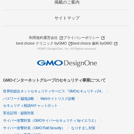
掲載のご案内
サイトマップ
利用規約
運営会社
プライバシーポリシー
best choice クリニック byGMO
best choice 歯科 byGMO
©GMO DesignOne, Inc. All Rights reserved.
GMOインターネットグループのセキュリティ事業について
世界初総合ネットセキュリティサービス「GMOセキュリティ24」
パスワード漏洩診断
Webサイトリスク診断
セキュリティ相談AIチャットボット
実在証明・盗聴対策
サイバー攻撃対策（GMOサイバーセキュリティ byイエラエ）
サイバー攻撃対策（GMO Flatt Security）
なりすまし対策