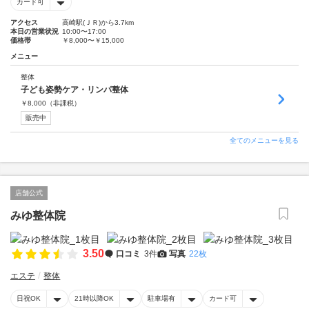
カード可
アクセス
高崎駅(ＪＲ)から3.7km
本日の営業状況
10:00〜17:00
価格帯
￥8,000〜￥15,000
メニュー
整体
子ども姿勢ケア・リンパ整体
￥
8,000
（非課税）
販売中
全てのメニューを見る
店舗公式
みゆ整体院
3.50
口コミ
3件
写真
22枚
エステ
整体
日祝OK
21時以降OK
駐車場有
カード可