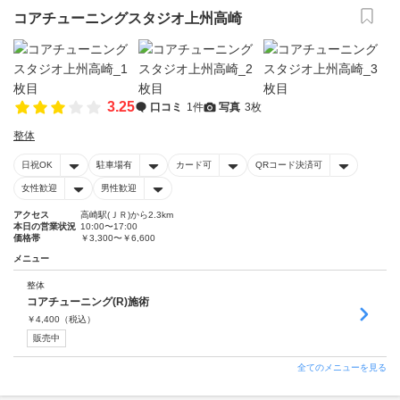
コアチューニングスタジオ上州高崎
3.25
口コミ
1件
写真
3枚
整体
日祝OK
駐車場有
カード可
QRコード決済可
女性歓迎
男性歓迎
アクセス
高崎駅(ＪＲ)から2.3km
本日の営業状況
10:00〜17:00
価格帯
￥3,300〜￥6,600
メニュー
整体
コアチューニング(R)施術
￥
4,400
（税込）
販売中
全てのメニューを見る