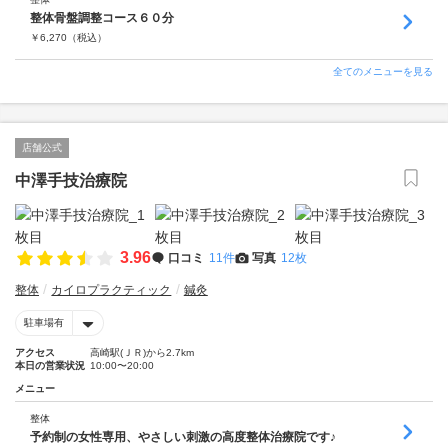
整体骨盤調整コース６０分
￥
6,270
（税込）
全てのメニューを見る
店舗公式
中澤手技治療院
3.96
口コミ
11件
写真
12枚
整体
カイロプラクティック
鍼灸
駐車場有
アクセス
高崎駅(ＪＲ)から2.7km
本日の営業状況
10:00〜20:00
メニュー
整体
予約制の女性専用、やさしい刺激の高度整体治療院です♪