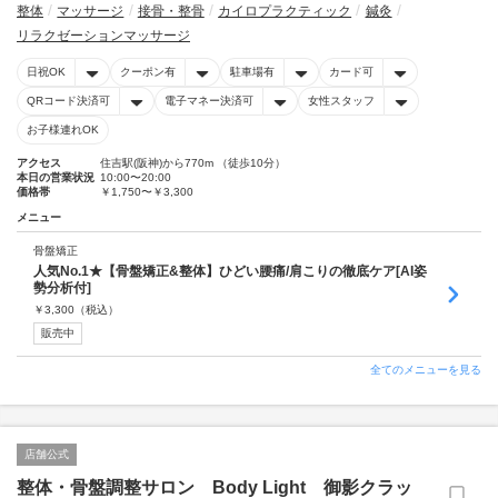
整体
マッサージ
接骨・整骨
カイロプラクティック
鍼灸
リラクゼーションマッサージ
日祝OK
クーポン有
駐車場有
カード可
QRコード決済可
電子マネー決済可
女性スタッフ
お子様連れOK
アクセス
住吉駅(阪神)から770m （徒歩10分）
本日の営業状況
10:00〜20:00
価格帯
￥1,750〜￥3,300
メニュー
骨盤矯正
人気No.1★【骨盤矯正&整体】ひどい腰痛/肩こりの徹底ケア[AI姿
勢分析付]
￥
3,300
（税込）
販売中
全てのメニューを見る
店舗公式
整体・骨盤調整サロン Body Light 御影クラッ