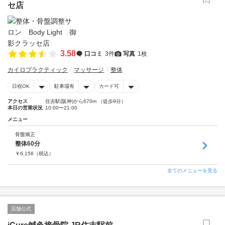
セ店
3.58
口コミ
3件
写真
1枚
カイロプラクティック
マッサージ
整体
日祝OK
駐車場有
カード可
アクセス
住吉駅(阪神)から670m （徒歩9分）
本日の営業状況
10:00〜21:00
メニュー
骨盤矯正
整体60分
￥
6,156
（税込）
全てのメニューを見る
店舗公式