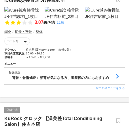
iCure鍼灸接骨院 JR住吉駅前
3.07
写真
11枚
鍼灸
接骨・整骨
整体
カード可
アクセス
住吉駅(阪神)から650m （徒歩9分）
本日の営業状況
10:00〜20:30
価格帯
￥1,540〜￥1,760
メニュー
骨盤矯正
「背骨・骨盤矯正」猫背が気になる方、出産後の方にもおすすめ
全てのメニューを見る
店舗公式
KuRock‐クロック‐【温美整Total Conditioning
Salon】住吉本店