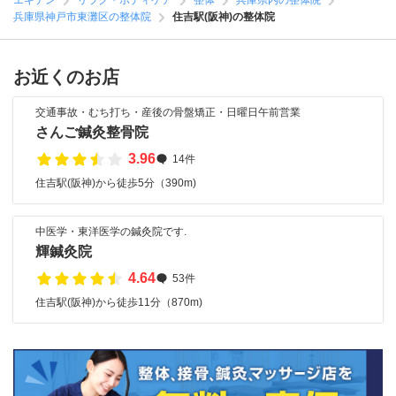
エキテン
リラク・ボディケア
整体
兵庫県内の整体院
兵庫県神戸市東灘区の整体院
住吉駅(阪神)の整体院
お近くのお店
交通事故・むち打ち・産後の骨盤矯正・日曜日午前営業
さんご鍼灸整骨院
3.96
14件
住吉駅(阪神)から徒歩5分（390m)
中医学・東洋医学の鍼灸院です.
輝鍼灸院
4.64
53件
住吉駅(阪神)から徒歩11分（870m)