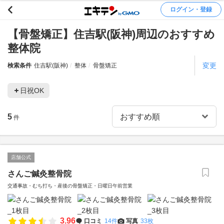
ログイン・登録
【骨盤矯正】住吉駅(阪神)周辺のおすすめ
整体院
変更
検索条件
住吉駅(阪神)
整体
骨盤矯正
日祝OK
5
件
店舗公式
さんご鍼灸整骨院
交通事故・むち打ち・産後の骨盤矯正・日曜日午前営業
3.96
口コミ
14件
写真
33枚