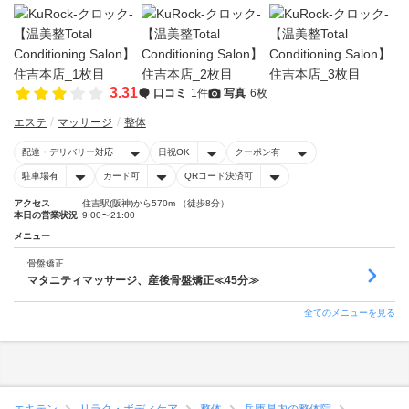
3.31
口コミ
1件
写真
6枚
エステ
マッサージ
整体
配達・デリバリー対応
日祝OK
クーポン有
駐車場有
カード可
QRコード決済可
アクセス
住吉駅(阪神)から570m （徒歩8分）
本日の営業状況
9:00〜21:00
メニュー
骨盤矯正
マタニティマッサージ、産後骨盤矯正≪45分≫
全てのメニューを見る