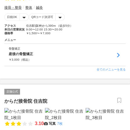
接骨・整骨
整体
鍼灸
日祝OK
QRコード決済可
アクセス
住吉駅(阪神)から390m （徒歩5分）
本日の営業状況
9:00〜12:00 15:30〜20:00
価格帯
￥1,500〜￥7,000
メニュー
骨盤矯正
産後の骨盤矯正
￥
3,000
（税込）
全てのメニューを見る
店舗公式
からだ接骨院 住吉院
3.10
写真
7枚