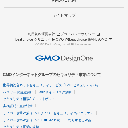
掲載のご案内
サイトマップ
利用規約
運営会社
プライバシーポリシー
best choice クリニック byGMO
best choice 歯科 byGMO
©GMO DesignOne, Inc. All Rights reserved.
GMOインターネットグループのセキュリティ事業について
世界初総合ネットセキュリティサービス「GMOセキュリティ24」
パスワード漏洩診断
Webサイトリスク診断
セキュリティ相談AIチャットボット
実在証明・盗聴対策
サイバー攻撃対策（GMOサイバーセキュリティ byイエラエ）
サイバー攻撃対策（GMO Flatt Security）
なりすまし対策
セキュリティ事業の軌跡