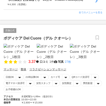
￥
4,300
（非課税）
全てのメニューを見る
店舗公式
ボディケア Del Cuore（デル クオーレ）
3.37
口コミ
1件
写真
27枚
マッサージ
整体
リラクゼーションマッサージ
日祝OK
21時以降OK
カード可
QRコード決済可
電子マネー決済可
女性スタッフ
女性限定
男性歓迎
お子様連れOK
アクセス
水道町駅から99m （徒歩2分）
本日の営業状況
10:00〜22:00
価格帯
￥2,600〜￥15,000