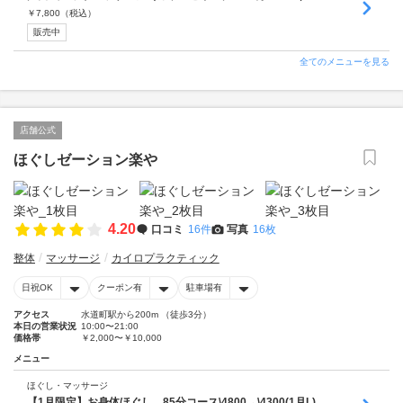
￥
7,800
（税込）
販売中
全てのメニューを見る
店舗公式
ほぐしゼーション楽や
4.20
口コミ
16件
写真
16枚
整体
マッサージ
カイロプラクティック
日祝OK
クーポン有
駐車場有
アクセス
水道町駅から200m （徒歩3分）
本日の営業状況
10:00〜21:00
価格帯
￥2,000〜￥10,000
メニュー
ほぐし・マッサージ
【1月限定】お身体ほぐし 85分コース\4800→\4300(1月L)