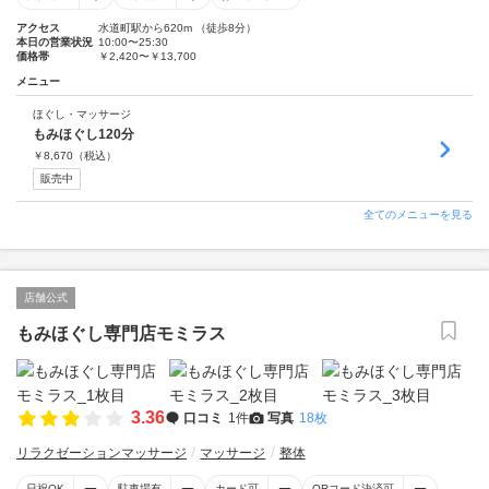
アクセス
水道町駅から620m （徒歩8分）
本日の営業状況
10:00〜25:30
価格帯
￥2,420〜￥13,700
メニュー
ほぐし・マッサージ
もみほぐし120分
￥
8,670
（税込）
販売中
全てのメニューを見る
店舗公式
もみほぐし専門店モミラス
3.36
口コミ
1件
写真
18枚
リラクゼーションマッサージ
マッサージ
整体
日祝OK
駐車場有
カード可
QRコード決済可