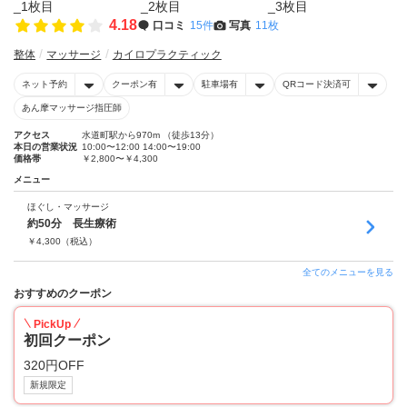
4.18
口コミ
15件
写真
11枚
整体
マッサージ
カイロプラクティック
ネット予約
クーポン有
駐車場有
QRコード決済可
あん摩マッサージ指圧師
アクセス
水道町駅から970m （徒歩13分）
本日の営業状況
10:00〜12:00 14:00〜19:00
価格帯
￥2,800〜￥4,300
メニュー
ほぐし・マッサージ
約50分 長生療術
￥
4,300
（税込）
全てのメニューを見る
おすすめのクーポン
PickUp
初回クーポン
320円OFF
新規限定