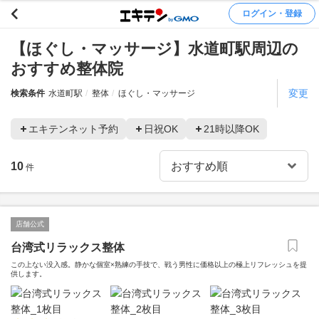
ログイン・登録
【ほぐし・マッサージ】水道町駅周辺の
おすすめ整体院
変更
検索条件
水道町駅
整体
ほぐし・マッサージ
エキテンネット予約
日祝OK
21時以降OK
10
件
店舗公式
台湾式リラックス整体
この上ない没入感。静かな個室×熟練の手技で、戦う男性に価格以上の極上リフレッシュを提
供します。