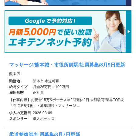
マッサージ/熊本城・市役所前駅/社員募集/8月9日更新
熊本店
勤務地
熊本市 水道町駅
給与タイプ
月給26万円～100万円
雇用形態
正社員
【仕事内容】お祝金15万&ボーナス年2回週休2日 未経験可!業界TOP級
「高待遇&技術」 <募集職種> マッサージ …
求人の更新日
2026-08-09
スポンサー
求人ボックス
柔道整復師/社員募集/8月7日更新