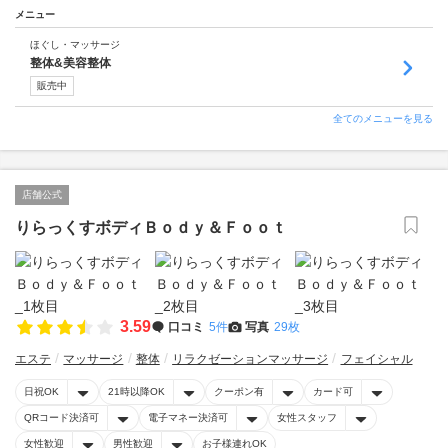
メニュー
ほぐし・マッサージ
整体&美容整体
販売中
全てのメニューを見る
店舗公式
りらっくすボディＢｏｄｙ＆Ｆｏｏｔ
3.59
口コミ
5件
写真
29枚
エステ
マッサージ
整体
リラクゼーションマッサージ
フェイシャル
日祝OK
21時以降OK
クーポン有
カード可
QRコード決済可
電子マネー決済可
女性スタッフ
女性歓迎
男性歓迎
お子様連れOK