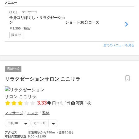
メニュー
ほぐし・マッサージ
全身コリほぐし・リラクゼーショ
ン ショート30分コース
￥
3,300
（税込）
販売中
全てのメニューを見る
店舗公式
リラクゼーションサロン ここリラ
3.33
口コミ
1件
写真
1枚
マッサージ
エステ
整体
日祝OK
カード可
アクセス
水道町駅から790m （徒歩10分）
本日の営業状況
9:00〜21:00