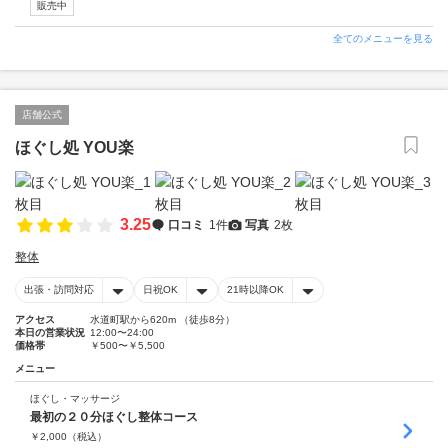
販売中
全てのメニューを見る
店舗公式
ほぐし処 YOU楽
3.25
口コミ
1件
写真
2枚
整体
出張・訪問対応
日祝OK
21時以降OK
アクセス
水道町駅から620m （徒歩8分）
本日の営業状況
12:00〜24:00
価格帯
￥500〜￥5,500
メニュー
ほぐし・マッサージ
最初の２０分ほぐし整体コース
￥
2,000
（税込）