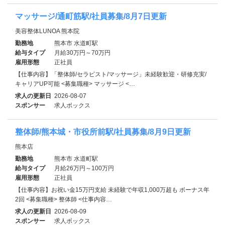
マッサージ/通町筋駅/社員募集/8月7日更新
美容整体LUNOA 熊本院
勤務地
熊本市 水道町駅
給与タイプ
月給30万円～70万円
雇用形態
正社員
【仕事内容】「整体師/セラピスト/マッサージ」未経験歓迎・研修充実/
キャリアUP可能 <募集職種> マッサージ <…
求人の更新日
2026-08-07
スポンサー
求人ボックス
整体師/熊本城・市役所前駅/社員募集/8月9日更新
熊本店
勤務地
熊本市 水道町駅
給与タイプ
月給26万円～100万円
雇用形態
正社員
【仕事内容】お祝い金15万円支給 未経験で年収1,000万超も ボーナス年
2回 <募集職種> 整体師 <仕事内容…
求人の更新日
2026-08-09
スポンサー
求人ボックス