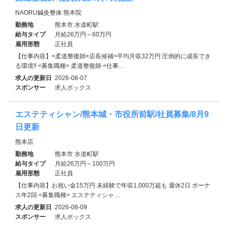
NAORU鍼灸整体 熊本院
勤務地
熊本市 水道町駅
給与タイプ
月給26万円～60万円
雇用形態
正社員
【仕事内容】<柔道整復師×店長候補>平均月収32万円 圧倒的に成長でき
る環境!! <募集職種> 柔道整復師 <仕事…
求人の更新日
2026-08-07
スポンサー
求人ボックス
エステティシャン/熊本城・市役所前駅/社員募集/8月9
日更新
熊本店
勤務地
熊本市 水道町駅
給与タイプ
月給26万円～100万円
雇用形態
正社員
【仕事内容】お祝い金15万円 未経験で年収1,000万超も 週休2日 ボーナ
ス年2回 <募集職種> エステティシャ…
求人の更新日
2026-08-09
スポンサー
求人ボックス