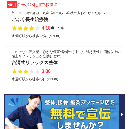
値引
クーポン利用でお得に
首・肩・腰の痛み・気象病のつらい症状の方お任せください
ごふく長生治療院
4.18
15件
水道町駅から徒歩13分（970m)
この上ない没入感。静かな個室×熟練の手技で、戦う男性に価格以上の
極上リフレッシュを提供します。
台湾式リラックス整体
3.06
水道町駅から徒歩3分（220m)