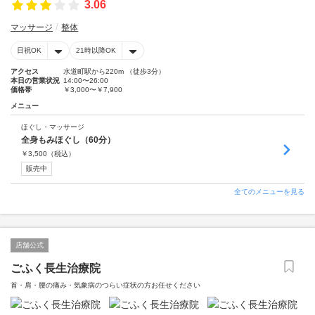
3.06
マッサージ
整体
日祝OK
21時以降OK
アクセス
水道町駅から220m （徒歩3分）
本日の営業状況
14:00〜26:00
価格帯
￥3,000〜￥7,900
メニュー
ほぐし・マッサージ
全身もみほぐし（60分）
￥
3,500
（税込）
販売中
全てのメニューを見る
店舗公式
ごふく長生治療院
首・肩・腰の痛み・気象病のつらい症状の方お任せください