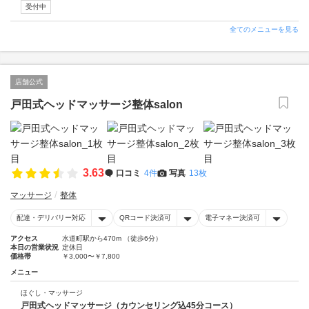
受付中
全てのメニューを見る
店舗公式
戸田式ヘッドマッサージ整体salon
3.63
口コミ
4件
写真
13枚
マッサージ
整体
配達・デリバリー対応
QRコード決済可
電子マネー決済可
アクセス
水道町駅から470m （徒歩6分）
本日の営業状況
定休日
価格帯
￥3,000〜￥7,800
メニュー
ほぐし・マッサージ
戸田式ヘッドマッサージ（カウンセリング込45分コース）