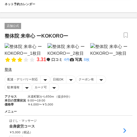
ネット予約カレンダー
店舗公式
整体院 来幸心 ーKOKOROー
3.31
口コミ
4件
写真
8枚
整体
配達・デリバリー対応
日祝OK
クーポン有
駐車場有
カード可
アクセス
水道町駅から650m （徒歩9分）
本日の営業状況
9:00〜19:00
価格帯
￥4,000〜￥5,000
メニュー
ほぐし・マッサージ
全身疲労コース
￥
5,000
（税込）