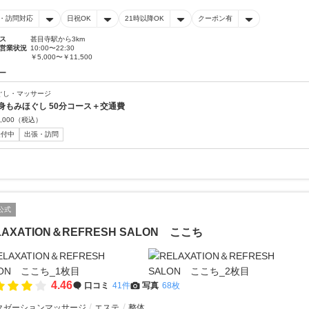
・訪問対応
日祝OK
21時以降OK
クーポン有
ス
甚目寺駅から3km
営業状況
10:00〜22:30
￥5,000〜￥11,500
ー
ぐし・マッサージ
身もみほぐし 50分コース＋交通費
,000
（税込）
受付中
出張・訪問
公式
LAXATION＆REFRESH SALON ここち
4.46
口コミ
41件
写真
68枚
クゼーションマッサージ
エステ
整体