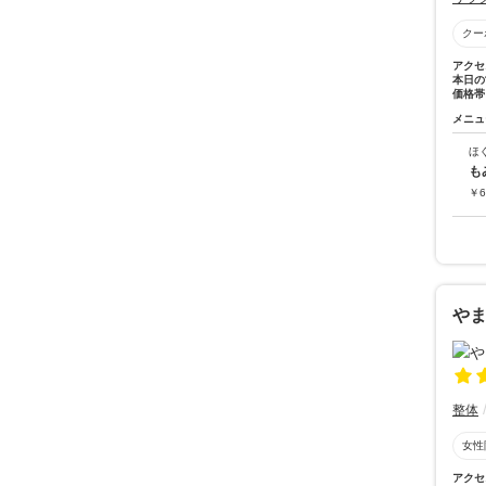
クー
アクセ
本日の
価格帯
メニュ
ほ
も
￥
6
や
整体
女性
アクセ