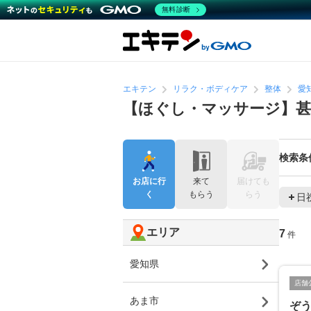
無料診断
エキテン
リラク・ボディケア
整体
愛
【ほぐし・マッサージ】甚
検索条
お店に行
来て
届けても
く
もらう
らう
日
エリア
7
件
愛知県
店舗
あま市
ぞ