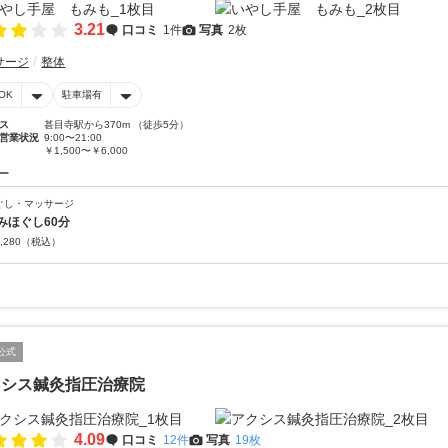
3.21
口コミ
1件
写真
2枚
サージ
整体
OK
駐車場有
ス
甚目寺駅から370m （徒歩5分）
営業状況
9:00〜21:00
￥1,500〜￥6,000
ー
ぐし・マッサージ
みほぐし60分
,280
（税込）
公式
クシス鍼灸指圧治療院
4.09
口コミ
12件
写真
19枚