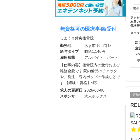
出張
アクセ
本日の
価格帯
無資格可の医療事務/受付
メニュ
しまうま針灸接骨院
ほ
勤務地
あま市 甚目寺駅
全
給与タイプ
時給1,140円
￥
5
雇用形態
アルバイト・パート
【仕事内容】接骨院内の受付および
雑務全般です 院内備品のチェック
や、発注、院内ポップの作成などで
す 【経験・資格】<応…
求人の更新日
2026-08-06
店舗
スポンサー
求人ボックス
RE
リラ