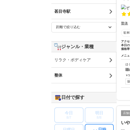
甚目寺駅
整体
駐車
アクセ
本日の
ジャンル・業種
価格帯
メニュ
リラク・ボディケア
ほ
頭
整体
￥
5
日付で探す
今日
明日
店舗
8/7
8/8
い
日時
日曜日