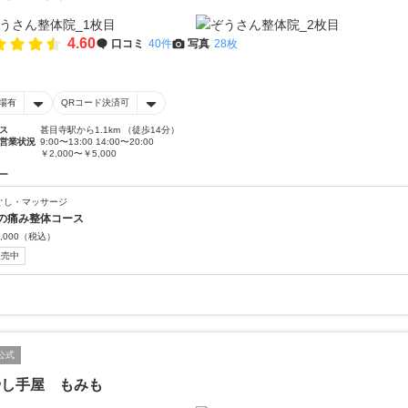
4.60
口コミ
40件
写真
28枚
場有
QRコード決済可
ス
甚目寺駅から1.1km （徒歩14分）
営業状況
9:00〜13:00 14:00〜20:00
￥2,000〜￥5,000
ー
ぐし・マッサージ
の痛み整体コース
,000
（税込）
販売中
公式
やし手屋 もみも