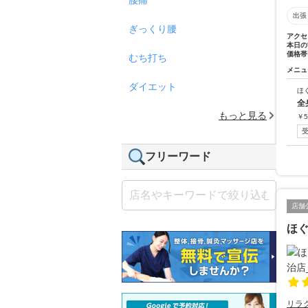
出張
ぎっくり腰
アクセ
本日の
価格帯
むち打ち
メニュ
ダイエット
ほ
全
もっと見る
￥
5
フリーワード
店舗
ほぐ
リラ