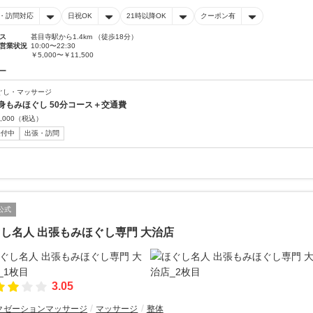
・訪問対応
日祝OK
21時以降OK
クーポン有
ス
甚目寺駅から1.4km （徒歩18分）
営業状況
10:00〜22:30
￥5,000〜￥11,500
ー
ぐし・マッサージ
身もみほぐし 50分コース＋交通費
,000
（税込）
受付中
出張・訪問
公式
し名人 出張もみほぐし専門 大治店
3.05
クゼーションマッサージ
マッサージ
整体