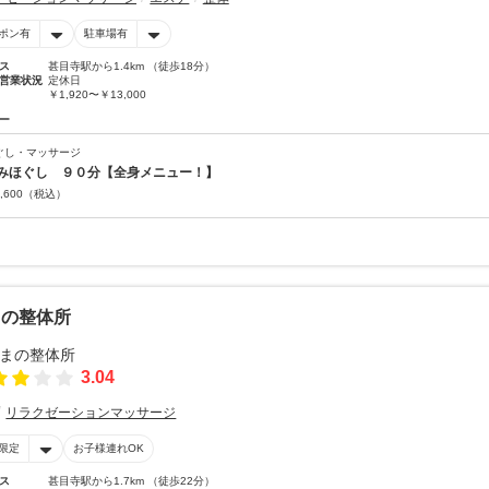
ポン有
駐車場有
ス
甚目寺駅から1.4km （徒歩18分）
営業状況
定休日
￥1,920〜￥13,000
ー
ぐし・マッサージ
みほぐし ９０分【全身メニュー！】
,600
（税込）
まの整体所
3.04
リラクゼーションマッサージ
限定
お子様連れOK
ス
甚目寺駅から1.7km （徒歩22分）