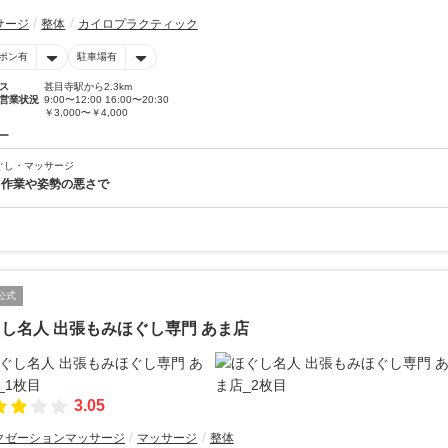
サージ
整体
カイロプラクティック
ポン有
駐車場有
ス
甚目寺駅から2.3km
営業状況
9:00〜12:00 16:00〜20:30
￥3,000〜￥4,000
ー
ぐし・マッサージ
C作業や姿勢の悪さで
公式
し名人 出張もみほぐし専門 あま店
3.05
クゼーションマッサージ
マッサージ
整体