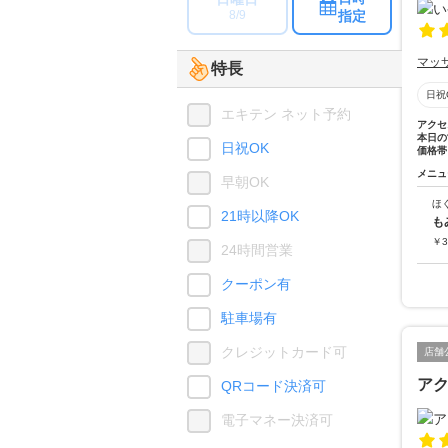
指定
8/9
マッ
特長
日祝
エキテン ネット予約
アクセ
本日の
日祝OK
価格帯
メニュ
早朝OK
ほ
21時以降OK
も
￥
3
24時間営業
クーポン有
駐車場有
クレジットカード可
店舗
ア
QRコード決済可
電子マネー決済可