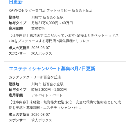
日更新
KAMPOセラピー専門店 フットセラピー 新百合ヶ丘店
勤務地
川崎市 新百合ケ丘駅
給与タイプ
月給21万4,000円～40万円
雇用形態
業務委託
【仕事内容】東洋医学にこだわっています«足極上とチベットヘッドス
パ»をプロデュースする専門店 <募集職種> リフレク…
求人の更新日
2026-08-07
スポンサー
求人ボックス
エステティシャン/パート募集/8月7日更新
カラダファクトリー新百合ケ丘店
勤務地
川崎市 新百合ケ丘駅
給与タイプ
時給1,300円～1,500円
雇用形態
アルバイト・パート
【仕事内容】未経験・無資格大歓迎 安心・安全な環境で施術者として成
長を実感! <募集職種> エステティシャン <仕…
求人の更新日
2026-08-07
スポンサー
求人ボックス