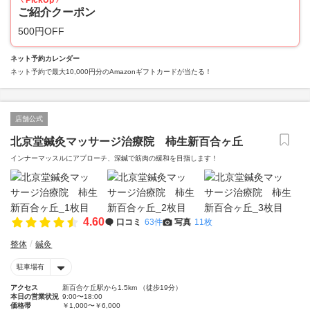
PickUp
ご紹介クーポン
500円OFF
ネット予約カレンダー
ネット予約で最大10,000円分のAmazonギフトカードが当たる！
店舗公式
北京堂鍼灸マッサージ治療院 柿生新百合ヶ丘
インナーマッスルにアプローチ、深鍼で筋肉の緩和を目指します！
4.60
口コミ
63件
写真
11枚
整体
鍼灸
駐車場有
アクセス
新百合ケ丘駅から1.5km （徒歩19分）
本日の営業状況
9:00〜18:00
価格帯
￥1,000〜￥6,000