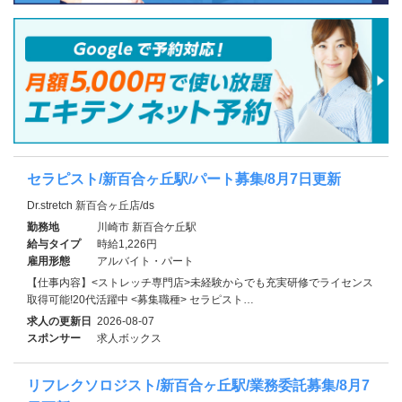
セラピスト/新百合ヶ丘駅/パート募集/8月7日更新
Dr.stretch 新百合ヶ丘店/ds
勤務地
川崎市 新百合ケ丘駅
給与タイプ
時給1,226円
雇用形態
アルバイト・パート
【仕事内容】<ストレッチ専門店>未経験からでも充実研修でライセンス
取得可能!20代活躍中 <募集職種> セラピスト…
求人の更新日
2026-08-07
スポンサー
求人ボックス
リフレクソロジスト/新百合ヶ丘駅/業務委託募集/8月7