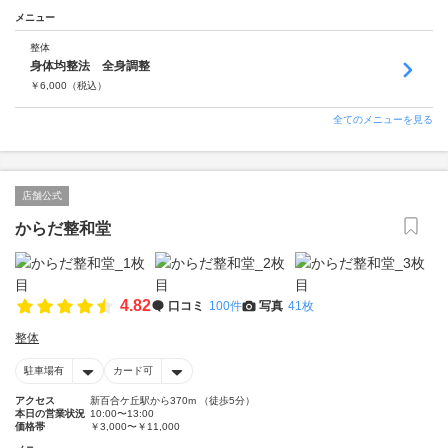
メニュー
整体
身体均整法 全身調整
￥
6,000
（税込）
全てのメニューを見る
店舗公式
からだ整和堂
4.82
口コミ
100件
写真
41枚
整体
駐車場有
カード可
アクセス
新百合ケ丘駅から370m （徒歩5分）
本日の営業状況
10:00〜13:00
価格帯
￥3,000〜￥11,000