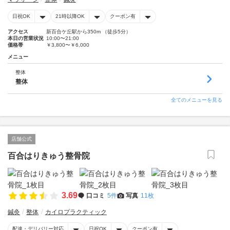
日祝OK
21時以降OK
クーポン有
アクセス
新百合ケ丘駅から350m （徒歩5分）
本日の営業状況
10:00〜21:00
価格帯
￥3,800〜￥6,000
メニュー
整体
整体
全てのメニューを見る
店舗公式
百合はりきゅう整骨院
3.69
口コミ
5件
写真
11枚
鍼灸
整体
カイロプラクティック
配達・デリバリー対応
日祝OK
クーポン有