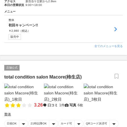
アクセス
新百合ケ丘駅から2.8km
本日の営業状況
9:00〜18:00
メニュー
整体
初回キャンペーン!!
￥
2,980
（税込）
販売中
全てのメニューを見る
店舗公式
total condition salon Macore(柿生店)
3.26
口コミ
1件
写真
6枚
整体
日祝OK
21時以降OK
カード可
QRコード決済可