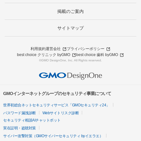
掲載のご案内
サイトマップ
利用規約
運営会社
プライバシーポリシー
best choice クリニック byGMO
best choice 歯科 byGMO
©GMO DesignOne, Inc. All Rights reserved.
GMOインターネットグループのセキュリティ事業について
世界初総合ネットセキュリティサービス「GMOセキュリティ24」
パスワード漏洩診断
Webサイトリスク診断
セキュリティ相談AIチャットボット
実在証明・盗聴対策
サイバー攻撃対策（GMOサイバーセキュリティ byイエラエ）