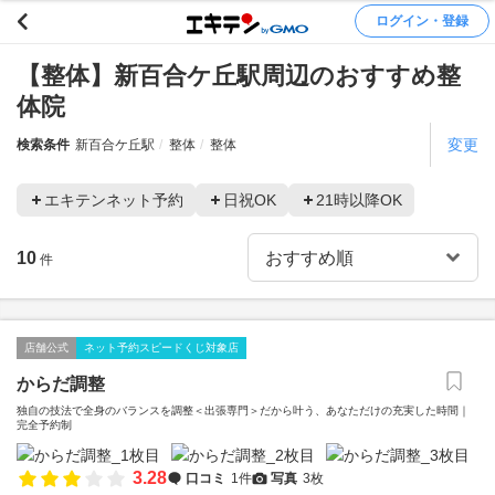
ログイン・登録
【整体】新百合ケ丘駅周辺のおすすめ整
体院
変更
検索条件
新百合ケ丘駅
整体
整体
エキテンネット予約
日祝OK
21時以降OK
10
件
店舗公式
ネット予約スピードくじ対象店
からだ調整
独自の技法で全身のバランスを調整＜出張専門＞だから叶う、あなただけの充実した時間｜
完全予約制
3.28
口コミ
1件
写真
3枚