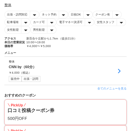
整体
出張・訪問対応
ネット予約
日祝OK
クーポン有
駐車場有
カード可
電子マネー決済可
女性スタッフ
女性歓迎
男性歓迎
アクセス
新百合ケ丘駅から1.7km （徒歩21分）
本日の営業状況
10:00〜19:00
価格帯
￥4,000〜￥5,000
メニュー
整体
CNN by（60分）
￥
4,000
（税込）
販売中
出張・訪問
全てのメニューを見る
おすすめのクーポン
PickUp
口コミ投稿クーポン券
500円OFF