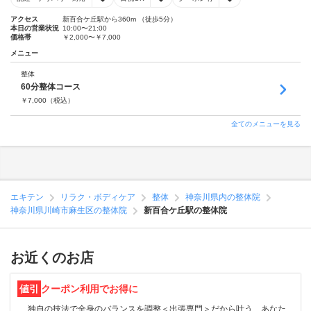
アクセス
新百合ケ丘駅から360m （徒歩5分）
本日の営業状況
10:00〜21:00
価格帯
￥2,000〜￥7,000
メニュー
整体
60分整体コース
￥
7,000
（税込）
全てのメニューを見る
エキテン
リラク・ボディケア
整体
神奈川県内の整体院
神奈川県川崎市麻生区の整体院
新百合ケ丘駅の整体院
お近くのお店
値引
クーポン利用でお得に
独自の技法で全身のバランスを調整＜出張専門＞だから叶う、あなた