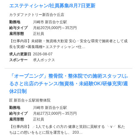
エステティシャン/社員募集/8月7日更新
カラダファクトリー新百合ケ丘店
勤務地
川崎市 新百合ケ丘駅
給与タイプ
月給20万6,000円～35万円
雇用形態
正社員
【仕事内容】未経験・無資格大歓迎 安心・安全な環境で施術者として成
長を実感! <募集職種> エステティシャン <仕…
求人の更新日
2026-08-07
スポンサー
求人ボックス
「オープニング」整骨院・整体院での施術スタッフ/ふ
るさと出店のチャンス/無資格・未経験OK/研修充実/週
休2日制
匠 新百合ヶ丘駅前整体院
勤務地
川崎市 新百合ケ丘駅
給与タイプ
月給27万2,000円～35万円
雇用形態
正社員
【仕事内容】╭ 1人でも多くの方の 健康と笑顔に貢献する ╰ v ╯ 私た
ちはこの想いをもとに院を運営をし、 203…