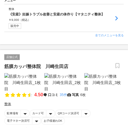
メニュー
整体
《安産》妊娠トラブル改善と安産の体作り【マタニティ整体】
￥
9,000
（税込）
販売中
全てのメニューを見る
店舗公式
筋膜カッパ整体院 川崎生田店
4.50
口コミ
35件
写真
6枚
整体
駐車場有
カード可
QRコード決済可
電子マネー決済可
お子様連れOK