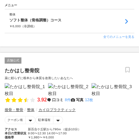
メニュー
整体
ソフト整体（骨格調整）コース
￥
6,000
（非課税）
全てのメニューを見る
店舗公式
たかはし整骨院
薬に頼らずに根本から体質を改善したいあなたへ
3.92
口コミ
8件
写真
12枚
接骨・整骨
整体
カイロプラクティック
クーポン有
駐車場有
アクセス
新百合ケ丘駅から790m （徒歩10分）
本日の営業状況
9:00〜12:30 14:00〜17:00
価格帯
￥1,980〜￥6,000