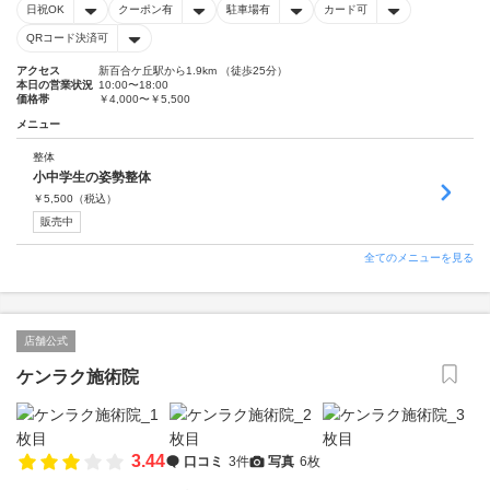
日祝OK
クーポン有
駐車場有
カード可
QRコード決済可
アクセス
新百合ケ丘駅から1.9km （徒歩25分）
本日の営業状況
10:00〜18:00
価格帯
￥4,000〜￥5,500
メニュー
整体
小中学生の姿勢整体
￥
5,500
（税込）
販売中
全てのメニューを見る
店舗公式
ケンラク施術院
3.44
口コミ
3件
写真
6枚