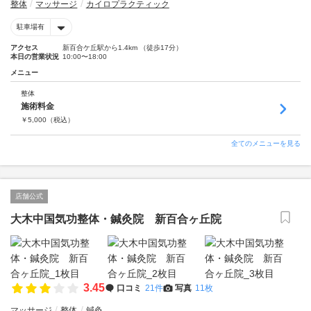
整体
マッサージ
カイロプラクティック
駐車場有
アクセス
新百合ケ丘駅から1.4km （徒歩17分）
本日の営業状況
10:00〜18:00
メニュー
整体
施術料金
￥
5,000
（税込）
全てのメニューを見る
店舗公式
大木中国気功整体・鍼灸院 新百合ヶ丘院
3.45
口コミ
21件
写真
11枚
マッサージ
整体
鍼灸