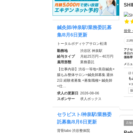
SH
鍼灸師/神泉駅/業務委託募
接骨
集/8月6日更新
21
トータルボディケアサロン松濤
アクセ
勤務地
渋谷区 神泉駅
本日の
給与タイプ
月給25万円～40万円
価格帯
雇用形態
業務委託
メニュ
【仕事内容】渋谷一等地<美容鍼灸×
ほ
腸もみ整体サロン>鍼灸師募集 週休
も
2日 経験者募集 <募集職種> 鍼灸師
￥
3
<仕…
求人の更新日
2026-08-06
スポンサー
求人ボックス
セラピスト/神泉駅/業務委
託募集/8月6日更新
店舗
背骨labo 渋谷整体院
Re