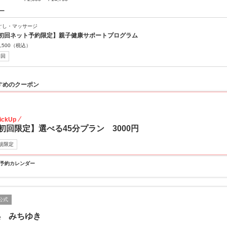
ー
ぐし・マッサージ
初回ネット予約限定】親子健康サポートプログラム
,500
（税込）
初回
すめのクーポン
70
ickUp
初回限定】選べる45分プラン 3000円
規限定
予約カレンダー
公式
処 みちゆき