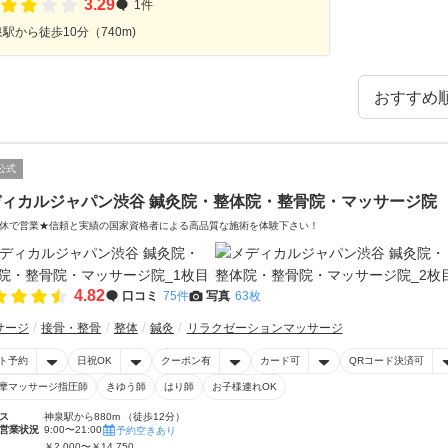
3.29
1件
駅から徒歩10分（740m)
公式
ディカルジャパン渋谷 鍼灸院・整体院・整骨院・マッサージ院
休で営業★信頼と実績の国家資格者による高品質な施術を体験下さい！
4.82
口コミ
75件
写真
63枚
サージ
接骨・整骨
整体
鍼灸
リラクゼーションマッサージ
ト予約
日祝OK
クーポン有
カード可
QRコード決済可
摩マッサージ指圧師
きゆう師
はり師
お子様連れOK
ス
神泉駅から880m （徒歩12分）
営業状況
9:00〜21:00
予約空きあり
￥2,000〜￥14,750