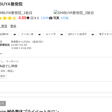
IBUYA整骨院
4.89
口コミ
120件
写真
103枚
・整骨
整体
時以降OK
クーポン有
カード可
QRコード決済可
電子マネー
ス
神泉駅から210m （徒歩3分）
営業状況
12:00〜21:30
￥330〜￥18,150
ー
ぐし・マッサージ
みほぐし30分
,300
（税込）
販売中
公式
fuge 鍼灸整体プライベートサロン