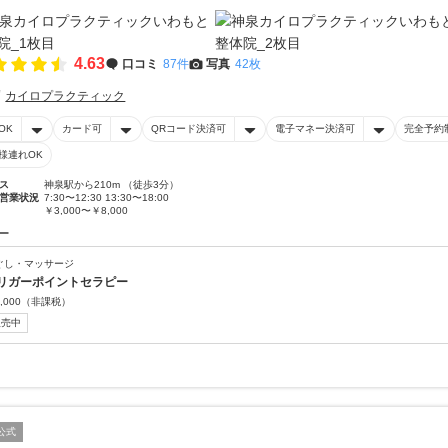
4.63
口コミ
87件
写真
42枚
カイロプラクティック
OK
カード可
QRコード決済可
電子マネー決済可
完全予約
様連れOK
ス
神泉駅から210m （徒歩3分）
営業状況
7:30〜12:30 13:30〜18:00
￥3,000〜￥8,000
ー
ぐし・マッサージ
リガーポイントセラピー
,000
（非課税）
販売中
公式