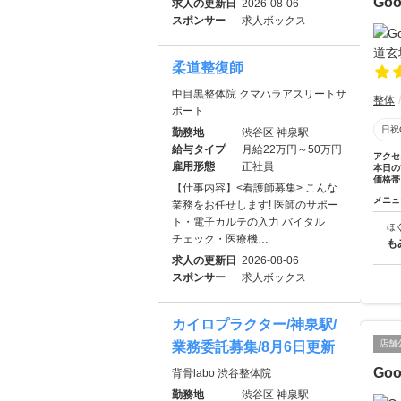
Go
求人の更新日
2026-08-06
スポンサー
求人ボックス
柔道整復師
中目黒整体院 クマハラアスリートサ
整体
ポート
日祝
勤務地
渋谷区 神泉駅
給与タイプ
月給22万円～50万円
アクセ
雇用形態
正社員
本日の
価格帯
【仕事内容】<看護師募集> こんな
メニュ
業務をお任せします! 医師のサポー
ト・電子カルテの入力 バイタル
ほ
チェック・医療機…
も
求人の更新日
2026-08-06
スポンサー
求人ボックス
カイロプラクター/神泉駅/
店舗
業務委託募集/8月6日更新
Go
背骨labo 渋谷整体院
勤務地
渋谷区 神泉駅