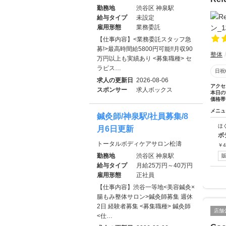
勤務地
渋谷区 神泉駅
給与タイプ
未設定
雇用形態
業務委託
【仕事内容】<業務委託スタッフ急
募!>最高時間給5800円可能!!月収90
整体
万円以上も実績あり <募集職種> セ
ラピス…
日祝
求人の更新日
2026-08-06
アクセ
スポンサー
求人ボックス
本日の
価格帯
メニュ
鍼灸師/神泉駅/社員募集/8
ほ
月6日更新
ボ
トータルボディケアサロン松濤
￥
4
勤務地
渋谷区 神泉駅
給与タイプ
月給25万円～40万円
雇用形態
正社員
【仕事内容】渋谷一等地<美容鍼灸×
腸もみ整体サロン>鍼灸師募集 週休
2日 経験者募集 <募集職種> 鍼灸師
店舗
<仕…