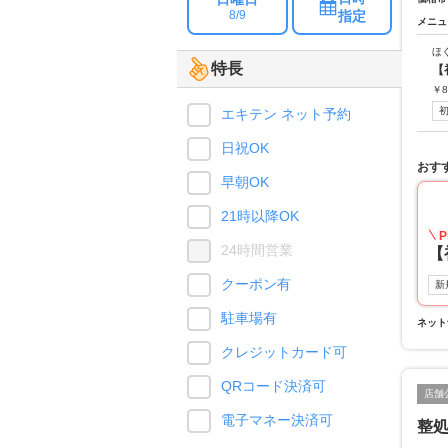
指定
8/9
メニュ
ほ
特長
【
￥
8
エキテン ネット予約
日祝OK
おす
早朝OK
21時以降OK
P
24時間営業
【
クーポン有
新
駐車場有
ネット
クレジットカード可
QRコード決済可
店舗
電子マネー決済可
整