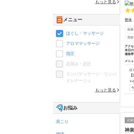
もっと見る
メニュー
整体
出張
ほぐし・マッサージ
完全
アロママッサージ
アクセ
本日の
指圧
価格帯
メニュ
足踏み・足圧
ほ
リンパマッサージ・リンパ
【
ドレナージュ
￥
4
もっと見る
お悩み
店舗
肩こり
神
腰痛