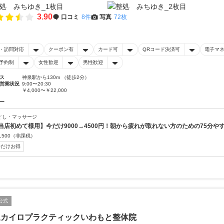
3.90
口コミ
8件
写真
72枚
・訪問対応
クーポン有
カード可
QRコード決済可
電子マ
予約制
女性歓迎
男性歓迎
ス
神泉駅から130m （徒歩2分）
営業状況
9:00〜20:30
￥4,000〜￥22,000
ー
ぐし・マッサージ
当店初めて様用】今だけ9000→4500円！朝から疲れが取れない方のための75分や
,500
（非課税）
今だけお得
公式
泉カイロプラクティックいわもと整体院