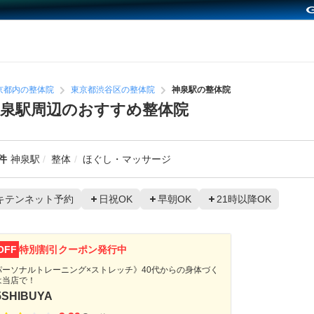
京都内の整体院
東京都渋谷区の整体院
神泉駅の整体院
泉駅周辺のおすすめ整体院
件
神泉駅
整体
ほぐし・マッサージ
キテンネット予約
日祝OK
早朝OK
21時以降OK
OFF
特別割引クーポン発行中
パーソナルトレーニング×ストレッチ》40代からの身体づく
は当店で！
5SHIBUYA