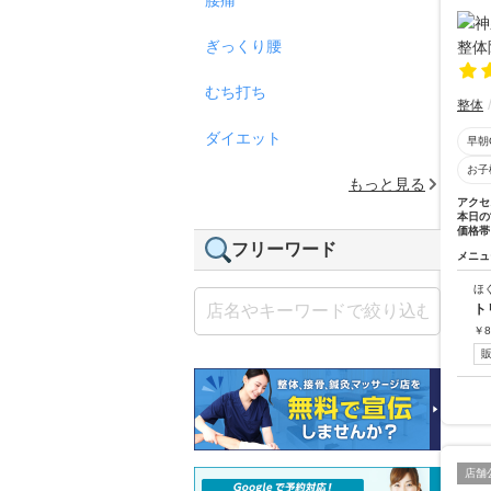
ぎっくり腰
むち打ち
整体
ダイエット
早朝
お子
もっと見る
アクセ
本日の
価格帯
フリーワード
メニュ
ほ
ト
￥
8
店舗