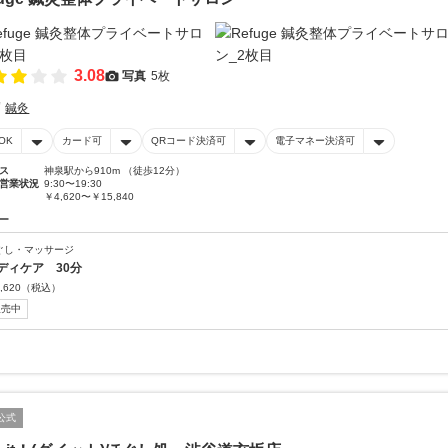
3.08
写真
5枚
鍼灸
OK
カード可
QRコード決済可
電子マネー決済可
ス
神泉駅から910m （徒歩12分）
営業状況
9:30〜19:30
￥4,620〜￥15,840
ー
ぐし・マッサージ
ディケア 30分
,620
（税込）
販売中
公式