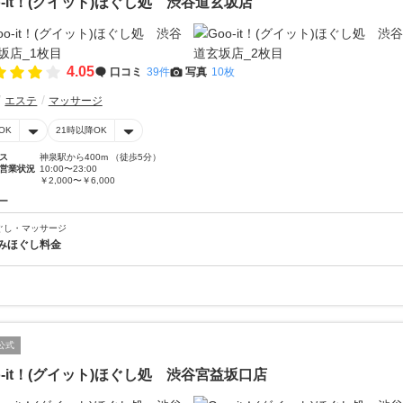
o-it！(グイット)ほぐし処 渋谷道玄坂店
4.05
口コミ
39件
写真
10枚
エステ
マッサージ
OK
21時以降OK
ス
神泉駅から400m （徒歩5分）
営業状況
10:00〜23:00
￥2,000〜￥6,000
ー
ぐし・マッサージ
みほぐし料金
公式
o-it！(グイット)ほぐし処 渋谷宮益坂口店