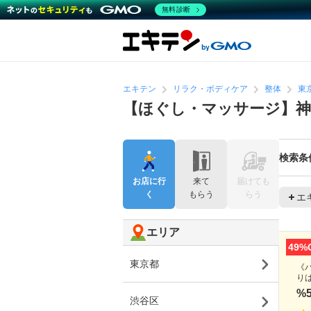
無料診断
エキテン
リラク・ボディケア
整体
東
【ほぐし・マッサージ】神
検索条
お店に行
来て
届けても
く
もらう
らう
エ
エリア
49%
東京都
《
り
%
渋谷区