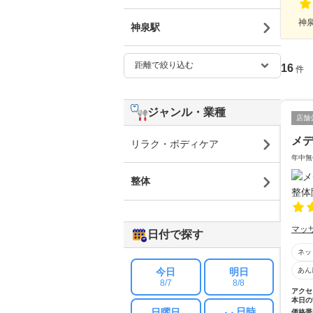
神泉
神泉駅
16
件
ジャンル・業種
店舗
メ
リラク・ボディケア
年中無
整体
マッ
日付で探す
ネッ
今日
明日
あん
8/7
8/8
アクセ
本日の
日時
日曜日
価格帯