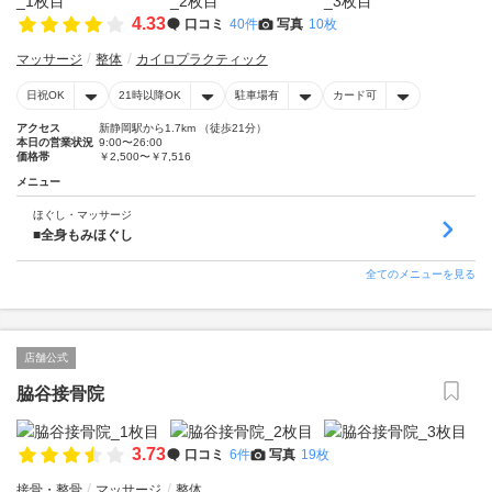
4.33
口コミ
40件
写真
10枚
マッサージ
整体
カイロプラクティック
日祝OK
21時以降OK
駐車場有
カード可
アクセス
新静岡駅から1.7km （徒歩21分）
本日の営業状況
9:00〜26:00
価格帯
￥2,500〜￥7,516
メニュー
ほぐし・マッサージ
■全身もみほぐし
全てのメニューを見る
店舗公式
脇谷接骨院
3.73
口コミ
6件
写真
19枚
接骨・整骨
マッサージ
整体