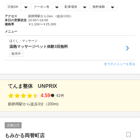
日祝OK
クーポン有
駐車場有
無料体験
アクセス
新静岡駅から1km （徒歩13分）
本日の営業状況
10:00〜19:00
価格帯
￥1,100〜￥25,300
メニュー
ほぐし・マッサージ
温熱マッサージベット体験3回無料
販売中
全てのメニューを見る
てんま整体 UNPRIX
4.59
42件
新静岡駅から徒歩3分（200m)
店舗公式
もみかる両替町店