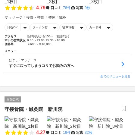
4.79
口コミ
78件
写真
9枚
マッサージ
接骨・整骨
整体
鍼灸
日祝OK
クーポン有
駐車場有
カード可
アクセス
新静岡駅から150m （徒歩2分）
本日の営業状況
9:00〜13:00 15:30〜18:00
価格帯
￥600〜￥10,000
メニュー
ほぐし・マッサージ
すぐに戻ってしまうコリでお悩みの方へ
全てのメニューを見る
店舗公式
守接骨院・鍼灸院 新川院
4.27
口コミ
19件
写真
32枚