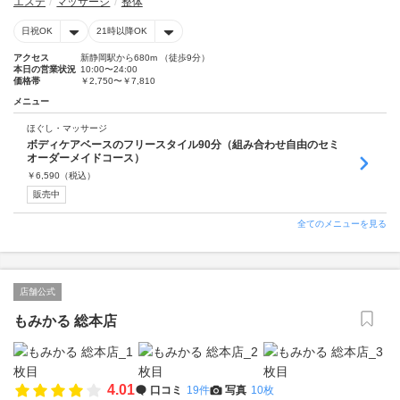
エステ
マッサージ
整体
日祝OK
21時以降OK
アクセス
新静岡駅から680m （徒歩9分）
本日の営業状況
10:00〜24:00
価格帯
￥2,750〜￥7,810
メニュー
ほぐし・マッサージ
ボディケアベースのフリースタイル90分（組み合わせ自由のセミ
オーダーメイドコース）
￥
6,590
（税込）
販売中
全てのメニューを見る
店舗公式
もみかる 総本店
4.01
口コミ
19件
写真
10枚