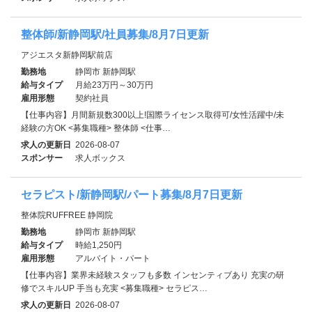
整体師/新静岡駅/社員募集/8月7日更新
アジエスタ新静岡駅前店
勤務地
静岡市 新静岡駅
給与タイプ
月給23万円～30万円
雇用形態
契約社員
【仕事内容】月間新規数300以上!国際ライセンス取得可/女性活躍中/未
経験の方OK <募集職種> 整体師 <仕事…
求人の更新日
2026-08-07
スポンサー
求人ボックス
セラピスト/新静岡駅/パート募集/8月7日更新
整体院RUFFREE 静岡院
勤務地
静岡市 新静岡駅
給与タイプ
時給1,250円
雇用形態
アルバイト・パート
【仕事内容】業界未経験スタッフも多数 インセンティブあり 充実の研
修でスキルUP 手当も充実 <募集職種> セラピス…
求人の更新日
2026-08-07