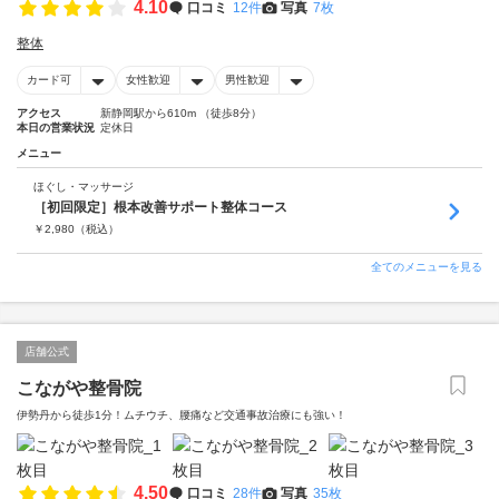
4.10
口コミ
12件
写真
7枚
整体
カード可
女性歓迎
男性歓迎
アクセス
新静岡駅から610m （徒歩8分）
本日の営業状況
定休日
メニュー
ほぐし・マッサージ
［初回限定］根本改善サポート整体コース
￥
2,980
（税込）
全てのメニューを見る
店舗公式
こながや整骨院
伊勢丹から徒歩1分！ムチウチ、腰痛など交通事故治療にも強い！
4.50
口コミ
28件
写真
35枚