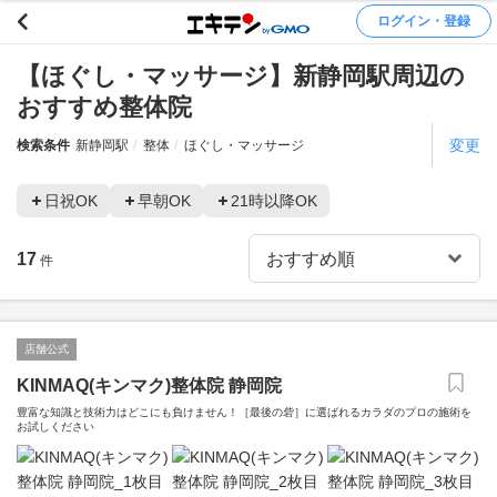
ログイン・登録
【ほぐし・マッサージ】新静岡駅周辺の
おすすめ整体院
変更
検索条件
新静岡駅
整体
ほぐし・マッサージ
日祝OK
早朝OK
21時以降OK
17
件
店舗公式
KINMAQ(キンマク)整体院 静岡院
豊富な知識と技術力はどこにも負けません！［最後の砦］に選ばれるカラダのプロの施術を
お試しください