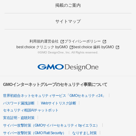
掲載のご案内
サイトマップ
利用規約
運営会社
プライバシーポリシー
best choice クリニック byGMO
best choice 歯科 byGMO
©GMO DesignOne, Inc. All Rights reserved.
GMOインターネットグループのセキュリティ事業について
世界初総合ネットセキュリティサービス「GMOセキュリティ24」
パスワード漏洩診断
Webサイトリスク診断
セキュリティ相談AIチャットボット
実在証明・盗聴対策
サイバー攻撃対策（GMOサイバーセキュリティ byイエラエ）
サイバー攻撃対策（GMO Flatt Security）
なりすまし対策