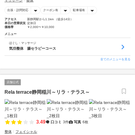
マッサージ
整体
出張・訪問対応
クーポン有
駐車場有
アクセス
新静岡駅から1.1km （徒歩14分）
本日の営業状況
定休日
価格帯
￥2,000〜￥10,000
メニュー
ほぐし・マッサージ
気功整体 腸セラピーコース
全てのメニューを見る
店舗公式
Rela terrace静岡稲川～リラ・テラス～
3.49
口コミ
3件
写真
6枚
整体
フェイシャル