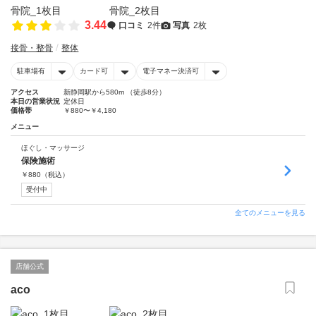
3.44
口コミ
2件
写真
2枚
接骨・整骨
整体
駐車場有
カード可
電子マネー決済可
アクセス
新静岡駅から580m （徒歩8分）
本日の営業状況
定休日
価格帯
￥880〜￥4,180
メニュー
ほぐし・マッサージ
保険施術
￥
880
（税込）
受付中
全てのメニューを見る
店舗公式
aco