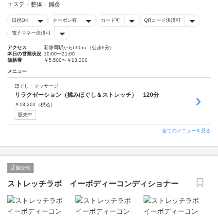
エステ
整体
鍼灸
日祝OK
クーポン有
カード可
QRコード決済可
電子マネー決済可
アクセス
新静岡駅から690m （徒歩9分）
本日の営業状況
10:00〜21:00
価格帯
￥5,500〜￥13,200
メニュー
ほぐし・マッサージ
リラクゼーション（揉みほぐし＆ストレッチ） 120分
￥
13,200
（税込）
販売中
全てのメニューを見る
店舗公式
ストレッチラボ イーボディーコンディショナー