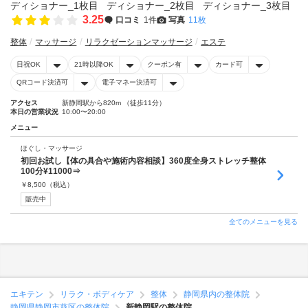
3.25
口コミ
1件
写真
11枚
整体
マッサージ
リラクゼーションマッサージ
エステ
日祝OK
21時以降OK
クーポン有
カード可
QRコード決済可
電子マネー決済可
アクセス
新静岡駅から820m （徒歩11分）
本日の営業状況
10:00〜20:00
メニュー
ほぐし・マッサージ
初回お試し【体の具合や施術内容相談】360度全身ストレッチ整体
100分¥11000⇒
￥
8,500
（税込）
販売中
全てのメニューを見る
エキテン
リラク・ボディケア
整体
静岡県内の整体院
静岡県静岡市葵区の整体院
新静岡駅の整体院