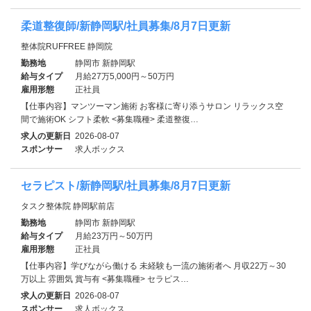
柔道整復師/新静岡駅/社員募集/8月7日更新
整体院RUFFREE 静岡院
勤務地
静岡市 新静岡駅
給与タイプ
月給27万5,000円～50万円
雇用形態
正社員
【仕事内容】マンツーマン施術 お客様に寄り添うサロン リラックス空
間で施術OK シフト柔軟 <募集職種> 柔道整復…
求人の更新日
2026-08-07
スポンサー
求人ボックス
セラピスト/新静岡駅/社員募集/8月7日更新
タスク整体院 静岡駅前店
勤務地
静岡市 新静岡駅
給与タイプ
月給23万円～50万円
雇用形態
正社員
【仕事内容】学びながら働ける 未経験も一流の施術者へ 月収22万～30
万以上 雰囲気 賞与有 <募集職種> セラピス…
求人の更新日
2026-08-07
スポンサー
求人ボックス