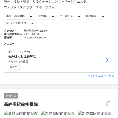
整体
接骨・整骨
リラクゼーションマッサージ
エステ
フィットネスクラブ・スポーツジム
出張・訪問対応
日祝OK
クーポン有
駐車場有
QRコード決済可
アクセス
新静岡駅から2.6km
本日の営業状況
9:00〜18:00
価格帯
￥3,000〜￥10,000
メニュー
ほぐし・マッサージ
もみほぐし全身60分
￥
4,500
（非課税）
販売中
全てのメニューを見る
店舗公式
新静岡駅前接骨院