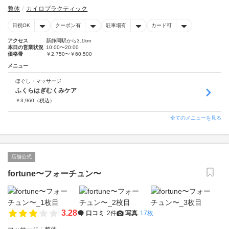
整体
カイロプラクティック
日祝OK
クーポン有
駐車場有
カード可
アクセス
新静岡駅から3.1km
本日の営業状況
10:00〜20:00
価格帯
￥2,750〜￥60,500
メニュー
ほぐし・マッサージ
ふくらはぎむくみケア
￥
3,960
（税込）
全てのメニューを見る
店舗公式
fortune〜フォーチュン〜
3.28
口コミ
2件
写真
17枚