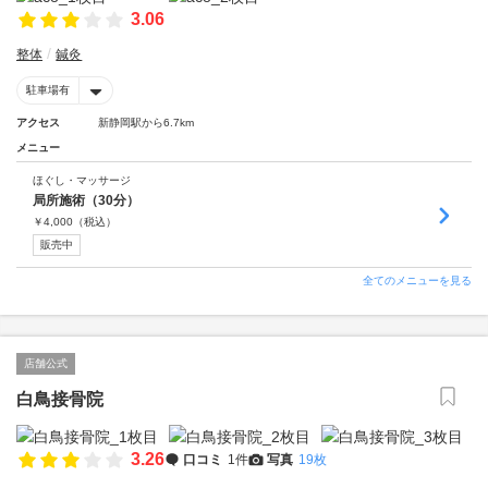
3.06
整体
鍼灸
駐車場有
アクセス
新静岡駅から6.7km
メニュー
ほぐし・マッサージ
局所施術（30分）
￥
4,000
（税込）
販売中
全てのメニューを見る
店舗公式
白鳥接骨院
3.26
口コミ
1件
写真
19枚