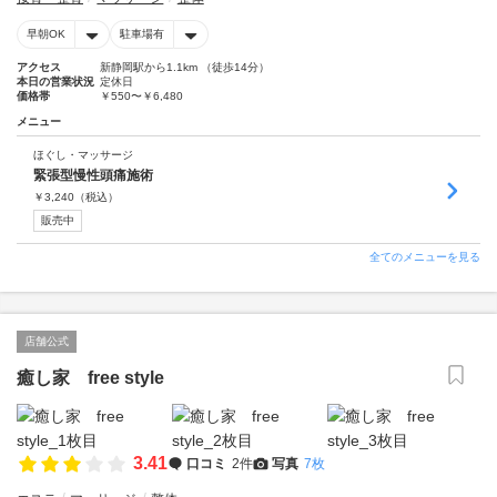
早朝OK
駐車場有
アクセス
新静岡駅から1.1km （徒歩14分）
本日の営業状況
定休日
価格帯
￥550〜￥6,480
メニュー
ほぐし・マッサージ
緊張型慢性頭痛施術
￥
3,240
（税込）
販売中
全てのメニューを見る
店舗公式
癒し家 free style
3.41
口コミ
2件
写真
7枚