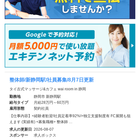
整体師/新静岡駅/社員募集/8月7日更新
タイ古式マッサージ&カフェ wai room in 静岡
勤務地
静岡市 新静岡駅
給与タイプ
月給28万円～60万円
雇用形態
契約社員
【仕事内容】<経験者歓迎!社員定着率92%!>独立支援制度有 FC展開も狙
えます (実績有) <募集職種> 整体師 …
求人の更新日
2026-08-07
スポンサー
求人ボックス