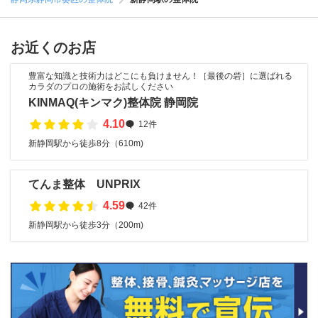
お近くのお店
豊富な知識と技術力はどこにも負けません！［最後の砦］に選ばれる
カラダのプロの施術をお試しください
KINMAQ(キンマク)整体院 静岡院
4.10
12件
新静岡駅から徒歩8分（610m)
てんま整体 UNPRIX
4.59
42件
新静岡駅から徒歩3分（200m)