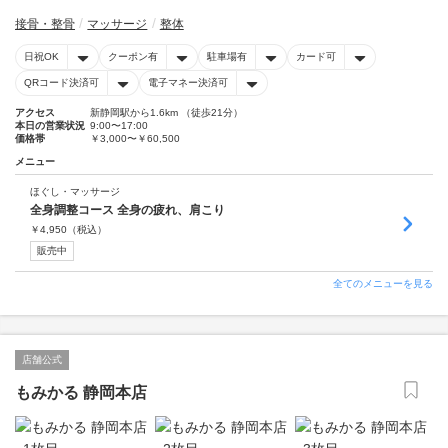
接骨・整骨
マッサージ
整体
日祝OK
クーポン有
駐車場有
カード可
QRコード決済可
電子マネー決済可
アクセス
新静岡駅から1.6km （徒歩21分）
本日の営業状況
9:00〜17:00
価格帯
￥3,000〜￥60,500
メニュー
ほぐし・マッサージ
全身調整コース 全身の疲れ、肩こり
￥
4,950
（税込）
販売中
全てのメニューを見る
店舗公式
もみかる 静岡本店