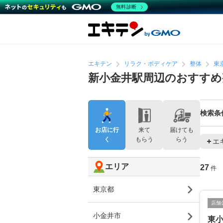
無料診断
エキテン
リラク・ボディケア
整体
東
新小金井駅周辺のおすすめ
検索条
お店に行
来て
届けても
く
もらう
らう
エ
エリア
27
件
東京都
店舗
小金井市
東