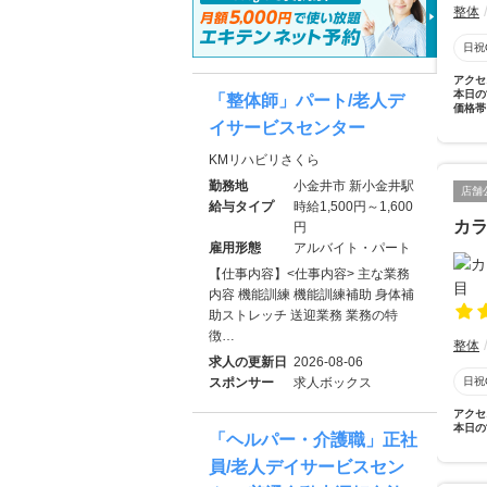
整体
日祝
アクセ
本日の
「整体師」パート/老人デ
価格帯
イサービスセンター
KMリハビリさくら
勤務地
小金井市 新小金井駅
店舗
給与タイプ
時給1,500円～1,600
カラ
円
雇用形態
アルバイト・パート
【仕事内容】<仕事内容> 主な業務
内容 機能訓練 機能訓練補助 身体補
助ストレッチ 送迎業務 業務の特
徴…
整体
求人の更新日
2026-08-06
スポンサー
求人ボックス
日祝
アクセ
本日の
「ヘルパー・介護職」正社
員/老人デイサービスセン