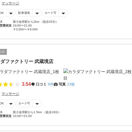
マッサージ
OK
駐車場有
カード可
ス
新小金井駅から2km （徒歩25分）
営業状況
10:00〜21:00
￥3,000〜￥8,000
公式
ダファクトリー 武蔵境店
3.54
口コミ
6件
写真
13枚
マッサージ
OK
カード可
ス
新小金井駅から1.5km （徒歩19分）
営業状況
10:00〜21:00