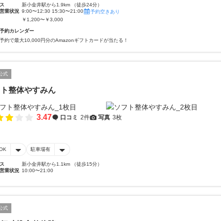
ス
新小金井駅から1.9km （徒歩24分）
営業状況
9:00〜12:30 15:30〜21:00
予約空きあり
￥1,200〜￥3,000
予約カレンダー
予約で最大10,000円分のAmazonギフトカードが当たる！
公式
フト整体やすみん
3.47
口コミ
2件
写真
3枚
OK
駐車場有
ス
新小金井駅から1.1km （徒歩15分）
営業状況
10:00〜21:00
公式