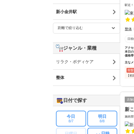
駅近！
新小金井駅
整体
日祝
ジャンル・業種
アクセ
本日の
価格帯
リラク・ボディケア
主なメ
骨盤
【初
整体
日付で探す
店舗
新
今日
明日
施術歴
8/7
8/8
日時
日曜日