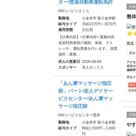
ター/普通自動車運転免許
店舗
KMリハビリさくら
整体
勤務地
小金井市 新小金井駅
給与タイプ
月給22万円～30万円
雇用形態
正社員
【仕事内容】<仕事内容> 業務内容
送迎利用者様の補助、体操、スト
整体
レッチ、運転業務を行います。 就業
配達
場所・業務…
求人の更新日
2026-08-06
アクセ
本日の
スポンサー
求人ボックス
価格帯
主なメ
「あん摩マッサージ指圧
整体
師」パート/老人デイサー
初回
ビスセンター/あん摩マッ
サージ指圧師
KMリハビリセンター貫井
店舗
勤務地
小金井市 新小金井駅
や
給与タイプ
時給1,500円～1,600
円