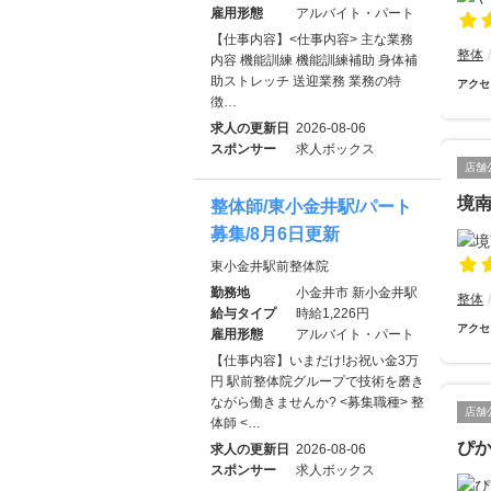
雇用形態
アルバイト・パート
【仕事内容】<仕事内容> 主な業務
整体
内容 機能訓練 機能訓練補助 身体補
助ストレッチ 送迎業務 業務の特
アクセ
徴…
求人の更新日
2026-08-06
スポンサー
求人ボックス
店舗
境
整体師/東小金井駅/パート
募集/8月6日更新
東小金井駅前整体院
勤務地
小金井市 新小金井駅
整体
給与タイプ
時給1,226円
アクセ
雇用形態
アルバイト・パート
【仕事内容】いまだけ!お祝い金3万
円 駅前整体院グループで技術を磨き
ながら働きませんか? <募集職種> 整
店舗
体師 <…
ぴ
求人の更新日
2026-08-06
スポンサー
求人ボックス