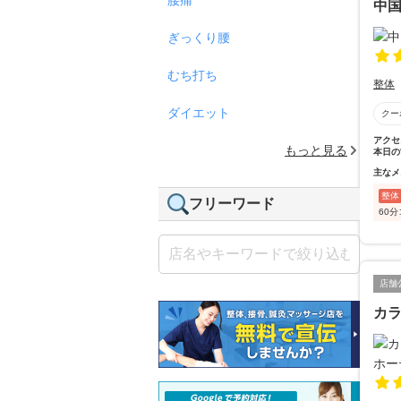
中
ぎっくり腰
むち打ち
整体
ダイエット
クー
アクセ
もっと見る
本日の
主なメ
整体
フリーワード
60
店舗
カラ