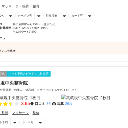
マッサージ
接骨・整骨
OK
クーポン有
駐車場有
カード可
ス
新小金井駅から150m （徒歩2分）
営業状況
8:30〜12:00 15:00〜19:00
￥1,070〜￥5,500
ニュー
ランス整体★
公式
ネット予約スピードくじ対象店
蔵境中央整骨院
や骨盤周りの痛み・違和感、スポーツによるケガはお任せ！
3.65
口コミ
8件
写真
29枚
・整骨
マッサージ
整体
ト予約
カード可