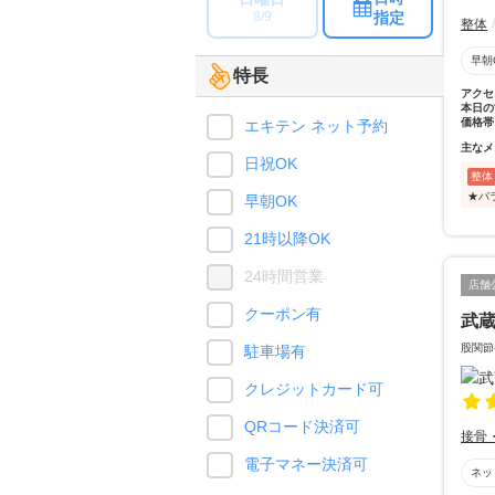
指定
8/9
整体
早朝
特長
アクセ
本日の
価格帯
エキテン ネット予約
主なメ
日祝OK
整体
★バ
早朝OK
21時以降OK
24時間営業
店舗
クーポン有
武
股関節
駐車場有
クレジットカード可
QRコード決済可
接骨
電子マネー決済可
ネッ