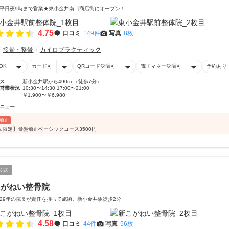
平日夜9時まで営業★東小金井南口商店街にオープン！
4.75
口コミ
149件
写真
8枚
接骨・整骨
カイロプラクティック
OK
カード可
QRコード決済可
電子マネー決済可
予約あり
ス
新小金井駅から490m （徒歩7分）
営業状況
10:30〜14:30 17:00〜21:00
￥1,900〜￥6,980
ニュー
矯正
回限定】骨盤矯正ベーシックコース3500円
公式
こがねい整骨院
29年の院長が責任を持って施術。新小金井駅徒歩2分
4.58
口コミ
44件
写真
56枚