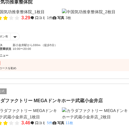
国気功推拿整体院
3.29
口コミ
1件
写真
3枚
ポン有
ス
新小金井駅から330m （徒歩5分）
営業状況
10:00〜20:00
ニュー
分コースを勧め
公式
ダファクトリー MEGAドンキホーテ武蔵小金井店
3.46
口コミ
5件
写真
11枚