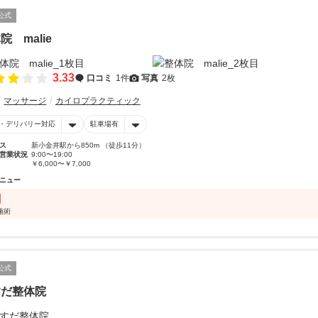
公式
院 malie
3.33
口コミ
1件
写真
2枚
マッサージ
カイロプラクティック
・デリバリー対応
駐車場有
ス
新小金井駅から850m （徒歩11分）
営業状況
9:00〜19:00
￥6,000〜￥7,000
ニュー
施術
公式
すだ整体院