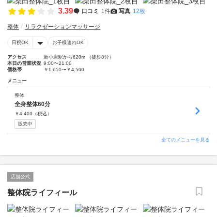
3.39
口コミ
1件
写真
12枚
整体
リラクゼーションマッサージ
日祝OK
お子様連れOK
アクセス
新小岩駅から620m （徒歩8分）
本日の営業状況
9:00〜21:00
価格帯
￥1,650〜￥4,500
メニュー
整体
全身整体60分
￥
4,400
（税込）
販売中
全てのメニューを見る
店舗公式
整体院ライフィール