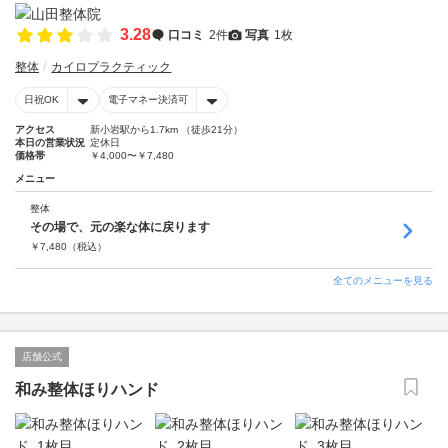
3.28
口コミ
2件
写真
1枚
整体
カイロプラクティック
日祝OK
電子マネー決済可
アクセス
新小岩駅から1.7km （徒歩21分）
本日の営業状況
定休日
価格帯
￥4,000〜￥7,480
メニュー
整体
その場で、元の楽な体に戻ります
￥
7,480
（税込）
全てのメニューを見る
店舗公式
和み整体ほりハンド