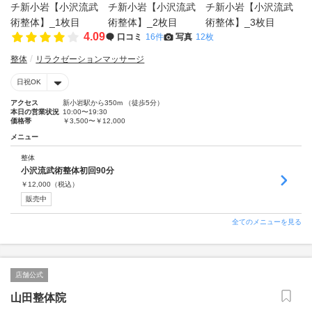
4.09
口コミ
16件
写真
12枚
整体
リラクゼーションマッサージ
日祝OK
アクセス
新小岩駅から350m （徒歩5分）
本日の営業状況
10:00〜19:30
価格帯
￥3,500〜￥12,000
メニュー
整体
小沢流武術整体初回90分
￥
12,000
（税込）
販売中
全てのメニューを見る
店舗公式
山田整体院