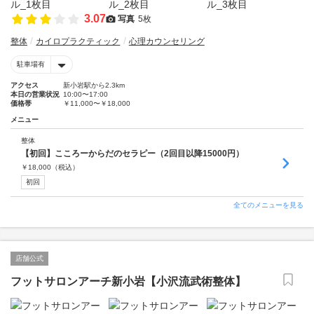
3.07
写真
5枚
整体
カイロプラクティック
心理カウンセリング
駐車場有
アクセス
新小岩駅から2.3km
本日の営業状況
10:00〜17:00
価格帯
￥11,000〜￥18,000
メニュー
整体
【初回】こころーからだのセラピー（2回目以降15000円）
￥
18,000
（税込）
初回
全てのメニューを見る
店舗公式
フットサロンアーチ新小岩【小沢流武術整体】