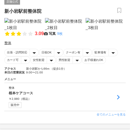
店舗公式
新小岩駅前整体院
3.09
写真
9枚
整体
出張・訪問対応
日祝OK
クーポン有
駐車場有
カード可
女性歓迎
男性歓迎
お子様連れOK
アクセス
新小岩駅から66m （徒歩1分）
本日の営業状況
9:00〜21:00
メニュー
整体
根本ケアコース
￥
2,980
（税込）
販売中
全てのメニューを見る