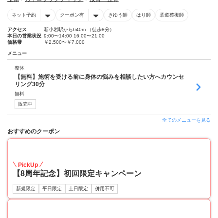
ネット予約
クーポン有
きゆう師
はり師
柔道整復師
アクセス
新小岩駅から640m （徒歩8分）
本日の営業状況
9:00〜14:00 16:00〜21:00
価格帯
￥2,500〜￥7,000
メニュー
整体
【無料】施術を受ける前に身体の悩みを相談したい方へカウンセ
リング30分
無料
販売中
全てのメニューを見る
おすすめのクーポン
64
PickUp
【8周年記念】初回限定キャンペーン
新規限定
平日限定
土日限定
併用不可
55