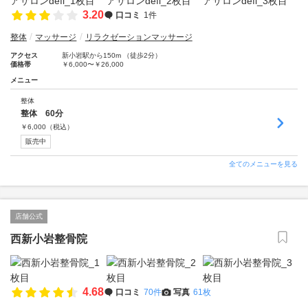
3.20
口コミ
1件
整体
マッサージ
リラクゼーションマッサージ
アクセス
新小岩駅から150m （徒歩2分）
価格帯
￥6,000〜￥26,000
メニュー
整体
整体 60分
￥
6,000
（税込）
販売中
全てのメニューを見る
店舗公式
西新小岩整骨院
4.68
口コミ
70件
写真
61枚