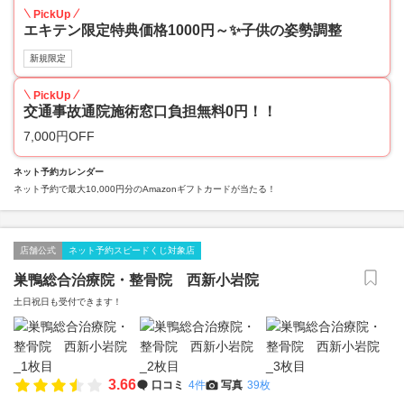
PickUp
エキテン限定特典価格1000円～✨子供の姿勢調整
新規限定
PickUp
交通事故通院施術窓口負担無料0円！！
7,000円OFF
ネット予約カレンダー
ネット予約で最大10,000円分のAmazonギフトカードが当たる！
店舗公式
ネット予約スピードくじ対象店
巣鴨総合治療院・整骨院 西新小岩院
土日祝日も受付できます！
3.66
口コミ
4件
写真
39枚