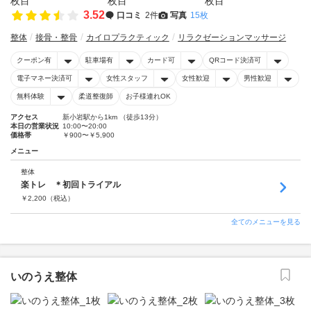
3.52
口コミ
2件
写真
15枚
整体
接骨・整骨
カイロプラクティック
リラクゼーションマッサージ
クーポン有
駐車場有
カード可
QRコード決済可
電子マネー決済可
女性スタッフ
女性歓迎
男性歓迎
無料体験
柔道整復師
お子様連れOK
アクセス
新小岩駅から1km （徒歩13分）
本日の営業状況
10:00〜20:00
価格帯
￥900〜￥5,900
メニュー
整体
楽トレ ＊初回トライアル
￥
2,200
（税込）
全てのメニューを見る
いのうえ整体