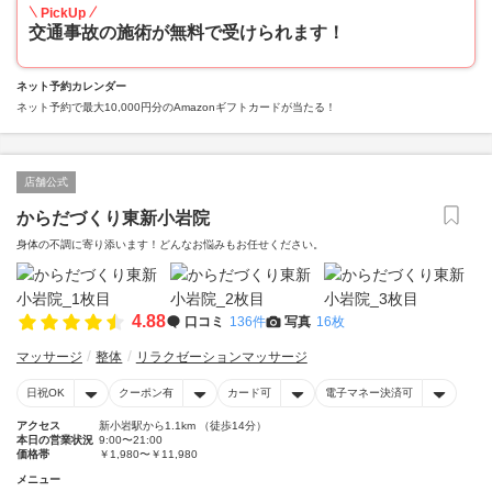
PickUp
交通事故の施術が無料で受けられます！
ネット予約カレンダー
ネット予約で最大10,000円分のAmazonギフトカードが当たる！
店舗公式
からだづくり東新小岩院
身体の不調に寄り添います！どんなお悩みもお任せください。
4.88
口コミ
136件
写真
16枚
マッサージ
整体
リラクゼーションマッサージ
日祝OK
クーポン有
カード可
電子マネー決済可
アクセス
新小岩駅から1.1km （徒歩14分）
本日の営業状況
9:00〜21:00
価格帯
￥1,980〜￥11,980
メニュー