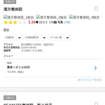
店舗公式
漢方整体院
3.34
口コミ
1件
写真
10枚
整体
日祝OK
21時以降OK
クーポン有
アクセス
新小岩駅から200m （徒歩3分）
本日の営業状況
12:00〜26:00
価格帯
￥3,300〜￥11,000
メニュー
整体
整体＋オイル45分
￥
4,378
（税込）
全てのメニューを見る
店舗公式