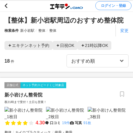
ログイン・登録
【整体】新小岩駅周辺のおすすめ整体院
変更
検索条件
新小岩駅
整体
整体
エキテンネット予約
日祝OK
21時以降OK
18
件
店舗公式
ネット予約スピードくじ対象店
新小岩けん整骨院
夜21時まで受付！土日も営業！
4.30
口コミ
19件
写真
91枚
整体
カイロプラクティック
接骨・整骨