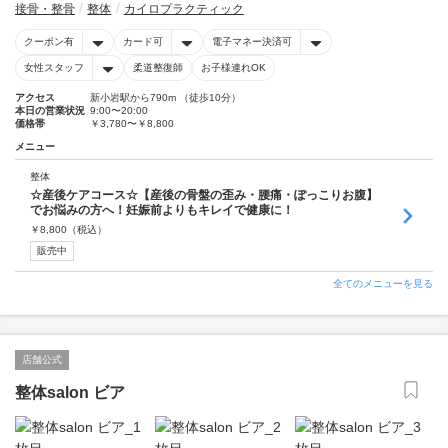
接骨・整骨
整体
カイロプラクティック
クーポン有
カード可
電子マネー決済可
女性スタッフ
柔道整復師
お子様連れOK
アクセス
新小岩駅から790m （徒歩10分）
本日の営業状況
9:00〜20:00
価格帯
￥3,780〜￥8,800
メニュー
整体
☆産後ケアコース☆【産後の骨盤の歪み・腰痛・ぽっこりお腹】
でお悩みの方へ！妊娠前よりもキレイで健康に！
￥
8,800
（税込）
販売中
全てのメニューを見る
店舗公式
整体salon ビア