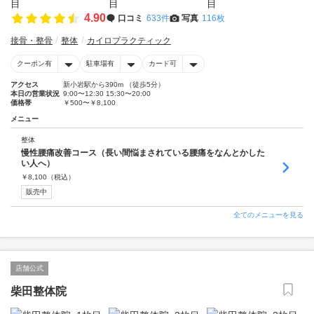
4.90
口コミ
633件
写真
116枚
接骨・整骨
整体
カイロプラクティック
クーポン有
駐車場有
カード可
アクセス
新小岩駅から390m （徒歩5分）
本日の営業状況
9:00〜12:30 15:30〜20:00
価格帯
￥500〜￥8,100
メニュー
整体
慢性腰痛改善コース（長い間悩まされている腰痛をなんとかした
い人へ）
￥
8,100
（税込）
販売中
全てのメニューを見る
店舗公式
柴田整体院