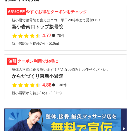
65%OFF
今すぐお得なクーポンをチェック
新小岩で整骨院と言えばココ！平日20時半まで受付OK！
新小岩南口トップ接骨院
4.77
70件
新小岩駅から徒歩7分（510m)
値引
クーポン利用でお得に
身体の不調に寄り添います！どんなお悩みもお任せください。
からだづくり東新小岩院
4.88
136件
新小岩駅から徒歩14分（1.1km)