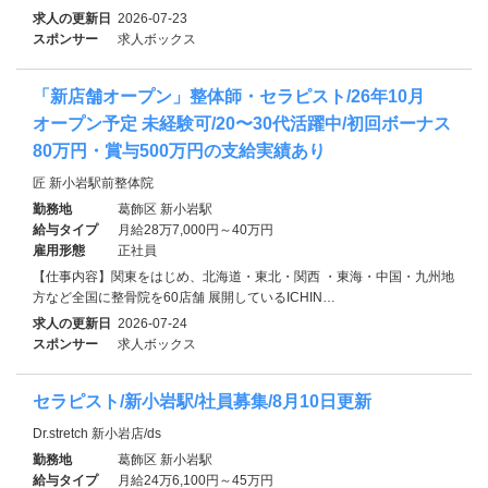
求人の更新日
2026-07-23
スポンサー
求人ボックス
「新店舗オープン」整体師・セラピスト/26年10月
オープン予定 未経験可/20〜30代活躍中/初回ボーナス
80万円・賞与500万円の支給実績あり
匠 新小岩駅前整体院
勤務地
葛飾区 新小岩駅
給与タイプ
月給28万7,000円～40万円
雇用形態
正社員
【仕事内容】関東をはじめ、北海道・東北・関西 ・東海・中国・九州地
方など全国に整骨院を60店舗 展開しているICHIN…
求人の更新日
2026-07-24
スポンサー
求人ボックス
セラピスト/新小岩駅/社員募集/8月10日更新
Dr.stretch 新小岩店/ds
勤務地
葛飾区 新小岩駅
給与タイプ
月給24万6,100円～45万円