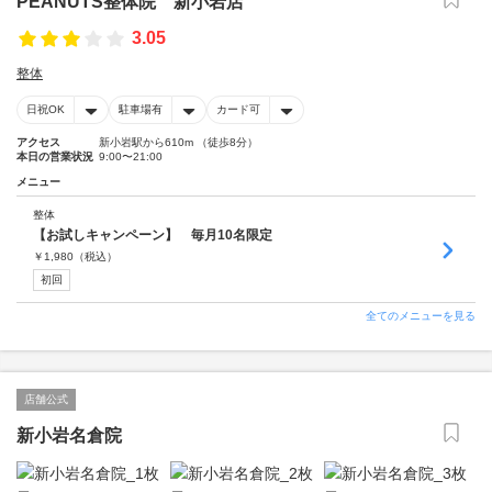
PEANUTS整体院 新小岩店
3.05
整体
日祝OK
駐車場有
カード可
アクセス
新小岩駅から610m （徒歩8分）
本日の営業状況
9:00〜21:00
メニュー
整体
【お試しキャンペーン】 毎月10名限定
￥
1,980
（税込）
初回
全てのメニューを見る
店舗公式
新小岩名倉院