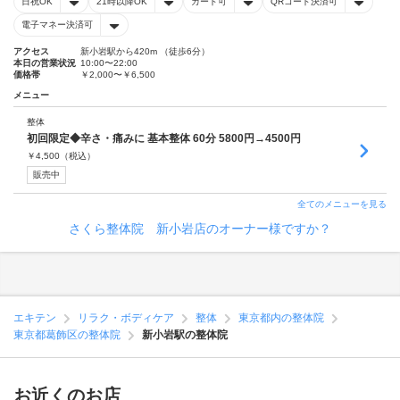
日祝OK
21時以降OK
カード可
QRコード決済可
電子マネー決済可
アクセス
新小岩駅から420m （徒歩6分）
本日の営業状況
10:00〜22:00
価格帯
￥2,000〜￥6,500
メニュー
整体
初回限定◆辛さ・痛みに 基本整体 60分 5800円→4500円
￥
4,500
（税込）
販売中
全てのメニューを見る
さくら整体院 新小岩店のオーナー様ですか？
エキテン
リラク・ボディケア
整体
東京都内の整体院
東京都葛飾区の整体院
新小岩駅の整体院
お近くのお店