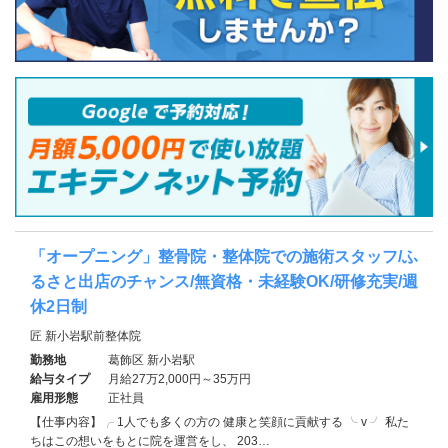
「オープニング」整骨院・整体院での施術スタッフ/ふ
るさと出店のチャンス/無資格・未経験OK/研修充実/週
休2日制
匠 新小岩駅前整体院
勤務地
葛飾区 新小岩駅
給与タイプ
月給27万2,000円～35万円
雇用形態
正社員
【仕事内容】╭ 1人でも多くの方の 健康と笑顔に貢献する ╰ v ╯ 私た
ちはこの想いをもとに院を運営をし、 203…