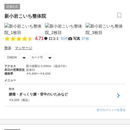
店舗公式
新小岩こいち整体院
4.71
口コミ
93件
写真
37枚
整体
マッサージ
日祝OK
カード可
アクセス
新小岩駅から550m （徒歩7分）
本日の営業状況
定休日
価格帯
￥5,400〜￥6,000
メニュー
整体
腰痛・ぎっくり腰・背中のいたみなど
￥
6,000
（税込）
全てのメニューを見る