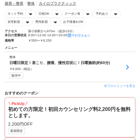
接骨・整骨
整体
カイロプラクティック
ネット予約
日祝OK
クーポン有
予約あり
女性歓迎
男性歓迎
お子様連れOK
アクセス
新小岩駅から970m （徒歩13分）
本日の営業状況
9:00〜12:00 14:00〜20:00
予約空きあり
価格帯
￥550〜￥8,250
メニュー
整体
日曜日限定！肩こり、腰痛、慢性症状に！日曜施術(約60分)
￥
6,600
（税込）
販売中
全てのメニューを見る
おすすめのクーポン
PickUp
初めての方限定！初回カウンセリング料2,200円を無料
とします。
2,200円OFF
新規限定