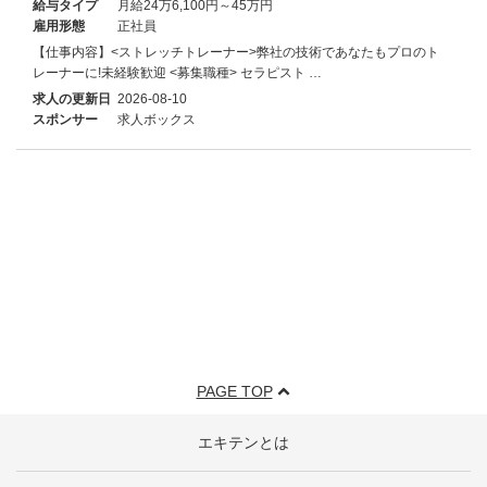
給与タイプ
月給24万6,100円～45万円
雇用形態
正社員
【仕事内容】<ストレッチトレーナー>弊社の技術であなたもプロのト
レーナーに!未経験歓迎 <募集職種> セラピスト …
求人の更新日
2026-08-10
スポンサー
求人ボックス
PAGE TOP
エキテンとは