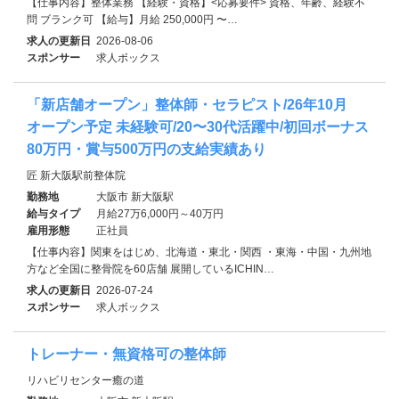
【仕事内容】整体業務 【経験・資格】<応募要件> 資格、年齢、経験不
問 ブランク可 【給与】月給 250,000円 〜…
求人の更新日
2026-08-06
スポンサー
求人ボックス
「新店舗オープン」整体師・セラピスト/26年10月
オープン予定 未経験可/20〜30代活躍中/初回ボーナス
80万円・賞与500万円の支給実績あり
匠 新大阪駅前整体院
勤務地
大阪市 新大阪駅
給与タイプ
月給27万6,000円～40万円
雇用形態
正社員
【仕事内容】関東をはじめ、北海道・東北・関西 ・東海・中国・九州地
方など全国に整骨院を60店舗 展開しているICHIN…
求人の更新日
2026-07-24
スポンサー
求人ボックス
トレーナー・無資格可の整体師
リハビリセンター癒の道