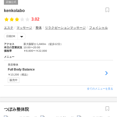
店舗公式
kenkolabo
3.02
エステ
マッサージ
整体
リラクゼーションマッサージ
フェイシャル
日祝OK
アクセス
新大阪駅から940m （徒歩12分）
本日の営業状況
10:00〜20:00
価格帯
￥6,600〜￥22,000
メニュー
美容整体
Full Body Balance
￥
13,200
（税込）
販売中
全てのメニューを見る
つぼみ整体院