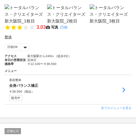
3.03
写真
25枚
整体
日祝OK
アクセス
新大阪駅から240m （徒歩3分）
本日の営業状況
定休日
価格帯
￥12,100〜￥38,500
メニュー
美容整体
全身バランス矯正
￥
38,500
（税込）
販売中
全てのメニューを見る
店舗公式