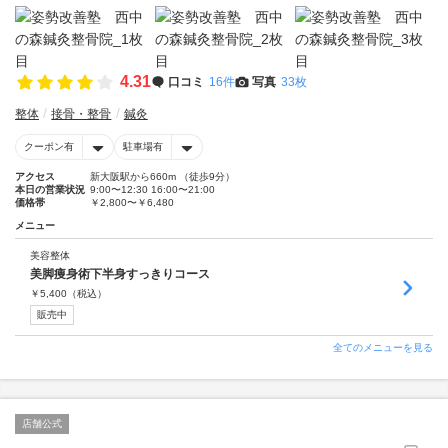
4.31
口コミ
16件
写真
33枚
整体
接骨・整骨
鍼灸
クーポン有
駐車場有
アクセス
新大阪駅から660m （徒歩9分）
本日の営業状況
9:00〜12:30 16:00〜21:00
価格帯
￥2,800〜￥6,480
メニュー
美容整体
美脚痩身術下半身すっきりコース
￥
5,400
（税込）
販売中
全てのメニューを見る
店舗公式