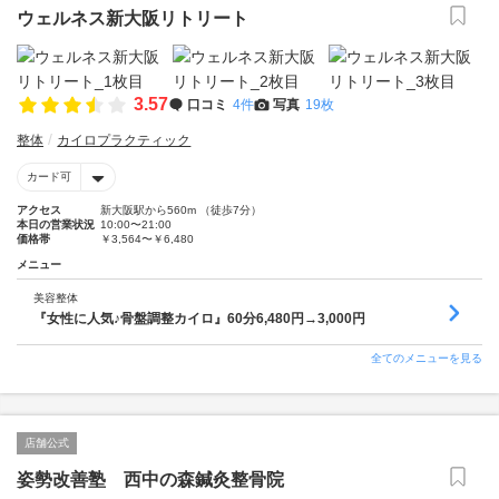
ウェルネス新大阪リトリート
3.57
口コミ
4件
写真
19枚
整体
カイロプラクティック
カード可
アクセス
新大阪駅から560m （徒歩7分）
本日の営業状況
10:00〜21:00
価格帯
￥3,564〜￥6,480
メニュー
美容整体
『女性に人気♪骨盤調整カイロ』60分6,480円→3,000円
全てのメニューを見る
店舗公式
姿勢改善塾 西中の森鍼灸整骨院