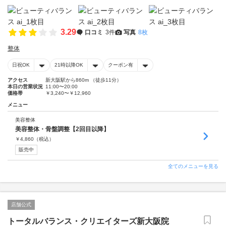
3.29
口コミ
3件
写真
8枚
整体
日祝OK
21時以降OK
クーポン有
アクセス
新大阪駅から860m （徒歩11分）
本日の営業状況
11:00〜20:00
価格帯
￥3,240〜￥12,960
メニュー
美容整体
美容整体・骨盤調整【2回目以降】
￥
4,860
（税込）
販売中
全てのメニューを見る
店舗公式
トータルバランス・クリエイターズ新大阪院