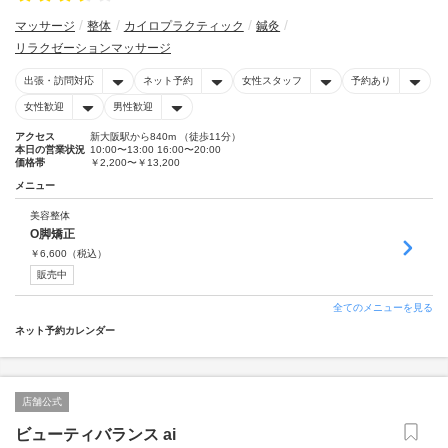
マッサージ
整体
カイロプラクティック
鍼灸
リラクゼーションマッサージ
出張・訪問対応
ネット予約
女性スタッフ
予約あり
女性歓迎
男性歓迎
アクセス
新大阪駅から840m （徒歩11分）
本日の営業状況
10:00〜13:00 16:00〜20:00
価格帯
￥2,200〜￥13,200
メニュー
美容整体
O脚矯正
￥
6,600
（税込）
販売中
全てのメニューを見る
ネット予約カレンダー
店舗公式
ビューティバランス ai