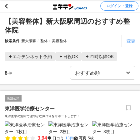
ログイン・登録
【美容整体】新大阪駅周辺のおすすめ整
体院
変更
検索条件
新大阪駅
整体
美容整体
エキテンネット予約
日祝OK
21時以降OK
8
件
店舗公式
東洋医学治療センター
東洋医学の施術で健やかな体作りをサポートします！
3.94
口コミ
13件
写真
5枚