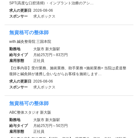
SPT(高度な口腔清掃) ・インプラント治療のアシ…
求人の更新日
2026-08-06
スポンサー
求人ボックス
無資格可の整体師
with.鍼灸整骨院 三国本院
勤務地
大阪市 新大阪駅
給与タイプ
月給25万円～83万円
雇用形態
正社員
【仕事内容】受付業務、施術業務、助手業務 <施術業務> 当院は柔道整
復師と鍼灸師が連携し合いながらお客様を施術します…
求人の更新日
2026-08-06
スポンサー
求人ボックス
無資格可の整体師
ABC整体スタジオ 新大阪
勤務地
大阪市 新大阪駅
給与タイプ
月給25万円～50万円
雇用形態
正社員