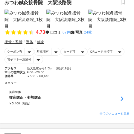
みつわ鍼灸接骨院 大阪淡路院
4.73
口コミ
67件
写真
24枚
接骨・整骨
整体
鍼灸
クーポン有
駐車場有
カード可
QRコード決済可
電子マネー決済可
アクセス
新大阪駅から1.5km （徒歩19分）
本日の営業状況
9:00〜20:00
価格帯
￥500〜￥8,640
メニュー
美容整体
猫背矯正・姿勢矯正
￥
5,400
（税込）
全てのメニューを見る