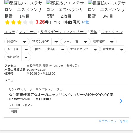
3.26
口コミ
1件
写真
14枚
エステ
マッサージ
リラクゼーションマッサージ
整体
フェイシャル
日祝OK
21時以降OK
クーポン有
駐車場有
カード可
QRコード決済可
女性スタッフ
女性歓迎
男性歓迎
アクセス
市役所前駅(長野)から570m （徒歩8分）
本日の営業状況
10:00〜21:30
価格帯
￥10,080〜￥12,800
メニュー
リンパマッサージ・リンパドレナージュ
☆ご新規様限定☆オーガニックリンパマッサージ90分グイグイ流
Detox¥12600→￥10080！
￥
10,080
（税込）
初回
全てのメニューを見る