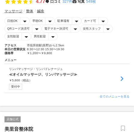
4.77
口コミ
327件
写真
549枚
マッサージ
整体
鍼灸
日祝OK
早朝OK
駐車場有
カード可
QRコード決済可
電子マネー決済可
女性スタッフ
女性歓迎
男性歓迎
アクセス
市役所前駅(長野)から2.5km
本日の営業状況
8:30〜12:30 15:30〜19:30
価格帯
￥1,200〜￥9,800
メニュー
リンパマッサージ・リンパドレナージュ
≪オイルマッサージ、リンパマッサージ≫
￥
5,600
（税込）
受付中
全てのメニューを見る
店舗公式
美里音整体院