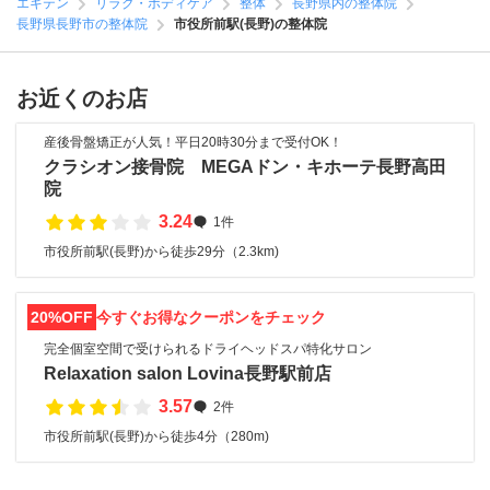
エキテン
リラク・ボディケア
整体
長野県内の整体院
長野県長野市の整体院
市役所前駅(長野)の整体院
お近くのお店
産後骨盤矯正が人気！平日20時30分まで受付OK！
クラシオン接骨院 MEGAドン・キホーテ長野高田
院
3.24
1件
市役所前駅(長野)から徒歩29分（2.3km)
20%OFF
今すぐお得なクーポンをチェック
完全個室空間で受けられるドライヘッドスパ特化サロン
Relaxation salon Lovina長野駅前店
3.57
2件
市役所前駅(長野)から徒歩4分（280m)