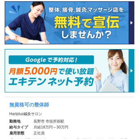
無資格可の整体師
Hariplus鍼灸サロン
勤務地
長野市 市役所前駅
給与タイプ
月給18万円～30万円
雇用形態
正社員