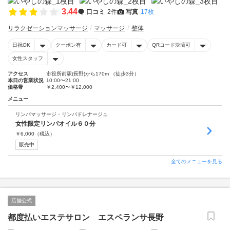
3.44
口コミ
2件
写真
17枚
リラクゼーションマッサージ
マッサージ
整体
日祝OK
クーポン有
カード可
QRコード決済可
女性スタッフ
アクセス
市役所前駅(長野)から170m （徒歩3分）
本日の営業状況
10:00〜21:00
価格帯
￥2,400〜￥12,000
メニュー
リンパマッサージ・リンパドレナージュ
女性限定リンパオイル６０分
￥
6,000
（税込）
販売中
全てのメニューを見る
店舗公式
都度払いエステサロン エスペランサ長野