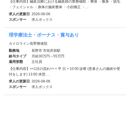
【仕事内容】鍼灸治療における鍼灸師の業務補助 ・整体 ・痩身 ・脱毛
・フェイシャル ・身体の施術整体 ・小顔矯正 ・…
求人の更新日
2026-08-06
スポンサー
求人ボックス
理学療法士・ボーナス・賞与あり
カイロライン長野整体院
勤務地
長野市 市役所前駅
給与タイプ
月給30万円～55万円
雇用形態
正社員
【仕事内容】<<1日の流れ>> < 平 日 > 10:00 診察 (患者さんの施術や受
付をします) 13:00 休憩 …
求人の更新日
2026-08-06
スポンサー
求人ボックス