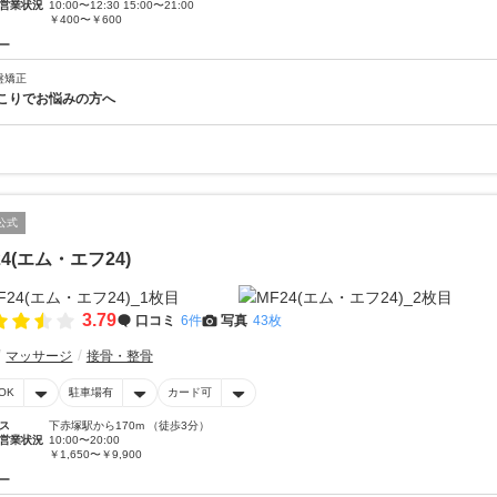
営業状況
10:00〜12:30 15:00〜21:00
￥400〜￥600
ー
盤矯正
こりでお悩みの方へ
公式
24(エム・エフ24)
3.79
口コミ
6件
写真
43枚
マッサージ
接骨・整骨
OK
駐車場有
カード可
ス
下赤塚駅から170m （徒歩3分）
営業状況
10:00〜20:00
￥1,650〜￥9,900
ー