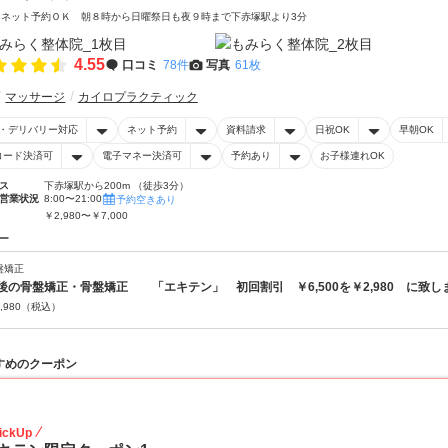
 ネット予約ＯＫ 朝８時から日曜祭日も夜９時まで下赤塚駅より3分
4.55
口コミ
78件
写真
61枚
マッサージ
カイロプラクティック
・デリバリー対応
ネット予約
資料請求
日祝OK
早朝OK
コード決済可
電子マネー決済可
予約あり
お子様連れOK
ス
下赤塚駅から200m （徒歩3分）
営業状況
8:00〜21:00
予約空きあり
￥2,980〜￥7,000
ー
盤矯正
後の骨盤矯正・骨盤矯正 「エキテン」 初回割引 ￥6,500を￥2,980 に致し
,980
（税込）
すめのクーポン
55
ickUp