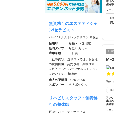
本日の
価格帯
メニュ
骨
肩
無資格可のエステティシャ
ン/セラピスト
パーソナルストレッチサロン 赤塚店
勤務地
板橋区 下赤塚駅
給与タイプ
月給26万円～
店舗
雇用形態
正社員
MF
【仕事内容】当サロンでは、お客様
の疲労回復・姿勢改善・柔軟性向上
を目的とした パーソナルストレッチ
を行います。 施術は…
求人の更新日
2026-08-06
整体
スポンサー
求人ボックス
日祝
リハビリスタッフ・無資格
アクセ
本日の
可の整体師
価格帯
メニュ
百花リハビリデイサービス