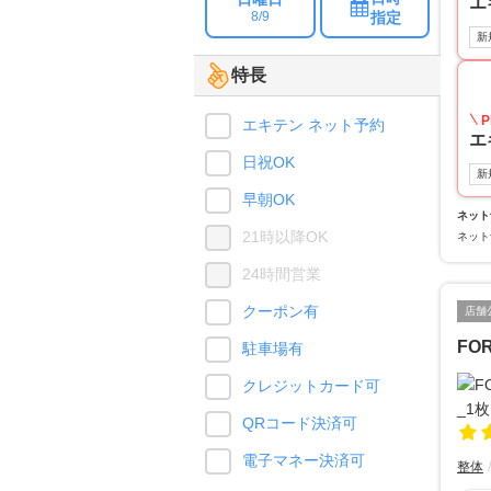
エ
指定
8/9
新
特長
P
エキテン ネット予約
エ
日祝OK
新
早朝OK
ネット
21時以降OK
ネット
24時間営業
クーポン有
店舗
FO
駐車場有
クレジットカード可
QRコード決済可
電子マネー決済可
整体