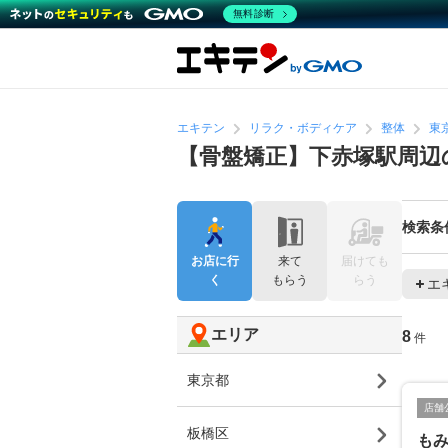
無料診断
エキテン
リラク・ボディケア
整体
東
【骨盤矯正】下赤塚駅周辺
検索条
お店に行
来て
届けても
く
もらう
らう
エ
エリア
8
件
東京都
店舗
板橋区
も