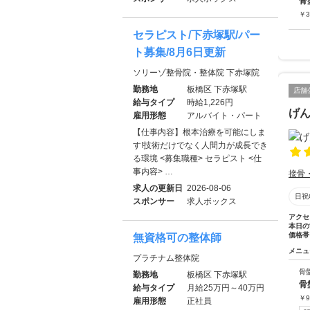
骨
￥
3
セラピスト/下赤塚駅/パー
ト募集/8月6日更新
ソリーゾ整骨院・整体院 下赤塚院
勤務地
板橋区 下赤塚駅
店舗
給与タイプ
時給1,226円
げん
雇用形態
アルバイト・パート
【仕事内容】根本治療を可能にしま
す!技術だけでなく人間力が成長でき
る環境 <募集職種> セラピスト <仕
事内容> …
接骨
求人の更新日
2026-08-06
日祝
スポンサー
求人ボックス
アクセ
本日の
価格帯
無資格可の整体師
メニュ
プラチナム整体院
骨
勤務地
板橋区 下赤塚駅
骨
給与タイプ
月給25万円～40万円
￥
9
雇用形態
正社員