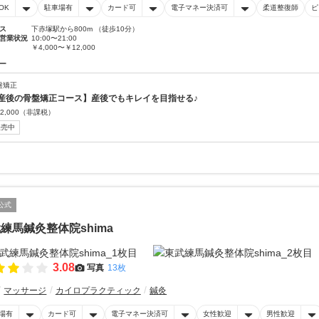
OK
駐車場有
カード可
電子マネー決済可
柔道整復師
ピ
ス
下赤塚駅から800m （徒歩10分）
営業状況
10:00〜21:00
￥4,000〜￥12,000
ー
盤矯正
産後の骨盤矯正コース】産後でもキレイを目指せる♪
2,000
（非課税）
販売中
公式
練馬鍼灸整体院shima
3.08
写真
13枚
マッサージ
カイロプラクティック
鍼灸
場有
カード可
電子マネー決済可
女性歓迎
男性歓迎