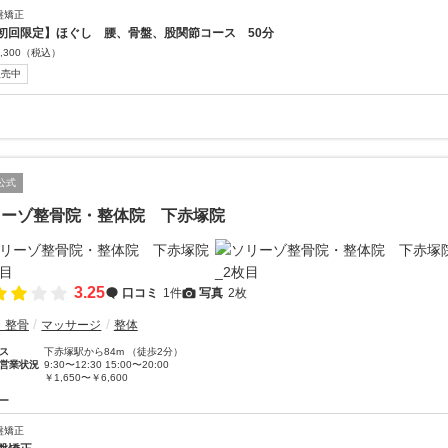
盤矯正
初回限定】ほぐし 腰、骨盤、股関節コース 50分
,300
（税込）
販売中
公式
リーゾ整骨院・整体院 下赤塚院
3.25
口コミ
1件
写真
2枚
・整骨
マッサージ
整体
ス
下赤塚駅から84m （徒歩2分）
営業状況
9:30〜12:30 15:00〜20:00
￥1,650〜￥6,600
ー
盤矯正