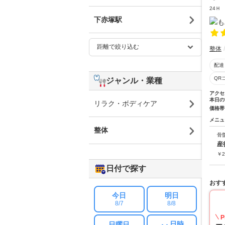
24Ｈ
下赤塚駅
整体
配達
QR
ジャンル・業種
アクセ
本日の
リラク・ボディケア
価格帯
メニュ
整体
骨
産
￥
2
日付で探す
おす
今日
明日
8/7
8/8
P
日時
日曜日