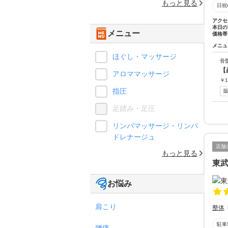
もっと見る
日祝
アクセ
本日の
メニュー
価格帯
メニュ
ほぐし・マッサージ
骨
【
アロママッサージ
￥
1
指圧
足踏み・足圧
リンパマッサージ・リンパ
ドレナージュ
店舗
もっと見る
東武
お悩み
肩こり
整体
駐車
腰痛