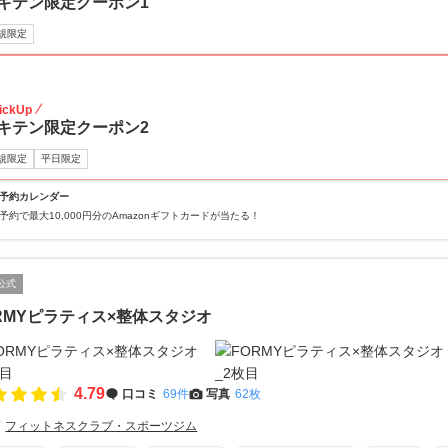
キテン限定クーポン1
規限定
74
ickUp
キテン限定クーポン2
規限定
平日限定
予約カレンダー
予約で最大10,000円分のAmazonギフトカードが当たる！
公式
RMYピラティス×整体スタジオ
4.79
口コミ
69件
写真
62枚
フィットネスクラブ・スポーツジム