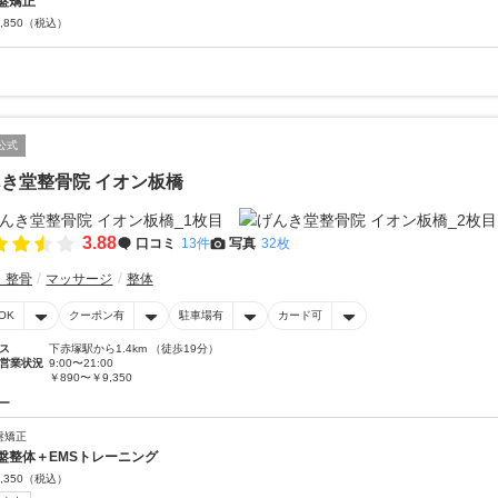
盤矯正
,850
（税込）
公式
き堂整骨院 イオン板橋
3.88
口コミ
13件
写真
32枚
・整骨
マッサージ
整体
OK
クーポン有
駐車場有
カード可
ス
下赤塚駅から1.4km （徒歩19分）
営業状況
9:00〜21:00
￥890〜￥9,350
ー
盤矯正
盤整体＋EMSトレーニング
,350
（税込）