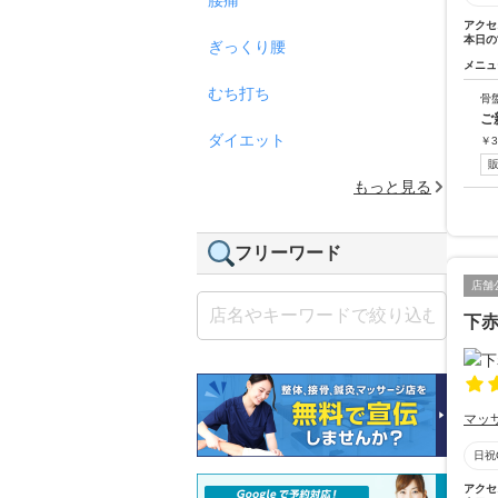
アクセ
本日の
ぎっくり腰
メニュ
むち打ち
骨
ご
ダイエット
￥
3
もっと見る
フリーワード
店舗
下
マッ
日祝
アクセ