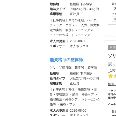
勤務地
板橋区 下赤塚駅
骨
【
給与タイプ
月給23万円～30万円
雇用形態
正社員
￥
3
【仕事内容】車での送迎、バイタル
チェック、タブレット入力、体力測
定の実施、個別トレーニングメ
ニューの作成、トレーニング…
求人の更新日
2026-08-06
スポンサー
求人ボックス
店舗
ソ
無資格可の整体師
ソリーゾ整骨院・整体院 下赤塚院
勤務地
板橋区 下赤塚駅
給与タイプ
月給27万円～45万円
雇用形態
正社員
接骨
【仕事内容】整体・施術業務 ・骨
アクセ
盤・姿勢矯正 ・筋肉・神経ケア ・
本日の
価格帯
物理療法・外傷ケア ・トレーニング
メニュ
指導 ・栄養・ファ…
求人の更新日
2026-08-06
骨
スポンサー
求人ボックス