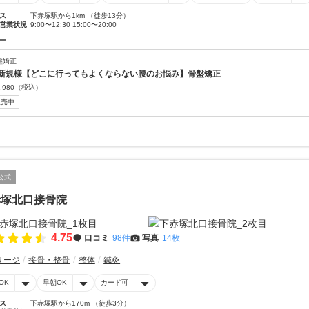
ス
下赤塚駅から1km （徒歩13分）
営業状況
9:00〜12:30 15:00〜20:00
ー
盤矯正
新規様【どこに行ってもよくならない腰のお悩み】骨盤矯正
,980
（税込）
販売中
公式
赤塚北口接骨院
4.75
口コミ
98件
写真
14枚
サージ
接骨・整骨
整体
鍼灸
OK
早朝OK
カード可
ス
下赤塚駅から170m （徒歩3分）