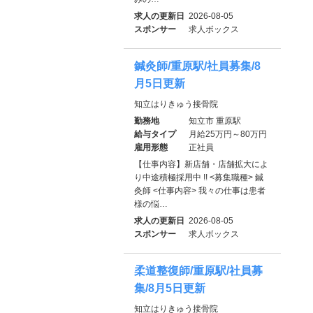
求人の更新日
2026-08-05
スポンサー
求人ボックス
鍼灸師/重原駅/社員募集/8
月5日更新
知立はりきゅう接骨院
勤務地
知立市 重原駅
給与タイプ
月給25万円～80万円
雇用形態
正社員
【仕事内容】新店舗・店舗拡大によ
り中途積極採用中 !! <募集職種> 鍼
灸師 <仕事内容> 我々の仕事は患者
様の悩…
求人の更新日
2026-08-05
スポンサー
求人ボックス
柔道整復師/重原駅/社員募
集/8月5日更新
知立はりきゅう接骨院