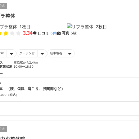
公式
ブラ整体
3.34
口コミ
6件
写真
5枚
OK
クーポン有
駐車場有
ス
重原駅から2.4km
営業状況
10:00〜18:30
ー
体
体 （腰、O脚、肩こり、股関節など）
,000
（税込）
公式