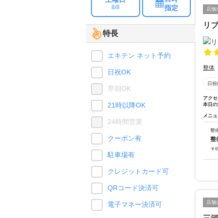
指定
8/8
店舗
リ
特長
エキテン ネット予約
整体
日祝OK
日祝
早朝OK
アクセ
21時以降OK
本日の
メニュ
24時間営業
整
クーポン有
整
￥
6
駐車場有
クレジットカード可
QRコード決済可
店舗
電子マネー決済可