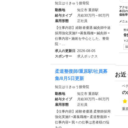
知立はりきゅう接骨院
アクセ
勤務地
知立市 重原駅
本日の
価格帯
給与タイプ
月給30万円～80万円
雇用形態
正社員
メニュ
【仕事内容】経験者優遇 鍼灸師中途
整
採用強化実施!! <募集職種> 鍼灸師 <
骨
仕事内容> 施術を中心とした、整骨
￥
2
院・…
求人の更新日
2026-08-05
スポンサー
求人ボックス
柔道整復師/重原駅/社員募
お近
集/8月5日更新
ベ
知立はりきゅう接骨院
の
勤務地
知立市 重原駅
給与タイプ
月給30万円～80万円
雇用形態
正社員
重原
【仕事内容】経験者優遇 柔整師採用
強化実施!! <募集職種> 柔道整復師 <
仕事内容> 我々の仕事は患者様の悩
みの…