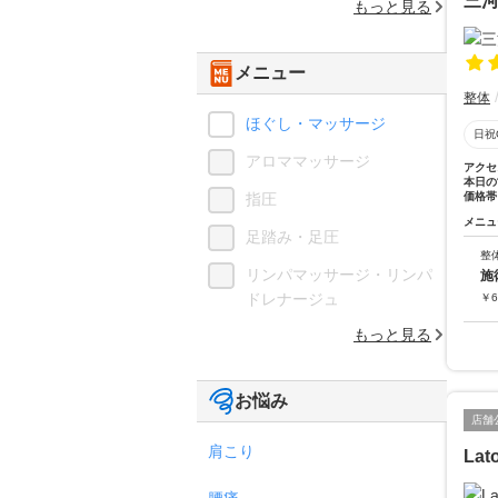
三
もっと見る
メニュー
整体
ほぐし・マッサージ
日祝
アロママッサージ
アクセ
本日の
指圧
価格帯
メニュ
足踏み・足圧
整
リンパマッサージ・リンパ
施
ドレナージュ
￥
6
もっと見る
お悩み
店舗
肩こり
Lat
腰痛