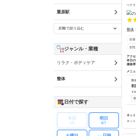
ベテラ
重原駅
整体
出張
女性
ジャンル・業種
アクセ
本日の
リラク・ボディケア
価格帯
メニュ
整体
整
初
￥
6
日付で探す
ネット
今日
明日
ネット
8/6
8/7
日時
土曜日