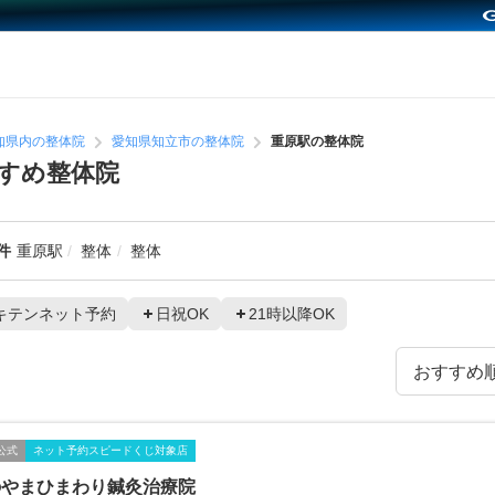
知県内の整体院
愛知県知立市の整体院
重原駅の整体院
すめ整体院
件
重原駅
整体
整体
キテンネット予約
日祝OK
21時以降OK
公式
ネット予約スピードくじ対象店
のやまひまわり鍼灸治療院