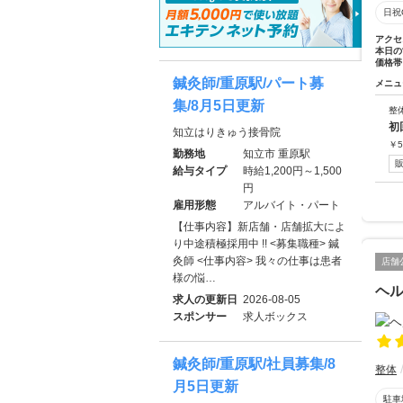
日祝
アクセ
本日の
価格帯
鍼灸師/重原駅/パート募
メニュ
集/8月5日更新
整
初
知立はりきゅう接骨院
￥
5
勤務地
知立市 重原駅
給与タイプ
時給1,200円～1,500
円
雇用形態
アルバイト・パート
【仕事内容】新店舗・店舗拡大によ
り中途積極採用中 !! <募集職種> 鍼
灸師 <仕事内容> 我々の仕事は患者
店舗
様の悩…
ヘル
求人の更新日
2026-08-05
スポンサー
求人ボックス
鍼灸師/重原駅/社員募集/8
整体
月5日更新
駐車