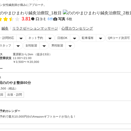
ン女性鍼灸師が痛みにアプローチ。
3.81
口コミ
6件
写真
6枚
鍼灸
リラクゼーションマッサージ
心理カウンセリング
・訪問対応
ネット予約
日祝OK
駐車場有
QRコード決済可
スタッフ
女性歓迎
男性歓迎
ス
重原駅から1km （徒歩13分）
営業状況
11:00〜21:00
￥3,500〜￥20,000
ー
体
回ののやま整体60分
,500
（税込）
初回
出張・訪問
予約カレンダー
予約で最大10,000円分のAmazonギフトカードが当たる！