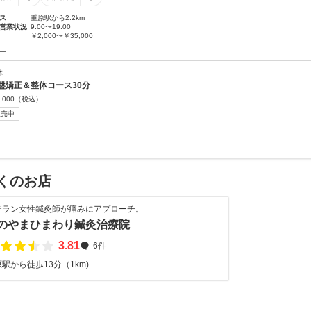
ス
重原駅から2.2km
営業状況
9:00〜19:00
￥2,000〜￥35,000
ー
体
盤矯正＆整体コース30分
,000
（税込）
販売中
くのお店
テラン女性鍼灸師が痛みにアプローチ。
のやまひまわり鍼灸治療院
3.81
6件
駅から徒歩13分（1km)