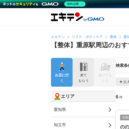
無料診断
エキテン
リラク・ボディケア
整体
愛
【整体】重原駅周辺のおす
検索条
お店に行
来て
届けても
く
もらう
らう
エ
エリア
6
件
愛知県
店舗
知立市
の