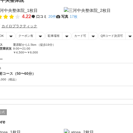
河中央整体院
4.22
口コミ
20件
写真
17枚
カイロプラクティック
OK
クーポン有
駐車場有
カード可
QRコード決済可
ス
重原駅から1.5km （徒歩19分）
営業状況
9:00〜21:00
￥4,500〜￥6,000
ー
体
術コース（50〜60分）
,000
（税込）
公式
ore