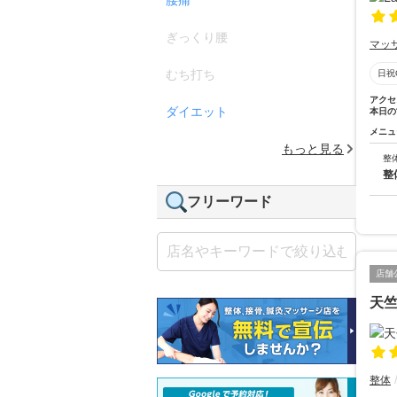
ぎっくり腰
マッ
むち打ち
日祝
アクセ
ダイエット
本日の
メニュ
もっと見る
整
整
フリーワード
店舗
天
整体