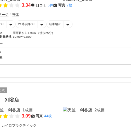
3.34
口コミ
6件
写真
7枚
サージ
整体
OK
21時以降OK
駐車場有
ス
重原駅から1.9km （徒歩25分）
営業状況
10:00〜22:00
ー
体
体
公式
竺 刈谷店
3.09
写真
44枚
カイロプラクティック