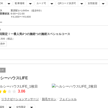
OK
駐車場有
カード可
QRコード決済可
女性歓迎
ス
重原駅から640m （徒歩9分）
営業状況
9:00〜21:00
￥4,400〜￥6,600
ー
体
回限定！一番人気4つの施術つの施術スペシャルコース
,500
（税込）
販売中
公式
シーハウスLIFE
3.06
リラクゼーションマッサージ
脱毛サロン
フェイシャル
場有
女性限定