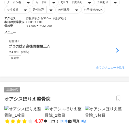
クーポン有
カード可
QRコード決済可
予約あり
女性歓迎
男性歓迎
無料体験
お子様連れOK
アクセス
汐見橋駅から360m （徒歩5分）
本日の営業状況
9:00〜17:00
価格帯
￥1,000〜￥22,000
メニュー
骨盤矯正
プロの技☆産後骨盤矯正☆
￥
4,950
（税込）
販売中
全てのメニューを見る
店舗公式
オアシスほりえ整骨院
4.37
口コミ
20件
写真
9枚