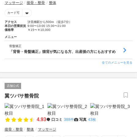
マッサージ
接骨・整骨
整体
カード可
アクセス
汐見橋駅から500m （徒歩7分）
本日の営業状況
9:00〜13:00 15:30〜21:00
価格帯
￥15〜￥10,000
メニュー
骨盤矯正
「背骨・骨盤矯正」猫背が気になる方、出産後の方にもおすすめ
全てのメニューを見る
店舗公式
翼ツバサ整骨院
4.93
口コミ
388件
写真
43枚
接骨・整骨
整体
マッサージ