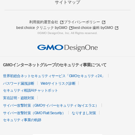
サイトマップ
利用規約
運営会社
プライバシーポリシー
best choice クリニック byGMO
best choice 歯科 byGMO
©GMO DesignOne, Inc. All Rights reserved.
GMOインターネットグループのセキュリティ事業について
世界初総合ネットセキュリティサービス「GMOセキュリティ24」
パスワード漏洩診断
Webサイトリスク診断
セキュリティ相談AIチャットボット
実在証明・盗聴対策
サイバー攻撃対策（GMOサイバーセキュリティ byイエラエ）
サイバー攻撃対策（GMO Flatt Security）
なりすまし対策
セキュリティ事業の軌跡