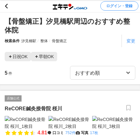
ログイン・登録
【骨盤矯正】汐見橋駅周辺のおすすめ整
体院
変更
検索条件
汐見橋駅
整体
骨盤矯正
日祝OK
早朝OK
5
件
店舗公式
ReCORE鍼灸接骨院 桜川
4.81
口コミ
752件
写真
17枚