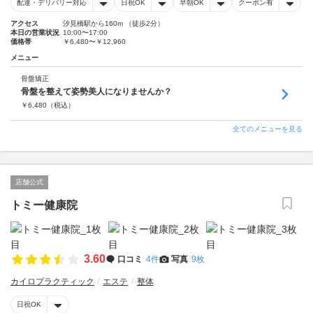
配達・デリバリー対応
日祝OK
早朝OK
クーポン有
アクセス
汐見橋駅から160m （徒歩2分）
本日の営業状況
10:00〜17:00
価格帯
￥6,480〜￥12,960
メニュー
骨盤矯正
骨盤を整えて姿勢美人になりませんか？
￥
6,480
（税込）
全てのメニューを見る
店舗公式
トミー健康院
3.60
口コミ
4件
写真
9枚
カイロプラクティック
エステ
整体
日祝OK