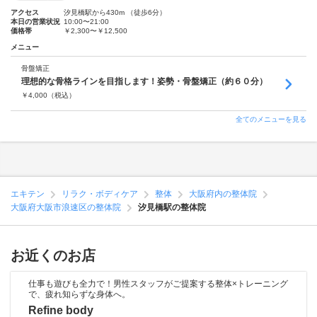
アクセス
汐見橋駅から430m （徒歩6分）
本日の営業状況
10:00〜21:00
価格帯
￥2,300〜￥12,500
メニュー
骨盤矯正
理想的な骨格ラインを目指します！姿勢・骨盤矯正（約６０分）
￥
4,000
（税込）
全てのメニューを見る
エキテン
リラク・ボディケア
整体
大阪府内の整体院
大阪府大阪市浪速区の整体院
汐見橋駅の整体院
お近くのお店
仕事も遊びも全力で！男性スタッフがご提案する整体×トレーニング
で、疲れ知らずな身体へ。
Refine body