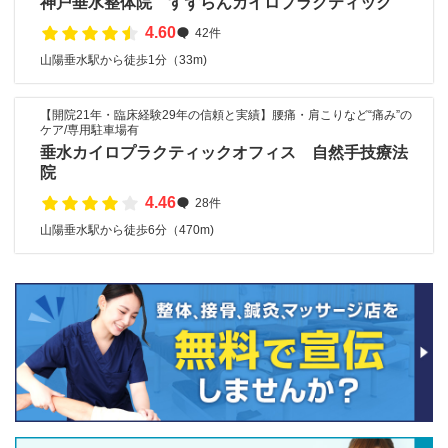
神戸垂水整体院 すずらんカイロプラクティック
4.60
42件
山陽垂水駅から徒歩1分（33m)
【開院21年・臨床経験29年の信頼と実績】腰痛・肩こりなど“痛み”の
ケア/専用駐車場有
垂水カイロプラクティックオフィス 自然手技療法
院
4.46
28件
山陽垂水駅から徒歩6分（470m)