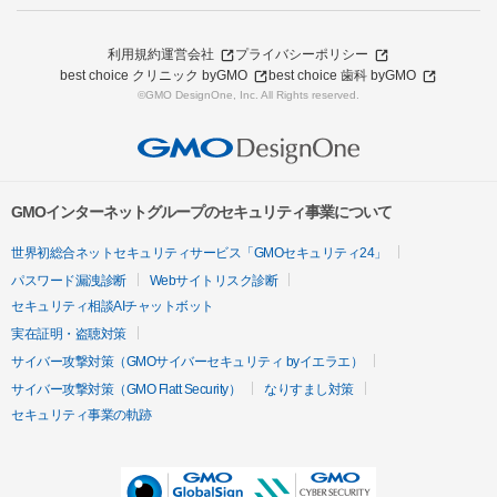
利用規約
運営会社
プライバシーポリシー
best choice クリニック byGMO
best choice 歯科 byGMO
©GMO DesignOne, Inc. All Rights reserved.
GMOインターネットグループのセキュリティ事業について
世界初総合ネットセキュリティサービス「GMOセキュリティ24」
パスワード漏洩診断
Webサイトリスク診断
セキュリティ相談AIチャットボット
実在証明・盗聴対策
サイバー攻撃対策（GMOサイバーセキュリティ byイエラエ）
サイバー攻撃対策（GMO Flatt Security）
なりすまし対策
セキュリティ事業の軌跡