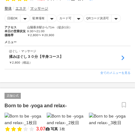
整体
エステ
マッサージ
日祝OK
駐車場有
カード可
QRコード決済可
アクセス
山陽垂水駅から71m （徒歩1分）
本日の営業状況
9:30〜21:00
価格帯
￥2,800〜￥20,900
メニュー
ほぐし・マッサージ
揉みほぐし３０分【半身コース】
￥
2,800
（税込）
全てのメニューを見る
店舗公式
Born to be -yoga and relax-
3.07
写真
1枚