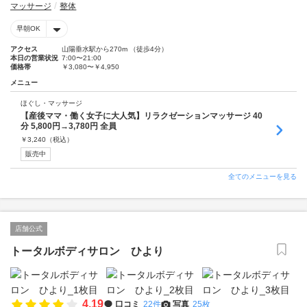
マッサージ
整体
早朝OK
アクセス
山陽垂水駅から270m （徒歩4分）
本日の営業状況
7:00〜21:00
価格帯
￥3,080〜￥4,950
メニュー
ほぐし・マッサージ
【産後ママ・働く女子に大人気】リラクゼーションマッサージ 40
分 5,800円→3,780円 全員
￥
3,240
（税込）
販売中
全てのメニューを見る
店舗公式
トータルボディサロン ひより
4.19
口コミ
22件
写真
25枚