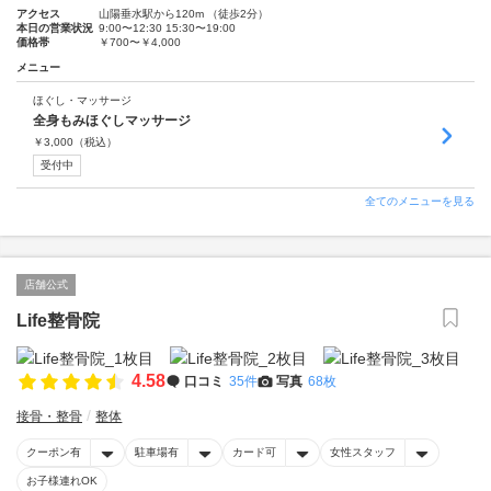
アクセス
山陽垂水駅から120m （徒歩2分）
本日の営業状況
9:00〜12:30 15:30〜19:00
価格帯
￥700〜￥4,000
メニュー
ほぐし・マッサージ
全身もみほぐしマッサージ
￥
3,000
（税込）
受付中
全てのメニューを見る
店舗公式
Life整骨院
4.58
口コミ
35件
写真
68枚
接骨・整骨
整体
クーポン有
駐車場有
カード可
女性スタッフ
お子様連れOK