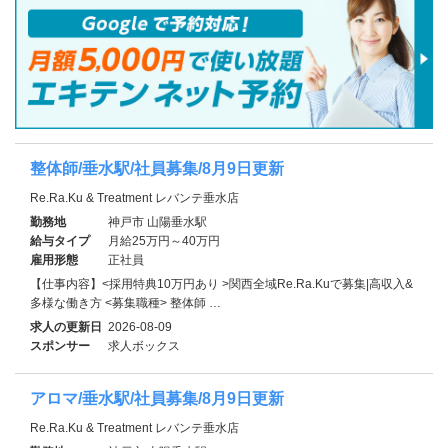
整体師/垂水駅/社員募集/8月9日更新
Re.Ra.Ku & Treatment レバンテ垂水店
勤務地
神戸市 山陽垂水駅
給与タイプ
月給25万円～40万円
雇用形態
正社員
【仕事内容】<採用特典10万円あり >関西全域Re.Ra.Kuで募集|高収入&
多様な働き方 <募集職種> 整体師 …
求人の更新日
2026-08-09
スポンサー
求人ボックス
アロマ/垂水駅/社員募集/8月9日更新
Re.Ra.Ku & Treatment レバンテ垂水店