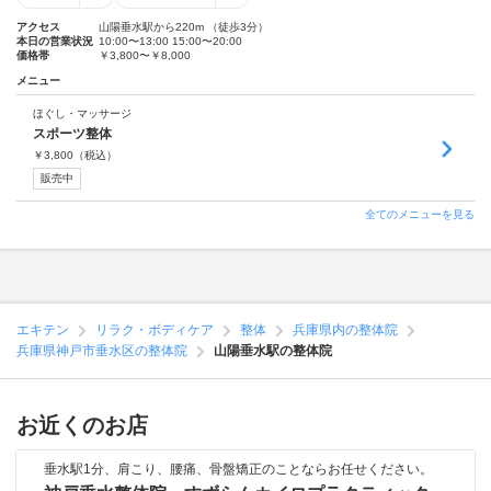
アクセス
山陽垂水駅から220m （徒歩3分）
本日の営業状況
10:00〜13:00 15:00〜20:00
価格帯
￥3,800〜￥8,000
メニュー
ほぐし・マッサージ
スポーツ整体
￥
3,800
（税込）
販売中
全てのメニューを見る
エキテン
リラク・ボディケア
整体
兵庫県内の整体院
兵庫県神戸市垂水区の整体院
山陽垂水駅の整体院
お近くのお店
垂水駅1分、肩こり、腰痛、骨盤矯正のことならお任せください。