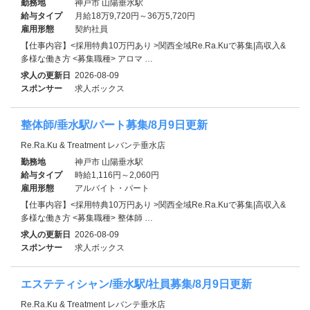
勤務地
神戸市 山陽垂水駅
給与タイプ
月給18万9,720円～36万5,720円
雇用形態
契約社員
【仕事内容】<採用特典10万円あり >関西全域Re.Ra.Kuで募集|高収入&
多様な働き方 <募集職種> アロマ …
求人の更新日
2026-08-09
スポンサー
求人ボックス
整体師/垂水駅/パート募集/8月9日更新
Re.Ra.Ku & Treatment レバンテ垂水店
勤務地
神戸市 山陽垂水駅
給与タイプ
時給1,116円～2,060円
雇用形態
アルバイト・パート
【仕事内容】<採用特典10万円あり >関西全域Re.Ra.Kuで募集|高収入&
多様な働き方 <募集職種> 整体師 …
求人の更新日
2026-08-09
スポンサー
求人ボックス
エステティシャン/垂水駅/社員募集/8月9日更新
Re.Ra.Ku & Treatment レバンテ垂水店