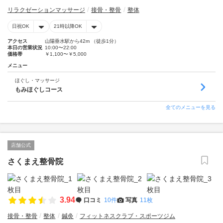
リラクゼーションマッサージ
接骨・整骨
整体
日祝OK
21時以降OK
アクセス
山陽垂水駅から42m （徒歩1分）
本日の営業状況
10:00〜22:00
価格帯
￥1,100〜￥5,000
メニュー
ほぐし・マッサージ
もみほぐしコース
全てのメニューを見る
店舗公式
さくまえ整骨院
3.94
口コミ
10件
写真
11枚
接骨・整骨
整体
鍼灸
フィットネスクラブ・スポーツジム