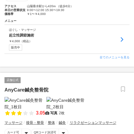
アクセス
山陽垂水駅から420m （徒歩6分）
本日の営業状況
9:00〜12:00 15:30〜19:30
価格帯
￥1〜￥4,000
メニュー
ほぐし・マッサージ
起立性調節施術
￥
4,000
（税込）
販売中
全てのメニューを見る
店舗公式
AnyCare鍼灸整骨院
3.05
写真
2枚
マッサージ
接骨・整骨
整体
鍼灸
リラクゼーションマッサージ
カード可
QRコード決済可