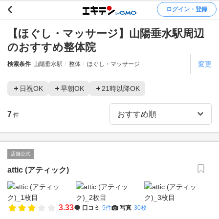
ログイン・登録
【ほぐし・マッサージ】山陽垂水駅周辺
のおすすめ整体院
変更
検索条件
山陽垂水駅
整体
ほぐし・マッサージ
日祝OK
早朝OK
21時以降OK
7
件
店舗公式
attic (アティック)
3.33
口コミ
5件
写真
30枚