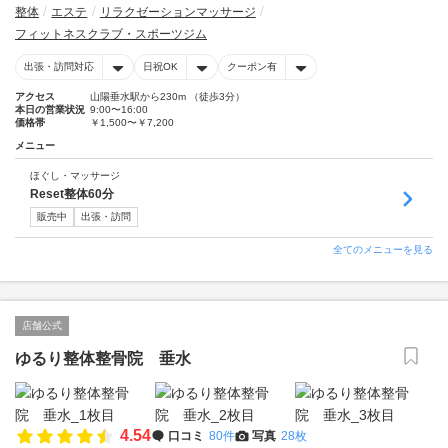
整体
エステ
リラクゼーションマッサージ
フィットネスクラブ・スポーツジム
出張・訪問対応
日祝OK
クーポン有
アクセス
山陽垂水駅から230m （徒歩3分）
本日の営業状況
9:00〜16:00
価格帯
￥1,500〜￥7,200
メニュー
ほぐし・マッサージ
Reset整体60分
販売中
出張・訪問
全てのメニューを見る
店舗公式
ゆるり整体整骨院 垂水
4.54
口コミ
80件
写真
28枚