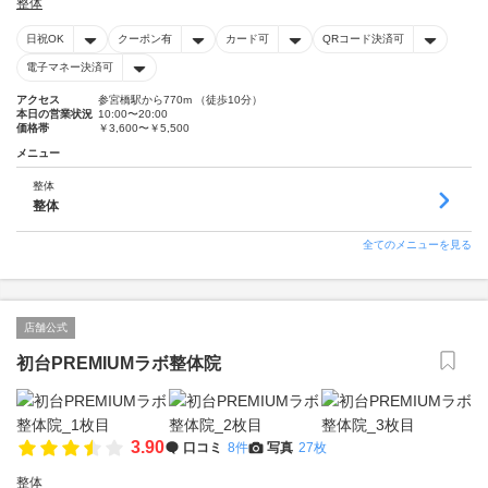
整体
日祝OK
クーポン有
カード可
QRコード決済可
電子マネー決済可
アクセス
参宮橋駅から770m （徒歩10分）
本日の営業状況
10:00〜20:00
価格帯
￥3,600〜￥5,500
メニュー
整体
整体
全てのメニューを見る
店舗公式
初台PREMIUMラボ整体院
3.90
口コミ
8件
写真
27枚
整体