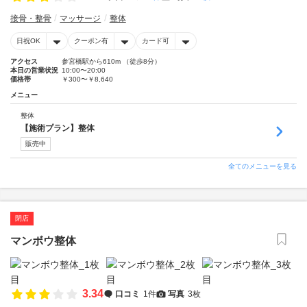
接骨・整骨
マッサージ
整体
日祝OK
クーポン有
カード可
アクセス
参宮橋駅から610m （徒歩8分）
本日の営業状況
10:00〜20:00
価格帯
￥300〜￥8,640
メニュー
整体
【施術プラン】整体
販売中
全てのメニューを見る
閉店
マンボウ整体
3.34
口コミ
1件
写真
3枚