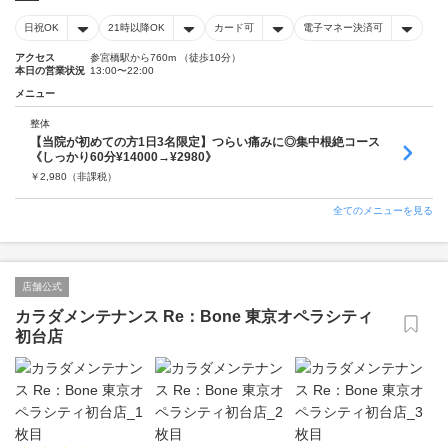
日祝OK
21時以降OK
カード可
電子マネー決済可
アクセス
参宮橋駅から760m （徒歩10分）
本日の営業状況
13:00〜22:00
メニュー
整体
【当院が初めての方1日3名限定】つらい痛みに◎集中根絶コース
《しっかり60分¥14000→¥2980》
￥
2,980
（非課税）
全てのメニューを見る
店舗公式
カラダメンテナンス Re：Bone 東京オペラシティ
初台店