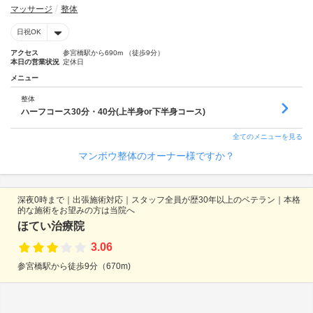
マッサージ
整体
日祝OK
アクセス
参宮橋駅から690m （徒歩9分）
本日の営業状況
定休日
メニュー
整体
ハーフコース30分・40分(上半身or下半身コース)
全てのメニューを見る
マンボウ整体のオーナー様ですか？
深夜0時まで｜出張施術対応｜スタッフ全員が歴30年以上のベテラン｜本格
的な施術をお望みの方は当院へ
ほてい治療院
3.06
参宮橋駅から徒歩9分（670m)