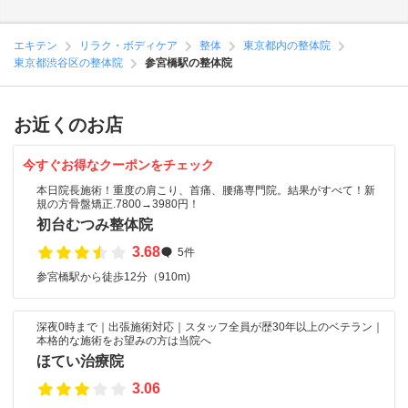
エキテン
リラク・ボディケア
整体
東京都内の整体院
東京都渋谷区の整体院
参宮橋駅の整体院
お近くのお店
今すぐお得なクーポンをチェック
本日院長施術！重度の肩こり、首痛、腰痛専門院。結果がすべて！新
規の方骨盤矯正.7800→3980円！
初台むつみ整体院
3.68
5件
参宮橋駅から徒歩12分（910m)
深夜0時まで｜出張施術対応｜スタッフ全員が歴30年以上のベテラン｜
本格的な施術をお望みの方は当院へ
ほてい治療院
3.06