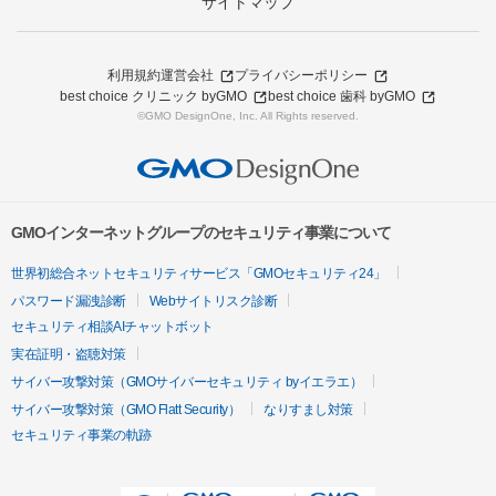
サイトマップ
利用規約
運営会社
プライバシーポリシー
best choice クリニック byGMO
best choice 歯科 byGMO
©GMO DesignOne, Inc. All Rights reserved.
GMOインターネットグループのセキュリティ事業について
世界初総合ネットセキュリティサービス「GMOセキュリティ24」
パスワード漏洩診断
Webサイトリスク診断
セキュリティ相談AIチャットボット
実在証明・盗聴対策
サイバー攻撃対策（GMOサイバーセキュリティ byイエラエ）
サイバー攻撃対策（GMO Flatt Security）
なりすまし対策
セキュリティ事業の軌跡