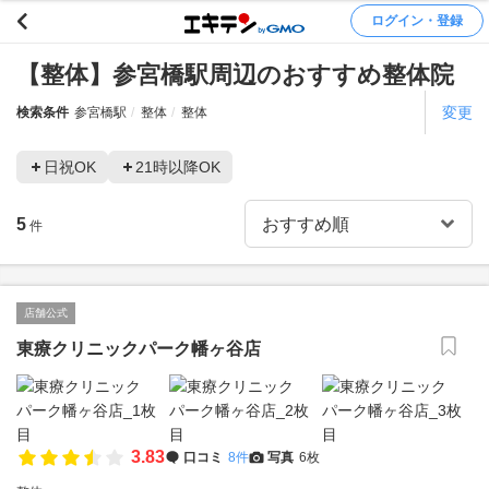
ログイン・登録
【整体】参宮橋駅周辺のおすすめ整体院
変更
検索条件
参宮橋駅
整体
整体
日祝OK
21時以降OK
5
件
店舗公式
東療クリニックパーク幡ヶ谷店
3.83
口コミ
8件
写真
6枚