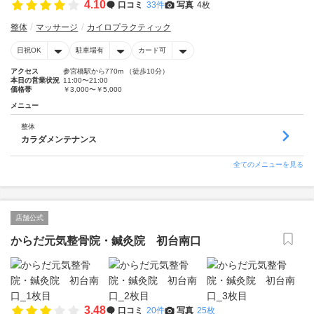
4.10
口コミ
33件
写真
4枚
整体
マッサージ
カイロプラクティック
日祝OK
駐車場有
カード可
アクセス
参宮橋駅から770m （徒歩10分）
本日の営業状況
11:00〜21:00
価格帯
￥3,000〜￥5,000
メニュー
整体
カラダメンテナンス
全てのメニューを見る
店舗公式
からだ元気整骨院・鍼灸院 初台南口
3.48
口コミ
20件
写真
25枚