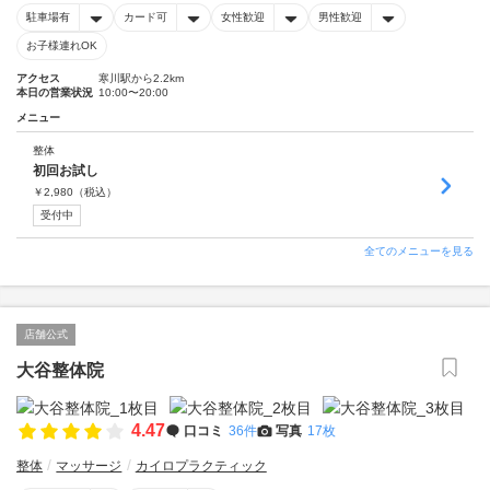
駐車場有
カード可
女性歓迎
男性歓迎
お子様連れOK
アクセス
寒川駅から2.2km
本日の営業状況
10:00〜20:00
メニュー
整体
初回お試し
￥
2,980
（税込）
受付中
全てのメニューを見る
店舗公式
大谷整体院
4.47
口コミ
36件
写真
17枚
整体
マッサージ
カイロプラクティック