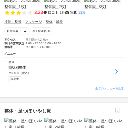
3.23
口コミ
1件
写真
12枚
接骨・整骨
マッサージ
整体
鍼灸
駐車場有
お子様連れOK
アクセス
寒川駅から2.7km
本日の営業状況
9:00〜12:00 13:00〜18:00
価格帯
￥6,000〜￥6,800
メニュー
整体
症状別整体
￥
6,800
（税込）
販売中
全てのメニューを見る
整体・足つぼ いやし庵