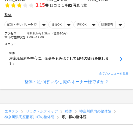
3.15
口コミ
1件
写真
3枚
整体
配達・デリバリー対応
日祝OK
早朝OK
駐車場有
アクセス
寒川駅から1.3km （徒歩16分）
本日の営業状況
9:00〜19:00
メニュー
整体
お疲れ個所を中心に、全身をもみほぐして日頃の疲れを癒しま
す。
全てのメニューを見る
整体・足つぼ いやし庵のオーナー様ですか？
エキテン
リラク・ボディケア
整体
神奈川県内の整体院
神奈川県高座郡寒川町の整体院
寒川駅の整体院