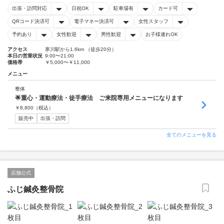
出張・訪問対応
日祝OK
駐車場有
カード可
QRコード決済可
電子マネー決済可
女性スタッフ
予約あり
女性歓迎
男性歓迎
お子様連れOK
アクセス
寒川駅から1.6km （徒歩20分）
本日の営業状況
9:00〜21:00
価格帯
￥5,000〜￥11,000
メニュー
整体
🌟重心・運動療法・徒手療法 ご来院専用メニューになります
￥
8,800
（税込）
販売中
出張・訪問
全てのメニューを見る
店舗公式
ふじ鍼灸整骨院