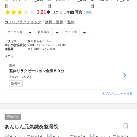
3.21
口コミ
1件
写真
18枚
カイロプラクティック
接骨・整骨
整体
クーポン有
駐車場有
カード可
アクセス
寒川駅から3.5km
本日の営業状況
9:00〜12:00 14:00〜19:30
価格帯
￥1,100〜￥12,100
メニュー
整体
整体リラクゼーション全身５０分
￥
5,280
（税込）
販売中
全てのメニューを見る
店舗公式
あんしん元気鍼灸整骨院