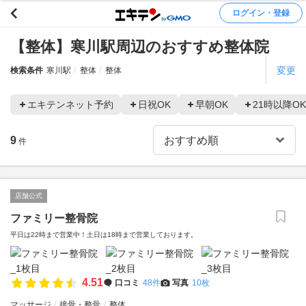
ログイン・登録
【整体】寒川駅周辺のおすすめ整体院
変更
検索条件
寒川駅
整体
整体
エキテンネット予約
日祝OK
早朝OK
21時以降OK
9
件
店舗公式
ファミリー整骨院
平日は22時まで営業中！土日は18時まで営業しております。
4.51
口コミ
48件
写真
10枚
マッサージ
接骨・整骨
整体