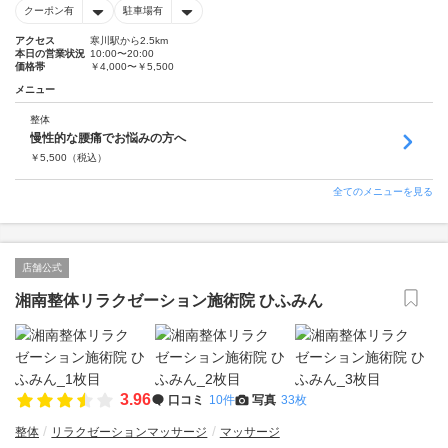
クーポン有
駐車場有
アクセス
寒川駅から2.5km
本日の営業状況
10:00〜20:00
価格帯
￥4,000〜￥5,500
メニュー
整体
慢性的な腰痛でお悩みの方へ
￥
5,500
（税込）
全てのメニューを見る
店舗公式
湘南整体リラクゼーション施術院 ひふみん
3.96
口コミ
10件
写真
33枚
整体
リラクゼーションマッサージ
マッサージ