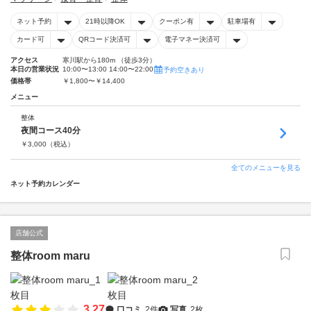
ネット予約
21時以降OK
クーポン有
駐車場有
カード可
QRコード決済可
電子マネー決済可
アクセス
寒川駅から180m （徒歩3分）
本日の営業状況
10:00〜13:00 14:00〜22:00
予約空きあり
価格帯
￥1,800〜￥14,400
メニュー
整体
夜間コース40分
￥
3,000
（税込）
全てのメニューを見る
ネット予約カレンダー
店舗公式
整体room maru
3.27
口コミ
2件
写真
2枚