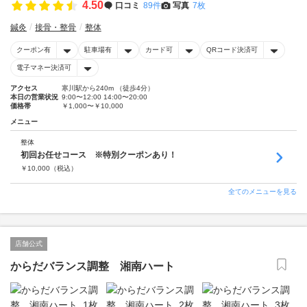
4.50
口コミ
89件
写真
7枚
鍼灸
接骨・整骨
整体
クーポン有
駐車場有
カード可
QRコード決済可
電子マネー決済可
アクセス
寒川駅から240m （徒歩4分）
本日の営業状況
9:00〜12:00 14:00〜20:00
価格帯
￥1,000〜￥10,000
メニュー
整体
初回お任せコース ※特別クーポンあり！
￥
10,000
（税込）
全てのメニューを見る
店舗公式
からだバランス調整 湘南ハート