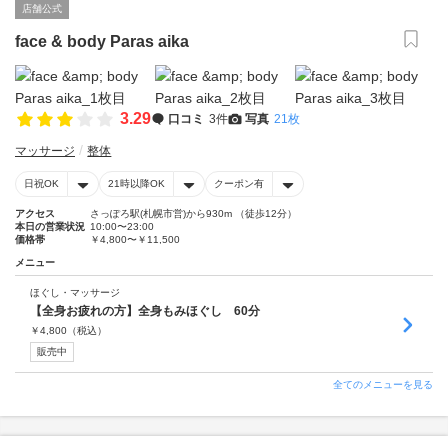
店舗公式
face & body Paras aika
3.29
口コミ
3件
写真
21枚
マッサージ
整体
日祝OK
21時以降OK
クーポン有
アクセス
さっぽろ駅(札幌市営)から930m （徒歩12分）
本日の営業状況
10:00〜23:00
価格帯
￥4,800〜￥11,500
メニュー
ほぐし・マッサージ
【全身お疲れの方】全身もみほぐし 60分
￥
4,800
（税込）
販売中
全てのメニューを見る