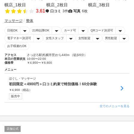
3.61
口コミ
3件
写真
6枚
マッサージ
整体
日祝OK
21時以降OK
カード可
QRコード決済可
電子マネー決済可
女性スタッフ
女性歓迎
男性歓迎
お子様連れOK
アクセス
さっぽろ駅(札幌市営)から440m （徒歩6分）
本日の営業状況
10:00〜22:00
価格帯
￥4,900〜￥6,600
メニュー
ほぐし・マッサージ
初回限定＜4900円＞口コミ約束で特別価格！60分体験
￥
4,900
（税込）
販売中
全てのメニューを見る
店舗公式