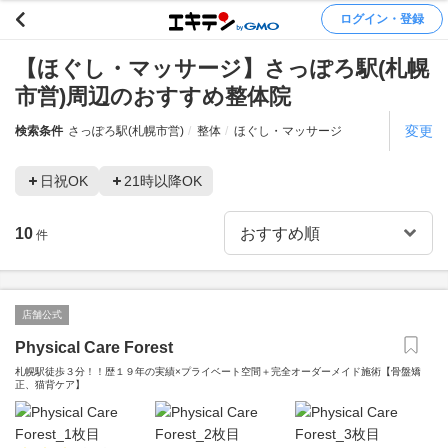
ログイン・登録
【ほぐし・マッサージ】さっぽろ駅(札幌
市営)周辺のおすすめ整体院
変更
検索条件
さっぽろ駅(札幌市営)
整体
ほぐし・マッサージ
日祝OK
21時以降OK
10
件
店舗公式
Physical Care Forest
札幌駅徒歩３分！！歴１９年の実績×プライベート空間＋完全オーダーメイド施術【骨盤矯
正、猫背ケア】