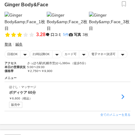
Ginger Body&Face
3.28
口コミ
5件
写真
3枚
整体
鍼灸
日祝OK
21時以降OK
カード可
電子マネー決済可
アクセス
さっぽろ駅(札幌市営)から380m （徒歩5分）
本日の営業状況
5:00〜29:00
価格帯
￥2,750〜￥9,900
メニュー
ほぐし・マッサージ
ボディケア 60分
￥
6,600
（税込）
販売中
全てのメニューを見る