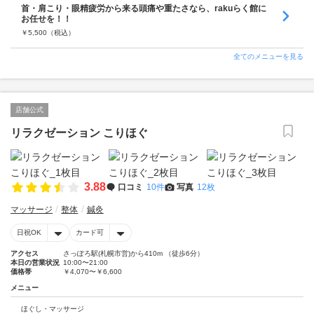
首・肩こり・眼精疲労から来る頭痛や重たさなら、rakuらく館に
お任せを！！
￥
5,500
（税込）
全てのメニューを見る
店舗公式
リラクゼーション こりほぐ
3.88
口コミ
10件
写真
12枚
マッサージ
整体
鍼灸
日祝OK
カード可
アクセス
さっぽろ駅(札幌市営)から410m （徒歩6分）
本日の営業状況
10:00〜21:00
価格帯
￥4,070〜￥6,600
メニュー
ほぐし・マッサージ