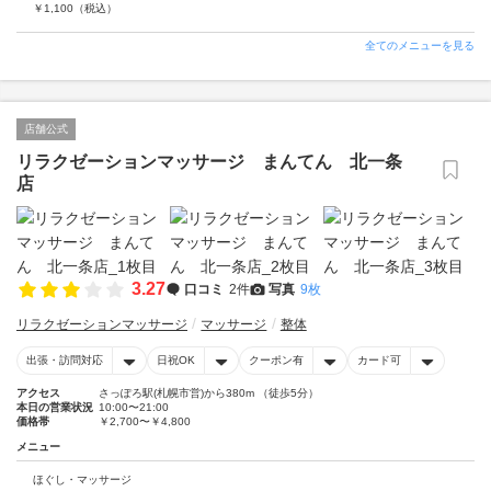
￥
1,100
（税込）
全てのメニューを見る
店舗公式
リラクゼーションマッサージ まんてん 北一条
店
3.27
口コミ
2件
写真
9枚
リラクゼーションマッサージ
マッサージ
整体
出張・訪問対応
日祝OK
クーポン有
カード可
アクセス
さっぽろ駅(札幌市営)から380m （徒歩5分）
本日の営業状況
10:00〜21:00
価格帯
￥2,700〜￥4,800
メニュー
ほぐし・マッサージ