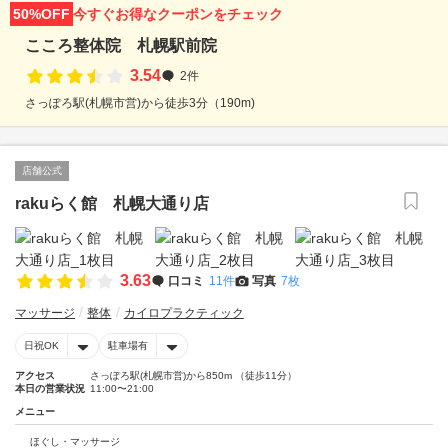
50%OFF
今すぐお得なクーポンをチェック
こころ整体院 札幌駅前院
3.54
2件
さっぽろ駅(札幌市営)から徒歩3分（190m)
店舗公式
rakuらく館 札幌大通り店
3.63
口コミ
11件
写真
7枚
マッサージ
整体
カイロプラクティック
日祝OK
駐車場有
アクセス
さっぽろ駅(札幌市営)から850m （徒歩11分）
本日の営業状況
11:00〜21:00
メニュー
ほぐし・マッサージ