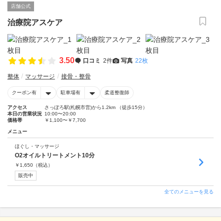
店舗公式
治療院アスケア
3.50
口コミ
2件
写真
22枚
整体
マッサージ
接骨・整骨
クーポン有
駐車場有
柔道整復師
アクセス
さっぽろ駅(札幌市営)から1.2km （徒歩15分）
本日の営業状況
10:00〜20:00
価格帯
￥1,100〜￥7,700
メニュー
ほぐし・マッサージ
O2オイルトリートメント10分
￥
1,650
（税込）
販売中
全てのメニューを見る