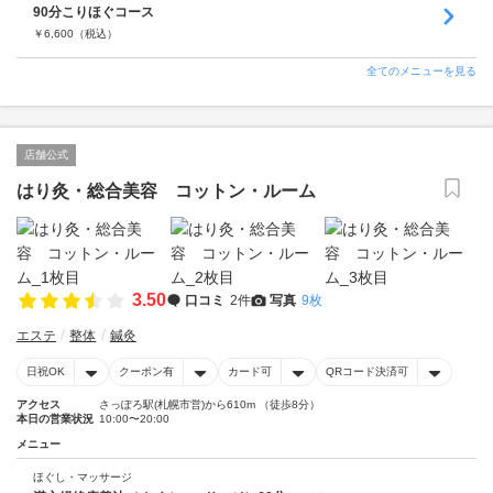
90分こりほぐコース
￥
6,600
（税込）
全てのメニューを見る
店舗公式
はり灸・総合美容 コットン・ルーム
3.50
口コミ
2件
写真
9枚
エステ
整体
鍼灸
日祝OK
クーポン有
カード可
QRコード決済可
アクセス
さっぽろ駅(札幌市営)から610m （徒歩8分）
本日の営業状況
10:00〜20:00
メニュー
ほぐし・マッサージ