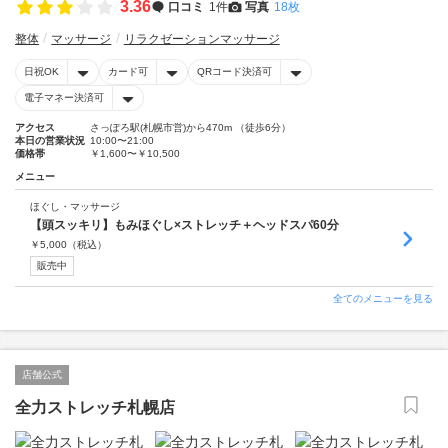
3.36
口コミ
1件
写真
18枚
整体
マッサージ
リラクゼーションマッサージ
日祝OK
カード可
QRコード決済可
電子マネー決済可
アクセス
さっぽろ駅(札幌市営)から470m （徒歩6分）
本日の営業状況
10:00〜21:00
価格帯
￥1,600〜￥10,500
メニュー
ほぐし・マッサージ
【頭スッキリ】もみほぐし×ストレッチ＋ヘッドスパ60分
￥
5,000
（税込）
販売中
全てのメニューを見る
店舗公式
全力ストレッチ札幌店