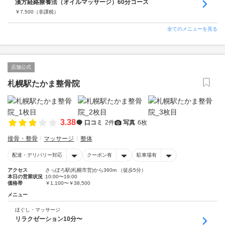
漢方経絡療養法（オイルマッサージ）60分コース
￥
7,500
（非課税）
全てのメニューを見る
店舗公式
札幌駅たかま整骨院
3.38
口コミ
2件
写真
6枚
接骨・整骨
マッサージ
整体
配達・デリバリー対応
クーポン有
駐車場有
アクセス
さっぽろ駅(札幌市営)から360m （徒歩5分）
本日の営業状況
10:00〜19:00
価格帯
￥1,100〜￥38,500
メニュー
ほぐし・マッサージ
リラクゼーション10分〜