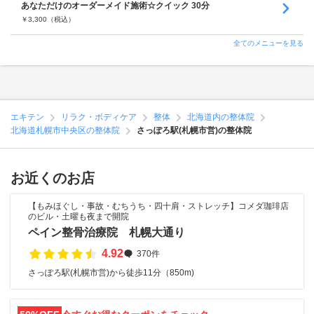
あなただけのオーダーメイド施術☆クイック 30分
￥
3,300
（税込）
全てのメニューを見る
エキテン
リラク・ボディケア
整体
北海道内の整体院
北海道札幌市中央区の整体院
さっぽろ駅(札幌市営)の整体院
お近くのお店
【もみほぐし・事故・むちうち・四十肩・ストレッチ】コメダ珈琲店
のビル・土曜も夜まで開院
ペイン整骨治療院 札幌大通り
4.92
370件
さっぽろ駅(札幌市営)から徒歩11分（850m)