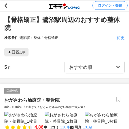
ログイン・登録
【骨格矯正】鷺沼駅周辺のおすすめ整体
院
変更
検索条件
鷺沼駅
整体
骨格矯正
日祝OK
5
件
店舗公式
おがさわら治療院・整骨院
3歳～100歳以上の方まで！ほとんど痛みのない施術で大人気！
4.86
口コミ
116件
写真
131枚