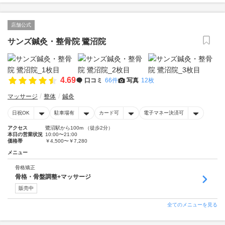
店舗公式
サンズ鍼灸・整骨院 鷺沼院
4.69
口コミ
66件
写真
12枚
マッサージ
整体
鍼灸
日祝OK
駐車場有
カード可
電子マネー決済可
アクセス
鷺沼駅から100m （徒歩2分）
本日の営業状況
10:00〜21:00
価格帯
￥4,500〜￥7,280
メニュー
骨格矯正
骨格・骨盤調整+マッサージ
販売中
全てのメニューを見る