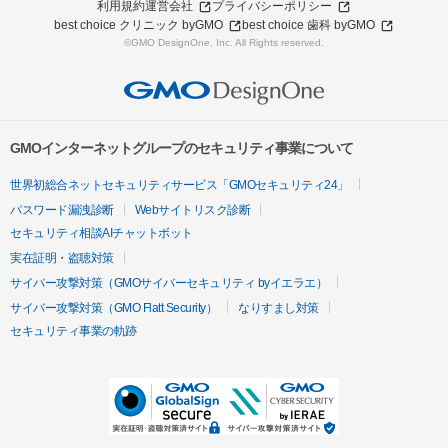
利用規約
運営会社
プライバシーポリシー
best choice クリニック byGMO
best choice 歯科 byGMO
©GMO DesignOne, Inc. All Rights reserved.
GMOインターネットグループのセキュリティ事業について
世界初総合ネットセキュリティサービス「GMOセキュリティ24」
パスワード漏洩診断
Webサイトリスク診断
セキュリティ相談AIチャットボット
実在証明・盗聴対策
サイバー攻撃対策（GMOサイバーセキュリティ byイエラエ）
サイバー攻撃対策（GMO Flatt Security）
なりすまし対策
セキュリティ事業の軌跡