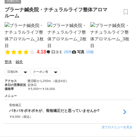
店舗公式
プラーナ鍼灸院・ナチュラルライフ整体アロマ
ルーム
4.18
口コミ
26件
写真
10枚
整体
鍼灸
日祝OK
クーポン有
アクセス
鷺沼駅から250m （徒歩4分）
本日の営業状況
定休日
価格帯
￥5,000〜￥16,000
メニュー
骨格矯正
バキバキボキボキが、骨格矯正だと思っていませんか?
￥
8,000
（税込）
全てのメニューを見る