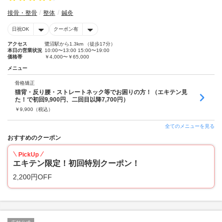
接骨・整骨
整体
鍼灸
日祝OK
クーポン有
アクセス
鷺沼駅から1.3km （徒歩17分）
本日の営業状況
10:00〜13:00 15:00〜19:00
価格帯
￥4,000〜￥65,000
メニュー
骨格矯正
猫背・反り腰・ストレートネック等でお困りの方！（エキテン見
た！で初回9,900円、二回目以降7,700円）
￥
9,900
（税込）
全てのメニューを見る
おすすめのクーポン
PickUp
エキテン限定！初回特別クーポン！
2,200円OFF