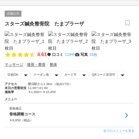
店舗公式
スターズ鍼灸整骨院 たまプラーザ
4.61
口コミ
119件
写真
19枚
マッサージ
接骨・整骨
整体
日祝OK
クーポン有
カード可
QRコード決済可
アクセス
鷺沼駅から1.3km （徒歩17分）
本日の営業状況
11:00〜21:00
価格帯
￥1,000〜￥10,450
メニュー
骨格矯正
骨格調整コース
￥
6,850
（税込）
全てのメニューを見る