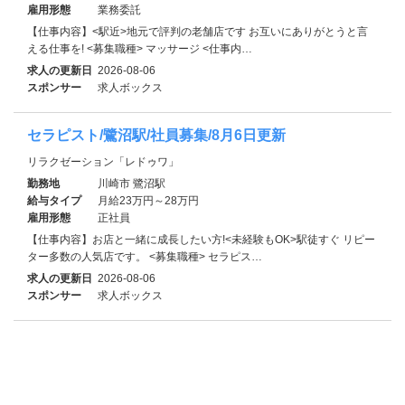
雇用形態
業務委託
【仕事内容】<駅近>地元で評判の老舗店です お互いにありがとうと言
える仕事を! <募集職種> マッサージ <仕事内…
求人の更新日
2026-08-06
スポンサー
求人ボックス
セラピスト/鷺沼駅/社員募集/8月6日更新
リラクゼーション「レドゥワ」
勤務地
川崎市 鷺沼駅
給与タイプ
月給23万円～28万円
雇用形態
正社員
【仕事内容】お店と一緒に成長したい方!<未経験もOK>駅徒すぐ リピー
ター多数の人気店です。 <募集職種> セラピス…
求人の更新日
2026-08-06
スポンサー
求人ボックス