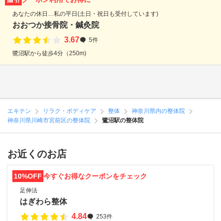
あなたの休日…私の平日(土日・祝日も受付しています)
おおつか接骨院・鍼灸院
3.67
5件
鷺沼駅から徒歩4分（250m)
エキテン
リラク・ボディケア
整体
神奈川県内の整体院
神奈川県川崎市宮前区の整体院
鷺沼駅の整体院
お近くのお店
10%OFF
今すぐお得なクーポンをチェック
足伸法
はぎわら整体
4.84
253件