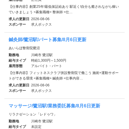
【仕事内容】創業25年!最低保証給あり 駅近く!自分も癒されながら稼い
でいきましょう <募集職種> 整体師 <仕…
求人の更新日
2026-08-06
スポンサー
求人ボックス
鍼灸師/鷺沼駅/パート募集/8月6日更新
あいらぼ整骨院鷺沼
勤務地
川崎市 鷺沼駅
給与タイプ
時給1,300円～1,500円
雇用形態
アルバイト・パート
【仕事内容】フィットネスクラブ併設整骨院で働こう 施術+運動サポー
トができる環境 <募集職種> 鍼灸師 <仕事内容…
求人の更新日
2026-08-06
スポンサー
求人ボックス
マッサージ/鷺沼駅/業務委託募集/8月6日更新
リラクゼーション「レドゥワ」
勤務地
川崎市 鷺沼駅
給与タイプ
未設定