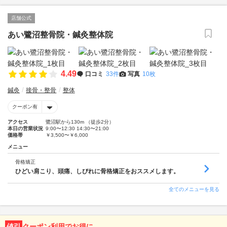
店舗公式
あい鷺沼整骨院・鍼灸整体院
4.49
口コミ
33件
写真
10枚
鍼灸
接骨・整骨
整体
クーポン有
アクセス
鷺沼駅から130m （徒歩2分）
本日の営業状況
9:00〜12:30 14:30〜21:00
価格帯
￥3,500〜￥6,000
メニュー
骨格矯正
ひどい肩こり、頭痛、しびれに骨格矯正をおススメします。
全てのメニューを見る
値引
クーポン利用でお得に