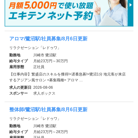
アロマ/鷺沼駅/社員募集/8月6日更新
リラクゼーション「レドゥワ」
勤務地
川崎市 鷺沼駅
給与タイプ
月給23万円～30万円
雇用形態
正社員
【仕事内容】繁盛店のスキルを獲得!<遅番急募!>鷺沼1分 地元客が来店
するアジアン風サロン <募集職種> アロマ …
求人の更新日
2026-08-06
スポンサー
求人ボックス
整体師/鷺沼駅/社員募集/8月6日更新
リラクゼーション「レドゥワ」
勤務地
川崎市 鷺沼駅
給与タイプ
月給23万円～28万円
雇用形態
正社員