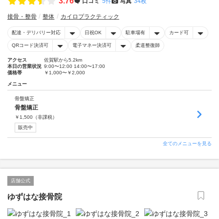
3.76
口コミ
5件
写真
34枚
接骨・整骨
整体
カイロプラクティック
配達・デリバリー対応
日祝OK
駐車場有
カード可
QRコード決済可
電子マネー決済可
柔道整復師
アクセス
佐賀駅から5.2km
本日の営業状況
9:00〜12:00 14:00〜17:00
価格帯
￥1,000〜￥2,000
メニュー
骨盤矯正
骨盤矯正
￥
1,500
（非課税）
販売中
全てのメニューを見る
店舗公式
ゆずはな接骨院