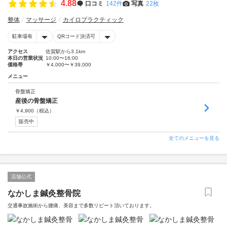
4.88
口コミ
142件
写真
22枚
整体
マッサージ
カイロプラクティック
駐車場有
QRコード決済可
アクセス
佐賀駅から3.1km
本日の営業状況
10:00〜16:00
価格帯
￥4,000〜￥39,000
メニュー
骨盤矯正
産後の骨盤矯正
￥
4,900
（税込）
販売中
全てのメニューを見る
店舗公式
なかしま鍼灸整骨院
交通事故施術から腰痛、美容まで多数リピート頂いております。