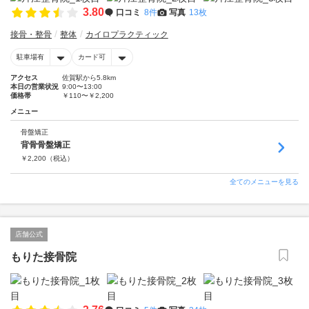
3.80
口コミ
8件
写真
13枚
接骨・整骨
整体
カイロプラクティック
駐車場有
カード可
アクセス
佐賀駅から5.8km
本日の営業状況
9:00〜13:00
価格帯
￥110〜￥2,200
メニュー
骨盤矯正
背骨骨盤矯正
￥
2,200
（税込）
全てのメニューを見る
店舗公式
もりた接骨院