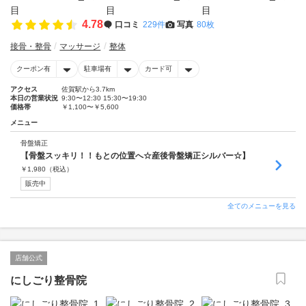
4.78
口コミ
229件
写真
80枚
接骨・整骨
マッサージ
整体
クーポン有
駐車場有
カード可
アクセス
佐賀駅から3.7km
本日の営業状況
9:30〜12:30 15:30〜19:30
価格帯
￥1,100〜￥5,600
メニュー
骨盤矯正
【骨盤スッキリ！！もとの位置へ☆産後骨盤矯正シルバー☆】
￥
1,980
（税込）
販売中
全てのメニューを見る
店舗公式
にしごり整骨院