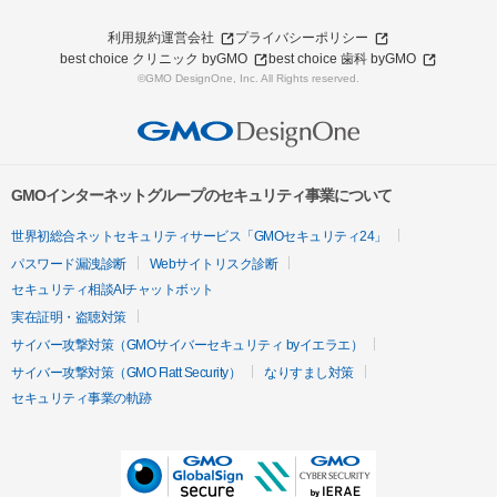
利用規約
運営会社
プライバシーポリシー
best choice クリニック byGMO
best choice 歯科 byGMO
©GMO DesignOne, Inc. All Rights reserved.
GMOインターネットグループのセキュリティ事業について
世界初総合ネットセキュリティサービス「GMOセキュリティ24」
パスワード漏洩診断
Webサイトリスク診断
セキュリティ相談AIチャットボット
実在証明・盗聴対策
サイバー攻撃対策（GMOサイバーセキュリティ byイエラエ）
サイバー攻撃対策（GMO Flatt Security）
なりすまし対策
セキュリティ事業の軌跡