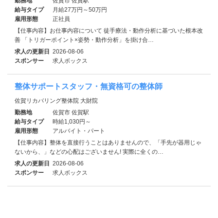
勤務地
佐賀市 佐賀駅
給与タイプ
月給27万円～50万円
雇用形態
正社員
【仕事内容】お仕事内容について 徒手療法・動作分析に基づいた根本改
善 「トリガーポイント×姿勢・動作分析」を掛け合…
求人の更新日
2026-08-06
スポンサー
求人ボックス
整体サポートスタッフ・無資格可の整体師
佐賀リカバリング整体院 大財院
勤務地
佐賀市 佐賀駅
給与タイプ
時給1,030円～
雇用形態
アルバイト・パート
【仕事内容】整体を直接行うことはありませんので、「手先が器用じゃ
ないから、」などの心配はございません! 実際に全くの…
求人の更新日
2026-08-06
スポンサー
求人ボックス