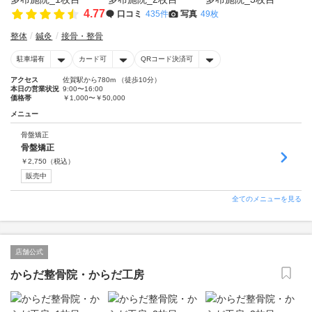
4.77
口コミ
435件
写真
49枚
整体
鍼灸
接骨・整骨
駐車場有
カード可
QRコード決済可
アクセス
佐賀駅から780m （徒歩10分）
本日の営業状況
9:00〜16:00
価格帯
￥1,000〜￥50,000
メニュー
骨盤矯正
骨盤矯正
￥
2,750
（税込）
販売中
全てのメニューを見る
店舗公式
からだ整骨院・からだ工房