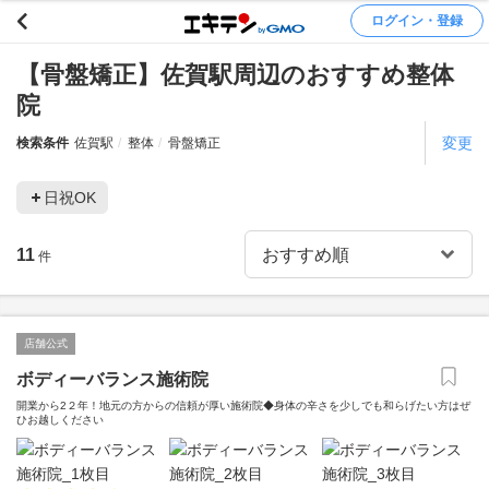
ログイン・登録
【骨盤矯正】佐賀駅周辺のおすすめ整体
院
変更
検索条件
佐賀駅
整体
骨盤矯正
日祝OK
11
件
店舗公式
ボディーバランス施術院
開業から2２年！地元の方からの信頼が厚い施術院◆身体の辛さを少しでも和らげたい方はぜ
ひお越しください