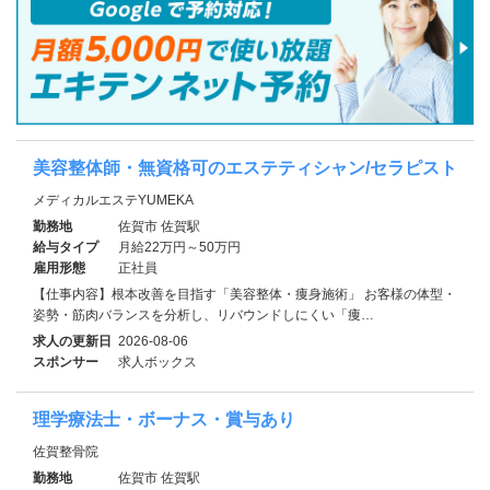
美容整体師・無資格可のエステティシャン/セラピスト
メディカルエステYUMEKA
勤務地
佐賀市 佐賀駅
給与タイプ
月給22万円～50万円
雇用形態
正社員
【仕事内容】根本改善を目指す「美容整体・痩身施術」 お客様の体型・
姿勢・筋肉バランスを分析し、リバウンドしにくい「痩…
求人の更新日
2026-08-06
スポンサー
求人ボックス
理学療法士・ボーナス・賞与あり
佐賀整骨院
勤務地
佐賀市 佐賀駅