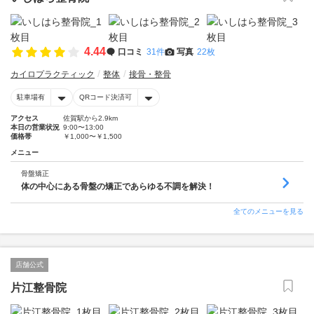
4.44
口コミ
31件
写真
22枚
カイロプラクティック
整体
接骨・整骨
駐車場有
QRコード決済可
アクセス
佐賀駅から2.9km
本日の営業状況
9:00〜13:00
価格帯
￥1,000〜￥1,500
メニュー
骨盤矯正
体の中心にある骨盤の矯正であらゆる不調を解決！
全てのメニューを見る
店舗公式
片江整骨院