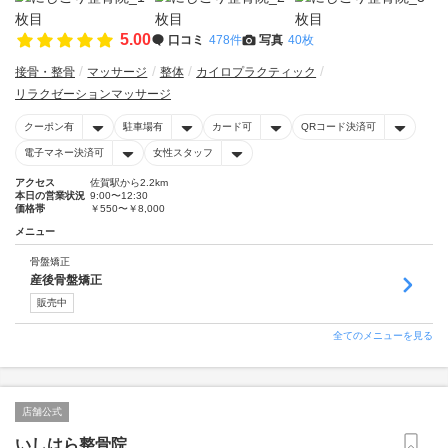
5.00
口コミ
478件
写真
40枚
接骨・整骨
マッサージ
整体
カイロプラクティック
リラクゼーションマッサージ
クーポン有
駐車場有
カード可
QRコード決済可
電子マネー決済可
女性スタッフ
アクセス
佐賀駅から2.2km
本日の営業状況
9:00〜12:30
価格帯
￥550〜￥8,000
メニュー
骨盤矯正
産後骨盤矯正
販売中
全てのメニューを見る
店舗公式
いしはら整骨院