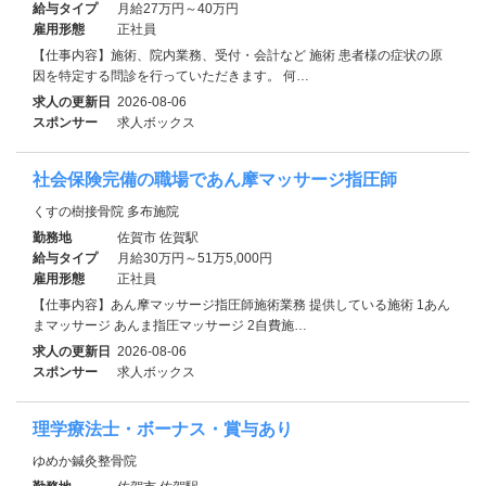
給与タイプ
月給27万円～40万円
雇用形態
正社員
【仕事内容】施術、院内業務、受付・会計など 施術 患者様の症状の原
因を特定する問診を行っていただきます。 何…
求人の更新日
2026-08-06
スポンサー
求人ボックス
社会保険完備の職場であん摩マッサージ指圧師
くすの樹接骨院 多布施院
勤務地
佐賀市 佐賀駅
給与タイプ
月給30万円～51万5,000円
雇用形態
正社員
【仕事内容】あん摩マッサージ指圧師施術業務 提供している施術 1あん
まマッサージ あんま指圧マッサージ 2自費施…
求人の更新日
2026-08-06
スポンサー
求人ボックス
理学療法士・ボーナス・賞与あり
ゆめか鍼灸整骨院