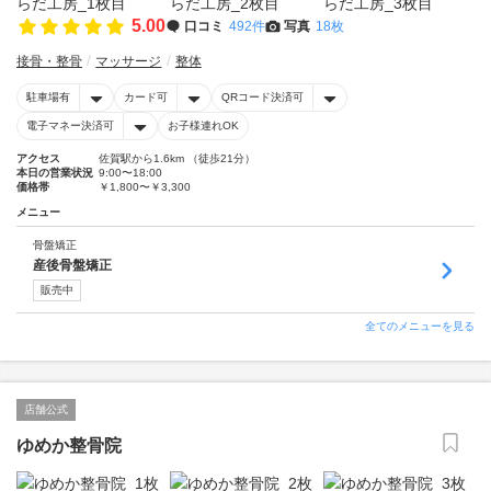
5.00
口コミ
492件
写真
18枚
接骨・整骨
マッサージ
整体
駐車場有
カード可
QRコード決済可
電子マネー決済可
お子様連れOK
アクセス
佐賀駅から1.6km （徒歩21分）
本日の営業状況
9:00〜18:00
価格帯
￥1,800〜￥3,300
メニュー
骨盤矯正
産後骨盤矯正
販売中
全てのメニューを見る
店舗公式
ゆめか整骨院