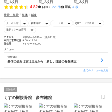
4.82
口コミ
223件
写真
39枚
接骨・整骨
整体
鍼灸
クーポン有
駐車場有
カード可
QRコード決済可
電子マネー決済可
アクセス
佐賀駅から830m （徒歩11分）
本日の営業状況
9:00〜13:00
価格帯
￥570〜￥5,000
メニュー
骨盤矯正
身体の歪みは実は足元から！新しい理論の骨盤矯正！
全てのメニューを見る
店舗公式
くすの樹接骨院 多布施院