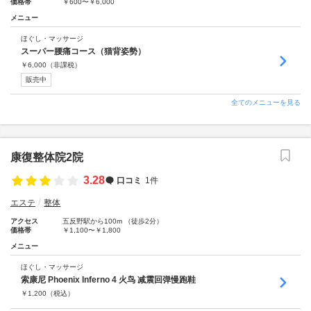
価格帯
￥600〜￥6,000
メニュー
ほぐし・マッサージ
スーパー腰痛コース（猫背姿勢）
￥
6,000
（非課税）
販売中
全てのメニューを見る
康復整体院2院
3.28
口コミ
1件
エステ
整体
アクセス
五反野駅から100m （徒歩2分）
価格帯
￥1,100〜￥1,800
メニュー
ほぐし・マッサージ
索康尼 Phoenix Inferno 4 火鸟 减震回弹慢跑鞋
￥
1,200
（税込）