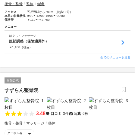
接骨・整骨
整体
鍼灸
アクセス
五反野駅から780m （徒歩10分）
本日の営業状況
9:00〜12:00 15:00〜20:00
価格帯
￥110〜￥2,750
メニュー
ほぐし・マッサージ
腹部調整（保険適用外）
￥
1,100
（税込）
全てのメニューを見る
店舗公式
すずらん整骨院
3.48
口コミ
3件
写真
6枚
接骨・整骨
マッサージ
整体
クーポン有