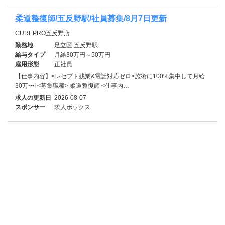
柔道整復師/五反野駅/社員募集/8月7日更新
CUREPRO五反野店
勤務地
足立区 五反野駅
給与タイプ
月給30万円～50万円
雇用形態
正社員
【仕事内容】<レセプト残業&電話対応ゼロ>施術に100%集中して月給
30万〜! <募集職種> 柔道整復師 <仕事内…
求人の更新日
2026-08-07
スポンサー
求人ボックス