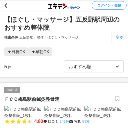
ログイン・登録
【ほぐし・マッサージ】五反野駅周辺の
おすすめ整体院
変更
検索条件
五反野駅
整体
ほぐし・マッサージ
日祝OK
早朝OK
5
件
店舗公式
ＦＣＣ梅島駅前鍼灸整骨院
4.80
口コミ
141件
写真
83枚