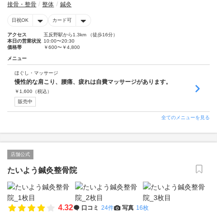
接骨・整骨
整体
鍼灸
日祝OK
カード可
アクセス
五反野駅から1.3km （徒歩16分）
本日の営業状況
10:00〜20:30
価格帯
￥600〜￥4,800
メニュー
ほぐし・マッサージ
慢性的な肩こり、腰痛、疲れは自費マッサージがあります。
￥
1,600
（税込）
販売中
全てのメニューを見る
店舗公式
たいよう鍼灸整骨院
4.32
口コミ
24件
写真
16枚