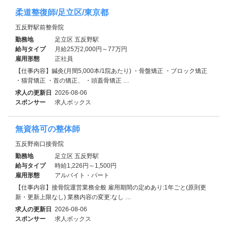
柔道整復師/足立区/東京都
五反野駅前整骨院
勤務地
足立区 五反野駅
給与タイプ
月給25万2,000円～77万円
雇用形態
正社員
【仕事内容】鍼灸(月間5,000本/1院あたり) ・骨盤矯正 ・ブロック矯正
・猫背矯正 ・首の矯正、 ・頭蓋骨矯正 …
求人の更新日
2026-08-06
スポンサー
求人ボックス
無資格可の整体師
五反野南口接骨院
勤務地
足立区 五反野駅
給与タイプ
時給1,226円～1,500円
雇用形態
アルバイト・パート
【仕事内容】接骨院運営業務全般 雇用期間の定めあり:1年ごと(原則更
新・更新上限なし) 業務内容の変更:なし …
求人の更新日
2026-08-06
スポンサー
求人ボックス