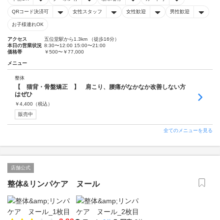
QRコード決済可
女性スタッフ
女性歓迎
男性歓迎
お子様連れOK
アクセス
五位堂駅から1.3km （徒歩16分）
本日の営業状況
8:30〜12:00 15:00〜21:00
価格帯
￥500〜￥77,000
メニュー
整体
【 猫背・骨盤矯正 】 肩こり、腰痛がなかなか改善しない方
はぜひ
￥
4,400
（税込）
販売中
全てのメニューを見る
店舗公式
整体&リンパケア ヌール