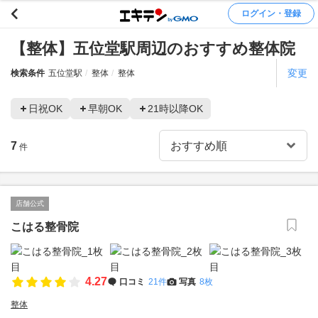
ログイン・登録
【整体】五位堂駅周辺のおすすめ整体院
変更
検索条件
五位堂駅
整体
整体
日祝OK
早朝OK
21時以降OK
7
件
店舗公式
こはる整骨院
4.27
口コミ
21件
写真
8枚
整体