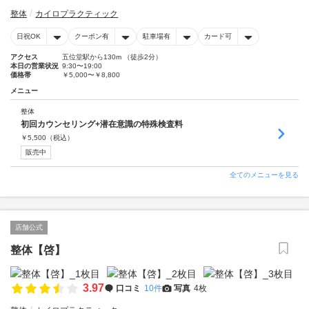
整体
カイロプラクティック
日祝OK
クーポン有
駐車場有
カード可
アクセス
五位堂駅から130m （徒歩2分）
本日の営業状況
9:30〜19:00
価格帯
￥5,000〜￥8,800
メニュー
整体
初回カウンセリング+潜在意識の特殊検査料
￥
5,500
（税込）
販売中
全てのメニューを見る
店舗公式
整体【啓】
3.97
口コミ
10件
写真
4枚