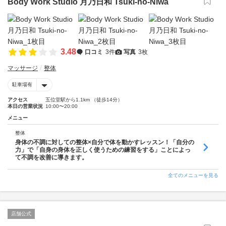
Body Work Studio 月乃日和 Tsuki-no-Niwa
3.48
口コミ
3件
写真
3枚
マッサージ
整体
駐車場有
アクセス
五位堂駅から1.1km （徒歩14分）
本日の営業状況
10:00〜20:00
メニュー
整体
身体の不調に対しての整体×自分で体を動かすレッスン！「自分の
力」で「自身の身体を正しく使うための練習をする」ことによっ
て不調を改善に導きます。
全てのメニューを見る
店舗公式