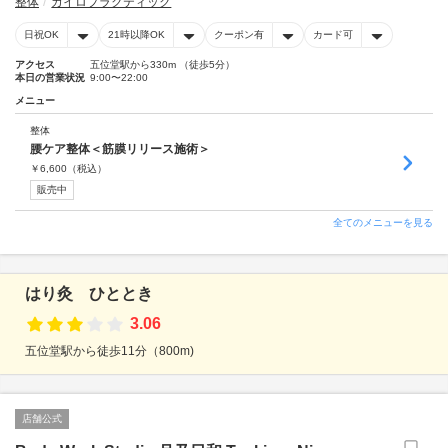
整体
カイロプラクティック
日祝OK
21時以降OK
クーポン有
カード可
アクセス
五位堂駅から330m （徒歩5分）
本日の営業状況
9:00〜22:00
メニュー
整体
腰ケア整体＜筋膜リリース施術＞
￥
6,600
（税込）
販売中
全てのメニューを見る
はり灸 ひととき
3.06
五位堂駅から徒歩11分（800m)
店舗公式