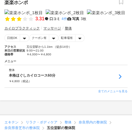
楽楽ホンポ
3.31
口コミ
4件
写真
3枚
カイロプラクティック
マッサージ
整体
日祝OK
クーポン有
駐車場有
アクセス
五位堂駅から1.1km （徒歩14分）
本日の営業状況
9:00〜21:00
価格帯
￥4,000〜￥4,800
メニュー
整体
本格ほぐしカイロコース60分
￥
4,800
（税込）
全てのメニューを見る
エキテン
リラク・ボディケア
整体
奈良県内の整体院
奈良県香芝市の整体院
五位堂駅の整体院