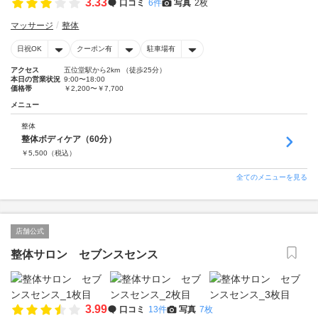
3.33
口コミ
6件
写真
2枚
マッサージ
整体
日祝OK
クーポン有
駐車場有
アクセス
五位堂駅から2km （徒歩25分）
本日の営業状況
9:00〜18:00
価格帯
￥2,200〜￥7,700
メニュー
整体
整体ボディケア（60分）
￥
5,500
（税込）
全てのメニューを見る
店舗公式
整体サロン セブンスセンス
3.99
口コミ
13件
写真
7枚