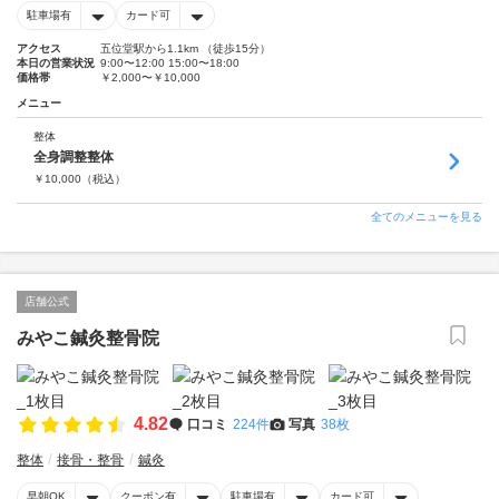
駐車場有
カード可
アクセス
五位堂駅から1.1km （徒歩15分）
本日の営業状況
9:00〜12:00 15:00〜18:00
価格帯
￥2,000〜￥10,000
メニュー
整体
全身調整整体
￥
10,000
（税込）
全てのメニューを見る
店舗公式
みやこ鍼灸整骨院
4.82
口コミ
224件
写真
38枚
整体
接骨・整骨
鍼灸
早朝OK
クーポン有
駐車場有
カード可