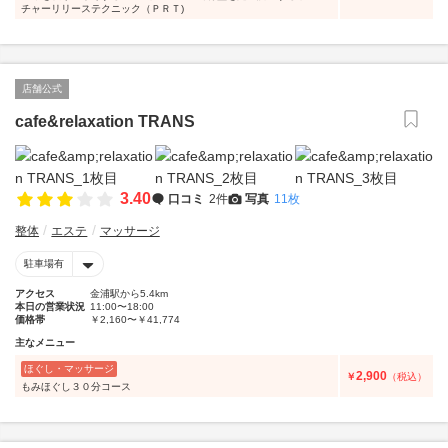
チャーリリーステクニック（ＰＲＴ)
店舗公式
cafe&relaxation TRANS
3.40
口コミ
2件
写真
11枚
整体
エステ
マッサージ
駐車場有
アクセス
金浦駅から5.4km
本日の営業状況
11:00〜18:00
価格帯
￥2,160〜￥41,774
主なメニュー
ほぐし・マッサージ
2,900
￥
（税込）
もみほぐし３０分コース