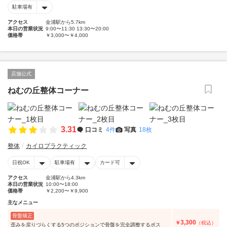
駐車場有
アクセス
金浦駅から5.7km
本日の営業状況
9:00〜11:30 13:30〜20:00
価格帯
￥3,000〜￥4,000
店舗公式
ねむの丘整体コーナー
3.31
口コミ
4件
写真
18枚
整体
カイロプラクティック
日祝OK
駐車場有
カード可
アクセス
金浦駅から4.3km
本日の営業状況
10:00〜18:00
価格帯
￥2,200〜￥9,900
主なメニュー
骨盤矯正
3,300
￥
（税込）
歪みを戻りづらくする5つのポジションで骨盤を完全調整するポス