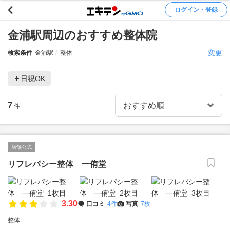
ログイン・登録
金浦駅周辺のおすすめ整体院
変更
検索条件
金浦駅
整体
日祝OK
7
件
店舗公式
リフレパシー整体 一侑堂
3.30
口コミ
4件
写真
7枚
整体