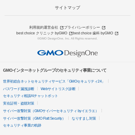
サイトマップ
利用規約
運営会社
プライバシーポリシー
best choice クリニック byGMO
best choice 歯科 byGMO
©GMO DesignOne, Inc. All Rights reserved.
GMOインターネットグループのセキュリティ事業について
世界初総合ネットセキュリティサービス「GMOセキュリティ24」
パスワード漏洩診断
Webサイトリスク診断
セキュリティ相談AIチャットボット
実在証明・盗聴対策
サイバー攻撃対策（GMOサイバーセキュリティ byイエラエ）
サイバー攻撃対策（GMO Flatt Security）
なりすまし対策
セキュリティ事業の軌跡