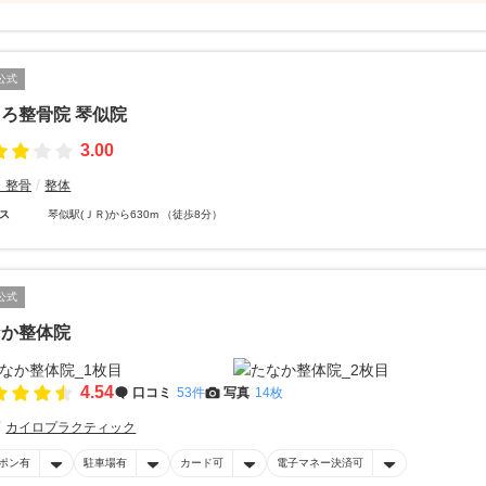
公式
ろ整骨院 琴似院
3.00
・整骨
整体
ス
琴似駅(ＪＲ)から630m （徒歩8分）
公式
なか整体院
4.54
口コミ
53件
写真
14枚
カイロプラクティック
ポン有
駐車場有
カード可
電子マネー決済可