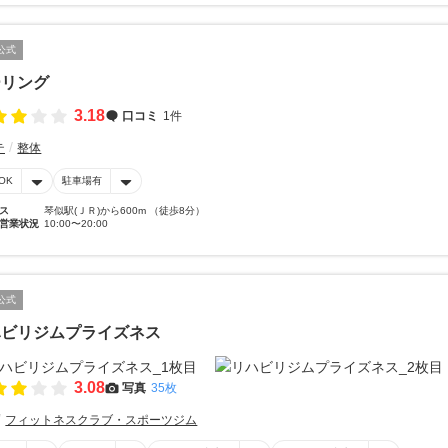
公式
ーリング
3.18
口コミ
1件
テ
整体
OK
駐車場有
ス
琴似駅(ＪＲ)から600m （徒歩8分）
営業状況
10:00〜20:00
公式
ハビリジムプライズネス
3.08
写真
35枚
フィットネスクラブ・スポーツジム