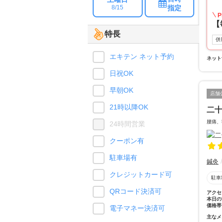
指定
8/15
P
【
特長
併
エキテン ネット予約
ネット
日祝OK
早朝OK
店舗
21時以降OK
二
腰痛、
24時間営業
クーポン有
駐車場有
鍼灸
クレジットカード可
駐車
QRコード決済可
アクセ
本日の
価格帯
電子マネー決済可
主なメ