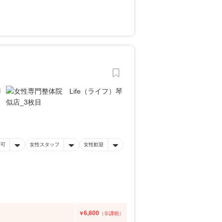
済可
女性スタッフ
女性歓迎
6,600
￥
（非課税）