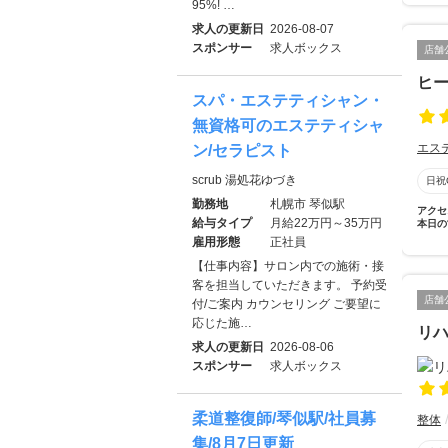
95%! …
求人の更新日
2026-08-07
スポンサー
求人ボックス
店舗
ヒ
スパ・エステティシャン・
無資格可のエステティシャ
エス
ン/セラピスト
scrub 湯処花ゆづき
日祝
勤務地
札幌市 琴似駅
アクセ
給与タイプ
月給22万円～35万円
本日の
雇用形態
正社員
【仕事内容】サロン内での施術・接
客を担当していただきます。 予約受
店舗
付/ご案内 カウンセリング ご要望に
応じた施…
リ
求人の更新日
2026-08-06
スポンサー
求人ボックス
柔道整復師/琴似駅/社員募
整体
集/8月7日更新