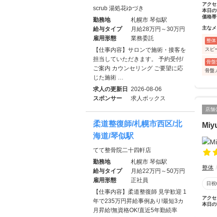
アクセ
scrub 湯処花ゆづき
本日の
価格帯
勤務地
札幌市 琴似駅
主なメ
給与タイプ
月給28万円～30万円
雇用形態
業務委託
整体
スピ
【仕事内容】サロンで施術・接客を
担当していただきます。 予約受付/
骨盤
ご案内 カウンセリング ご要望に応
骨盤
じた施術 …
求人の更新日
2026-08-06
スポンサー
求人ボックス
店舗
柔道整復師/札幌市西区/北
Mi
海道/琴似駅
てて整骨院二十四軒店
勤務地
札幌市 琴似駅
整体
給与タイプ
月給22万円～50万円
雇用形態
正社員
日祝
【仕事内容】柔道整復師 見学歓迎 1
アクセ
年で235万円昇給事例あり!最短3カ
本日の
月昇給!無資格OK!直近5年勤続率