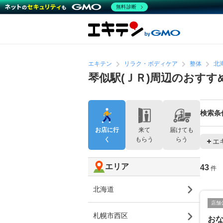
無料診断
エキテン
リラク・ボディケア
整体
北
琴似駅(ＪＲ)周辺のおすす
検索条
お店に行
来て
届けても
く
もらう
らう
エ
エリア
43
件
北海道
店舗
札幌市西区
おな