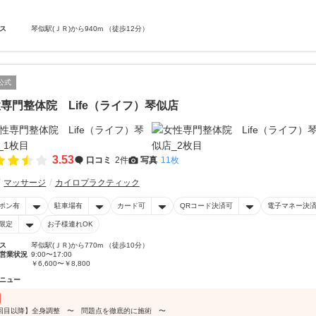
ス
琴似駅(ＪＲ)から940m （徒歩12分）
公式
専門整体院 Life（ライフ）琴似店
3.53
口コミ
2件
写真
11枚
マッサージ
カイロプラクティック
ポン有
駐車場有
カード可
QRコード決済可
電子マネー決
限定
お子様連れOK
ス
琴似駅(ＪＲ)から770m （徒歩10分）
営業状況
9:00〜17:00
￥6,600〜￥8,800
ニュー
回目以降】全身調整 〜 問題点を徹底的に施術 〜