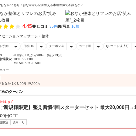
“おなか”にあり！おなかから全身整える本格整体で不調をケア
4.45
口コミ
35件
写真
16枚
クゼーションマッサージ
整体
ト予約
日祝OK
クーポン有
カード可
QRコード決済可
ス
琴似駅(ＪＲ)から980m （徒歩13分）
営業状況
10:00〜21:00
￥3,500〜￥20,500
ニュー
おなかほぐし60分 10,000円
すめのクーポン
ickUp
ご新規様限定】整え習慣4回スターターセット 最大20,000円→16
500円OFF
規限定
併用不可