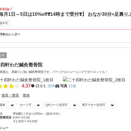
10
ickUp
毎月1日～5日は10%off❣️14時まで受付❣️】 おなか30分+足裏り
用不可
予約カレンダー
公式
十四軒わだ鍼灸整骨院
寝違え、肩凝りに強い鍼灸整骨院です。パーソナルトレーニングでダイエットも！
4.37
口コミ
20件
写真
21枚
接骨・整骨
整体
場有
カード可
QRコード決済可
電子マネー決済可
ス
琴似駅(ＪＲ)から950m （徒歩12分）
営業状況
9:00〜21:00
￥1,500〜￥6,000
ニュー