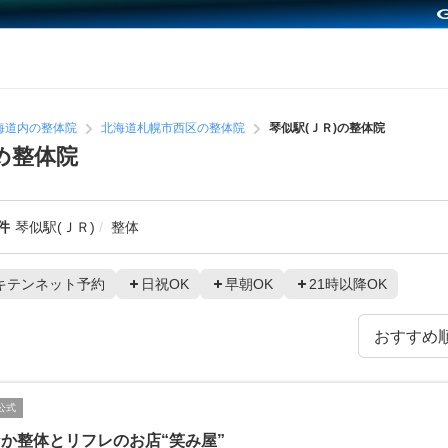
海道内の整体院
北海道札幌市西区の整体院
琴似駅(ＪＲ)の整体院
め整体院
件
琴似駅(ＪＲ)
整体
キテンネット予約
日祝OK
早朝OK
21時以降OK
公式
か整体とリフレのお店“笑み屋”