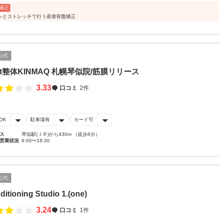
矯正
レとストレッチで行う産後骨盤矯正
公式
xt整体KINMAQ 札幌琴似院/筋膜リリース
3.33
口コミ
2件
OK
駐車場有
カード可
ス
琴似駅(ＪＲ)から430m （徒歩6分）
営業状況
9:00〜18:30
公式
itioning Studio 1.(one)
3.24
口コミ
1件