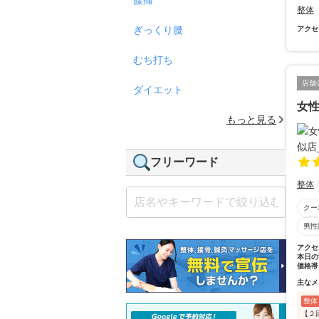
整体
ぎっくり腰
アクセ
むち打ち
店舗
ダイエット
女性
もっと見る
フリーワード
整体
クー
男性
アクセ
本日の
価格帯
主なメ
整体
【２