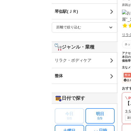
原因は
琴似駅(ＪＲ)
リラ
ネッ
ジャンル・業種
アクセ
本日の
リラク・ボディケア
価格帯
主なメ
整体
整体
❷基本
おす
日付で探す
P
【
3,
今日
明日
新
8/8
8/9
日時
土曜日