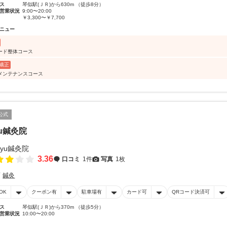
ス
琴似駅(ＪＲ)から630m （徒歩8分）
営業状況
9:00〜20:00
￥3,300〜￥7,700
ニュー
ード整体コース
矯正
メンテナンスコース
公式
yu鍼灸院
3.36
口コミ
1件
写真
1枚
鍼灸
OK
クーポン有
駐車場有
カード可
QRコード決済可
ス
琴似駅(ＪＲ)から370m （徒歩5分）
営業状況
10:00〜20:00