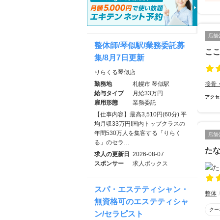
店舗
整体師/琴似駅/業務委託募
ここ
集/8月7日更新
りらくる琴似店
勤務地
札幌市 琴似駅
接骨
給与タイプ
月給33万円
アクセ
雇用形態
業務委託
【仕事内容】最高3,510円(60分) 平
均月収33万円!国内トップクラスの
年間530万人を集客する「りらく
店舗
る」のセラ…
た
求人の更新日
2026-08-07
スポンサー
求人ボックス
スパ・エステティシャン・
整体
無資格可のエステティシャ
クー
ン/セラピスト