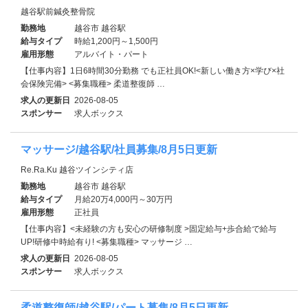
越谷駅前鍼灸整骨院
勤務地
越谷市 越谷駅
給与タイプ
時給1,200円～1,500円
雇用形態
アルバイト・パート
【仕事内容】1日6時間30分勤務 でも正社員OK!<新しい働き方×学び×社
会保険完備> <募集職種> 柔道整復師 …
求人の更新日
2026-08-05
スポンサー
求人ボックス
マッサージ/越谷駅/社員募集/8月5日更新
Re.Ra.Ku 越谷ツインシティ店
勤務地
越谷市 越谷駅
給与タイプ
月給20万4,000円～30万円
雇用形態
正社員
【仕事内容】<未経験の方も安心の研修制度 >固定給与+歩合給で給与
UP!研修中時給有り! <募集職種> マッサージ …
求人の更新日
2026-08-05
スポンサー
求人ボックス
柔道整復師/越谷駅/パート募集/8月5日更新