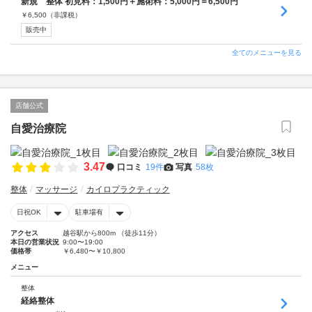
新規 整体 初見料：1,500円＋施術料：5,000円＝6,500円
￥
6,500
（非課税）
販売中
全てのメニューを見る
店舗公式
自愛治療院
3.47
口コミ
19件
写真
58枚
整体
マッサージ
カイロプラクティック
日祝OK
駐車場有
アクセス
越谷駅から800m （徒歩11分）
本日の営業状況
9:00〜19:00
価格帯
￥6,480〜￥10,800
メニュー
整体
経絡整体