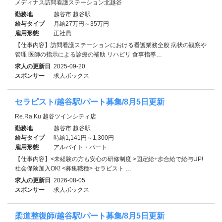
メディナス訪問看護ステーション北越谷
勤務地
越谷市 越谷駅
給与タイプ
月給27万円～35万円
雇用形態
正社員
【仕事内容】訪問看護ステーションにおける看護業務全般 病状の観察や
管理 医師の指示による診療の補助 リハビリ 食事指導…
求人の更新日
2025-09-20
スポンサー
求人ボックス
セラピスト/越谷駅/パート募集/8月5日更新
Re.Ra.Ku 越谷ツインシティ店
勤務地
越谷市 越谷駅
給与タイプ
時給1,141円～1,300円
雇用形態
アルバイト・パート
【仕事内容】<未経験の方も安心の研修制度 >固定給+歩合給で給与UP!
社会保険加入OK! <募集職種> セラピスト …
求人の更新日
2026-08-05
スポンサー
求人ボックス
柔道整復師/越谷駅/パート募集/8月5日更新