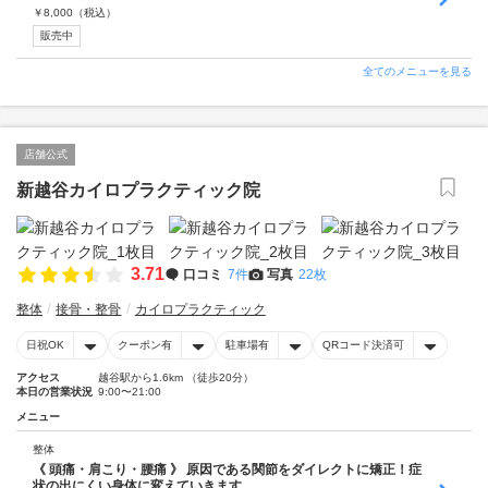
￥
8,000
（税込）
販売中
全てのメニューを見る
店舗公式
新越谷カイロプラクティック院
3.71
口コミ
7件
写真
22枚
整体
接骨・整骨
カイロプラクティック
日祝OK
クーポン有
駐車場有
QRコード決済可
アクセス
越谷駅から1.6km （徒歩20分）
本日の営業状況
9:00〜21:00
メニュー
整体
《 頭痛・肩こり・腰痛 》 原因である関節をダイレクトに矯正！症
状の出にくい身体に変えていきます