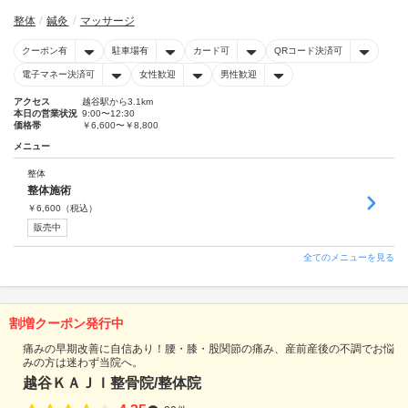
整体
鍼灸
マッサージ
クーポン有
駐車場有
カード可
QRコード決済可
電子マネー決済可
女性歓迎
男性歓迎
アクセス
越谷駅から3.1km
本日の営業状況
9:00〜12:30
価格帯
￥6,600〜￥8,800
メニュー
整体
整体施術
￥
6,600
（税込）
販売中
全てのメニューを見る
割増クーポン発行中
痛みの早期改善に自信あり！腰・膝・股関節の痛み、産前産後の不調でお悩
みの方は迷わず当院へ。
越谷ＫＡＪＩ整骨院/整体院