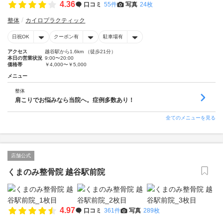
4.36
口コミ
55件
写真
24枚
整体
カイロプラクティック
日祝OK
クーポン有
駐車場有
アクセス
越谷駅から1.6km （徒歩21分）
本日の営業状況
9:00〜20:00
価格帯
￥4,000〜￥5,000
メニュー
整体
肩こりでお悩みなら当院へ。症例多数あり！
全てのメニューを見る
店舗公式
くまのみ整骨院 越谷駅前院
4.97
口コミ
361件
写真
289枚