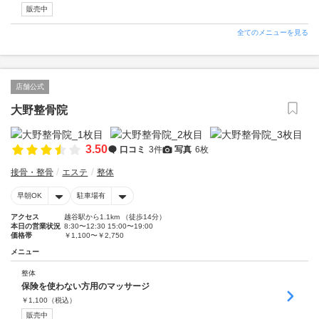
販売中
全てのメニューを見る
店舗公式
大野整骨院
3.50
口コミ
3件
写真
6枚
接骨・整骨
エステ
整体
早朝OK
駐車場有
アクセス
越谷駅から1.1km （徒歩14分）
本日の営業状況
8:30〜12:30 15:00〜19:00
価格帯
￥1,100〜￥2,750
メニュー
整体
保険を使わない方用のマッサージ
￥
1,100
（税込）
販売中