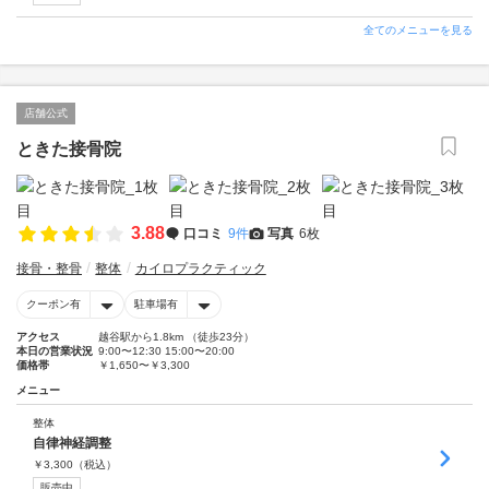
全てのメニューを見る
店舗公式
ときた接骨院
3.88
口コミ
9件
写真
6枚
接骨・整骨
整体
カイロプラクティック
クーポン有
駐車場有
アクセス
越谷駅から1.8km （徒歩23分）
本日の営業状況
9:00〜12:30 15:00〜20:00
価格帯
￥1,650〜￥3,300
メニュー
整体
自律神経調整
￥
3,300
（税込）
販売中