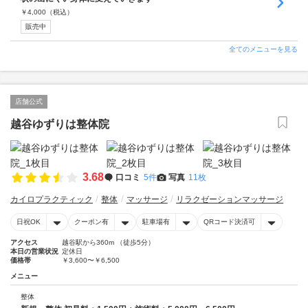
￥
4,000
（税込）
販売中
全てのメニューを見る
店舗公式
越谷ゆずりは整体院
3.68
口コミ
5件
写真
11枚
カイロプラクティック
整体
マッサージ
リラクゼーションマッサージ
日祝OK
クーポン有
駐車場有
QRコード決済可
アクセス
越谷駅から360m （徒歩5分）
本日の営業状況
定休日
価格帯
￥3,600〜￥6,500
メニュー
整体