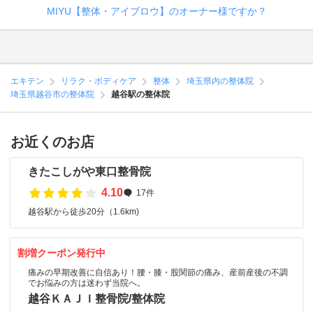
MIYU【整体・アイブロウ】のオーナー様ですか？
エキテン
リラク・ボディケア
整体
埼玉県内の整体院
埼玉県越谷市の整体院
越谷駅の整体院
お近くのお店
きたこしがや東口整骨院
4.10
17件
越谷駅から徒歩20分（1.6km)
割増クーポン発行中
痛みの早期改善に自信あり！腰・膝・股関節の痛み、産前産後の不調
でお悩みの方は迷わず当院へ。
越谷ＫＡＪＩ整骨院/整体院