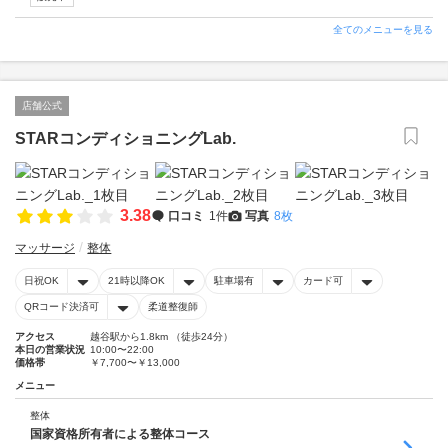
全てのメニューを見る
店舗公式
STARコンディショニングLab.
3.38
口コミ
1件
写真
8枚
マッサージ
整体
日祝OK
21時以降OK
駐車場有
カード可
QRコード決済可
柔道整復師
アクセス
越谷駅から1.8km （徒歩24分）
本日の営業状況
10:00〜22:00
価格帯
￥7,700〜￥13,000
メニュー
整体
国家資格所有者による整体コース