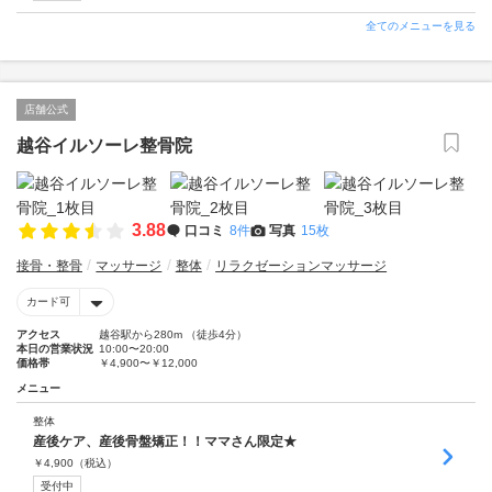
全てのメニューを見る
店舗公式
越谷イルソーレ整骨院
3.88
口コミ
8件
写真
15枚
接骨・整骨
マッサージ
整体
リラクゼーションマッサージ
カード可
アクセス
越谷駅から280m （徒歩4分）
本日の営業状況
10:00〜20:00
価格帯
￥4,900〜￥12,000
メニュー
整体
産後ケア、産後骨盤矯正！！ママさん限定★
￥
4,900
（税込）
受付中