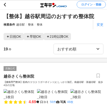
ログイン・登録
【整体】越谷駅周辺のおすすめ整体院
変更
検索条件
越谷駅
整体
整体
日祝OK
早朝OK
21時以降OK
19
件
店舗公式
越谷さくら整体院
【腰痛専門整体】筋肉のコリ(トリガーポイント)にしっかり強圧。南越谷駅・新越谷駅 徒歩
4分の立地
4.69
口コミ
56件
写真
48枚