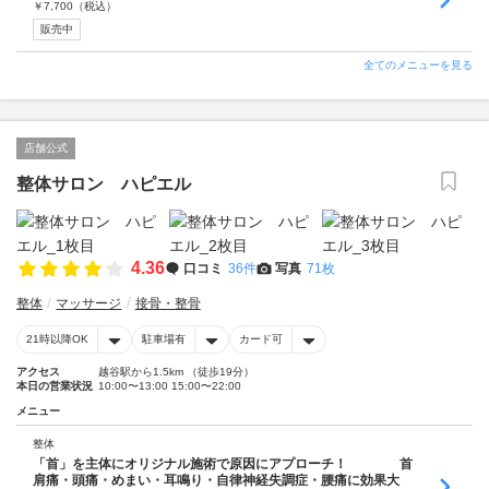
￥
7,700
（税込）
販売中
全てのメニューを見る
店舗公式
整体サロン ハピエル
4.36
口コミ
36件
写真
71枚
整体
マッサージ
接骨・整骨
21時以降OK
駐車場有
カード可
アクセス
越谷駅から1.5km （徒歩19分）
本日の営業状況
10:00〜13:00 15:00〜22:00
メニュー
整体
「首」を主体にオリジナル施術で原因にアプローチ！ 首
肩痛・頭痛・めまい・耳鳴り・自律神経失調症・腰痛に効果大