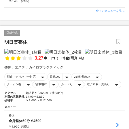
￥
6,480
（税込）
全てのメニューを見る
店舗公式
明日楽整体
3.27
口コミ
1件
写真
4枚
整体
エステ
カイロプラクティック
配達・デリバリー対応
日祝OK
21時以降OK
クーポン有
駐車場有
カード可
電子マネー決済可
アクセス
越谷駅から620m （徒歩8分）
本日の営業状況
14:00〜22:30
価格帯
￥3,000〜￥12,000
メニュー
整体
全身整体60分￥4500
￥
4,950
（税込）