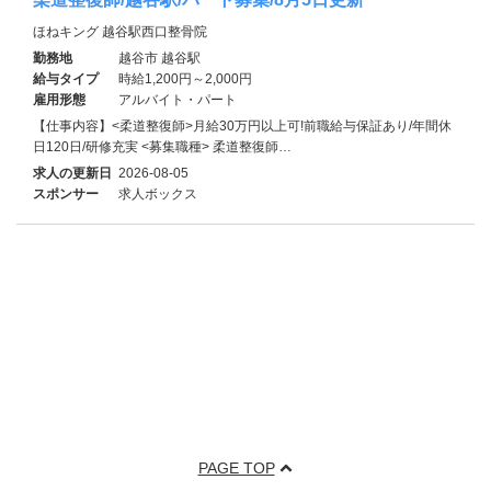
ほねキング 越谷駅西口整骨院
勤務地
越谷市 越谷駅
給与タイプ
時給1,200円～2,000円
雇用形態
アルバイト・パート
【仕事内容】<柔道整復師>月給30万円以上可!前職給与保証あり/年間休
日120日/研修充実 <募集職種> 柔道整復師…
求人の更新日
2026-08-05
スポンサー
求人ボックス
PAGE TOP