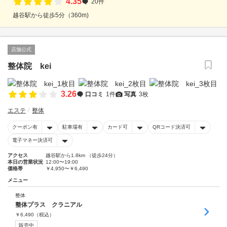
4.35
20件
越谷駅から徒歩5分（360m)
店舗公式
整体院 kei
3.26
口コミ
1件
写真
3枚
エステ
整体
クーポン有
駐車場有
カード可
QRコード決済可
電子マネー決済可
アクセス
越谷駅から1.8km （徒歩24分）
本日の営業状況
12:00〜19:00
価格帯
￥4,950〜￥6,490
メニュー
整体
整体プラス クラニアル
￥
6,490
（税込）
販売中