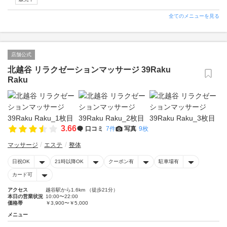
全てのメニューを見る
店舗公式
北越谷 リラクゼーションマッサージ 39Raku
Raku
3.66
口コミ
7件
写真
9枚
マッサージ
エステ
整体
日祝OK
21時以降OK
クーポン有
駐車場有
カード可
アクセス
越谷駅から1.6km （徒歩21分）
本日の営業状況
10:00〜22:00
価格帯
￥3,900〜￥5,000
メニュー