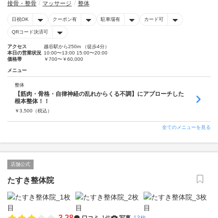
接骨・整骨
マッサージ
整体
日祝OK
クーポン有
駐車場有
カード可
QRコード決済可
アクセス
越谷駅から250m （徒歩4分）
本日の営業状況
10:00〜13:00 15:00〜20:00
価格帯
￥700〜￥60,000
メニュー
整体
【筋肉・骨格・自律神経の乱れからくる不調】にアプローチした
根本整体！！
￥
3,500
（税込）
全てのメニューを見る
店舗公式
たすき整体院
3.28
口コミ
1件
写真
13枚