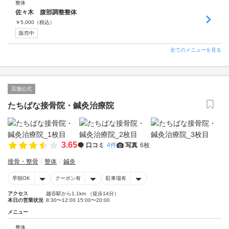
整体
佐々木 腹部調整整体
￥
5,000
（税込）
販売中
全てのメニューを見る
店舗公式
たちばな接骨院・鍼灸治療院
3.65
口コミ
4件
写真
6枚
接骨・整骨
整体
鍼灸
早朝OK
クーポン有
駐車場有
アクセス
越谷駅から1.1km （徒歩14分）
本日の営業状況
8:30〜12:00 15:00〜20:00
メニュー
整体