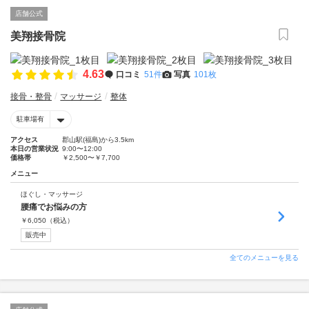
店舗公式
美翔接骨院
4.63
口コミ
51件
写真
101枚
接骨・整骨
マッサージ
整体
駐車場有
アクセス
郡山駅(福島)から3.5km
本日の営業状況
9:00〜12:00
価格帯
￥2,500〜￥7,700
メニュー
ほぐし・マッサージ
腰痛でお悩みの方
￥
6,050
（税込）
販売中
全てのメニューを見る