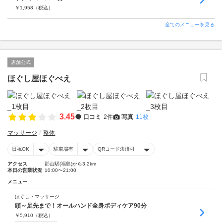
￥
1,958
（税込）
全てのメニューを見る
店舗公式
ほぐし屋ほぐべえ
3.45
口コミ
2件
写真
11枚
マッサージ
整体
日祝OK
駐車場有
QRコード決済可
アクセス
郡山駅(福島)から3.2km
本日の営業状況
10:00〜21:00
メニュー
ほぐし・マッサージ
頭～足先まで！オールハンド全身ボディケア90分
￥
5,910
（税込）