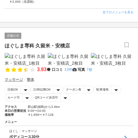
￥
2,000
（非課税）
全てのメニューを見る
店舗公式
ほぐしま専科 久留米・安積店
3.93
口コミ
13件
写真
7枚
マッサージ
整体
日祝OK
21時以降OK
クーポン有
駐車場有
カード可
QRコード決済可
アクセス
郡山駅(福島)から3.4km
本日の営業状況
9:00〜24:00
価格帯
￥1,958〜￥7,128
メニュー
ほぐし・マッサージ
ボディコース30分