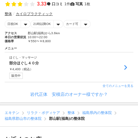
3.33
口コミ
1件
写真
1枚
整体
カイロプラクティック
日祝OK
21時以降OK
カード可
アクセス
郡山駅(福島)から3.6km
本日の営業状況
10:00〜22:00
価格帯
￥550〜￥8,800
メニュー
ほぐし・マッサージ
部分ほぐし４０分
￥
4,400
（税込）
販売中
全てのメニューを見る
岩代正体 安積店のオーナー様ですか？
エキテン
リラク・ボディケア
整体
福島県内の整体院
福島県郡山市の整体院
郡山駅(福島)の整体院