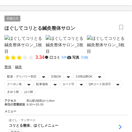
店舗公式
ほぐしてコリとる鍼灸整体サロン
3.34
口コミ
6件
写真
33枚
整体
鍼灸
配達・デリバリー対応
日祝OK
21時以降OK
クーポン有
駐車場有
カード可
QRコード決済可
きゆう師
はり師
アクセス
郡山駅(福島)から4km
本日の営業状況
9:30〜20:30
メニュー
ほぐし・マッサージ
コリとる整体、ほぐしメニュー