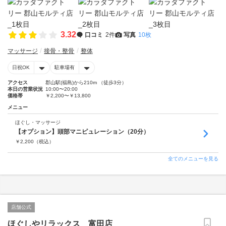
3.32
口コミ
2件
写真
10枚
マッサージ
接骨・整骨
整体
日祝OK
駐車場有
アクセス
郡山駅(福島)から210m （徒歩3分）
本日の営業状況
10:00〜20:00
価格帯
￥2,200〜￥13,800
メニュー
ほぐし・マッサージ
【オプション】頭部マニピュレーション（20分）
￥
2,200
（税込）
全てのメニューを見る
店舗公式
ほぐしやリラックス 富田店