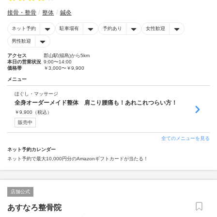
接骨・整骨
整体
鍼灸
ネット予約
駐車場有
予約あり
女性歓迎
男性歓迎
アクセス
郡山駅(福島)から5km
本日の営業状況
9:00〜14:00
価格帯
￥3,000〜￥9,900
メニュー
ほぐし・マッサージ
全身オーダーメイド整体 肩こり腰痛も！あれこれつらい方！
￥
9,900
（税込）
販売中
全てのメニューを見る
ネット予約カレンダー
ネット予約で最大10,000円分のAmazonギフトカードが当たる！
店舗公式
あすなろ整骨院