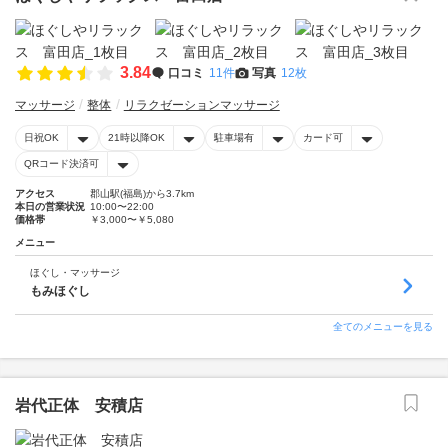
3.84
口コミ
11件
写真
12枚
マッサージ
整体
リラクゼーションマッサージ
日祝OK
21時以降OK
駐車場有
カード可
QRコード決済可
アクセス
郡山駅(福島)から3.7km
本日の営業状況
10:00〜22:00
価格帯
￥3,000〜￥5,080
メニュー
ほぐし・マッサージ
もみほぐし
全てのメニューを見る
岩代正体 安積店