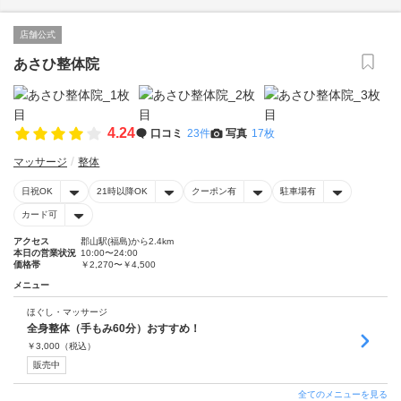
店舗公式
あさひ整体院
4.24
口コミ
23件
写真
17枚
マッサージ
整体
日祝OK
21時以降OK
クーポン有
駐車場有
カード可
アクセス
郡山駅(福島)から2.4km
本日の営業状況
10:00〜24:00
価格帯
￥2,270〜￥4,500
メニュー
ほぐし・マッサージ
全身整体（手もみ60分）おすすめ！
￥
3,000
（税込）
販売中
全てのメニューを見る