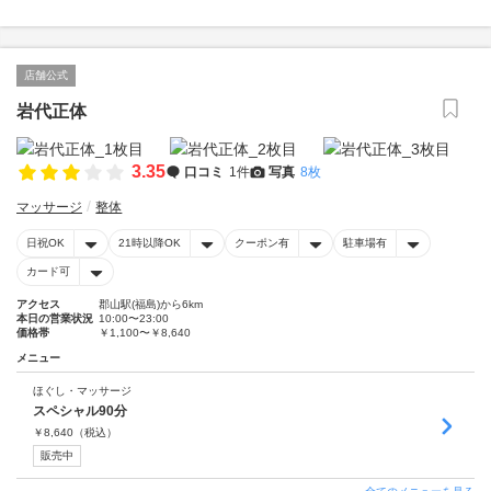
店舗公式
岩代正体
3.35
口コミ
1件
写真
8枚
マッサージ
整体
日祝OK
21時以降OK
クーポン有
駐車場有
カード可
アクセス
郡山駅(福島)から6km
本日の営業状況
10:00〜23:00
価格帯
￥1,100〜￥8,640
メニュー
ほぐし・マッサージ
スペシャル90分
￥
8,640
（税込）
販売中