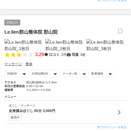
全てのメニューを見る
店舗公式
Le.lien郡山整体院 郡山院
3.29
口コミ
2件
写真
3枚
マッサージ
整体
日祝OK
21時以降OK
クーポン有
駐車場有
アクセス
郡山駅(福島)から3.4km
本日の営業状況
9:00〜22:00
価格帯
￥2,000〜￥3,500
メニュー
ほぐし・マッサージ
全身揉みほぐし 60分 3,500円
販売中
全てのメニューを見る