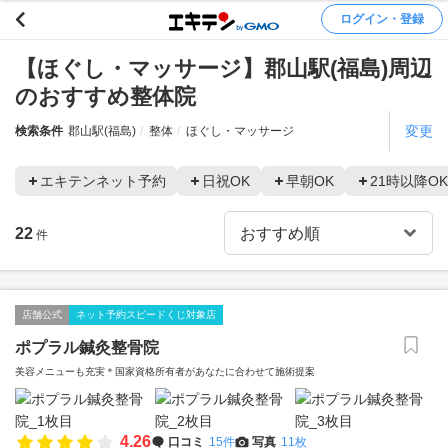
ログイン・登録
【ほぐし・マッサージ】郡山駅(福島)周辺
のおすすめ整体院
変更
検索条件
郡山駅(福島)
整体
ほぐし・マッサージ
エキテンネット予約
日祝OK
早朝OK
21時以降OK
22
件
店舗公式
ネット予約スピードくじ対象店
ポプラル鍼灸整骨院
美容メニューも充実＊国家資格所有者があなたに合わせて施術提案
4.26
口コミ
15件
写真
11枚