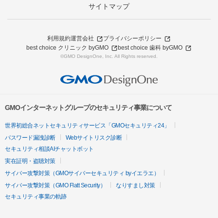
サイトマップ
利用規約
運営会社
プライバシーポリシー
best choice クリニック byGMO
best choice 歯科 byGMO
©GMO DesignOne, Inc. All Rights reserved.
GMOインターネットグループのセキュリティ事業について
世界初総合ネットセキュリティサービス「GMOセキュリティ24」
パスワード漏洩診断
Webサイトリスク診断
セキュリティ相談AIチャットボット
実在証明・盗聴対策
サイバー攻撃対策（GMOサイバーセキュリティ byイエラエ）
サイバー攻撃対策（GMO Flatt Security）
なりすまし対策
セキュリティ事業の軌跡