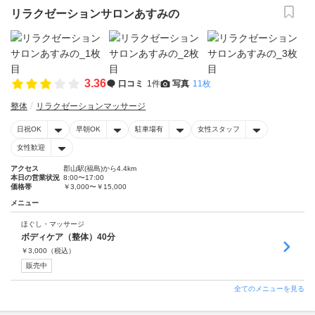
リラクゼーションサロンあすみの
3.36
口コミ
1件
写真
11枚
整体
リラクゼーションマッサージ
日祝OK
早朝OK
駐車場有
女性スタッフ
女性歓迎
アクセス
郡山駅(福島)から4.4km
本日の営業状況
8:00〜17:00
価格帯
￥3,000〜￥15,000
メニュー
ほぐし・マッサージ
ボディケア（整体）40分
￥
3,000
（税込）
販売中
全てのメニューを見る