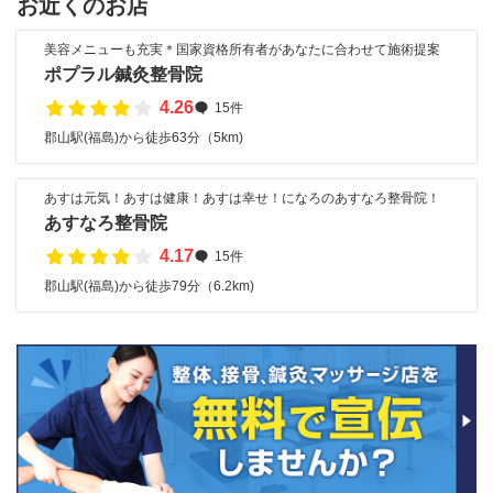
お近くのお店
美容メニューも充実＊国家資格所有者があなたに合わせて施術提案
ポプラル鍼灸整骨院
4.26
15件
郡山駅(福島)から徒歩63分（5km)
あすは元気！あすは健康！あすは幸せ！になろのあすなろ整骨院！
あすなろ整骨院
4.17
15件
郡山駅(福島)から徒歩79分（6.2km)