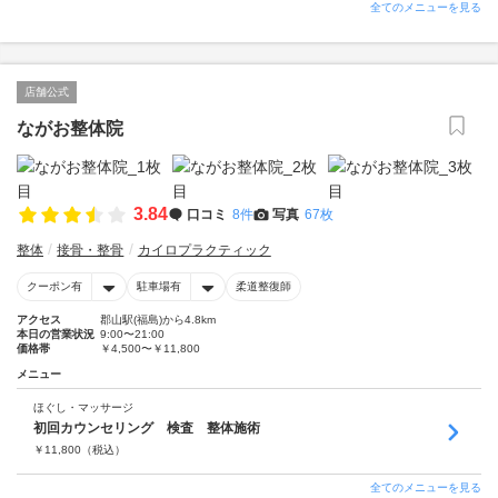
全てのメニューを見る
店舗公式
ながお整体院
3.84
口コミ
8件
写真
67枚
整体
接骨・整骨
カイロプラクティック
クーポン有
駐車場有
柔道整復師
アクセス
郡山駅(福島)から4.8km
本日の営業状況
9:00〜21:00
価格帯
￥4,500〜￥11,800
メニュー
ほぐし・マッサージ
初回カウンセリング 検査 整体施術
￥
11,800
（税込）
全てのメニューを見る