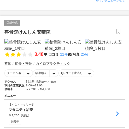
全てのメニューを見る
店舗公式
整骨院けんしん安積院
3.48
口コミ
22件
写真
25枚
整体
接骨・整骨
カイロプラクティック
クーポン有
駐車場有
QRコード決済可
アクセス
郡山駅(福島)から4.8km
本日の営業状況
9:00〜13:00
価格帯
￥2,200〜￥4,400
メニュー
ほぐし・マッサージ
マタニティ治療
￥
2,200
（税込）
販売中