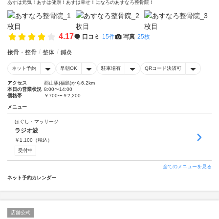
あすは元気！あすは健康！あすは幸せ！になろのあすなろ整骨院！
4.17
口コミ
15件
写真
25枚
接骨・整骨
整体
鍼灸
ネット予約
早朝OK
駐車場有
QRコード決済可
アクセス
郡山駅(福島)から6.2km
本日の営業状況
8:00〜14:00
価格帯
￥700〜￥2,200
メニュー
ほぐし・マッサージ
ラジオ波
￥
1,100
（税込）
受付中
全てのメニューを見る
ネット予約カレンダー
店舗公式