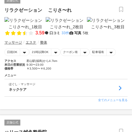
店舗公式
リラクゼーション こりさ〜れ
3.59
口コミ
33件
写真
5枚
マッサージ
エステ
整体
日祝OK
21時以降OK
クーポン有
駐車場有
アクセス
郡山駅(福島)から4.7km
本日の営業状況
9:30〜23:00
価格帯
￥3,500〜￥6,200
メニュー
ほぐし・マッサージ
ネックケア
全てのメニューを見る
店舗公式