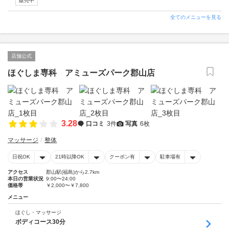
販売中
全てのメニューを見る
店舗公式
ほぐしま専科 アミューズパーク郡山店
3.28
口コミ
3件
写真
6枚
マッサージ
整体
日祝OK
21時以降OK
クーポン有
駐車場有
アクセス
郡山駅(福島)から2.7km
本日の営業状況
9:00〜24:00
価格帯
￥2,000〜￥7,800
メニュー
ほぐし・マッサージ
ボディコース30分