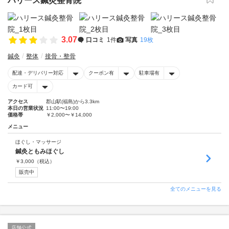
ハリース鍼灸整骨院
3.07
口コミ
1件
写真
19枚
鍼灸
整体
接骨・整骨
配達・デリバリー対応
クーポン有
駐車場有
カード可
アクセス
郡山駅(福島)から3.3km
本日の営業状況
11:00〜19:00
価格帯
￥2,000〜￥14,000
メニュー
ほぐし・マッサージ
鍼灸ともみほぐし
￥
3,000
（税込）
販売中
全てのメニューを見る
店舗公式