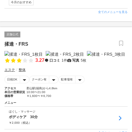
今月のおすすめ
全てのメニューを見る
店舗公式
揉達・FRS
3.27
口コミ
1件
写真
5枚
エステ
整体
日祝OK
クーポン有
駐車場有
アクセス
郡山駅(福島)から4.8km
本日の営業状況
10:00〜21:00
価格帯
￥1,600〜￥6,700
メニュー
ほぐし・マッサージ
ボディケア 30分
￥
2,000
（税込）