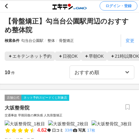
ログイン・登録
【骨盤矯正】勾当台公園駅周辺のおすす
め整体院
変更
検索条件
勾当台公園駅
整体
骨盤矯正
エキテンネット予約
日祝OK
早朝OK
21時以降OK
10
件
店舗公式
ネット予約スピードくじ対象店
大坂整骨院
交通事故 早期回復の爽快感 人気骨盤矯正
4.62
口コミ
33件
写真
17枚