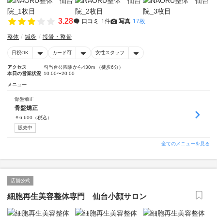
3.28
口コミ
1件
写真
17枚
整体
鍼灸
接骨・整骨
日祝OK
カード可
女性スタッフ
アクセス
勾当台公園駅から430m （徒歩6分）
本日の営業状況
10:00〜20:00
メニュー
骨盤矯正
骨盤矯正
￥
6,600
（税込）
販売中
全てのメニューを見る
店舗公式
細胞再生美容整体専門 仙台小顔サロン