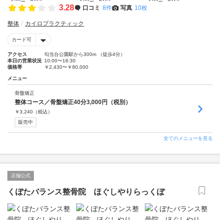
3.28
口コミ
8件
写真
10枚
整体
カイロプラクティック
カード可
アクセス
勾当台公園駅から300m （徒歩4分）
本日の営業状況
10:00〜18:30
価格帯
￥2,430〜￥80,000
メニュー
骨盤矯正
整体コース／骨盤矯正40分3,000円（税別）
￥
3,240
（税込）
販売中
全てのメニューを見る
店舗公式
くぼたバランス整骨院 ほぐしやりらっくぼ