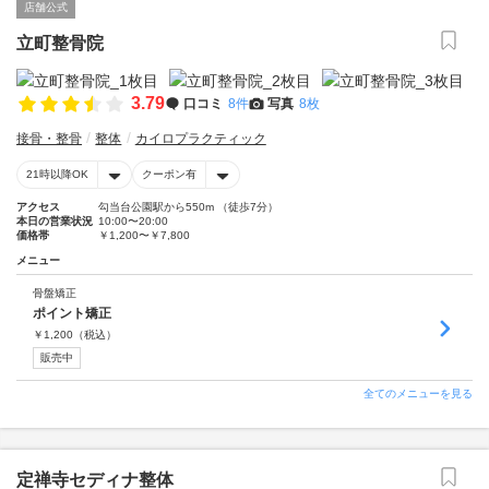
店舗公式
立町整骨院
3.79
口コミ
8件
写真
8枚
接骨・整骨
整体
カイロプラクティック
21時以降OK
クーポン有
アクセス
勾当台公園駅から550m （徒歩7分）
本日の営業状況
10:00〜20:00
価格帯
￥1,200〜￥7,800
メニュー
骨盤矯正
ポイント矯正
￥
1,200
（税込）
販売中
全てのメニューを見る
定禅寺セディナ整体