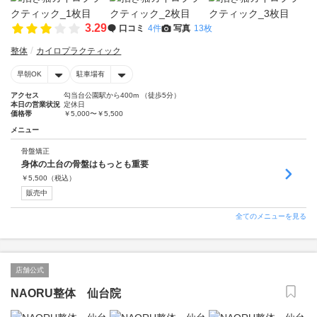
3.29
口コミ
4件
写真
13枚
整体
カイロプラクティック
早朝OK
駐車場有
アクセス
勾当台公園駅から400m （徒歩5分）
本日の営業状況
定休日
価格帯
￥5,000〜￥5,500
メニュー
骨盤矯正
身体の土台の骨盤はもっとも重要
￥
5,500
（税込）
販売中
全てのメニューを見る
店舗公式
NAORU整体 仙台院