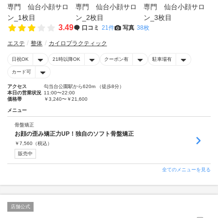
3.49
口コミ
21件
写真
38枚
エステ
整体
カイロプラクティック
日祝OK
21時以降OK
クーポン有
駐車場有
カード可
アクセス
勾当台公園駅から620m （徒歩8分）
本日の営業状況
11:00〜22:00
価格帯
￥3,240〜￥21,600
メニュー
骨盤矯正
お顔の歪み矯正力UP！独自のソフト骨盤矯正
￥
7,560
（税込）
販売中
全てのメニューを見る
店舗公式