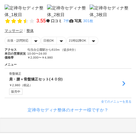
3.55
口コミ
7件
写真
301枚
マッサージ
整体
出張・訪問対応
日祝OK
21時以降OK
アクセス
勾当台公園駅から610m （徒歩8分）
本日の営業状況
10:00〜24:00
価格帯
￥2,000〜￥4,980
メニュー
骨盤矯正
肩・腰＋骨盤矯正セット(４０分)
￥
2,980
（税込）
販売中
全てのメニューを見る
定禅寺セディナ整体のオーナー様ですか？