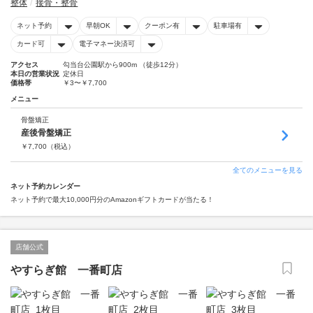
整体
接骨・整骨
ネット予約
早朝OK
クーポン有
駐車場有
カード可
電子マネー決済可
アクセス
勾当台公園駅から900m （徒歩12分）
本日の営業状況
定休日
価格帯
￥3〜￥7,700
メニュー
骨盤矯正
産後骨盤矯正
￥
7,700
（税込）
全てのメニューを見る
ネット予約カレンダー
ネット予約で最大10,000円分のAmazonギフトカードが当たる！
店舗公式
やすらぎ館 一番町店