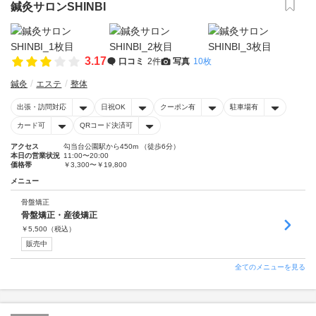
鍼灸サロンSHINBI
3.17
口コミ
2件
写真
10枚
鍼灸
エステ
整体
出張・訪問対応
日祝OK
クーポン有
駐車場有
カード可
QRコード決済可
アクセス
勾当台公園駅から450m （徒歩6分）
本日の営業状況
11:00〜20:00
価格帯
￥3,300〜￥19,800
メニュー
骨盤矯正
骨盤矯正・産後矯正
￥
5,500
（税込）
販売中
全てのメニューを見る