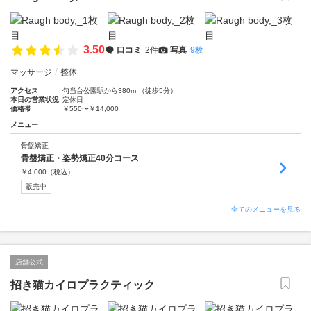
3.50
口コミ
2件
写真
9枚
マッサージ
整体
アクセス
勾当台公園駅から380m （徒歩5分）
本日の営業状況
定休日
価格帯
￥550〜￥14,000
メニュー
骨盤矯正
骨盤矯正・姿勢矯正40分コース
￥
4,000
（税込）
販売中
全てのメニューを見る
店舗公式
招き猫カイロプラクティック