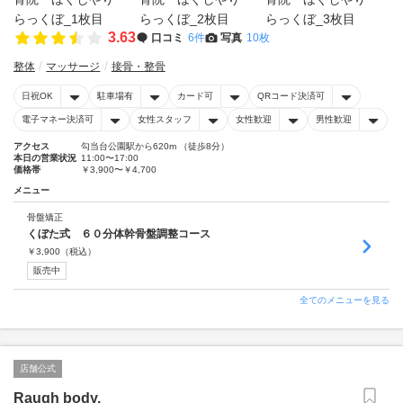
3.63
口コミ
6件
写真
10枚
整体
マッサージ
接骨・整骨
日祝OK
駐車場有
カード可
QRコード決済可
電子マネー決済可
女性スタッフ
女性歓迎
男性歓迎
アクセス
勾当台公園駅から620m （徒歩8分）
本日の営業状況
11:00〜17:00
価格帯
￥3,900〜￥4,700
メニュー
骨盤矯正
くぼた式 ６０分体幹骨盤調整コース
￥
3,900
（税込）
販売中
全てのメニューを見る
店舗公式
Raugh body,