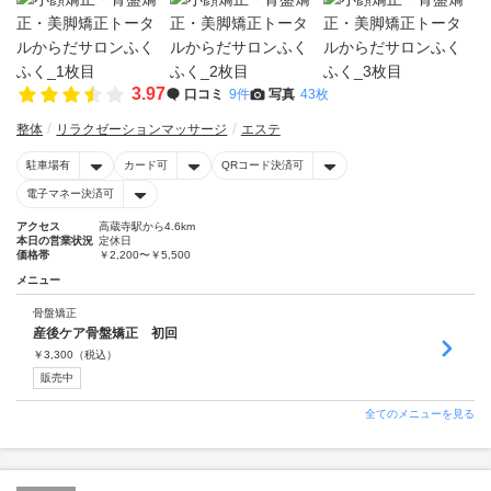
3.97
口コミ
9件
写真
43枚
整体
リラクゼーションマッサージ
エステ
駐車場有
カード可
QRコード決済可
電子マネー決済可
アクセス
高蔵寺駅から4.6km
本日の営業状況
定休日
価格帯
￥2,200〜￥5,500
メニュー
骨盤矯正
産後ケア骨盤矯正 初回
￥
3,300
（税込）
販売中
全てのメニューを見る