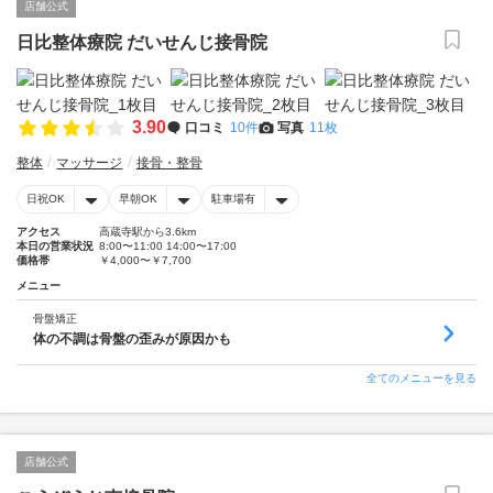
店舗公式
日比整体療院 だいせんじ接骨院
3.90
口コミ
10件
写真
11枚
整体
マッサージ
接骨・整骨
日祝OK
早朝OK
駐車場有
アクセス
高蔵寺駅から3.6km
本日の営業状況
8:00〜11:00 14:00〜17:00
価格帯
￥4,000〜￥7,700
メニュー
骨盤矯正
体の不調は骨盤の歪みが原因かも
全てのメニューを見る
店舗公式