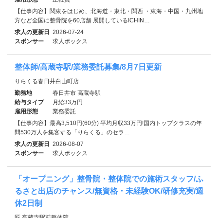
【仕事内容】関東をはじめ、北海道・東北・関西 ・東海・中国・九州地
方など全国に整骨院を60店舗 展開しているICHIN…
求人の更新日
2026-07-24
スポンサー
求人ボックス
整体師/高蔵寺駅/業務委託募集/8月7日更新
りらくる春日井白山町店
勤務地
春日井市 高蔵寺駅
給与タイプ
月給33万円
雇用形態
業務委託
【仕事内容】最高3,510円(60分) 平均月収33万円!国内トップクラスの年
間530万人を集客する「りらくる」のセラ…
求人の更新日
2026-08-07
スポンサー
求人ボックス
「オープニング」整骨院・整体院での施術スタッフ/ふ
るさと出店のチャンス/無資格・未経験OK/研修充実/週
休2日制
匠 高蔵寺駅前整体院