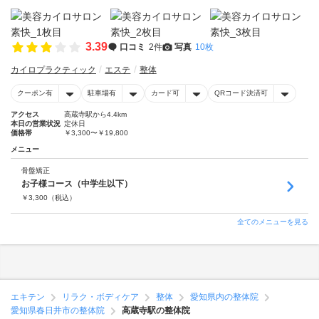
3.39
口コミ
2件
写真
10枚
カイロプラクティック
エステ
整体
クーポン有
駐車場有
カード可
QRコード決済可
アクセス
高蔵寺駅から4.4km
本日の営業状況
定休日
価格帯
￥3,300〜￥19,800
メニュー
骨盤矯正
お子様コース（中学生以下）
￥
3,300
（税込）
全てのメニューを見る
エキテン
リラク・ボディケア
整体
愛知県内の整体院
愛知県春日井市の整体院
高蔵寺駅の整体院