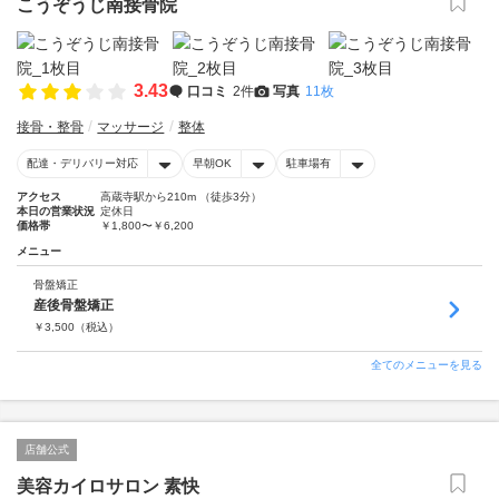
こうぞうじ南接骨院
3.43
口コミ
2件
写真
11枚
接骨・整骨
マッサージ
整体
配達・デリバリー対応
早朝OK
駐車場有
アクセス
高蔵寺駅から210m （徒歩3分）
本日の営業状況
定休日
価格帯
￥1,800〜￥6,200
メニュー
骨盤矯正
産後骨盤矯正
￥
3,500
（税込）
全てのメニューを見る
店舗公式
美容カイロサロン 素快