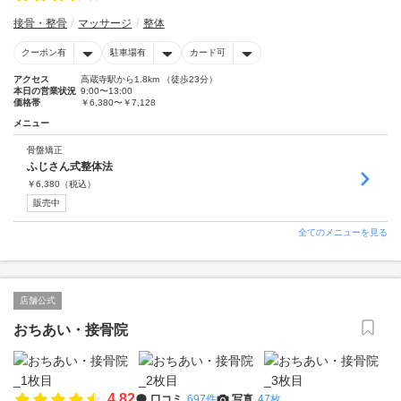
接骨・整骨
マッサージ
整体
クーポン有
駐車場有
カード可
アクセス
高蔵寺駅から1.8km （徒歩23分）
本日の営業状況
9:00〜13:00
価格帯
￥6,380〜￥7,128
メニュー
骨盤矯正
ふじさん式整体法
￥
6,380
（税込）
販売中
全てのメニューを見る
店舗公式
おちあい・接骨院
4.82
口コミ
697件
写真
47枚