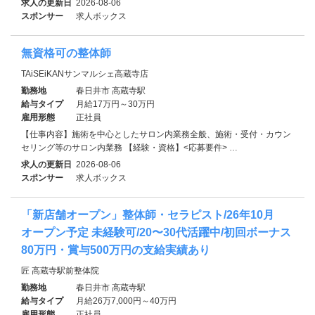
求人の更新日
2026-08-06
スポンサー
求人ボックス
無資格可の整体師
TAiSEiKANサンマルシェ高蔵寺店
勤務地
春日井市 高蔵寺駅
給与タイプ
月給17万円～30万円
雇用形態
正社員
【仕事内容】施術を中心としたサロン内業務全般、施術・受付・カウン
セリング等のサロン内業務 【経験・資格】<応募要件> …
求人の更新日
2026-08-06
スポンサー
求人ボックス
「新店舗オープン」整体師・セラピスト/26年10月
オープン予定 未経験可/20〜30代活躍中/初回ボーナス
80万円・賞与500万円の支給実績あり
匠 高蔵寺駅前整体院
勤務地
春日井市 高蔵寺駅
給与タイプ
月給26万7,000円～40万円
雇用形態
正社員