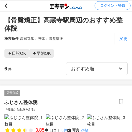
ログイン・登録
【骨盤矯正】高蔵寺駅周辺のおすすめ整
体院
変更
検索条件
高蔵寺駅
整体
骨盤矯正
日祝OK
早朝OK
6
件
店舗公式
ふじさん整体院
『骨盤から全身をみる』
3.85
口コミ
8件
写真
24枚