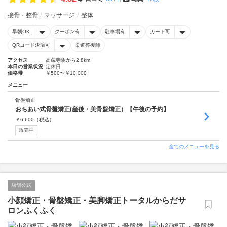
接骨・整骨
マッサージ
整体
早朝OK
クーポン有
駐車場有
カード可
QRコード決済可
柔道整復師
アクセス
高蔵寺駅から2.8km
本日の営業状況
定休日
価格帯
￥500〜￥10,000
メニュー
骨盤矯正
おちあい式骨盤矯正(産後・美骨盤矯正）【午後の予約】
￥
6,600
（税込）
販売中
全てのメニューを見る
店舗公式
小顔矯正・骨盤矯正・美脚矯正トータルからだサ
ロンふくふく