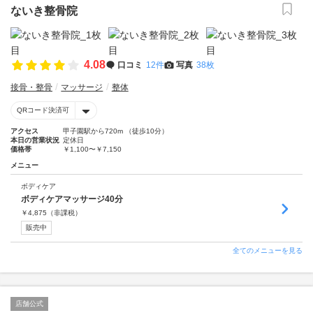
ないき整骨院
4.08
口コミ
12件
写真
38枚
接骨・整骨
マッサージ
整体
QRコード決済可
アクセス
甲子園駅から720m （徒歩10分）
本日の営業状況
定休日
価格帯
￥1,100〜￥7,150
メニュー
ボディケア
ボディケアマッサージ40分
￥
4,875
（非課税）
販売中
全てのメニューを見る
店舗公式