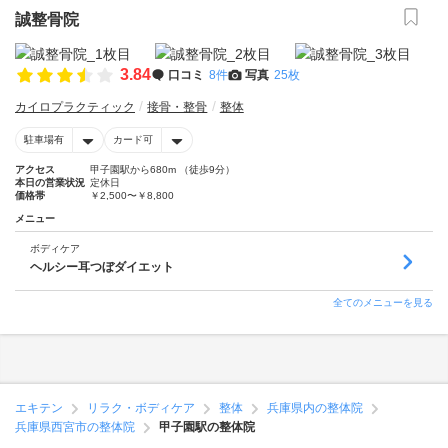
誠整骨院
3.84
口コミ
8件
写真
25枚
カイロプラクティック
接骨・整骨
整体
駐車場有
カード可
アクセス
甲子園駅から680m （徒歩9分）
本日の営業状況
定休日
価格帯
￥2,500〜￥8,800
メニュー
ボディケア
ヘルシー耳つぼダイエット
全てのメニューを見る
エキテン
リラク・ボディケア
整体
兵庫県内の整体院
兵庫県西宮市の整体院
甲子園駅の整体院