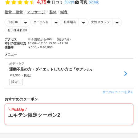
4.79
口コミ
502件
写真
623枚
接骨・整骨
マッサージ
整体
鍼灸
日祝OK
クーポン有
駐車場有
女性スタッフ
お子様連れOK
アクセス
甲子園駅から490m （徒歩7分）
本日の営業状況
10:00〜12:00 15:00〜17:30
価格帯
￥500〜￥40,000
メニュー
ボディケア
運動不足の方・ダイエットしたい方に『ホグレル』
￥
3,300
（税込）
販売中
全てのメニューを見る
おすすめのクーポン
PickUp
エキテン限定クーポン2