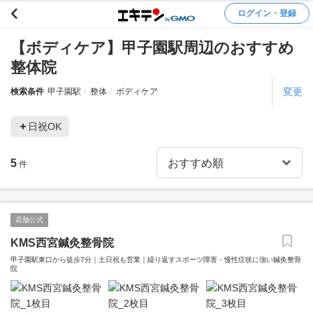
ログイン・登録
【ボディケア】甲子園駅周辺のおすすめ
整体院
変更
検索条件
甲子園駅
整体
ボディケア
日祝OK
5
件
店舗公式
KMS西宮鍼灸整骨院
甲子園駅東口から徒歩7分｜土日祝も営業｜繰り返すスポーツ障害・慢性症状に強い鍼灸整骨
院