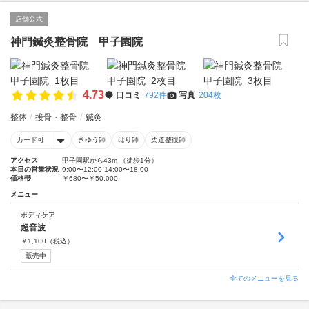
店舗公式
神門鍼灸整骨院 甲子園院
4.73
口コミ
792件
写真
204枚
整体
接骨・整骨
鍼灸
カード可
きゆう師
はり師
柔道整復師
アクセス
甲子園駅から43m （徒歩1分）
本日の営業状況
9:00〜12:00 14:00〜18:00
価格帯
￥680〜￥50,000
メニュー
ボディケア
超音波
￥
1,100
（税込）
販売中
全てのメニューを見る