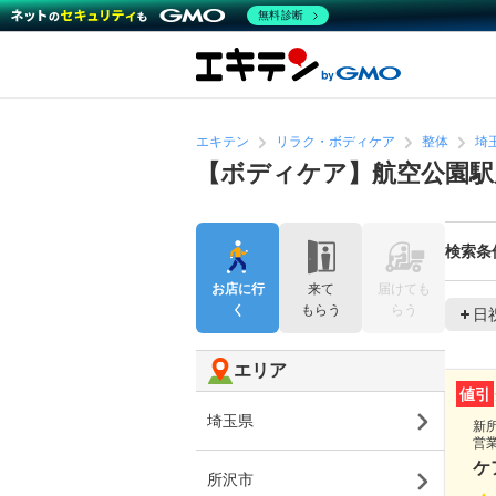
無料診断
エキテン
リラク・ボディケア
整体
埼
【ボディケア】航空公園駅
検索条
お店に行
来て
届けても
く
もらう
らう
日
エリア
値引
埼玉県
新
営
ケ
所沢市