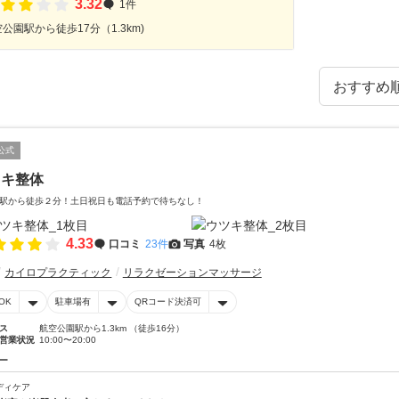
3.32
1件
公園駅から徒歩17分（1.3km)
公式
ツキ整体
駅から徒歩２分！土日祝日も電話予約で待ちなし！
4.33
口コミ
23件
写真
4枚
カイロプラクティック
リラクゼーションマッサージ
OK
駐車場有
QRコード決済可
ス
航空公園駅から1.3km （徒歩16分）
営業状況
10:00〜20:00
ー
ディケア