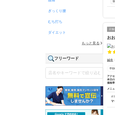
ぎっくり腰
むち打ち
店舗
ダイエット
お
もっと見る
フリーワード
鍼灸
早朝
アクセ
本日の
価格帯
メニュ
ボ
マ