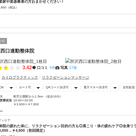
楽家や楽器奏者の方おまかせください！
,800
（税込）
公式
沢西口連動整体院
3.42
口コミ
4件
写真
27枚
カイロプラクティック
リラクゼーションマッサージ
OK
カード可
QRコード決済可
電子マネー決済可
女性歓迎
ス
航空公園駅から1.3km （徒歩16分）
営業状況
10:00〜20:00
￥3,600〜￥7,800
ー
ディケア
体院の疲れた体に、リラクゼーション目的の方も◎肩こり・体の疲れケア◎全身リ
9,000→￥4,900（初回限定）