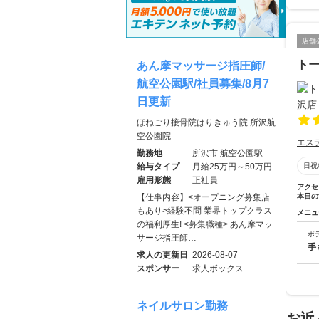
店舗
ト
あん摩マッサージ指圧師/
航空公園駅/社員募集/8月7
日更新
ほねごり接骨院はりきゅう院 所沢航
空公園院
エス
勤務地
所沢市 航空公園駅
給与タイプ
月給25万円～50万円
日祝
雇用形態
正社員
アクセ
【仕事内容】<オープニング募集店
本日の
もあり>経験不問 業界トップクラス
メニュ
の福利厚生! <募集職種> あん摩マッ
ボ
サージ指圧師…
手
求人の更新日
2026-08-07
スポンサー
求人ボックス
ネイルサロン勤務
お近