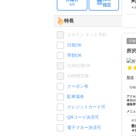
声
指定
8/9
￥
3
特長
エキテン ネット予約
店舗
日祝OK
所
早朝OK
21時以降OK
24時間営業
整体
クーポン有
日祝
駐車場有
アクセ
本日の
価格帯
クレジットカード可
メニュ
QRコード決済可
ボ
整
電子マネー決済可
￥