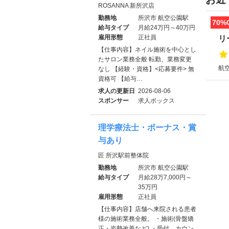
ROSANNA 新所沢店
勤務地
所沢市 航空公園駅
70%
給与タイプ
月給24万円～40万円
雇用形態
正社員
リ
【仕事内容】ネイル施術を中心とし
たサロン業務全般 転勤、業務変更
航空
なし 【経験・資格】<応募要件> 無
資格可 【給与…
求人の更新日
2026-08-06
スポンサー
求人ボックス
理学療法士・ボーナス・賞
与あり
匠 所沢駅前整体院
勤務地
所沢市 航空公園駅
給与タイプ
月給28万7,000円～
35万円
雇用形態
正社員
【仕事内容】店舗へ来院される患者
様の施術業務全般。 ・施術(骨盤矯
正・姿勢改善など) ・受付、カウン