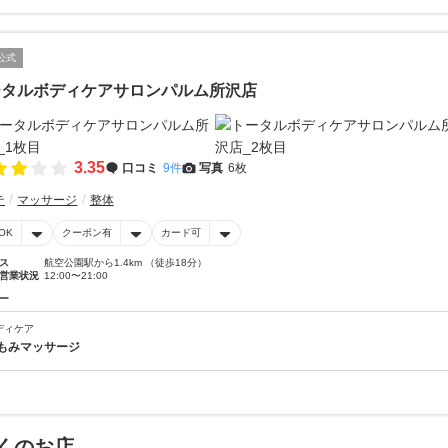
公式
ータルボディケアサロンパルム所沢店
3.35
口コミ
9件
写真
6枚
テ
マッサージ
整体
OK
クーポン有
カード可
ス
航空公園駅から1.4km （徒歩18分）
営業状況
12:00〜21:00
ー
ディケア
もみマッサージ
くのお店