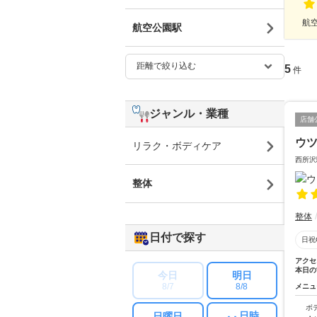
航空
航空公園駅
5
件
ジャンル・業種
店舗
ウ
リラク・ボディケア
西所沢
整体
整体
日付で探す
日祝
アクセ
本日の
今日
明日
8/7
8/8
メニュ
ボ
日時
日曜日