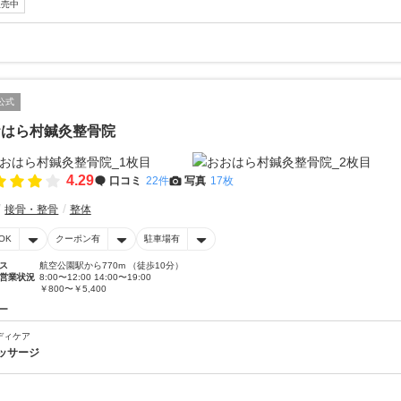
販売中
公式
おはら村鍼灸整骨院
4.29
口コミ
22件
写真
17枚
接骨・整骨
整体
OK
クーポン有
駐車場有
ス
航空公園駅から770m （徒歩10分）
営業状況
8:00〜12:00 14:00〜19:00
￥800〜￥5,400
ー
ディケア
ッサージ