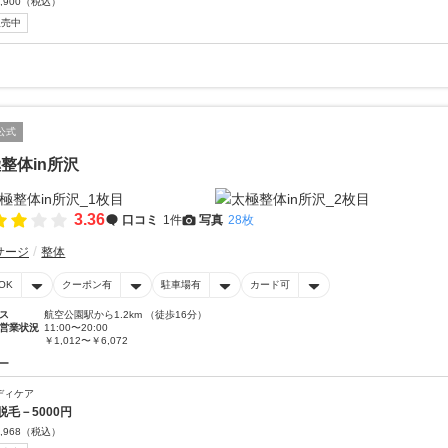
,900
（税込）
販売中
公式
整体in所沢
3.36
口コミ
1件
写真
28枚
サージ
整体
OK
クーポン有
駐車場有
カード可
ス
航空公園駅から1.2km （徒歩16分）
営業状況
11:00〜20:00
￥1,012〜￥6,072
ー
ディケア
脱毛－5000円
,968
（税込）