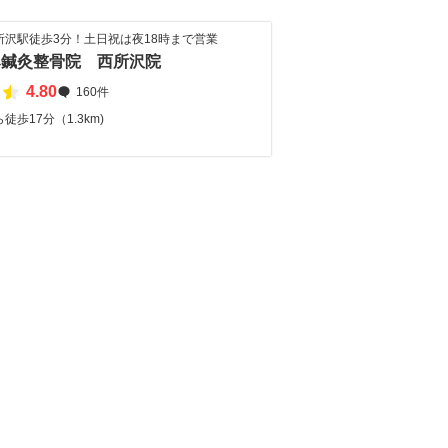
所沢駅徒歩3分！土日祝は夜18時まで営業
み鍼灸整骨院 西所沢院
4.80
160件
歩17分（1.3km)