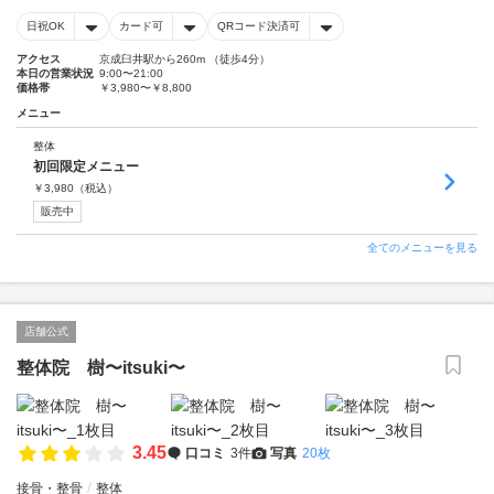
日祝OK
カード可
QRコード決済可
アクセス
京成臼井駅から260m （徒歩4分）
本日の営業状況
9:00〜21:00
価格帯
￥3,980〜￥8,800
メニュー
整体
初回限定メニュー
￥
3,980
（税込）
販売中
全てのメニューを見る
店舗公式
整体院 樹〜itsuki〜
3.45
口コミ
3件
写真
20枚
接骨・整骨
整体