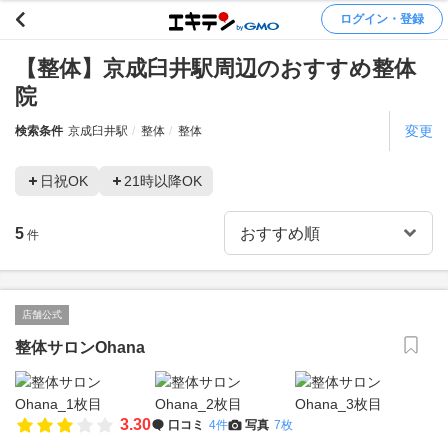
ログイン・登録
【整体】京成臼井駅周辺のおすすめ整体
院
変更
検索条件
京成臼井駅
整体
整体
日祝OK
21時以降OK
5
件
店舗公式
整体サロンOhana
3.30
口コミ
4件
写真
7枚