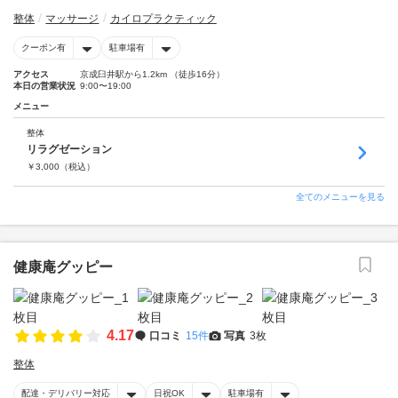
整体
マッサージ
カイロプラクティック
クーポン有
駐車場有
アクセス
京成臼井駅から1.2km （徒歩16分）
本日の営業状況
9:00〜19:00
メニュー
整体
リラグゼーション
￥
3,000
（税込）
全てのメニューを見る
健康庵グッピー
4.17
口コミ
15件
写真
3枚
整体
配達・デリバリー対応
日祝OK
駐車場有