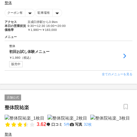
整体
クーポン有
駐車場有
アクセス
京成臼井駅から3.9km
本日の営業状況
9:30〜12:30 16:00〜20:00
価格帯
￥1,980〜￥183,000
メニュー
整体
初回お試し体験メニュー
￥
1,980
（税込）
販売中
全てのメニューを見る
店舗公式
整体院祐楽
3.62
口コミ
5件
写真
32枚
整体