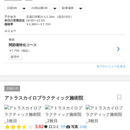
日祝OK
21時以降OK
駐車場有
アクセス
京成臼井駅から1.2km （徒歩16分）
本日の営業状況
19:00〜22:00
価格帯
￥1,980〜￥7,700
メニュー
整体
関節痛特化コース
￥
7,700
（税込）
販売中
全てのメニューを見る
店舗公式
アトラスカイロプラクティック施術院
3.62
口コミ
5件
写真
10枚