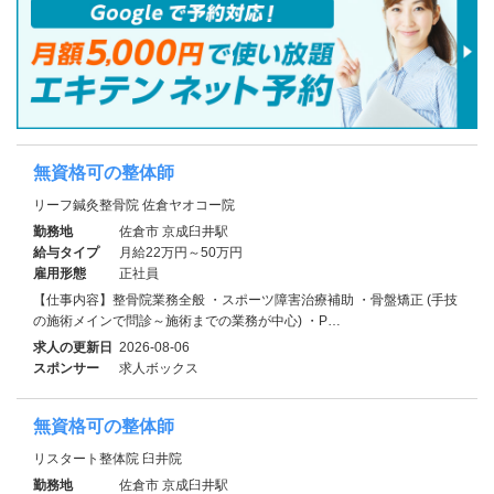
無資格可の整体師
リーフ鍼灸整骨院 佐倉ヤオコー院
勤務地
佐倉市 京成臼井駅
給与タイプ
月給22万円～50万円
雇用形態
正社員
【仕事内容】整骨院業務全般 ・スポーツ障害治療補助 ・骨盤矯正 (手技
の施術メインで問診～施術までの業務が中心) ・P…
求人の更新日
2026-08-06
スポンサー
求人ボックス
無資格可の整体師
リスタート整体院 臼井院
勤務地
佐倉市 京成臼井駅