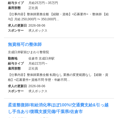
給与タイプ
月給25万円～35万円
雇用形態
正社員
【仕事内容】整体師業務全般 【経験・資格】<応募要件> ・整体師 【給
与】月給 250,000円 〜 350,000円…
求人の更新日
2026-08-06
スポンサー
求人ボックス
無資格可の整体師
京成臼井駅前ひまわり整骨院
勤務地
佐倉市 京成臼井駅
給与タイプ
月給22万円～
雇用形態
正社員
【仕事内容】整体師業務全般 転勤なし 業務の変更範囲なし 【経験・資
格】<応募要件> 資格不問 学歴・年齢不問…
求人の更新日
2026-08-06
スポンサー
求人ボックス
柔道整復師/有給消化率ほぼ100%!交通費支給&引っ越
し手当あり/復職支援完備/千葉県/佐倉市