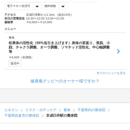
電子マネー決済可
無料体験
アクセス
京成臼井駅から1.1km （徒歩15分）
本日の営業状況
10:30〜12:00 13:30〜21:00
価格帯
￥9,000〜￥10,000
メニュー
整体
松果体の活性化（99%迄引き上げます）身体の若返り、美肌、小
顔、チャクラ調整、オーラ調整、ソマチッド活性化、中心軸調整
等
￥
9,000
（非課税）
販売中
全てのメニューを見る
健康庵グッピーのオーナー様ですか？
エキテン
リラク・ボディケア
整体
千葉県内の整体院
千葉県佐倉市の整体院
京成臼井駅の整体院