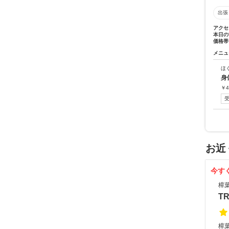
出張
アクセ
本日の
価格帯
メニュ
ほ
身
￥
4
お近
今す
樟
T
樟葉