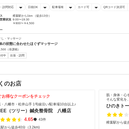
・訪問対応
日祝OK
駐車場有
カード可
QRコード決済可
ス
樟葉駅から1km （徒歩13分）
営業状況
9:00〜19:30
￥800〜￥4,500
ー
ぐし・マッサージ
体の状態に合わせたほぐずマッサージ
,500
（非課税）
受付中
出張・訪問
くのお店
肌・身体・心
ぐお得なクーポンをチェック
そんな変化を
葉・八幡市・松井山手 1号線沿い/駐車場10台以上♪
ひのきト
REE（ツリー）鍼灸整骨院 八幡店
4.65
43件
樟葉駅から徒歩2
駅から徒歩40分（3.2km)