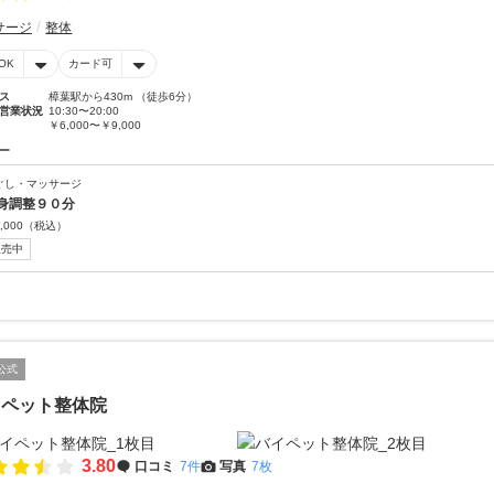
サージ
整体
OK
カード可
ス
樟葉駅から430m （徒歩6分）
営業状況
10:30〜20:00
￥6,000〜￥9,000
ー
ぐし・マッサージ
身調整９０分
,000
（税込）
販売中
公式
イペット整体院
3.80
口コミ
7件
写真
7枚