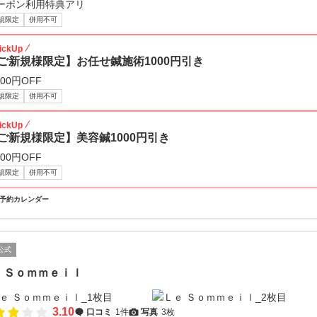
ーポン利用特典アリ
規限定
併用不可
ickUp
ご新規様限定】お任せ鍼施術1000円引き
000円OFF
規限定
併用不可
ickUp
ご新規様限定】美容鍼1000円引き
000円OFF
規限定
併用不可
予約カレンダー
公式
 Ｓｏｍｍｅｉｌ
3.10
口コミ
1件
写真
3枚