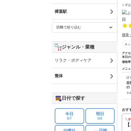
くずは
樟葉駅
接骨
ネッ
ジャンル・業種
アクセ
本日の
リラク・ボディケア
価格帯
メニュ
整体
ほ
自
の
￥
4
日付で探す
おす
今日
明日
8/7
8/8
P
【
日時
日曜日