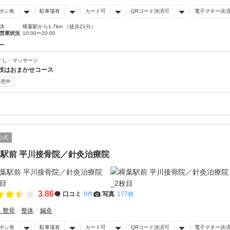
ポン有
駐車場有
カード可
QRコード決済可
電子マネー決
ス
樟葉駅から1.7km （徒歩21分）
営業状況
10:00〜20:00
ー
ぐし・マッサージ
技はおまかせコース
販売中
公式
駅前 平川接骨院／針灸治療院
3.86
口コミ
9件
写真
177枚
・整骨
整体
鍼灸
ポン有
駐車場有
カード可
QRコード決済可
電子マネー決