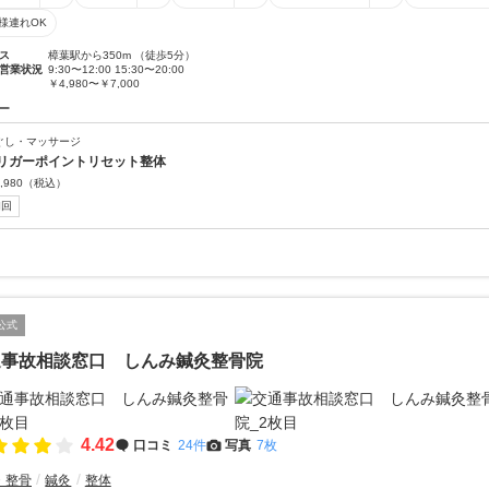
様連れOK
ス
樟葉駅から350m （徒歩5分）
営業状況
9:30〜12:00 15:30〜20:00
￥4,980〜￥7,000
ー
ぐし・マッサージ
リガーポイントリセット整体
,980
（税込）
初回
公式
通事故相談窓口 しんみ鍼灸整骨院
4.42
口コミ
24件
写真
7枚
・整骨
鍼灸
整体