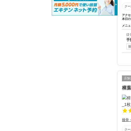
クー
アクセ
本日の
メニュ
ほ
手
店舗
樟葉
接骨
クー