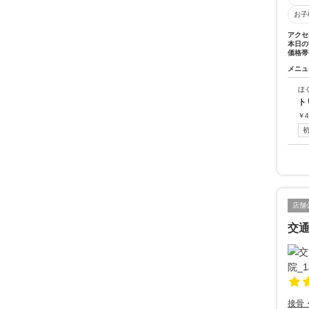
お子
アクセ
本日の
価格帯
メニュ
ほ
ト
￥
4
店舗
交
接骨