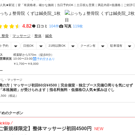
人気★駅近｜皆「有資格者」確かな施術｜当日予約OK｜土日祝も営業｜満足内容×低価格｜ご好評
4.82
口コミ
104件
写真
119枚
・整骨
マッサージ
整体
鍼灸
ト予約
日祝OK
21時以降OK
クーポン有
駐車場有
ス
樟葉駅から570m （徒歩8分）
営業状況
10:00〜23:00
予約空きあり
￥1,700〜￥8,000
ー
ぐし・マッサージ
費の方｜マッサージ初回60分¥4500｜完全個室・独立ブース完備◎周りを気にせ
「本格施術」が受けられます｜指名料無料・低価格◎人気★揉みほぐし
,500
（税込）
すめのクーポン
ickUp
ご新規様限定】整体マッサージ初回4500円
NEW