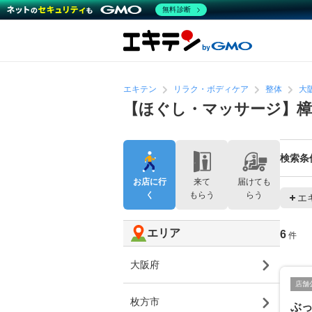
無料診断
エキテン
リラク・ボディケア
整体
大
【ほぐし・マッサージ】樟
検索条
お店に行
来て
届けても
く
もらう
らう
エ
エリア
6
件
大阪府
店舗
枚方市
ぶっ