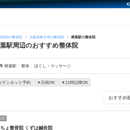
阪府内の整体院
大阪府枚方市の整体院
樟葉駅の整体院
葉駅周辺のおすすめ整体院
件
樟葉駅
整体
ほぐし・マッサージ
キテンネット予約
日祝OK
21時以降OK
公式
ちょ整骨院 くずは鍼灸院