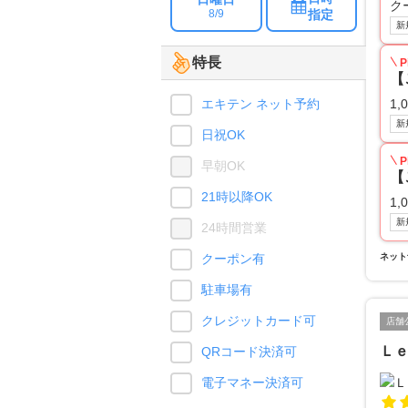
ク
指定
8/9
新
特長
P
【
エキテン ネット予約
1,
新
日祝OK
P
早朝OK
【
21時以降OK
1,
新
24時間営業
クーポン有
ネット
駐車場有
クレジットカード可
店舗
Ｌｅ
QRコード決済可
電子マネー決済可