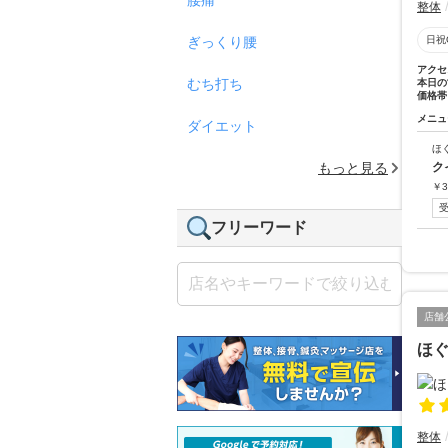
整体
ぎっくり腰
日祝
アクセ
むち打ち
本日の
価格帯
メニュ
ダイエット
ほ
もっと見る
ク
￥
3
フリーワード
店舗
ほぐ
整体