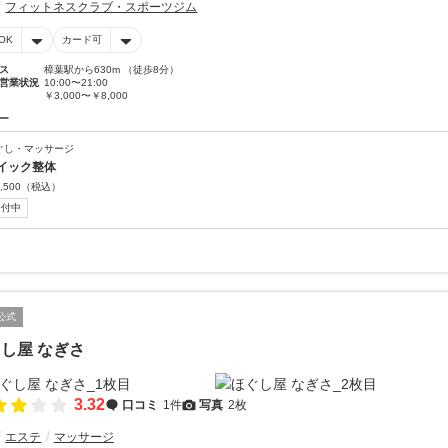
フィットネスクラブ・スポーツジム
OK
カード可
ス
樟葉駅から630m （徒歩8分）
営業状況
10:00〜21:00
￥3,000〜￥8,000
ー
ぐし・マッサージ
イック整体
,500
（税込）
受付中
公式
し屋 なぎさ
3.32
口コミ
1件
写真
2枚
エステ
マッサージ