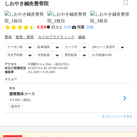
しおやき鍼灸整骨院
4.64
口コミ
51件
写真
28枚
整体
接骨・整骨
カイロプラクティック
鍼灸
クーポン有
駐車場有
カード可
QRコード決済可
完全予約制
女性歓迎
男性歓迎
お子様連れOK
アクセス
行徳駅から1.2km （徒歩15分）
本日の営業状況
10:00〜12:30 15:00〜20:00
価格帯
￥1,200〜￥15,000
メニュー
整体
腰痛整体コース
￥
5,500
（税込）
販売中
全てのメニューを見る