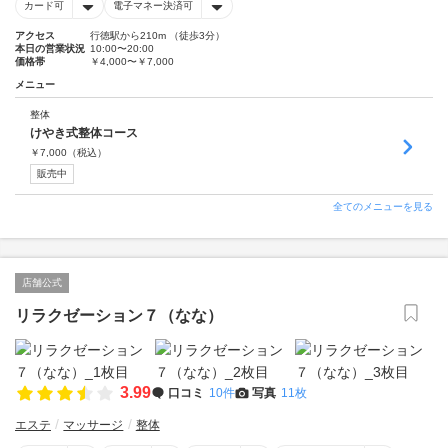
カード可
電子マネー決済可
アクセス
行徳駅から210m （徒歩3分）
本日の営業状況
10:00〜20:00
価格帯
￥4,000〜￥7,000
メニュー
整体
けやき式整体コース
￥
7,000
（税込）
販売中
全てのメニューを見る
店舗公式
リラクゼーション７（なな）
3.99
口コミ
10件
写真
11枚
エステ
マッサージ
整体