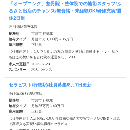
「オープニング」整骨院・整体院での施術スタッフ/ふ
るさと出店のチャンス/無資格・未経験OK/研修充実/週
休2日制
匠 行徳駅前整体院
勤務地
市川市 行徳駅
給与タイプ
月給25万3,000円～35万円
雇用形態
正社員
【仕事内容】╭ 1人でも多くの方の 健康と笑顔に貢献する ╰ v ╯ 私た
ちはこの想いをもとに院を運営をし、 203…
求人の更新日
2026-07-23
スポンサー
求人ボックス
セラピスト/行徳駅/社員募集/8月7日更新
Re.Ra.Ku 行徳駅前店
勤務地
市川市 行徳駅
給与タイプ
月給25万円～40万円
雇用形態
正社員
【仕事内容】入店お祝い10万円 自由な働き方やWワークOK/指名・歩合
で高収入も実現! <募集職種> セラピスト …