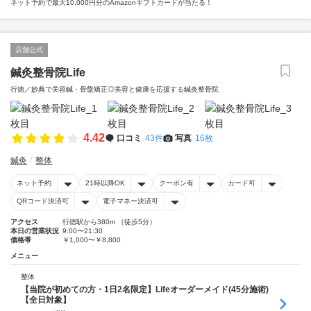
ネット予約で最大10,000円分のAmazonギフトカードが当たる！
店舗公式
鍼灸整骨院Life
行徳／妙典で美容鍼・骨盤矯正◎美容と健康を応援する鍼灸整骨院
4.42
口コミ
43件
写真
16枚
鍼灸
整体
ネット予約
21時以降OK
クーポン有
カード可
QRコード決済可
電子マネー決済可
アクセス
行徳駅から380m （徒歩5分）
本日の営業状況
9:00〜21:30
価格帯
￥1,000〜￥8,800
メニュー
整体
【当院が初めての方・1日2名限定】Lifeオーダーメイド(45分施術)
【全日対象】