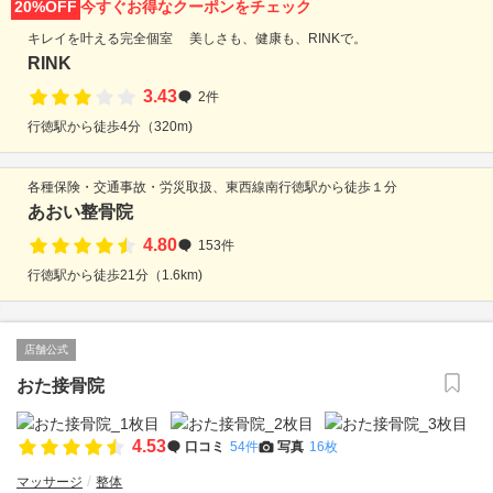
20%OFF
今すぐお得なクーポンをチェック
キレイを叶える完全個室 美しさも、健康も、RINKで。
RINK
3.43
2件
行徳駅から徒歩4分（320m)
各種保険・交通事故・労災取扱、東西線南行徳駅から徒歩１分
あおい整骨院
4.80
153件
行徳駅から徒歩21分（1.6km)
店舗公式
おた接骨院
4.53
口コミ
54件
写真
16枚
マッサージ
整体