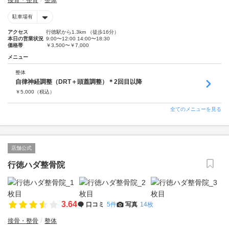
接骨・整骨
整体
駐車場有
アクセス
行徳駅から1.3km （徒歩16分）
本日の営業状況
9:00〜12:00 14:00〜18:30
価格帯
￥3,500〜￥7,000
メニュー
整体
自律神経調整（DRT＋頭蓋調整）＊2回目以降
￥
5,000
（税込）
全てのメニューを見る
店舗公式
行徳ハダ整骨院
3.64
口コミ
5件
写真
14枚
接骨・整骨
整体