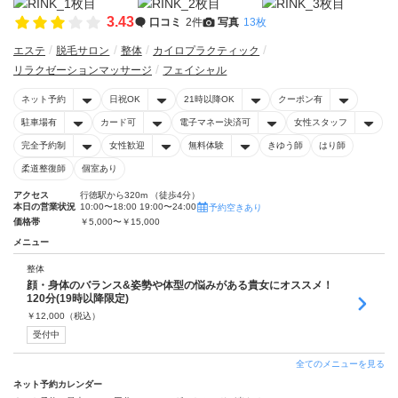
3.43
口コミ
2件
写真
13枚
エステ
脱毛サロン
整体
カイロプラクティック
リラクゼーションマッサージ
フェイシャル
ネット予約
日祝OK
21時以降OK
クーポン有
駐車場有
カード可
電子マネー決済可
女性スタッフ
完全予約制
女性歓迎
無料体験
きゆう師
はり師
柔道整復師
個室あり
アクセス
行徳駅から320m （徒歩4分）
本日の営業状況
10:00〜18:00 19:00〜24:00
予約空きあり
価格帯
￥5,000〜￥15,000
メニュー
整体
顔・身体のバランス&姿勢や体型の悩みがある貴女にオススメ！
120分(19時以降限定)
￥
12,000
（税込）
受付中
全てのメニューを見る
ネット予約カレンダー