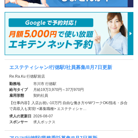
エステティシャン/行徳駅/社員募集/8月7日更新
Re.Ra.Ku 行徳駅前店
勤務地
市川市 行徳駅
給与タイプ
月給19万3,970円～37万970円
雇用形態
契約社員
【仕事内容】入店お祝い10万円 自由な働き方やWワークOK/指名・歩合
で高収入も実現! <募集職種> エステティシャ…
求人の更新日
2026-08-07
スポンサー
求人ボックス