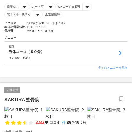
日祝OK
カード可
QRコード決済可
電子マネー決済可
柔道整復師
アクセス
行徳駅から300m （徒歩4分）
本日の営業状況
11:00〜21:00
価格帯
￥5,000〜￥10,800
メニュー
整体
整体コース【５０分】
￥
5,400
（税込）
全てのメニューを見る
店舗公式
SAKURA整骨院
3.82
口コミ
7件
写真
2枚