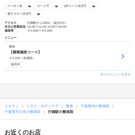
クーポン有
カード可
QRコード決済可
電子マネー決済可
アクセス
行徳駅から190m （徒歩3分）
本日の営業状況
10:00〜12:30 15:00〜20:00
価格帯
￥2,000〜￥5,500
メニュー
整体
【腰痛施術コース】
￥
3,200
（非課税）
販売中
全てのメニューを見る
エキテン
リラク・ボディケア
整体
千葉県内の整体院
千葉県市川市の整体院
行徳駅の整体院
お近くのお店