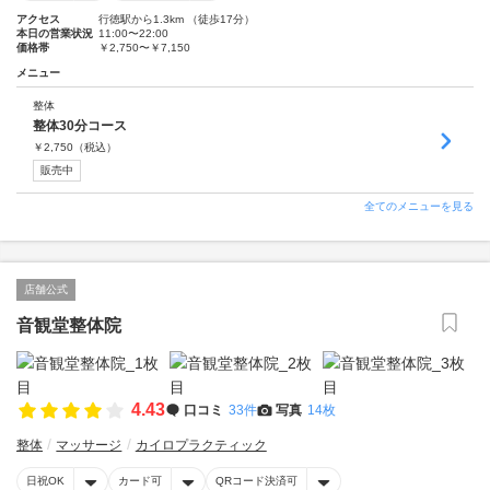
アクセス
行徳駅から1.3km （徒歩17分）
本日の営業状況
11:00〜22:00
価格帯
￥2,750〜￥7,150
メニュー
整体
整体30分コース
￥
2,750
（税込）
販売中
全てのメニューを見る
店舗公式
音観堂整体院
4.43
口コミ
33件
写真
14枚
整体
マッサージ
カイロプラクティック
日祝OK
カード可
QRコード決済可