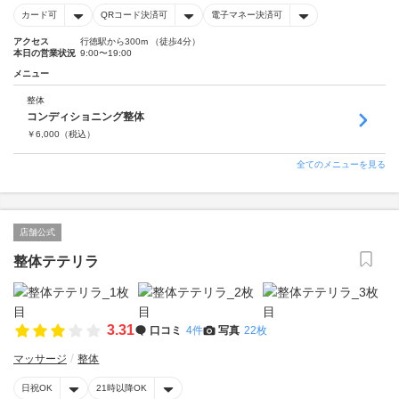
カード可
QRコード決済可
電子マネー決済可
アクセス
行徳駅から300m （徒歩4分）
本日の営業状況
9:00〜19:00
メニュー
整体
コンディショニング整体
￥
6,000
（税込）
全てのメニューを見る
店舗公式
整体テテリラ
3.31
口コミ
4件
写真
22枚
マッサージ
整体
日祝OK
21時以降OK