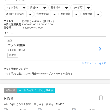
ネット予約
日祝OK
駐車場有
カード可
QRコード決済可
完全予約制
女性歓迎
男性歓迎
アクセス
行徳駅から640m （徒歩9分）
本日の営業状況
9:00〜12:00 14:00〜20:00
価格帯
￥3,500〜￥7,000
メニュー
整体
バランス整体
￥
4,000
（税込）
販売中
全てのメニューを見る
ネット予約カレンダー
ネット予約で最大10,000円分のAmazonギフトカードが当たる！
店舗公式
ネット予約スピードくじ対象店
RINK
キレイを叶える完全個室 美しさも、健康も、RINKで。