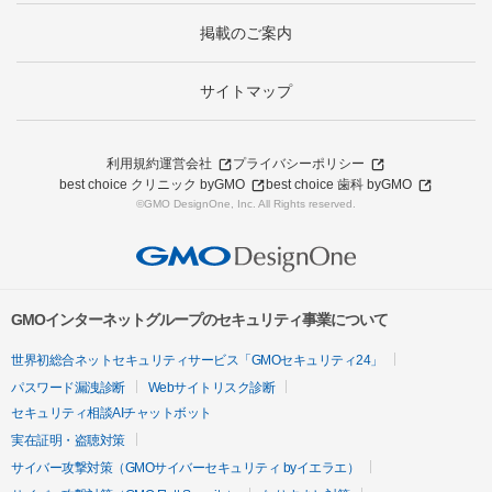
掲載のご案内
サイトマップ
利用規約
運営会社
プライバシーポリシー
best choice クリニック byGMO
best choice 歯科 byGMO
©GMO DesignOne, Inc. All Rights reserved.
GMOインターネットグループのセキュリティ事業について
世界初総合ネットセキュリティサービス「GMOセキュリティ24」
パスワード漏洩診断
Webサイトリスク診断
セキュリティ相談AIチャットボット
実在証明・盗聴対策
サイバー攻撃対策（GMOサイバーセキュリティ byイエラエ）