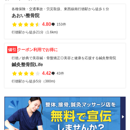
各種保険・交通事故・労災取扱、東西線南行徳駅から徒歩１分
あおい整骨院
4.80
153件
行徳駅から徒歩21分（1.6km)
値引
クーポン利用でお得に
行徳／妙典で美容鍼・骨盤矯正◎美容と健康を応援する鍼灸整骨院
鍼灸整骨院Life
4.42
43件
行徳駅から徒歩5分（380m)