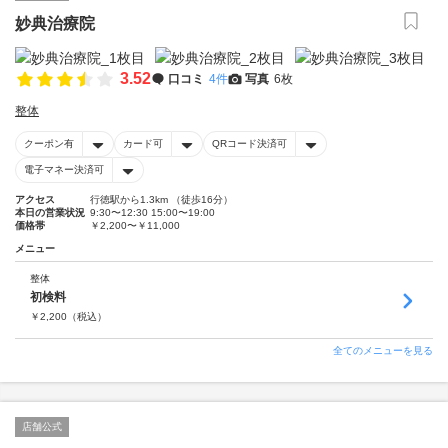
妙典治療院
3.52
口コミ
4件
写真
6枚
整体
クーポン有
カード可
QRコード決済可
電子マネー決済可
アクセス
行徳駅から1.3km （徒歩16分）
本日の営業状況
9:30〜12:30 15:00〜19:00
価格帯
￥2,200〜￥11,000
メニュー
整体
初検料
￥
2,200
（税込）
全てのメニューを見る
店舗公式