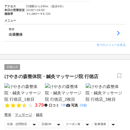
アクセス
行徳駅から240m （徒歩4分）
本日の営業状況
10:00〜19:00
価格帯
￥1,080〜￥9,720
メニュー
整体
出張整体
全てのメニューを見る
店舗公式
けやきの森整体院・鍼灸マッサージ院 行徳店
3.79
口コミ
7件
写真
28枚
整体
マッサージ
鍼灸
出張・訪問対応
日祝OK
クーポン有
駐車場有