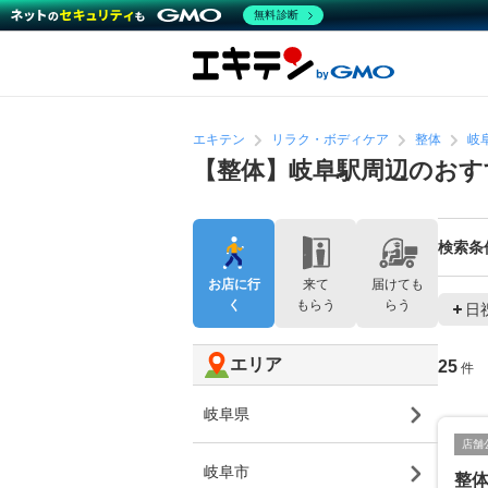
無料診断
エキテン
リラク・ボディケア
整体
岐
【整体】岐阜駅周辺のおす
検索条
お店に行
来て
届けても
く
もらう
らう
日
エリア
25
件
岐阜県
店舗
岐阜市
整