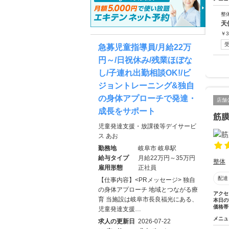
整
天
￥
3
急募児童指導員/月給22万
円～/日祝休み/残業ほぼな
し/子連れ出勤相談OK!/ビ
ジョントレーニング&独自
の身体アプローチで発達・
店舗
成長をサポート
筋膜
児童発達支援・放課後等デイサービ
ス あお
勤務地
岐阜市 岐阜駅
給与タイプ
月給22万円～35万円
整体
雇用形態
正社員
配達
【仕事内容】<PRメッセージ> 独自
の身体アプローチ 地域とつながる療
アクセ
育 当施設は岐阜市長良福光にある、
本日の
価格帯
児童発達支援…
メニュ
求人の更新日
2026-07-22