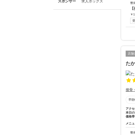
スポンサー
求人ボックス
整
【
￥
1
店舗
た
接骨
早朝
アクセ
本日の
価格帯
メニュ
整