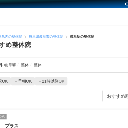
阜県内の整体院
岐阜県岐阜市の整体院
岐阜駅の整体院
すめ整体院
件
岐阜駅
整体
整体
祝OK
早朝OK
21時以降OK
公式
体 プラス