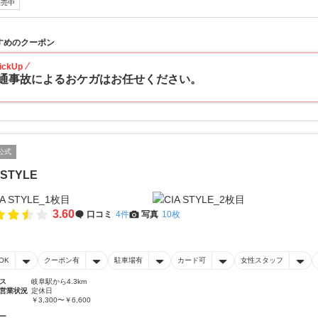
販売中
すめのクーポン
ickUp
通事故によるおケガはお任せください。
公式
 STYLE
3.60
口コミ
4件
写真
10枚
OK
クーポン有
駐車場有
カード可
女性スタッフ
ス
岐阜駅から4.3km
営業状況
定休日
￥3,300〜￥6,600
ー