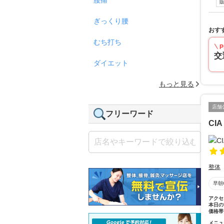
ぎっくり腰
おす
むち打ち
P
交
ダイエット
もっと見る
店舗
フリーワード
CIA
整体
早朝
アクセ
本日の
価格帯
メニュ