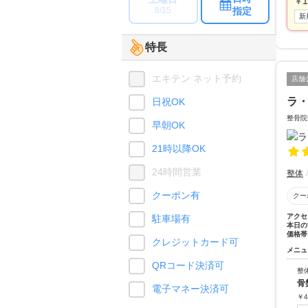
1
￥
指定
8/15
新
特長
エキテン ネット予約
店舗
ラ・
日祝OK
整骨院
早朝OK
21時以降OK
24時間営業
整体
クーポン有
クー
アクセ
駐車場有
本日の
価格帯
クレジットカード可
メニュ
QRコード決済可
整
骨
電子マネー決済可
￥
4