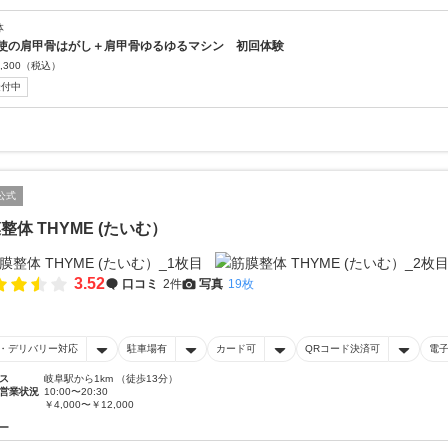
体
使の肩甲骨はがし＋肩甲骨ゆるゆるマシン 初回体験
,300
（税込）
受付中
公式
整体 THYME (たいむ）
3.52
口コミ
2件
写真
19枚
・デリバリー対応
駐車場有
カード可
QRコード決済可
電
ス
岐阜駅から1km （徒歩13分）
営業状況
10:00〜20:30
￥4,000〜￥12,000
ー