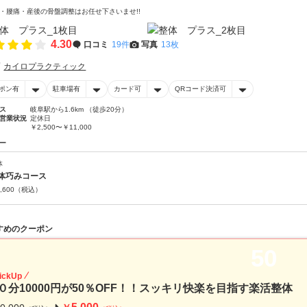
・腰痛・産後の骨盤調整はお任せ下さいませ!!
4.30
口コミ
19件
写真
13枚
カイロプラクティック
ポン有
駐車場有
カード可
QRコード決済可
ス
岐阜駅から1.6km （徒歩20分）
営業状況
定休日
￥2,500〜￥11,000
ー
体
体巧みコース
,600
（税込）
すめのクーポン
50
ickUp
０分10000円が50％OFF！！スッキリ快楽を目指す楽活整体