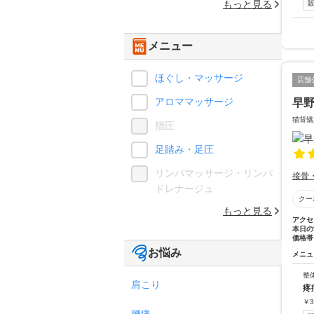
もっと見る
メニュー
ほぐし・マッサージ
店舗
アロママッサージ
早
猫背矯
指圧
足踏み・足圧
リンパマッサージ・リンパ
接骨
ドレナージュ
クー
もっと見る
アクセ
本日の
価格帯
お悩み
メニュ
整
肩こり
疼
￥
3
腰痛