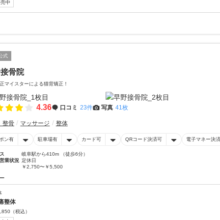
販売中
公式
野接骨院
正マイスターによる猫背矯正！
4.36
口コミ
23件
写真
41枚
・整骨
マッサージ
整体
ポン有
駐車場有
カード可
QRコード決済可
電子マネー決
ス
岐阜駅から410m （徒歩6分）
営業状況
定休日
￥2,750〜￥5,500
ー
体
痛整体
,850
（税込）