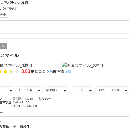
Pコアバランス施術
,400
（税込）
販売中
公式
体スマイル
3.63
口コミ
5件
写真
9枚
OK
クーポン有
駐車場有
カード可
QRコード決済可
ス
岐阜駅から1.3km （徒歩16分）
営業状況
9:00〜21:00
￥3,300〜￥6,600
ー
体
合整体（中・高校生）