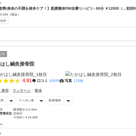
体
姿勢/身体の不調を根本ケア！】筋膜整体FM/自費リハビリ♪ 60分 ￥12000（→初回90
0,000
（税込）
受付中
公式
かはし鍼灸接骨院
4.91
口コミ
846件
写真
128枚
・整骨
マッサージ
整体
OK
クーポン有
駐車場有
ス
岐阜駅から3.4km
営業状況
定休日
￥500〜￥24,800
ー
体