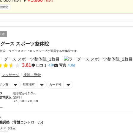
5,000
0,000
￥
（税込）
（税込）
規限定
公式
グース スポーツ整体院
併設。ラグースメディカルグループが運営する整体院です。
3.61
口コミ
4件
写真
43枚
マッサージ
接骨・整骨
ポン有
駐車場有
カード可
ス
岐阜駅から2.6km
営業状況
定休日
￥1,620〜￥9,350
ー
体
盤調整（骨盤コントロール）
,950
（税込）