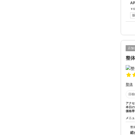
A
￥
6
店舗
整
整体
日祝
アクセ
本日の
価格帯
メニュ
整
総