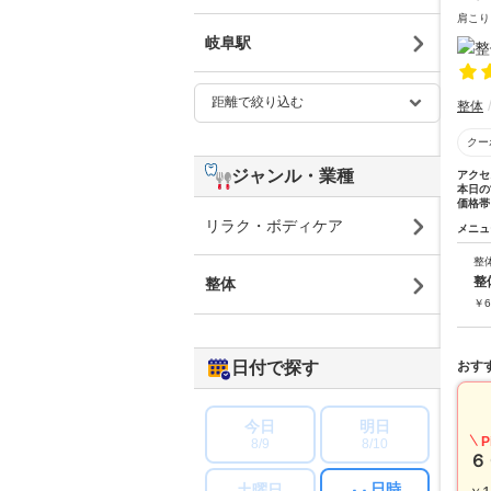
肩こり
岐阜駅
整体
クー
ジャンル・業種
アクセ
本日の
価格帯
リラク・ボディケア
メニュ
整
整
整体
￥
6
日付で探す
おす
今日
明日
P
8/9
8/10
６
日時
土曜日