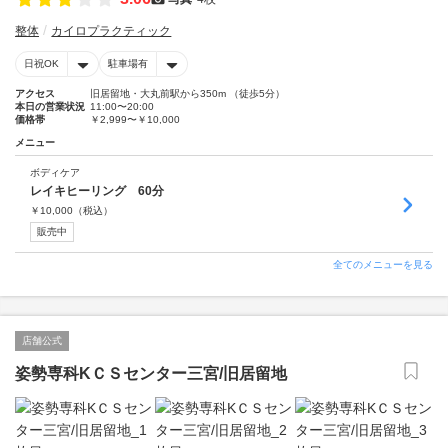
整体
カイロプラクティック
日祝OK
駐車場有
アクセス
旧居留地・大丸前駅から350m （徒歩5分）
本日の営業状況
11:00〜20:00
価格帯
￥2,999〜￥10,000
メニュー
ボディケア
レイキヒーリング 60分
￥
10,000
（税込）
販売中
全てのメニューを見る
店舗公式
姿勢専科KＣＳセンター三宮/旧居留地