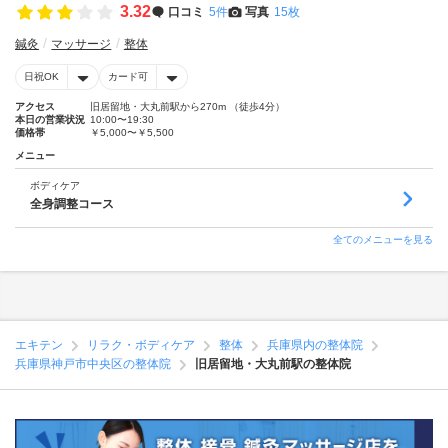
3.32
口コミ
5件
写真
15枚
鍼灸
マッサージ
整体
日祝OK
カード可
アクセス
旧居留地・大丸前駅から270m （徒歩4分）
本日の営業状況
10:00〜19:30
価格帯
￥5,000〜￥5,500
メニュー
ボディケア
全身調整コース
全てのメニューを見る
エキテン
リラク・ボディケア
整体
兵庫県内の整体院
兵庫県神戸市中央区の整体院
旧居留地・大丸前駅の整体院