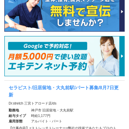
セラピスト/旧居留地・大丸前駅/パート募集/8月7日更
新
Dr.stretch 三宮トアロード店/ds
勤務地
神戸市 旧居留地・大丸前駅
給与タイプ
時給1,177円
雇用形態
アルバイト・パート
【仕事内容】<ストレッチトレーナー>弊社の技術であなたもプロのト