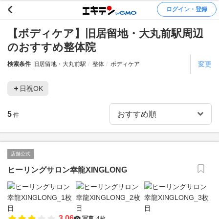
ログイン・登録
【ボディケア】旧居留地・大丸前駅周辺
のおすすめ整体院
変更
検索条件
旧居留地・大丸前駅
整体
ボディケア
日祝OK
5
件
店舗公式
ヒーリングサロン幸龍XINGLONG
3.06
写真
4枚