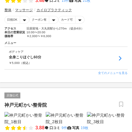
3.46
口コミ
15件
写真
21枚
整体
マッサージ
カイロプラクティック
日祝OK
クーポン有
カード可
アクセス
旧居留地・大丸前駅から270m （徒歩4分）
本日の営業状況
10:00〜20:00
価格帯
￥2,000〜￥6,000
メニュー
ボディケア
全身こりほぐし60分
￥
5,000
（税込）
全てのメニューを見る
店舗公式
神戸元町かい整骨院
3.88
口コミ
9件
写真
19枚