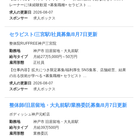
レーナーに!未経験歓迎 <募集職種> セラピスト …
求人の更新日
2026-08-07
スポンサー
求人ボックス
セラピスト/三宮駅/社員募集/8月7日更新
整体院RUFFREE神戸三宮院
勤務地
神戸市 旧居留地・大丸前駅
給与タイプ
月給27万5,000円～50万円
雇用形態
正社員
【仕事内容】拡大につき限定募集/福利厚生 SNS集客、店舗経営、結果
の出る技術が学べる <募集職種> セラピスト …
求人の更新日
2026-08-07
スポンサー
求人ボックス
整体師/旧居留地・大丸前駅/業務委託募集/8月7日更新
ボディッシュ神戸元町店
勤務地
神戸市 旧居留地・大丸前駅
給与タイプ
月給39万500円
雇用形態
業務委託