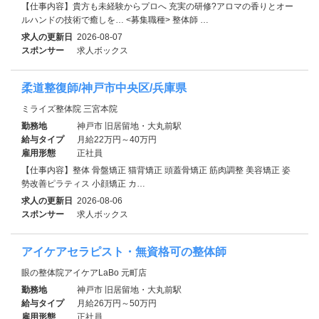
【仕事内容】貴方も未経験からプロへ 充実の研修?アロマの香りとオー
ルハンドの技術で癒しを… <募集職種> 整体師 …
求人の更新日
2026-08-07
スポンサー
求人ボックス
柔道整復師/神戸市中央区/兵庫県
ミライズ整体院 三宮本院
勤務地
神戸市 旧居留地・大丸前駅
給与タイプ
月給22万円～40万円
雇用形態
正社員
【仕事内容】整体 骨盤矯正 猫背矯正 頭蓋骨矯正 筋肉調整 美容矯正 姿
勢改善ピラティス 小顔矯正 カ…
求人の更新日
2026-08-06
スポンサー
求人ボックス
アイケアセラピスト・無資格可の整体師
眼の整体院アイケアLaBo 元町店
勤務地
神戸市 旧居留地・大丸前駅
給与タイプ
月給26万円～50万円
雇用形態
正社員