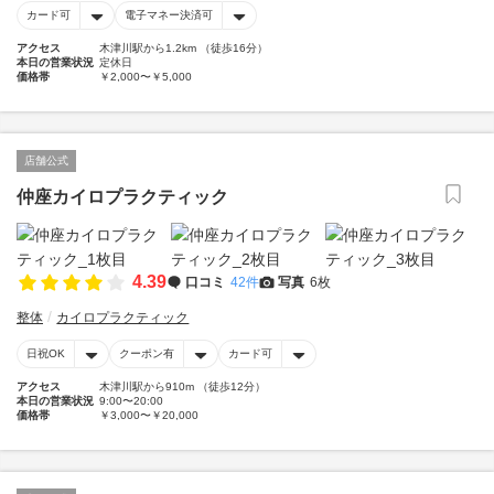
カード可
電子マネー決済可
アクセス
木津川駅から1.2km （徒歩16分）
本日の営業状況
定休日
価格帯
￥2,000〜￥5,000
店舗公式
仲座カイロプラクティック
4.39
口コミ
42件
写真
6枚
整体
カイロプラクティック
日祝OK
クーポン有
カード可
アクセス
木津川駅から910m （徒歩12分）
本日の営業状況
9:00〜20:00
価格帯
￥3,000〜￥20,000