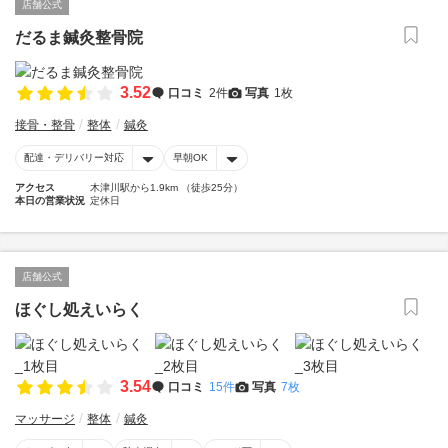
店舗公式
だるま鍼灸整骨院
3.52
口コミ
2件
写真
1枚
接骨・整骨
整体
鍼灸
配達・デリバリー対応
早朝OK
アクセス
木津川駅から1.9km （徒歩25分）
本日の営業状況
定休日
店舗公式
ほぐし処えいらく
3.54
口コミ
15件
写真
7枚
マッサージ
整体
鍼灸