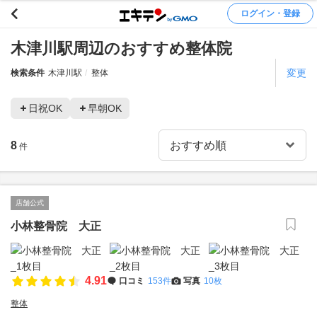
ログイン・登録
木津川駅周辺のおすすめ整体院
変更
検索条件
木津川駅
整体
日祝OK
早朝OK
8
件
店舗公式
小林整骨院 大正
4.91
口コミ
153件
写真
10枚
整体