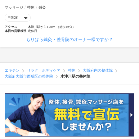
マッサージ
整体
鍼灸
早朝OK
アクセス
木津川駅から1.3km （徒歩16分）
本日の営業状況
定休日
もりはら鍼灸・整骨院のオーナー様ですか？
エキテン
リラク・ボディケア
整体
大阪府内の整体院
大阪府大阪市西成区の整体院
木津川駅の整体院