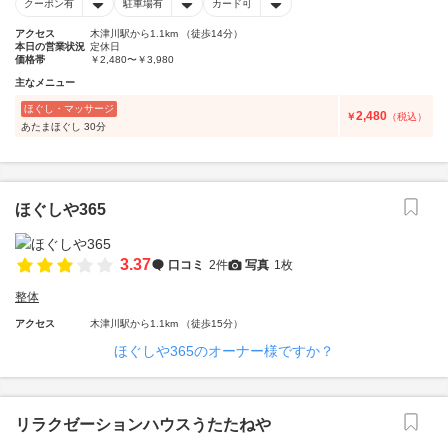
クーポン有
駐車場有
カード可
アクセス
木津川駅から1.1km （徒歩14分）
本日の営業状況
定休日
価格帯
￥2,480〜￥3,980
主なメニュー
ほぐし・マッサージ
2,480
￥
（税込）
あたまほぐし 30分
ほぐしや365
3.37
口コミ
2件
写真
1枚
整体
アクセス
木津川駅から1.1km （徒歩15分）
ほぐしや365のオーナー様ですか？
リラクゼーションハウスうたたねや