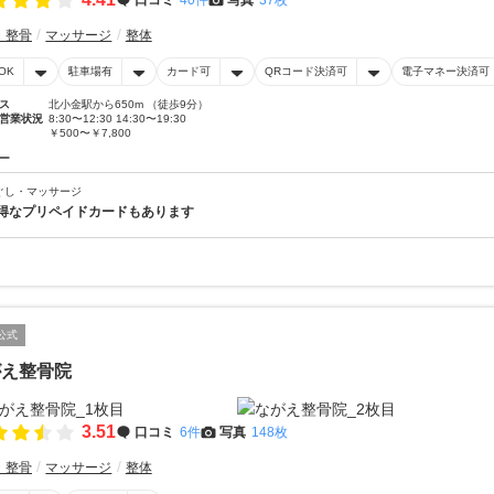
・整骨
マッサージ
整体
OK
駐車場有
カード可
QRコード決済可
電子マネー決済可
ス
北小金駅から650m （徒歩9分）
営業状況
8:30〜12:30 14:30〜19:30
￥500〜￥7,800
ー
ぐし・マッサージ
得なプリペイドカードもあります
公式
がえ整骨院
3.51
口コミ
6件
写真
148枚
・整骨
マッサージ
整体