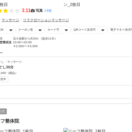
3.11
写真
14枚
マッサージ
リラクゼーションマッサージ
OK
クーポン有
カード可
QRコード決済可
電子マネー決済
ス
北小金駅から810m （徒歩11分）
営業状況
10:00〜20:00
￥2,000〜￥6,000
ー
ぐし・マッサージ
ぐし30分
,000
（税込）
販売中
公式
ーフ整体院