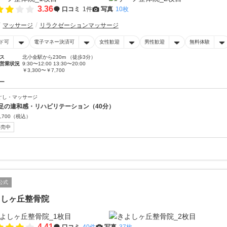
3.36
口コミ
1件
写真
10枚
マッサージ
リラクゼーションマッサージ
ド可
電子マネー決済可
女性歓迎
男性歓迎
無料体験
ス
北小金駅から230m （徒歩3分）
営業状況
9:30〜12:00 13:30〜20:00
￥3,300〜￥7,700
ー
ぐし・マッサージ
足の違和感・リハビリテーション（40分）
,700
（税込）
販売中
公式
よしヶ丘整骨院
4.41
口コミ
40件
写真
37枚