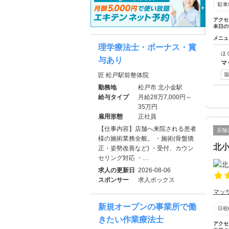
駐車
アクセ
本日の
メニュ
理学療法士・ボーナス・賞
ほ
与あり
マ
匠 松戸駅前整体院
勤務地
松戸市 北小金駅
給与タイプ
月給28万7,000円～
35万円
雇用形態
正社員
【仕事内容】店舗へ来院される患者
店舗
様の施術業務全般。 ・施術(骨盤矯
北
正・姿勢改善など) ・受付、カウン
セリング対応 ・…
求人の更新日
2026-08-06
スポンサー
求人ボックス
マッ
新規オープンの事業所で働
日祝
きたい作業療法士
アクセ