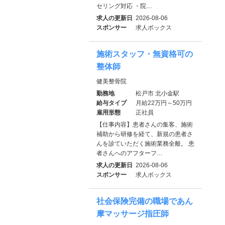
セリング対応 ・院…
求人の更新日
2026-08-06
スポンサー
求人ボックス
施術スタッフ・無資格可の
整体師
健美整骨院
勤務地
松戸市 北小金駅
給与タイプ
月給22万円～50万円
雇用形態
正社員
【仕事内容】患者さんの集客、施術
補助から研修を経て、新規の患者さ
んを診ていただく施術業務全般。 患
者さんへのアフターフ…
求人の更新日
2026-08-06
スポンサー
求人ボックス
社会保険完備の職場であん
摩マッサージ指圧師