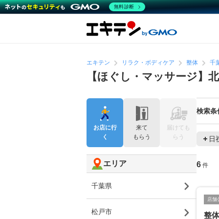
無料診断
エキテン
リラク・ボディケア
整体
千
【ほぐし・マッサージ】北
検索条
お店に行
来て
届けても
く
もらう
らう
日
エリア
6
件
千葉県
店舗
松戸市
整