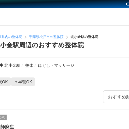
葉県内の整体院
千葉県松戸市の整体院
北小金駅の整体院
小金駅周辺のおすすめ整体院
件
北小金駅
整体
ほぐし・マッサージ
祝OK
早朝OK
公式
体師麻生