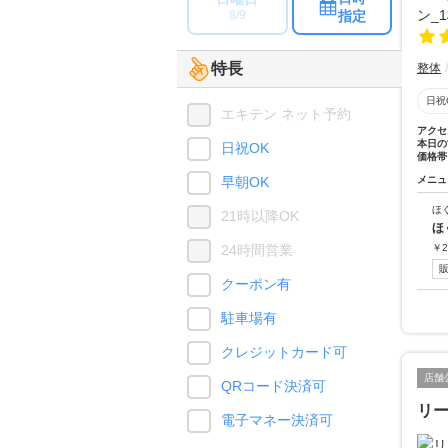
指定
8/9
特長
整体
日祝
エキテン ネット予約
アクセ
本日の
日祝OK
価格帯
早朝OK
メニュ
ほ
21時以降OK
ほ
24時間営業
￥
2
クーポン有
駐車場有
クレジットカード可
店舗
QRコード決済可
リ
電子マネー決済可