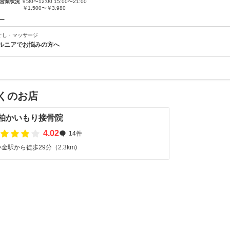
営業状況
9:30〜12:00 15:00〜21:00
￥1,500〜￥3,980
ー
ぐし・マッサージ
ルニアでお悩みの方へ
くのお店
柏かいもり接骨院
4.02
14件
金駅から徒歩29分（2.3km)