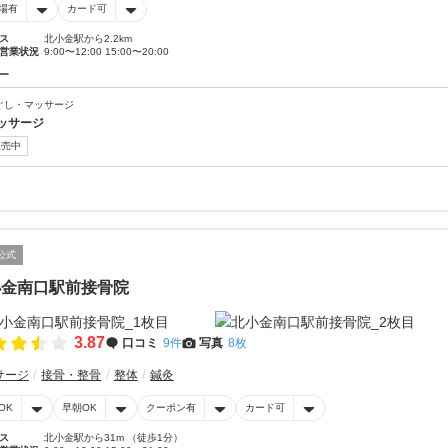
場有
カード可
ス
北小金駅から2.2km
営業状況
9:00〜12:00 15:00〜20:00
ー
ぐし・マッサージ
ッサージ
販売中
公式
小金南口駅前接骨院
3.87
口コミ
9件
写真
8枚
サージ
接骨・整骨
整体
鍼灸
OK
早朝OK
クーポン有
カード可
ス
北小金駅から31m （徒歩1分）