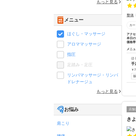
もっと見る
整体
メニュー
カー
ほぐし・マッサージ
アクセ
本日の
価格帯
アロママッサージ
メニュ
指圧
ほ
手
足踏み・足圧
￥
7
リンパマッサージ・リンパ
ドレナージュ
もっと見る
お悩み
店舗
き
肩こり
腰痛