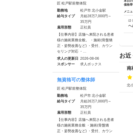
本日の
匠 松戸駅前整体院
価格帯
勤務地
松戸市 北小金駅
メニュ
給与タイプ
月給28万7,000円～
ほ
35万円
ヘ
雇用形態
正社員
【仕事内容】店舗へ来院される患者
様の施術業務全般。 ・施術(骨盤矯
正・姿勢改善など) ・受付、カウン
セリング対応 ・…
お近
求人の更新日
2026-08-06
スポンサー
求人ボックス
南
無資格可の整体師
北小
匠 松戸駅前整体院
勤務地
松戸市 北小金駅
給与タイプ
月給26万7,000円～
35万円
雇用形態
正社員
【仕事内容】店舗へ来院される患者
様の施術業務全般 ・施術(骨盤矯
正・姿勢改善など) ・受付、カウン