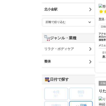
北小金駅
整体
日祝
アクセ
本日の
ジャンル・業種
価格帯
メニュ
リラク・ボディケア
ほ
肩
整体
日付で探す
店舗
り
今日
明日
8/7
8/8
日時
日曜日