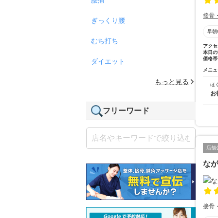
接骨
ぎっくり腰
早朝
むち打ち
アクセ
本日の
価格帯
ダイエット
メニュ
もっと見る
ほ
お
フリーワード
店舗
な
接骨