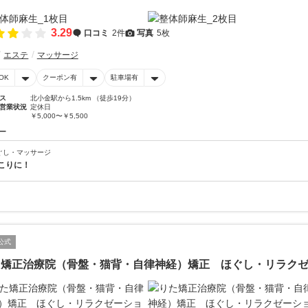
3.29
口コミ
2件
写真
5枚
エステ
マッサージ
OK
クーポン有
駐車場有
ス
北小金駅から1.5km （徒歩19分）
営業状況
定休日
￥5,000〜￥5,500
ー
ぐし・マッサージ
こりに！
公式
た矯正治療院（骨盤・猫背・自律神経）矯正 ほぐし・リラク