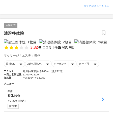
全てのメニューを見る
店舗公式
清澄整体院
3.32
口コミ
3件
写真
6枚
マッサージ
エステ
整体
日祝OK
21時以降OK
クーポン有
カード可
アクセス
菊川駅(東京)から960m （徒歩12分）
本日の営業状況
11:00〜22:00
価格帯
￥3,300〜￥14,850
メニュー
整体
整体30分
￥
3,300
（税込）
販売中