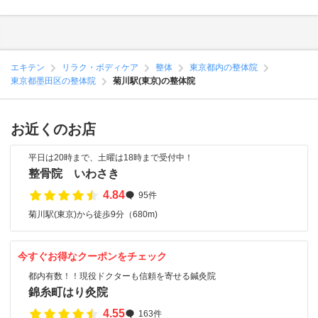
エキテン
リラク・ボディケア
整体
東京都内の整体院
東京都墨田区の整体院
菊川駅(東京)の整体院
お近くのお店
平日は20時まで、土曜は18時まで受付中！
整骨院 いわさき
4.84
95件
菊川駅(東京)から徒歩9分（680m)
今すぐお得なクーポンをチェック
都内有数！！現役ドクターも信頼を寄せる鍼灸院
錦糸町はり灸院
4.55
163件