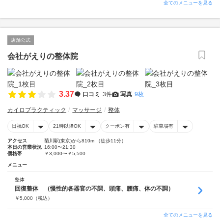
全てのメニューを見る
店舗公式
会社がえりの整体院
3.37
口コミ
3件
写真
9枚
カイロプラクティック
マッサージ
整体
日祝OK
21時以降OK
クーポン有
駐車場有
アクセス
菊川駅(東京)から810m （徒歩11分）
本日の営業状況
16:00〜21:30
価格帯
￥3,000〜￥5,500
メニュー
整体
回復整体 （慢性的各器官の不調、頭痛、腰痛、体の不調）
￥
5,000
（税込）
全てのメニューを見る