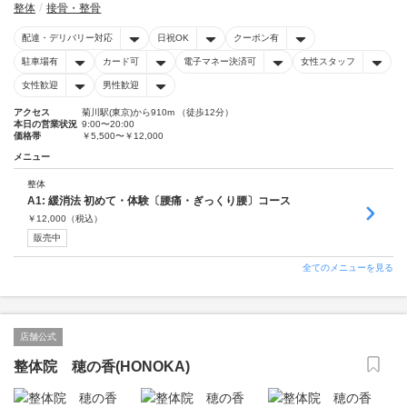
整体
接骨・整骨
配達・デリバリー対応
日祝OK
クーポン有
駐車場有
カード可
電子マネー決済可
女性スタッフ
女性歓迎
男性歓迎
アクセス
菊川駅(東京)から910m （徒歩12分）
本日の営業状況
9:00〜20:00
価格帯
￥5,500〜￥12,000
メニュー
整体
A1: 緩消法 初めて・体験〔腰痛・ぎっくり腰〕コース
￥
12,000
（税込）
販売中
全てのメニューを見る
店舗公式
整体院 穂の香(HONOKA)