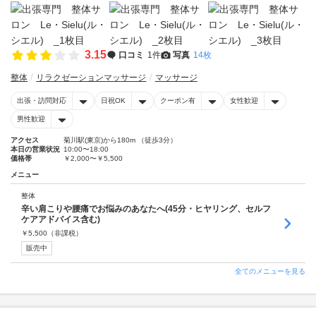
3.15
口コミ
1件
写真
14枚
整体
リラクゼーションマッサージ
マッサージ
出張・訪問対応
日祝OK
クーポン有
女性歓迎
男性歓迎
アクセス
菊川駅(東京)から180m （徒歩3分）
本日の営業状況
10:00〜18:00
価格帯
￥2,000〜￥5,500
メニュー
整体
辛い肩こりや腰痛でお悩みのあなたへ(45分・ヒヤリング、セルフ
ケアアドバイス含む)
￥
5,500
（非課税）
販売中
全てのメニューを見る