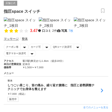
店舗公式
指圧space スイッチ
3.47
口コミ
2件
写真
7枚
マッサージ
整体
クーポン有
カード可
QRコード決済可
電子マネー決済可
アクセス
菊川駅(東京)から1.4km （徒歩18分）
本日の営業状況
定休日
価格帯
￥1,500〜￥7,000
メニュー
整体
しつこい肩こり、首の痛み、繰り返す腰痛に 指圧と姿勢調整テ
クニックでお身体を整えます
￥
7,000
（税込）
販売中
全てのメニューを見る