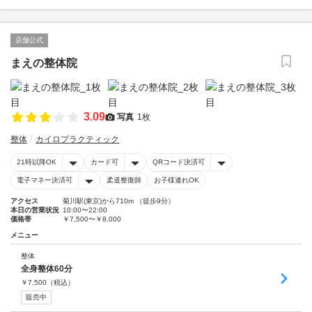
店舗公式
まえの整体院
3.09
写真
1枚
整体
カイロプラクティック
21時以降OK
カード可
QRコード決済可
電子マネー決済可
柔道整復師
お子様連れOK
アクセス
菊川駅(東京)から710m （徒歩9分）
本日の営業状況
10:00〜22:00
価格帯
￥7,500〜￥8,000
メニュー
整体
全身整体60分
￥
7,500
（税込）
販売中