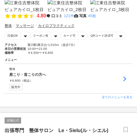
4.80
口コミ
121件
写真
45枚
整体
マッサージ
カイロプラクティック
日祝OK
クーポン有
カード可
QRコード決済可
アクセス
菊川駅(東京)から510m （徒歩7分）
本日の営業状況
10:00〜21:00
価格帯
￥4,500〜￥6,600
メニュー
整体
肩こり・首こりの方へ
￥
6,600
（税込）
販売中
全てのメニューを見る
店舗公式
出張専門 整体サロン Le・Sielu(ル・シエル)