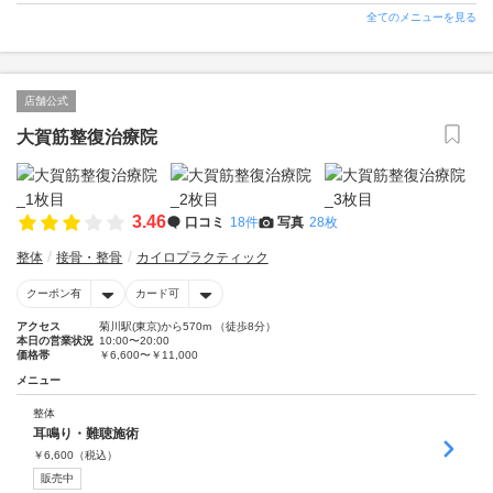
全てのメニューを見る
店舗公式
大賀筋整復治療院
3.46
口コミ
18件
写真
28枚
整体
接骨・整骨
カイロプラクティック
クーポン有
カード可
アクセス
菊川駅(東京)から570m （徒歩8分）
本日の営業状況
10:00〜20:00
価格帯
￥6,600〜￥11,000
メニュー
整体
耳鳴り・難聴施術
￥
6,600
（税込）
販売中