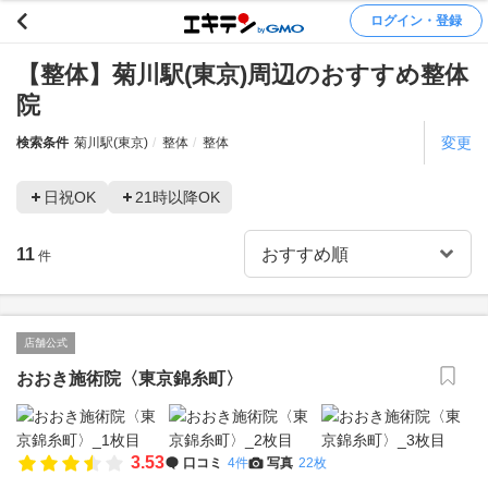
ログイン・登録
【整体】菊川駅(東京)周辺のおすすめ整体
院
変更
検索条件
菊川駅(東京)
整体
整体
日祝OK
21時以降OK
11
件
店舗公式
おおき施術院〈東京錦糸町〉
3.53
口コミ
4件
写真
22枚