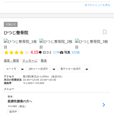
全てのメニューを見る
店舗公式
ひつじ整骨院
4.15
口コミ
17件
写真
102枚
接骨・整骨
マッサージ
整体
カード可
QRコード決済可
電子マネー決済可
アクセス
菊川駅(東京)から200m （徒歩3分）
本日の営業状況
10:30〜13:00 15:00〜20:30
価格帯
￥1,000〜￥8,640
メニュー
整体
筋膜性腰痛の方へ
￥
3,980
（税込）
販売中