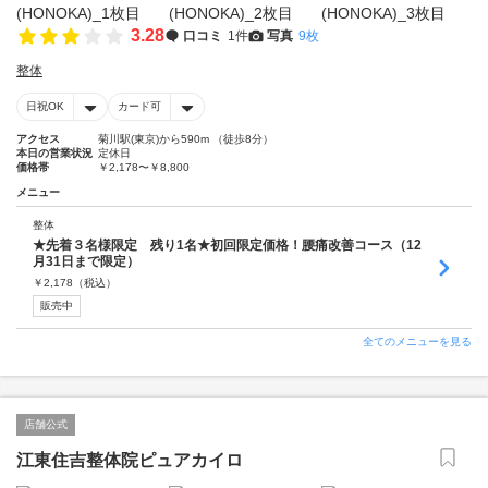
3.28
口コミ
1件
写真
9枚
整体
日祝OK
カード可
アクセス
菊川駅(東京)から590m （徒歩8分）
本日の営業状況
定休日
価格帯
￥2,178〜￥8,800
メニュー
整体
★先着３名様限定 残り1名★初回限定価格！腰痛改善コース（12
月31日まで限定）
￥
2,178
（税込）
販売中
全てのメニューを見る
店舗公式
江東住吉整体院ピュアカイロ