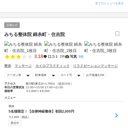
全てのメニューを見る
店舗公式
みちる整体院 錦糸町・住吉院
3.18
口コミ
2件
写真
8枚
整体
マッサージ
カイロプラクティック
リラクゼーションマッサージ
クーポン有
駐車場有
カード可
お子様連れOK
アクセス
菊川駅(東京)から760m （徒歩10分）
本日の営業状況
11:00〜15:00 17:00〜21:00
価格帯
￥2,000〜￥8,000
メニュー
整体
5名様限定！【自律神経整体】初回2,000円
￥
2,000
（税込）
受付中