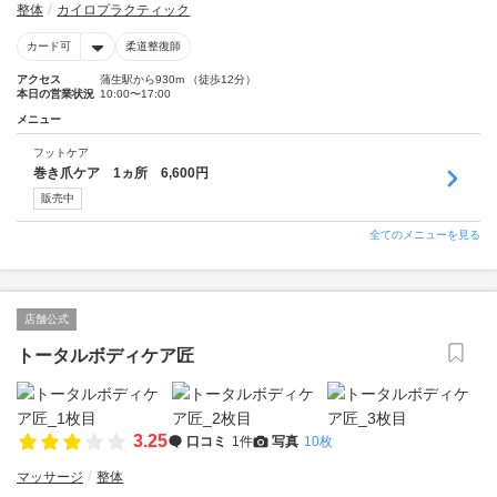
整体
カイロプラクティック
カード可
柔道整復師
アクセス
蒲生駅から930m （徒歩12分）
本日の営業状況
10:00〜17:00
メニュー
フットケア
巻き爪ケア 1ヵ所 6,600円
販売中
全てのメニューを見る
店舗公式
トータルボディケア匠
3.25
口コミ
1件
写真
10枚
マッサージ
整体