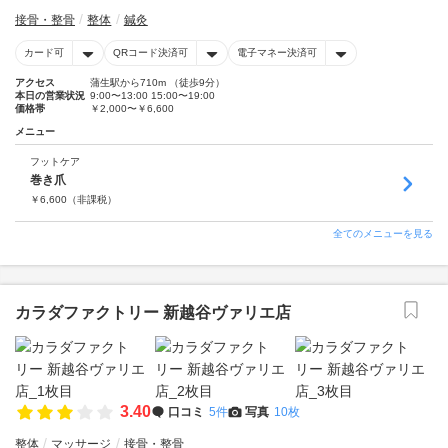
接骨・整骨
整体
鍼灸
カード可
QRコード決済可
電子マネー決済可
アクセス
蒲生駅から710m （徒歩9分）
本日の営業状況
9:00〜13:00 15:00〜19:00
価格帯
￥2,000〜￥6,600
メニュー
フットケア
巻き爪
￥
6,600
（非課税）
全てのメニューを見る
カラダファクトリー 新越谷ヴァリエ店
3.40
口コミ
5件
写真
10枚
整体
マッサージ
接骨・整骨