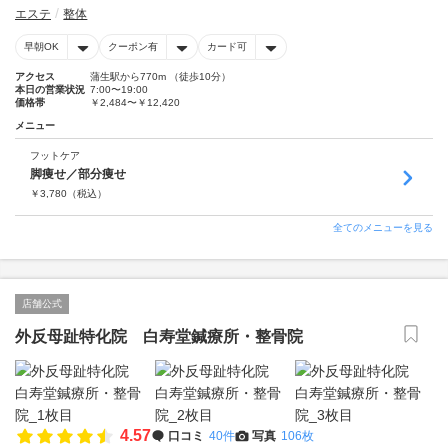
エステ
整体
早朝OK
クーポン有
カード可
アクセス
蒲生駅から770m （徒歩10分）
本日の営業状況
7:00〜19:00
価格帯
￥2,484〜￥12,420
メニュー
フットケア
脚痩せ／部分痩せ
￥
3,780
（税込）
全てのメニューを見る
店舗公式
外反母趾特化院 白寿堂鍼療所・整骨院
4.57
口コミ
40件
写真
106枚