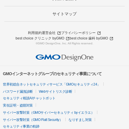
サイトマップ
利用規約
運営会社
プライバシーポリシー
best choice クリニック byGMO
best choice 歯科 byGMO
©GMO DesignOne, Inc. All Rights reserved.
GMOインターネットグループのセキュリティ事業について
世界初総合ネットセキュリティサービス「GMOセキュリティ24」
パスワード漏洩診断
Webサイトリスク診断
セキュリティ相談AIチャットボット
実在証明・盗聴対策
サイバー攻撃対策（GMOサイバーセキュリティ byイエラエ）
サイバー攻撃対策（GMO Flatt Security）
なりすまし対策
セキュリティ事業の軌跡