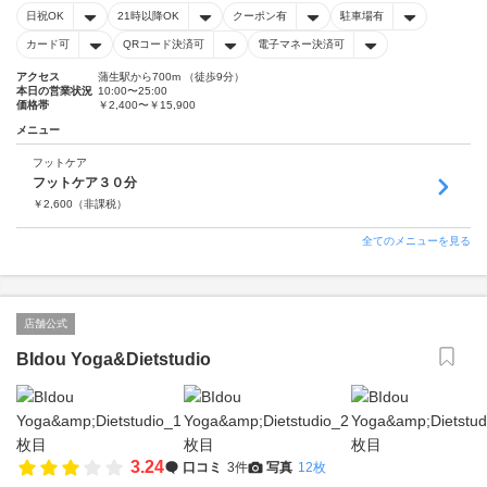
日祝OK
21時以降OK
クーポン有
駐車場有
カード可
QRコード決済可
電子マネー決済可
アクセス
蒲生駅から700m （徒歩9分）
本日の営業状況
10:00〜25:00
価格帯
￥2,400〜￥15,900
メニュー
フットケア
フットケア３０分
￥
2,600
（非課税）
全てのメニューを見る
店舗公式
BIdou Yoga&Dietstudio
3.24
口コミ
3件
写真
12枚