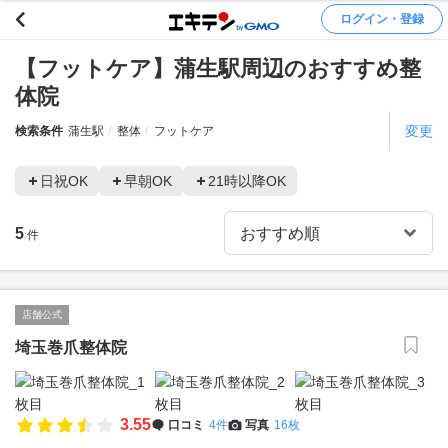
ログイン・登録
【フットケア】蒲生駅周辺のおすすめ整
体院
変更
検索条件
蒲生駅
整体
フットケア
日祝OK
早朝OK
21時以降OK
5
件
店舗公式
埼玉巻爪整体院
3.55
口コミ
4件
写真
16枚