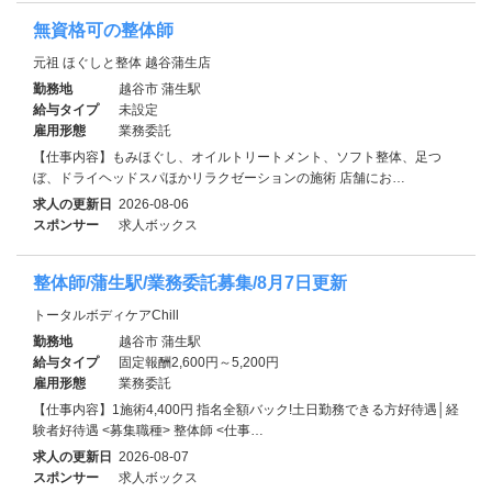
無資格可の整体師
元祖 ほぐしと整体 越谷蒲生店
勤務地
越谷市 蒲生駅
給与タイプ
未設定
雇用形態
業務委託
【仕事内容】もみほぐし、オイルトリートメント、ソフト整体、足つ
ぼ、ドライヘッドスパほかリラクゼーションの施術 店舗にお…
求人の更新日
2026-08-06
スポンサー
求人ボックス
整体師/蒲生駅/業務委託募集/8月7日更新
トータルボディケアChill
勤務地
越谷市 蒲生駅
給与タイプ
固定報酬2,600円～5,200円
雇用形態
業務委託
【仕事内容】1施術4,400円 指名全額バック!土日勤務できる方好待遇│経
験者好待遇 <募集職種> 整体師 <仕事…
求人の更新日
2026-08-07
スポンサー
求人ボックス