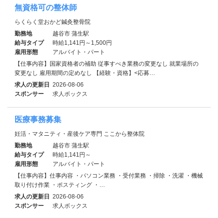
無資格可の整体師
らくらく堂おかど鍼灸整骨院
勤務地
越谷市 蒲生駅
給与タイプ
時給1,141円～1,500円
雇用形態
アルバイト・パート
【仕事内容】国家資格者の補助 従事すべき業務の変更なし 就業場所の
変更なし 雇用期間の定めなし 【経験・資格】<応募…
求人の更新日
2026-08-06
スポンサー
求人ボックス
医療事務募集
妊活・マタニティ・産後ケア専門 ここから整体院
勤務地
越谷市 蒲生駅
給与タイプ
時給1,141円～
雇用形態
アルバイト・パート
【仕事内容】仕事内容 ・パソコン業務 ・受付業務 ・掃除 ・洗濯 ・機械
取り付け作業 ・ポスティング ・…
求人の更新日
2026-08-06
スポンサー
求人ボックス