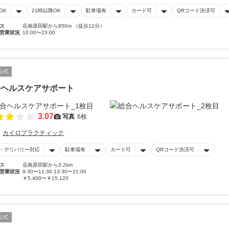
OK
21時以降OK
駐車場有
カード可
QRコード決済可
ス
岳南原田駅から850m （徒歩11分）
営業状況
10:00〜23:00
公式
合ヘルスケアサポート
3.07
写真
6枚
カイロプラクティック
・デリバリー対応
駐車場有
カード可
QRコード決済可
ス
岳南原田駅から3.2km
営業状況
9:30〜11:30 13:30〜21:00
￥5,400〜￥15,120
公式