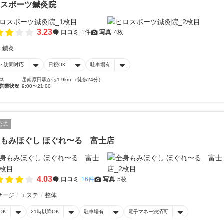
ロスポーツ鍼灸院
3.23
口コミ
1件
写真
4枚
鍼灸
・訪問対応
日祝OK
駐車場有
ス
岳南原田駅から1.9km （徒歩24分）
営業状況
9:00〜21:00
公式
もみほぐし ほぐれ〜る 富士店
4.03
口コミ
16件
写真
5枚
サージ
エステ
整体
OK
21時以降OK
駐車場有
電子マネー決済可