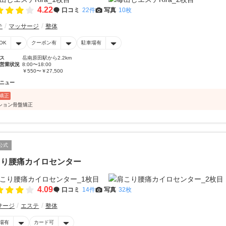
4.22
口コミ
22件
写真
10枚
テ
マッサージ
整体
OK
クーポン有
駐車場有
ス
岳南原田駅から2.2km
営業状況
8:00〜18:00
￥550〜￥27,500
ニュー
矯正
ション骨盤矯正
公式
こり腰痛カイロセンター
4.09
口コミ
14件
写真
32枚
サージ
エステ
整体
場有
カード可