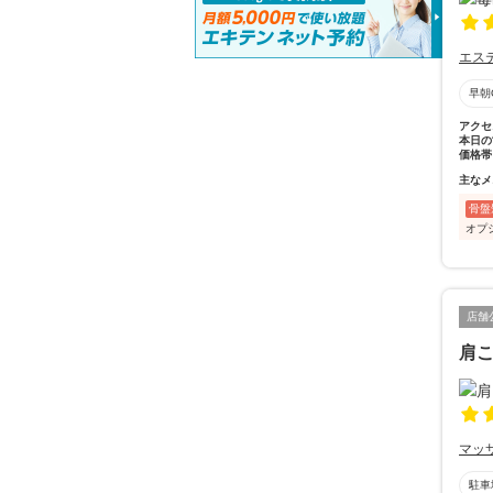
エス
早朝
アクセ
本日の
価格帯
主なメ
骨盤
オプ
店舗
肩
マッ
駐車