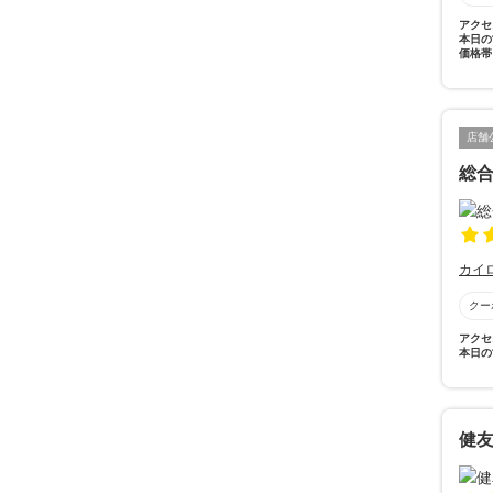
アクセ
本日の
価格帯
店舗
総
カイ
クー
アクセ
本日の
健