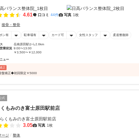
4.61
口コミ
44件
写真
1枚
接骨・整骨
ポン有
駐車場有
カード可
女性スタッフ
柔道整復師
ス
岳南原田駅から2.6km
営業状況
9:00〜13:00
￥3,500〜￥12,000
ニュー
矯正
骨盤矯正◆初回限定￥5000
公式
らくもみのき富士原田駅前店
3.05
写真
1枚
サージ
整体