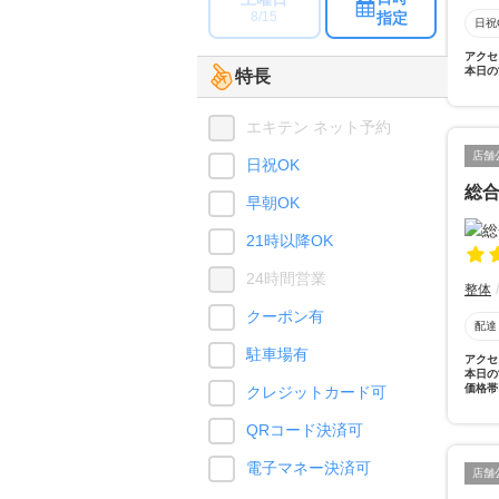
指定
8/15
日祝
アクセ
本日の
特長
エキテン ネット予約
店舗
日祝OK
総
早朝OK
21時以降OK
24時間営業
整体
クーポン有
配達
駐車場有
アクセ
本日の
価格帯
クレジットカード可
QRコード決済可
電子マネー決済可
店舗