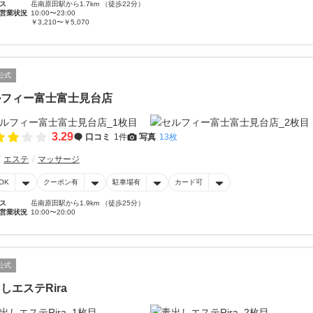
ス
岳南原田駅から1.7km （徒歩22分）
営業状況
10:00〜23:00
￥3,210〜￥5,070
公式
ルフィー富士富士見台店
3.29
口コミ
1件
写真
13枚
エステ
マッサージ
OK
クーポン有
駐車場有
カード可
ス
岳南原田駅から1.9km （徒歩25分）
営業状況
10:00〜20:00
公式
しエステRira