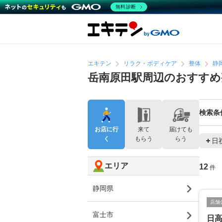
無料診断
エキテン
リラク・ボディケア
整体
静
岳南原田駅周辺のおすすめ
検索条
お店に行
来て
届けても
く
もらう
らう
日
エリア
12
件
静岡県
店舗
富士市
日