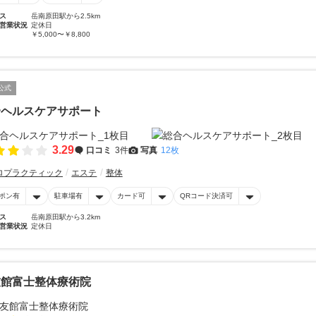
ス
岳南原田駅から2.5km
営業状況
定休日
￥5,000〜￥8,800
公式
合ヘルスケアサポート
3.29
口コミ
3件
写真
12枚
ロプラクティック
エステ
整体
ポン有
駐車場有
カード可
QRコード決済可
ス
岳南原田駅から3.2km
営業状況
定休日
友館富士整体療術院