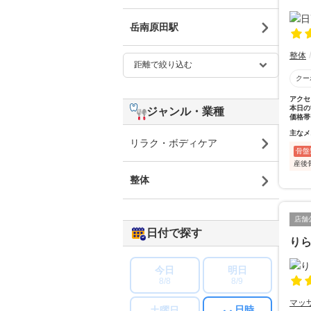
岳南原田駅
整体
クー
アクセ
本日の
ジャンル・業種
価格帯
主なメ
リラク・ボディケア
骨盤
産後
整体
店舗
日付で探す
り
今日
明日
8/8
8/9
マッ
日時
土曜日