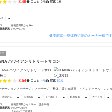
3.46
口コミ
2件
写真
1枚
OK
ス
岳南原田駅から3km
営業状況
9:00〜21:00
健友館富士整体療術院のオーナー様で
公式
ANA ハワイアンリトリートサロン
3.54
口コミ
4件
写真
59枚
クゼーションマッサージ
マッサージ
整体
貸し会議室・イベントホール・レン
・訪問対応
日祝OK
クーポン有
駐車場有
カード可
ス
岳南原田駅から1.4km （徒歩18分）
営業状況
10:00〜21:00
￥1,210〜￥3,550