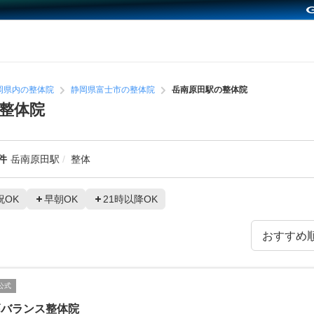
岡県内の整体院
静岡県富士市の整体院
岳南原田駅の整体院
整体院
件
岳南原田駅
整体
祝OK
早朝OK
21時以降OK
公式
高バランス整体院