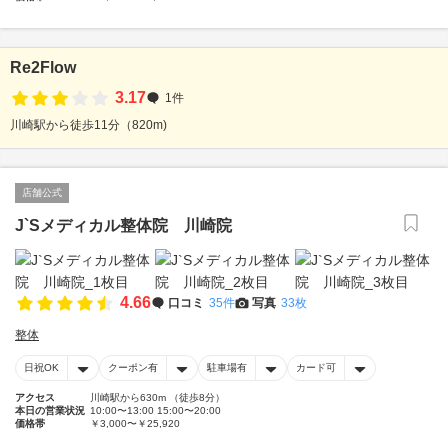
Re2Flow
3.17
1件
川崎駅から徒歩11分（820m)
店舗公式
J`Sメディカル整体院 川崎院
4.66
口コミ
35件
写真
33枚
整体
日祝OK
クーポン有
駐車場有
カード可
アクセス
川崎駅から630m （徒歩8分）
本日の営業状況
10:00〜13:00 15:00〜20:00
価格帯
￥3,000〜￥25,920