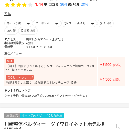
4.44
口コミ
36件
写真
28枚
整体
ネット予約
クーポン有
QRコード決済可
きゆう師
はり師
柔道整復師
アクセス
川崎駅から530m （徒歩7分）
本日の営業状況
定休日
価格帯
￥1,000〜￥10,000
主なメニュー
整体
7,500
￥
（税込）
【初回】当院オリジナルほぐし＆コンディショニング調整コース 60
分 初回クーポンあり
ほぐし・マッサージ
4,500
￥
（税込）
当院オリジナルほぐし＆深層筋ストレッチコース 45分
ネット予約カレンダー
ネット予約で最大10,000円分のAmazonギフトカードが当たる！
店舗公式
ネット予約スピードくじ対象店
川崎整体ベルヴィー ダイワロイネットホテル川