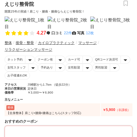
えじり整骨院
開業25年の実績！肩こり・腰痛・膝痛ならえじり整骨院！
4.27
口コミ
22件
写真
12枚
整体
接骨・整骨
カイロプラクティック
マッサージ
リラクゼーションマッサージ
ネット予約
クーポン有
カード可
QRコード決済可
女性スタッフ
予約あり
女性歓迎
男性歓迎
お子様連れOK
アクセス
川崎駅から1.7km （徒歩22分）
本日の営業状況
定休日
価格帯
￥3,000〜￥6,900
主なメニュー
整体
5,900
￥
（非課税）
【全身整体】肩こり•腰痛•膝痛はこちら(スタッフ対応)
おすすめのクーポン
50