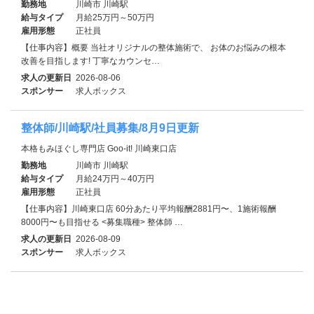
勤務地
川崎市 川崎駅
給与タイプ
月給25万円～50万円
雇用形態
正社員
【仕事内容】概要 当社オリジナルの整体施術で、 お体のお悩みの根本
改善を目指します! 丁寧なカウンセ…
求人の更新日
2026-08-06
スポンサー
求人ボックス
整体師/川崎駅/社員募集/8月9日更新
本格もみほぐし専門店 Goo-it! 川崎東口店
勤務地
川崎市 川崎駅
給与タイプ
月給24万円～40万円
雇用形態
正社員
【仕事内容】川崎東口店 60分あたり平均報酬2881円〜、1施術報酬
8000円〜も目指せる <募集職種> 整体師 …
求人の更新日
2026-08-09
スポンサー
求人ボックス