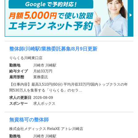
整体師/川崎駅/業務委託募集/8月9日更新
りらくる川崎東口店
勤務地
川崎市 川崎駅
給与タイプ
月給33万円
雇用形態
業務委託
【仕事内容】最高3,510円(60分) 平均月収33万円!国内トップクラスの年
間530万人を集客する「りらくる」のセラ…
求人の更新日
2026-08-09
スポンサー
求人ボックス
無資格可の整体師
株式会社メディックス RelaXE アトレ川崎店
勤務地
川崎市 川崎駅