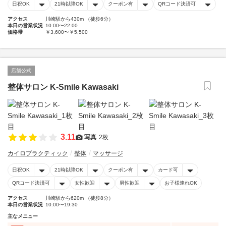
日祝OK
21時以降OK
クーポン有
QRコード決済可
アクセス
川崎駅から430m （徒歩6分）
本日の営業状況
10:00〜22:00
価格帯
￥3,600〜￥5,500
店舗公式
整体サロン K-Smile Kawasaki
3.11
写真
2枚
カイロプラクティック
整体
マッサージ
日祝OK
21時以降OK
クーポン有
カード可
QRコード決済可
女性歓迎
男性歓迎
お子様連れOK
アクセス
川崎駅から620m （徒歩8分）
本日の営業状況
10:00〜19:30
主なメニュー