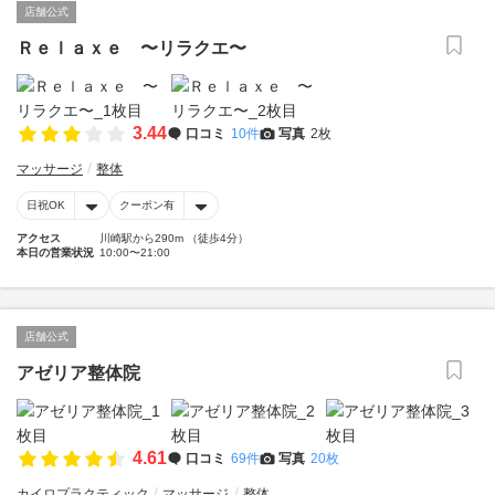
店舗公式
Ｒｅｌａｘｅ 〜リラクエ〜
3.44
口コミ
10件
写真
2枚
マッサージ
整体
日祝OK
クーポン有
アクセス
川崎駅から290m （徒歩4分）
本日の営業状況
10:00〜21:00
店舗公式
アゼリア整体院
4.61
口コミ
69件
写真
20枚
カイロプラクティック
マッサージ
整体