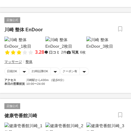
店舗公式
川崎 整体 EnDoor
3.28
口コミ
2件
写真
6枚
マッサージ
整体
日祝OK
21時以降OK
クーポン有
アクセス
川崎駅から430m （徒歩6分）
本日の営業状況
10:00〜24:00
店舗公式
健康壱番館川崎