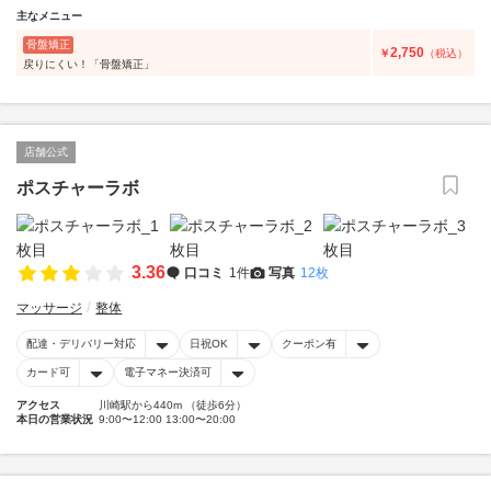
主なメニュー
骨盤矯正
2,750
￥
（税込）
戻りにくい！「骨盤矯正」
店舗公式
ポスチャーラボ
3.36
口コミ
1件
写真
12枚
マッサージ
整体
配達・デリバリー対応
日祝OK
クーポン有
カード可
電子マネー決済可
アクセス
川崎駅から440m （徒歩6分）
本日の営業状況
9:00〜12:00 13:00〜20:00