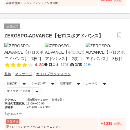
8,800
￥
（税込）
産後骨盤矯正＋ボディメンテナンス 80分
店舗公式
ZEROSPO-ADVANCE【ゼロスポアドバンス】
4.24
口コミ
170件
写真
62枚
整体
マッサージ
カイロプラクティック
日祝OK
クーポン有
駐車場有
カード可
電子マネー決済可
アクセス
川崎駅から240m （徒歩3分）
本日の営業状況
11:00〜20:00
価格帯
￥2,980〜￥9,300
主なメニュー
骨盤矯正
4,235
￥
（税込）
楽トレ（インナーマッスルトレーニング）