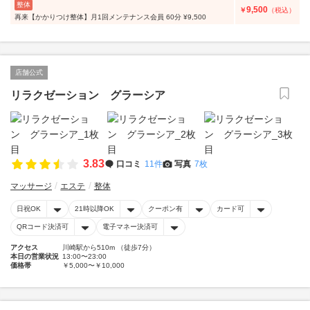
整体
9,500
￥
（税込）
再来【かかりつけ整体】月1回メンテナンス会員 60分 ¥9,500
店舗公式
リラクゼーション グラーシア
3.83
口コミ
11件
写真
7枚
マッサージ
エステ
整体
日祝OK
21時以降OK
クーポン有
カード可
QRコード決済可
電子マネー決済可
アクセス
川崎駅から510m （徒歩7分）
本日の営業状況
13:00〜23:00
価格帯
￥5,000〜￥10,000