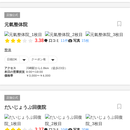
店舗公式
元氣整体院
3.38
口コミ
11件
写真
15枚
整体
日祝OK
クーポン有
アクセス
川崎駅から1.8km （徒歩23分）
本日の営業状況
9:00〜19:00
価格帯
￥3,000〜￥4,000
店舗公式
だいじょうぶ回復院
3.37
口コミ
10件
写真
20枚