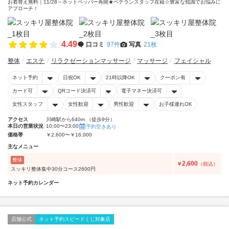
お着替え無料｜11/28～ホットペッパー再開★ベテランスタッフ在籍☆豊富な知識でお悩みに
アプローチ！
4.49
口コミ
97件
写真
21枚
整体
エステ
リラクゼーションマッサージ
マッサージ
フェイシャル
ネット予約
日祝OK
21時以降OK
クーポン有
カード可
QRコード決済可
電子マネー決済可
女性スタッフ
女性歓迎
男性歓迎
お子様連れOK
アクセス
川崎駅から640m （徒歩9分）
本日の営業状況
10:00〜23:00
予約空きあり
価格帯
￥2,600〜￥16,000
主なメニュー
整体
2,600
￥
（税込）
スッキリ整体集中30分コース2600円
ネット予約カレンダー
店舗公式
ネット予約スピードくじ対象店