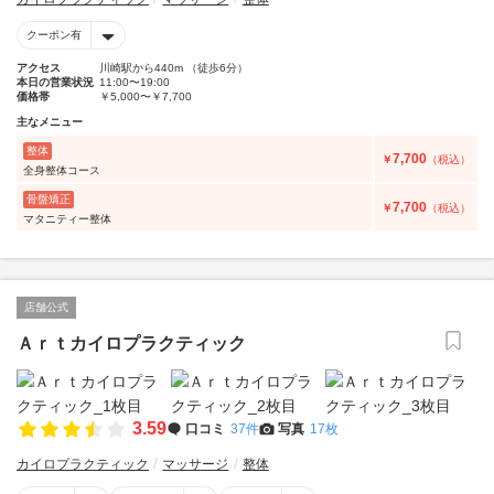
クーポン有
アクセス
川崎駅から440m （徒歩6分）
本日の営業状況
11:00〜19:00
価格帯
￥5,000〜￥7,700
主なメニュー
整体
7,700
￥
（税込）
全身整体コース
骨盤矯正
7,700
￥
（税込）
マタニティー整体
店舗公式
Ａｒｔカイロプラクティック
3.59
口コミ
37件
写真
17枚
カイロプラクティック
マッサージ
整体