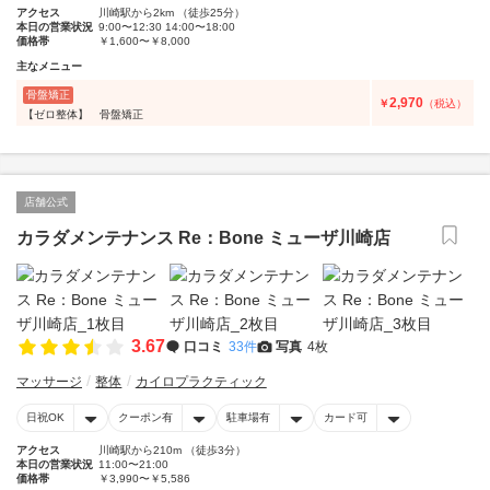
アクセス
川崎駅から2km （徒歩25分）
本日の営業状況
9:00〜12:30 14:00〜18:00
価格帯
￥1,600〜￥8,000
主なメニュー
骨盤矯正
2,970
￥
（税込）
【ゼロ整体】 骨盤矯正
店舗公式
カラダメンテナンス Re：Bone ミューザ川崎店
3.67
口コミ
33件
写真
4枚
マッサージ
整体
カイロプラクティック
日祝OK
クーポン有
駐車場有
カード可
アクセス
川崎駅から210m （徒歩3分）
本日の営業状況
11:00〜21:00
価格帯
￥3,990〜￥5,586