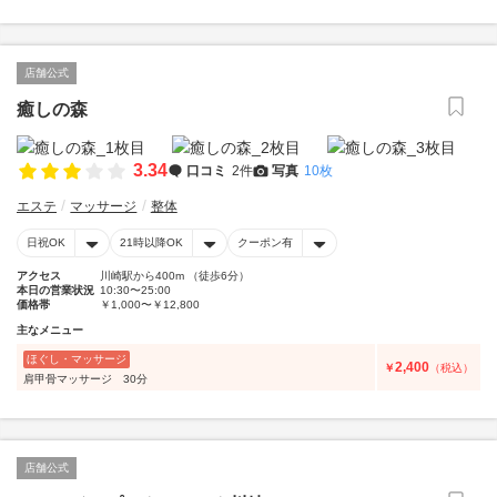
店舗公式
癒しの森
3.34
口コミ
2件
写真
10枚
エステ
マッサージ
整体
日祝OK
21時以降OK
クーポン有
アクセス
川崎駅から400m （徒歩6分）
本日の営業状況
10:30〜25:00
価格帯
￥1,000〜￥12,800
主なメニュー
ほぐし・マッサージ
2,400
￥
（税込）
肩甲骨マッサージ 30分
店舗公式