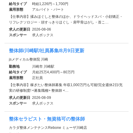
給与タイプ
時給1,226円～1,700円
雇用形態
アルバイト・パート
【仕事内容】揉みほぐしと整体のほか、ドライヘッドスパ・小顔矯正・
リフレクソロジー・頭すっきりほぐし・肩甲骨はがし・首こ…
求人の更新日
2026-08-06
スポンサー
求人ボックス
整体師/川崎駅/社員募集/8月9日更新
jsメディカル整体院 川崎
勤務地
川崎市 川崎駅
給与タイプ
月給25万4,400円～80万円
雇用形態
正社員
【仕事内容】稼ぎたい整体師募集 年収1,000万円も可能!完全週休2日/充
実の研修制度! <募集職種> 整体師 <…
求人の更新日
2026-08-09
スポンサー
求人ボックス
整体セラピスト・無資格可の整体師
カラダ整体メンテナンスRebone ミューザ川崎店