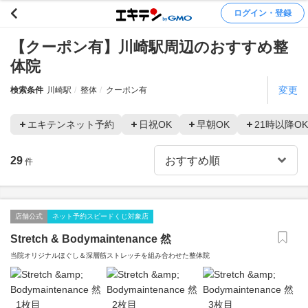
ログイン・登録
【クーポン有】川崎駅周辺のおすすめ整
体院
変更
検索条件
川崎駅
整体
クーポン有
エキテンネット予約
日祝OK
早朝OK
21時以降OK
29
件
店舗公式
ネット予約スピードくじ対象店
Stretch & Bodymaintenance 然
当院オリジナルほぐし＆深層筋ストレッチを組み合わせた整体院