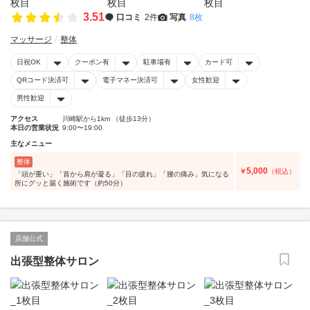
3.51
口コミ
2件
写真
8枚
マッサージ
整体
日祝OK
クーポン有
駐車場有
カード可
QRコード決済可
電子マネー決済可
女性歓迎
男性歓迎
アクセス
川崎駅から1km （徒歩13分）
本日の営業状況
9:00〜19:00
主なメニュー
整体
5,000
￥
（税込）
「頭が重い」「首から肩が凝る」「目の疲れ」「腰の痛み」気になる
所にグッと届く施術です（約50分）
店舗公式
出張型整体サロン