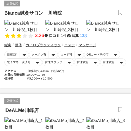
店舗公式
Bianca鍼灸サロン 川崎院
3.26
口コミ
1件
写真
13枚
鍼灸
整体
カイロプラクティック
エステ
マッサージ
日祝OK
クーポン有
カード可
QRコード決済可
電子マネー決済可
女性スタッフ
女性歓迎
男性歓迎
アクセス
川崎駅から410m （徒歩6分）
本日の営業状況
10:00〜17:30
価格帯
￥5,500〜￥19,500
店舗公式
iDeALMe川崎店