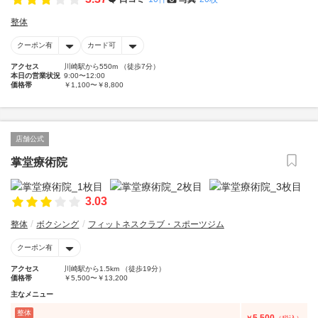
整体
クーポン有
カード可
アクセス
川崎駅から550m （徒歩7分）
本日の営業状況
9:00〜12:00
価格帯
￥1,100〜￥8,800
店舗公式
掌堂療術院
3.03
整体
ボクシング
フィットネスクラブ・スポーツジム
クーポン有
アクセス
川崎駅から1.5km （徒歩19分）
価格帯
￥5,500〜￥13,200
主なメニュー
整体