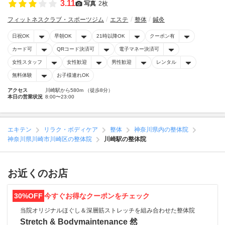
3.11
写真
2枚
フィットネスクラブ・スポーツジム
エステ
整体
鍼灸
日祝OK
早朝OK
21時以降OK
クーポン有
カード可
QRコード決済可
電子マネー決済可
女性スタッフ
女性歓迎
男性歓迎
レンタル
無料体験
お子様連れOK
アクセス
川崎駅から580m （徒歩8分）
本日の営業状況
8:00〜23:00
エキテン
リラク・ボディケア
整体
神奈川県内の整体院
神奈川県川崎市川崎区の整体院
川崎駅の整体院
お近くのお店
30%OFF
今すぐお得なクーポンをチェック
当院オリジナルほぐし＆深層筋ストレッチを組み合わせた整体院
Stretch & Bodymaintenance 然