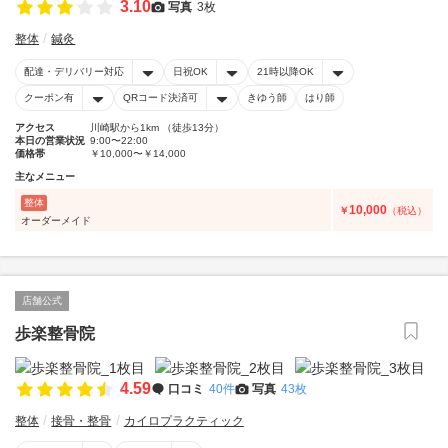
3.10
写真
3枚
整体
鍼灸
配達・デリバリー対応
日祝OK
21時以降OK
クーポン有
QRコード決済可
きゆう師
はり師
アクセス
川崎駅から1km （徒歩13分）
本日の営業状況
9:00〜22:00
価格帯
￥10,000〜￥14,000
主なメニュー
整体
10,000
￥
（税込）
オーダーメイド
店舗公式
歩楽整骨院
4.59
口コミ
40件
写真
43枚
整体
接骨・整骨
カイロプラクティック