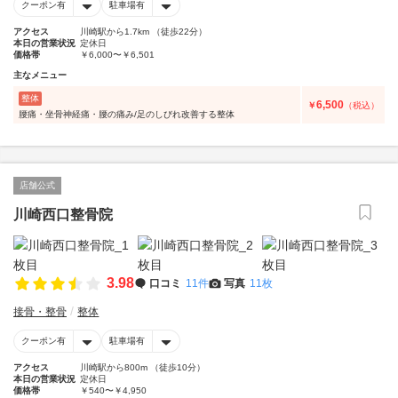
クーポン有
駐車場有
アクセス
川崎駅から1.7km （徒歩22分）
本日の営業状況
定休日
価格帯
￥6,000〜￥6,501
主なメニュー
整体
6,500
￥
（税込）
腰痛・坐骨神経痛・腰の痛み/足のしびれ改善する整体
店舗公式
川崎西口整骨院
3.98
口コミ
11件
写真
11枚
接骨・整骨
整体
クーポン有
駐車場有
アクセス
川崎駅から800m （徒歩10分）
本日の営業状況
定休日
価格帯
￥540〜￥4,950