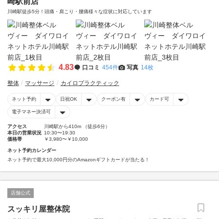
崎駅前店
川崎駅徒歩5分！頭痛・肩こり・腰痛様々な症状に対応しています
4.83
口コミ
454件
写真
14枚
整体
マッサージ
カイロプラクティック
ネット予約
日祝OK
クーポン有
カード可
電子マネー決済可
アクセス
川崎駅から410m （徒歩6分）
本日の営業状況
10:30〜19:30
価格帯
￥3,980〜￥10,000
ネット予約カレンダー
ネット予約で最大10,000円分のAmazonギフトカードが当たる！
店舗公式
スッキリ屋整体院