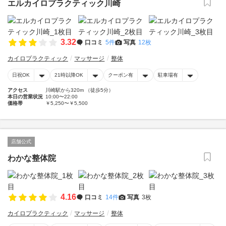
エルカイロプラクティック川崎
3.32
口コミ
5件
写真
12枚
カイロプラクティック
マッサージ
整体
日祝OK
21時以降OK
クーポン有
駐車場有
アクセス
川崎駅から320m （徒歩5分）
本日の営業状況
10:00〜22:00
価格帯
￥5,250〜￥5,500
店舗公式
わかな整体院
4.16
口コミ
14件
写真
3枚
カイロプラクティック
マッサージ
整体