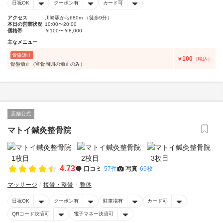
日祝OK
クーポン有
カード可
アクセス
川崎駅から680m （徒歩9分）
本日の営業状況
10:00〜20:00
価格帯
￥100〜￥8,000
主なメニュー
骨盤矯正
100
￥
（税込）
骨盤矯正（寛骨周囲の矯正のみ）
店舗公式
マトイ鍼灸整骨院
4.73
口コミ
57件
写真
69枚
マッサージ
接骨・整骨
整体
日祝OK
クーポン有
駐車場有
カード可
QRコード決済可
電子マネー決済可