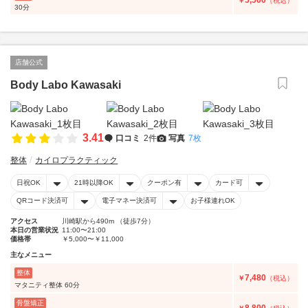
5,500
￥
（税込）
30分
店舗公式
Body Labo Kawasaki
3.41
口コミ
2件
写真
7枚
整体
カイロプラクティック
日祝OK
21時以降OK
クーポン有
カード可
QRコード決済可
電子マネー決済可
お子様連れOK
アクセス
川崎駅から490m （徒歩7分）
本日の営業状況
11:00〜21:00
価格帯
￥5,000〜￥11,000
主なメニュー
整体
7,480
￥
（税込）
マタニティ整体 60分
骨盤矯正