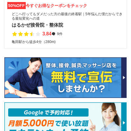
50%OFF
今すぐお得なクーポンをチェック
どこへ行ってもダメだった方の最後の終着駅｜5年悩んだ僕だからでき
る最短変化への道
はるかぜ接骨院・整体院
3.84
9件
亀田駅から徒歩4分（280m)