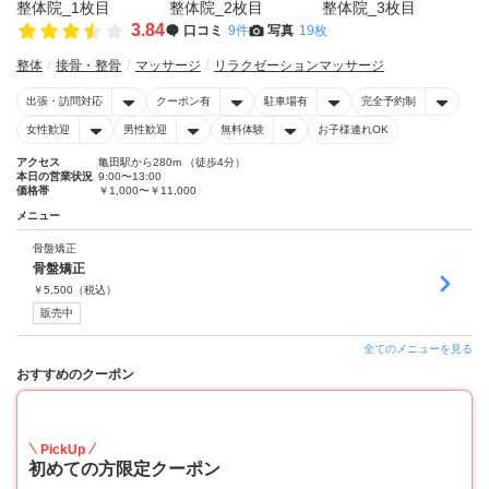
3.84
口コミ
9件
写真
19枚
整体
接骨・整骨
マッサージ
リラクゼーションマッサージ
出張・訪問対応
クーポン有
駐車場有
完全予約制
女性歓迎
男性歓迎
無料体験
お子様連れOK
アクセス
亀田駅から280m （徒歩4分）
本日の営業状況
9:00〜13:00
価格帯
￥1,000〜￥11,000
メニュー
骨盤矯正
骨盤矯正
￥
5,500
（税込）
販売中
全てのメニューを見る
おすすめのクーポン
50
PickUp
初めての方限定クーポン