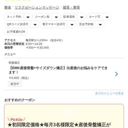
整体
リラクゼーションマッサージ
接骨・整骨
ネット予約
クーポン有
駐車場有
カード可
QRコード決済可
電子マネー決済可
完全予約制
お子様連れOK
アクセス
亀田駅から260m （徒歩4分）
本日の営業状況
9:00〜14:00
価格帯
￥500〜￥30,000
メニュー
骨盤矯正
【BMK産後骨盤×サイズダウン矯正】出産後のお悩みをケアでき
ます！
￥
6,600
（税込）
販売中
全てのメニューを見る
おすすめのクーポン
50
PickUp
★初回限定価格★毎月3名様限定★産後骨盤矯正が