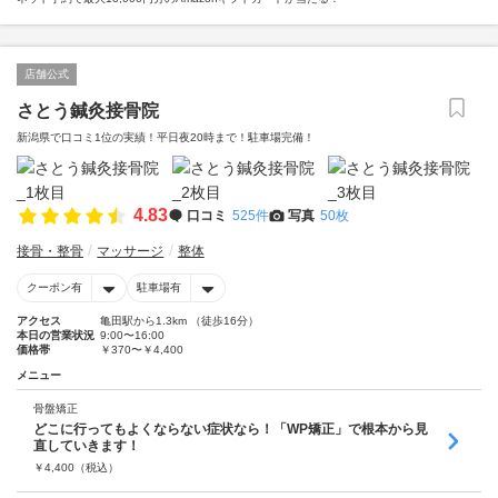
店舗公式
さとう鍼灸接骨院
新潟県で口コミ1位の実績！平日夜20時まで！駐車場完備！
4.83
口コミ
525件
写真
50枚
接骨・整骨
マッサージ
整体
クーポン有
駐車場有
アクセス
亀田駅から1.3km （徒歩16分）
本日の営業状況
9:00〜16:00
価格帯
￥370〜￥4,400
メニュー
骨盤矯正
どこに行ってもよくならない症状なら！「WP矯正」で根本から見
直していきます！
￥
4,400
（税込）