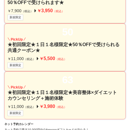
50％OFFで受けられます★
3,950
7,900
￥
￥
（税込）
（税込）
新規限定
50
PickUp
★初回限定★１日１名様限定★50％OFFで受けられる
共通クーポン★
5,500
11,000
￥
￥
（税込）
（税込）
新規限定
63
PickUp
★初回限定★１日１名様限定★美容整体×ダイエット
カウンセリング＋施術体験
3,980
11,000
￥
￥
（税込）
（税込）
新規限定
ネット予約カレンダー
ネット予約で最大10,000円分のAmazonギフトカードが当たる！