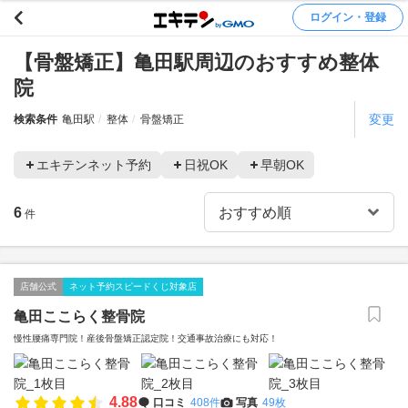
ログイン・登録
【骨盤矯正】亀田駅周辺のおすすめ整体
院
変更
検索条件
亀田駅
整体
骨盤矯正
エキテンネット予約
日祝OK
早朝OK
6
件
店舗公式
ネット予約スピードくじ対象店
亀田ここらく整骨院
慢性腰痛専門院！産後骨盤矯正認定院！交通事故治療にも対応！
4.88
口コミ
408件
写真
49枚