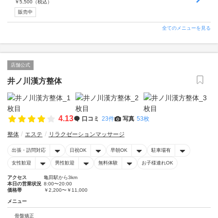
￥
5,500
（税込）
販売中
全てのメニューを見る
店舗公式
井ノ川漢方整体
4.13
口コミ
23件
写真
53枚
整体
エステ
リラクゼーションマッサージ
出張・訪問対応
日祝OK
早朝OK
駐車場有
女性歓迎
男性歓迎
無料体験
お子様連れOK
アクセス
亀田駅から3km
本日の営業状況
8:00〜20:00
価格帯
￥2,200〜￥11,000
メニュー
骨盤矯正