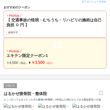
全てのメニューを見る
おすすめのクーポン
PickUp
【 交通事故の怪我・むちうち・リハビリの施術は自己
負担 ０ 円 】
併用不可
12
PickUp
エキテン限定クーポン1
3,500
4,000
￥
￥
（税込）
（税込）
店舗公式
はるかぜ接骨院・整体院
どこへ行ってもダメだった方の最後の終着駅｜5年悩んだ僕だからできる最短変化への道