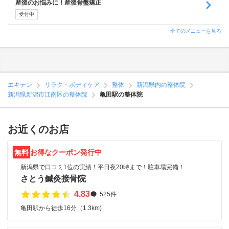
産後のお悩みに！産後骨盤矯正
受付中
全てのメニューを見る
エキテン
リラク・ボディケア
整体
新潟県内の整体院
新潟県新潟市江南区の整体院
亀田駅の整体院
お近くのお店
無料
お得なクーポン発行中
新潟県で口コミ1位の実績！平日夜20時まで！駐車場完備！
さとう鍼灸接骨院
4.83
525件
亀田駅から徒歩16分（1.3km)