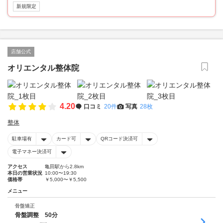
新規限定
店舗公式
オリエンタル整体院
4.20
口コミ
20件
写真
28枚
整体
駐車場有
カード可
QRコード決済可
電子マネー決済可
アクセス
亀田駅から2.8km
本日の営業状況
10:00〜19:30
価格帯
￥5,000〜￥5,500
メニュー
骨盤矯正
骨盤調整 50分