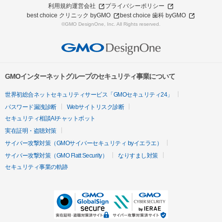
利用規約
運営会社
プライバシーポリシー
best choice クリニック byGMO
best choice 歯科 byGMO
©GMO DesignOne, Inc. All Rights reserved.
GMOインターネットグループのセキュリティ事業について
世界初総合ネットセキュリティサービス「GMOセキュリティ24」
パスワード漏洩診断
Webサイトリスク診断
セキュリティ相談AIチャットボット
実在証明・盗聴対策
サイバー攻撃対策（GMOサイバーセキュリティ byイエラエ）
サイバー攻撃対策（GMO Flatt Security）
なりすまし対策
セキュリティ事業の軌跡