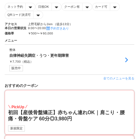
ネット予約
日祝OK
クーポン有
カード可
QRコード決済可
アクセス
上野毛駅から1km （徒歩13分）
本日の営業状況
9:00〜20:00
予約空きあり
価格帯
￥500〜￥60,000
メニュー
整体
自律神経失調症・うつ・更年期障害
￥
7,700
（税込）
販売中
全てのメニューを見る
おすすめのクーポン
50
PickUp
初回【産後骨盤矯正】赤ちゃん連れOK｜肩こり・腰
痛・骨盤ケア 60分◎3,980円
新規限定