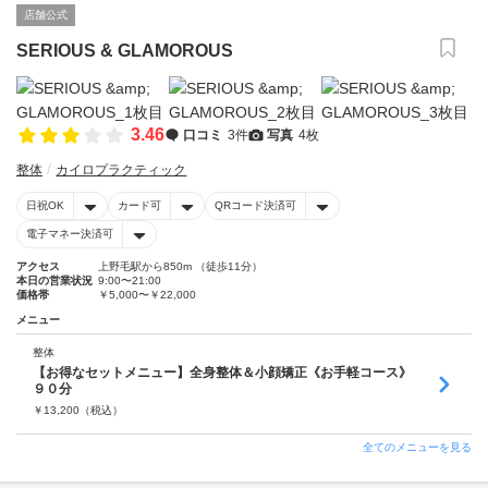
店舗公式
SERIOUS & GLAMOROUS
3.46
口コミ
3件
写真
4枚
整体
カイロプラクティック
日祝OK
カード可
QRコード決済可
電子マネー決済可
アクセス
上野毛駅から850m （徒歩11分）
本日の営業状況
9:00〜21:00
価格帯
￥5,000〜￥22,000
メニュー
整体
【お得なセットメニュー】全身整体＆小顔矯正《お手軽コース》
９０分
￥
13,200
（税込）
全てのメニューを見る