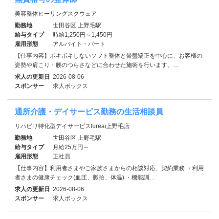
美容整体ヒーリングスクウェア
勤務地
世田谷区 上野毛駅
給与タイプ
時給1,250円～1,450円
雇用形態
アルバイト・パート
【仕事内容】ボキボキしないソフト整体と骨盤矯正を中心に、お客様の
姿勢や肩こり・腰のつらさなどに合わせた施術を行います。…
求人の更新日
2026-08-06
スポンサー
求人ボックス
通所介護・デイサービス勤務の生活相談員
リハビリ特化型デイサービスfureai上野毛店
勤務地
世田谷区 上野毛駅
給与タイプ
月給25万円～
雇用形態
正社員
【仕事内容】利用者さまやご家族さまからの相談対応、契約業務 ・利用
者さまの健康チェック(血圧、脈拍、体温) ・機能訓…
求人の更新日
2026-08-06
スポンサー
求人ボックス