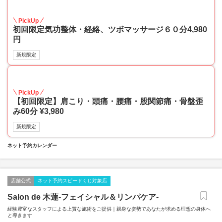
50
PickUp
初回限定気功整体・経絡、ツボマッサージ６０分4,980
円
新規限定
70
PickUp
【初回限定】肩こり・頭痛・腰痛・股関節痛・骨盤歪
み60分 ¥3,980
新規限定
ネット予約カレンダー
店舗公式
ネット予約スピードくじ対象店
Salon de 木蓮-フェイシャル＆リンパケア-
経験豊富なスタッフによる上質な施術をご提供｜親身な姿勢であなたが求める理想の身体へ
と導きます