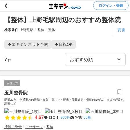
ログイン・登録
【整体】上野毛駅周辺のおすすめ整体院
変更
検索条件
上野毛駅
整体
整体
エキテンネット予約
日祝OK
7
件
店舗公式
玉川整骨院
開業27年・交通事故の怪我・猫背・肩こり・腰痛・股関節痛・骨盤のゆがみ・自律神経乱れ
調整など
4.67
口コミ
966件
写真
55枚
接骨・整骨
マッサージ
整体