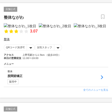
店舗公式
整体ながわ
3.07
整体
QRコード決済可
女性スタッフ
アクセス
上野毛駅から1.5km （徒歩19分）
本日の営業状況
11:00〜19:00
メニュー
整体
股関節矯正
販売中
全てのメニューを見る
店舗公式