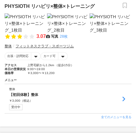
PHYSIOTH リハビリ×整体×トレーニング
3.07
写真
28枚
整体
フィットネスクラブ・スポーツジム
出張・訪問対応
カード可
アクセス
上野毛駅から1.2km （徒歩15分）
本日の営業状況
9:00〜19:00
価格帯
￥3,000〜￥13,200
メニュー
整体
【初回体験】整体
￥
3,000
（税込）
受付中
全てのメニューを見る