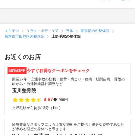
エキテン
リラク・ボディケア
整体
東京都内の整体院
東京都世田谷区の整体院
上野毛駅の整体院
お近くのお店
50%OFF
今すぐお得なクーポンをチェック
開業27年・交通事故の怪我・猫背・肩こり・腰痛・股関節痛・骨盤の
ゆがみ・自律神経乱れ調整など
玉川整骨院
4.67
966件
上野毛駅から徒歩13分（1km)
経験豊富なスタッフによる上質な施術をご提供｜親身な姿勢であなた
が求める理想の身体へと導きます