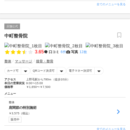
全てのメニューを見る
店舗公式
中町整骨院
3.65
口コミ
6件
写真
12枚
整体
マッサージ
接骨・整骨
カード可
QRコード決済可
電子マネー決済可
アクセス
上野毛駅から780m （徒歩10分）
本日の営業状況
9:00〜15:00
価格帯
￥1,650〜￥7,500
メニュー
整体
肩関節の特別施術
￥
3,575
（税込）
販売中
全てのメニューを見る