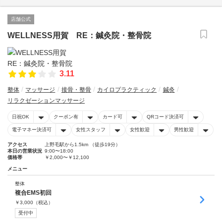
店舗公式
WELLNESS用賀 RE：鍼灸院・整骨院
3.11
整体
マッサージ
接骨・整骨
カイロプラクティック
鍼灸
リラクゼーションマッサージ
日祝OK
クーポン有
カード可
QRコード決済可
電子マネー決済可
女性スタッフ
女性歓迎
男性歓迎
アクセス
上野毛駅から1.5km （徒歩19分）
本日の営業状況
9:00〜18:00
価格帯
￥2,000〜￥12,100
メニュー
整体
複合EMS初回
￥
3,000
（税込）
受付中