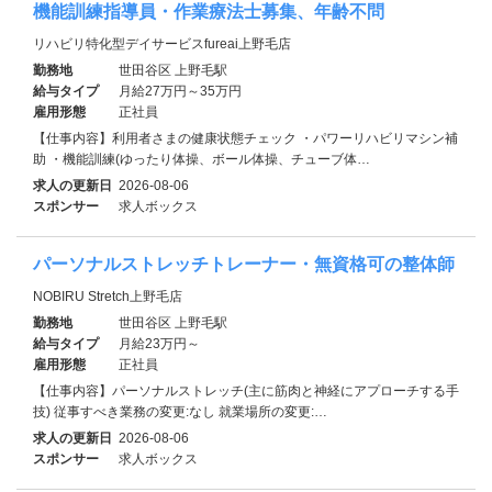
機能訓練指導員・作業療法士募集、年齢不問
リハビリ特化型デイサービスfureai上野毛店
勤務地
世田谷区 上野毛駅
給与タイプ
月給27万円～35万円
雇用形態
正社員
【仕事内容】利用者さまの健康状態チェック ・パワーリハビリマシン補
助 ・機能訓練(ゆったり体操、ボール体操、チューブ体…
求人の更新日
2026-08-06
スポンサー
求人ボックス
パーソナルストレッチトレーナー・無資格可の整体師
NOBIRU Stretch上野毛店
勤務地
世田谷区 上野毛駅
給与タイプ
月給23万円～
雇用形態
正社員
【仕事内容】パーソナルストレッチ(主に筋肉と神経にアプローチする手
技) 従事すべき業務の変更:なし 就業場所の変更:…
求人の更新日
2026-08-06
スポンサー
求人ボックス