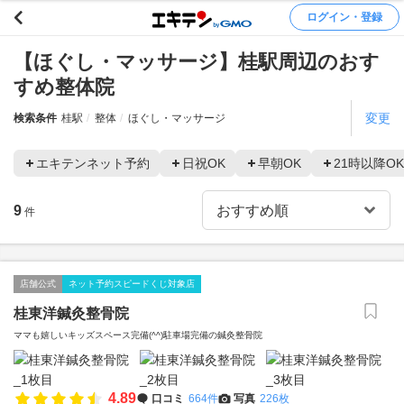
ログイン・登録
【ほぐし・マッサージ】桂駅周辺のおす
すめ整体院
変更
検索条件
桂駅
整体
ほぐし・マッサージ
エキテンネット予約
日祝OK
早朝OK
21時以降OK
9
件
店舗公式
ネット予約スピードくじ対象店
桂東洋鍼灸整骨院
ママも嬉しいキッズスペース完備(^^)駐車場完備の鍼灸整骨院
4.89
口コミ
664件
写真
226枚