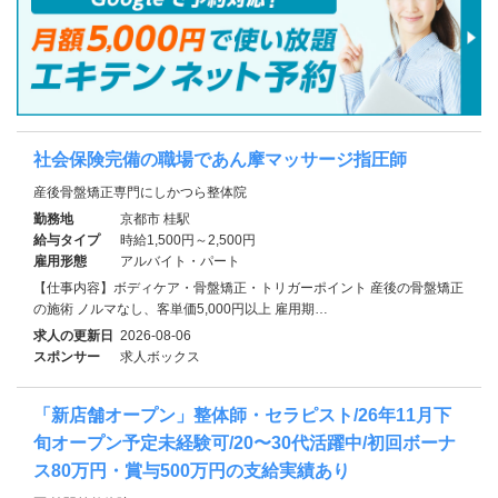
社会保険完備の職場であん摩マッサージ指圧師
産後骨盤矯正専門にしかつら整体院
勤務地
京都市 桂駅
給与タイプ
時給1,500円～2,500円
雇用形態
アルバイト・パート
【仕事内容】ボディケア・骨盤矯正・トリガーポイント 産後の骨盤矯正
の施術 ノルマなし、客単価5,000円以上 雇用期…
求人の更新日
2026-08-06
スポンサー
求人ボックス
「新店舗オープン」整体師・セラピスト/26年11月下
旬オープン予定未経験可/20〜30代活躍中/初回ボーナ
ス80万円・賞与500万円の支給実績あり