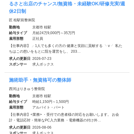
るさと出店のチャンス/無資格・未経験OK/研修充実/週
休2日制
匠 桂駅前整体院
勤務地
京都市 桂駅
給与タイプ
月給24万9,000円～35万円
雇用形態
正社員
【仕事内容】╭ 1人でも多くの方の 健康と笑顔に貢献する ╰ v ╯ 私た
ちはこの想いをもとに院を運営をし、 203…
求人の更新日
2026-07-23
スポンサー
求人ボックス
施術助手・無資格可の整体師
西河はりきゅう整骨院
勤務地
京都市 桂駅
給与タイプ
時給1,150円～1,500円
雇用形態
アルバイト・パート
【仕事内容】<業務> ・受付での患者様の対応をお願いします。 お会
計・電話応対・簡単なPC入力業務 ・電療機器の付け外…
求人の更新日
2026-08-06
スポンサー
求人ボックス