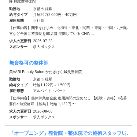
匠 桂駅前整体院
勤務地
京都市 桂駅
給与タイプ
月給26万2,000円～40万円
雇用形態
正社員
【仕事内容】関東をはじめ、北海道・東北・関西 ・東海・中国・九州地
方など全国に整骨院を60店舗 展開しているICHIN…
求人の更新日
2026-07-23
スポンサー
求人ボックス
無資格可の整体師
美VARI Beauty Salon かたぎはら鍼灸整骨院
勤務地
京都市 桂駅
給与タイプ
時給1,122円～1,500円
雇用形態
アルバイト・パート
【仕事内容】整体師業務全般 雇用期間の定めなし 【経験・資格】<応募
要件> 無資格可 【給与】時給 1,122円 〜…
求人の更新日
2026-08-06
スポンサー
求人ボックス
「オープニング」整骨院・整体院での施術スタッフ/ふ