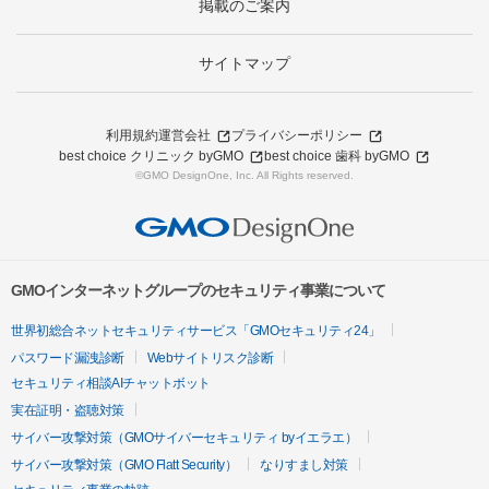
掲載のご案内
サイトマップ
利用規約
運営会社
プライバシーポリシー
best choice クリニック byGMO
best choice 歯科 byGMO
©GMO DesignOne, Inc. All Rights reserved.
GMOインターネットグループのセキュリティ事業について
世界初総合ネットセキュリティサービス「GMOセキュリティ24」
パスワード漏洩診断
Webサイトリスク診断
セキュリティ相談AIチャットボット
実在証明・盗聴対策
サイバー攻撃対策（GMOサイバーセキュリティ byイエラエ）
サイバー攻撃対策（GMO Flatt Security）
なりすまし対策