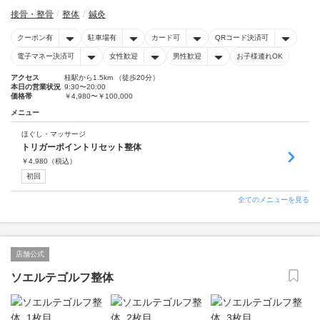
接骨・整骨
整体
鍼灸
クーポン有
駐車場有
カード可
QRコード決済可
電子マネー決済可
女性歓迎
男性歓迎
お子様連れOK
アクセス
桂駅から1.5km （徒歩20分）
本日の営業状況
9:30〜20:00
価格帯
￥4,980〜￥100,000
メニュー
ほぐし・マッサージ
トリガーポイントリセット整体
￥
4,980
（税込）
初回
全てのメニューを見る
店舗公式
ソエルテゴルフ整体