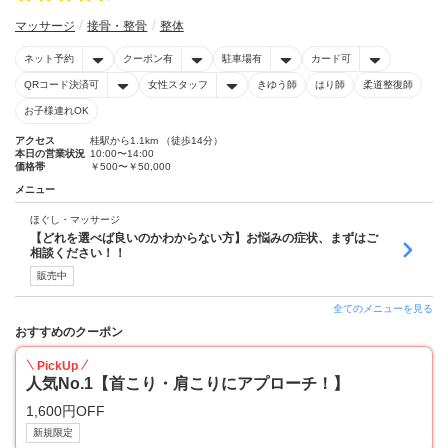
マッサージ
接骨・整骨
整体
ネット予約
クーポン有
駐車場有
カード可
QRコード決済可
女性スタッフ
きゆう師
はり師
柔道整復師
お子様連れOK
アクセス
桂駅から1.1km （徒歩14分）
本日の営業状況
10:00〜14:00
価格帯
￥500〜￥50,000
メニュー
ほぐし・マッサージ
【どれを選べば良いのかわからない方】お悩みの症状、まずはご
相談ください！！
販売中
全てのメニューを見る
おすすめのクーポン
PickUp
人気No.1【首こり・肩こりにアプローチ！】
1,600円OFF
新規限定