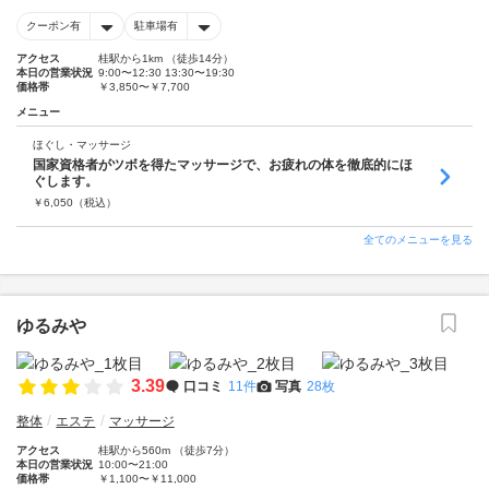
クーポン有
駐車場有
アクセス
桂駅から1km （徒歩14分）
本日の営業状況
9:00〜12:30 13:30〜19:30
価格帯
￥3,850〜￥7,700
メニュー
ほぐし・マッサージ
国家資格者がツボを得たマッサージで、お疲れの体を徹底的にほ
ぐします。
￥
6,050
（税込）
全てのメニューを見る
ゆるみや
3.39
口コミ
11件
写真
28枚
整体
エステ
マッサージ
アクセス
桂駅から560m （徒歩7分）
本日の営業状況
10:00〜21:00
価格帯
￥1,100〜￥11,000