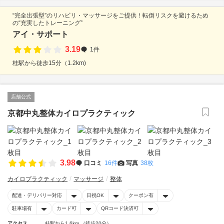
“完全出張型”のリハビリ・マッサージをご提供！転倒リスクを避けるため
の“充実したトレーニング”
アイ・サポート
3.19
1件
桂駅から徒歩15分（1.2km)
店舗公式
京都中丸整体カイロプラクティック
3.98
口コミ
16件
写真
38枚
カイロプラクティック
マッサージ
整体
配達・デリバリー対応
日祝OK
クーポン有
駐車場有
カード可
QRコード決済可
アクセス
桂駅から1.6km （徒歩20分）