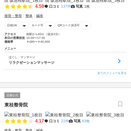
4.59
口コミ
137件
写真
1枚
接骨・整骨
整体
鍼灸
日祝OK
カード可
QRコード決済可
アクセス
桂駅から82m （徒歩2分）
本日の営業状況
10:00〜17:30
価格帯
￥480〜￥40,000
メニュー
ほぐし・マッサージ
リラクゼーションマッサージ
全てのメニューを見る
店舗公式
東桂整骨院
4.17
口コミ
21件
写真
63枚
接骨・整骨
整体
鍼灸