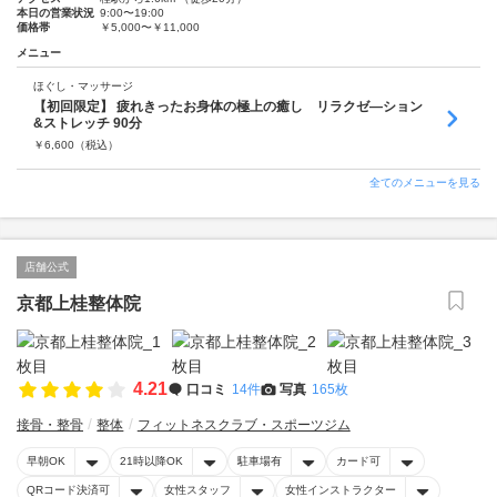
本日の営業状況
9:00〜19:00
価格帯
￥5,000〜￥11,000
メニュー
ほぐし・マッサージ
【初回限定】 疲れきったお身体の極上の癒し リラクゼ—ション
&ストレッチ 90分
￥
6,600
（税込）
全てのメニューを見る
店舗公式
京都上桂整体院
4.21
口コミ
14件
写真
165枚
接骨・整骨
整体
フィットネスクラブ・スポーツジム
早朝OK
21時以降OK
駐車場有
カード可
QRコード決済可
女性スタッフ
女性インストラクター