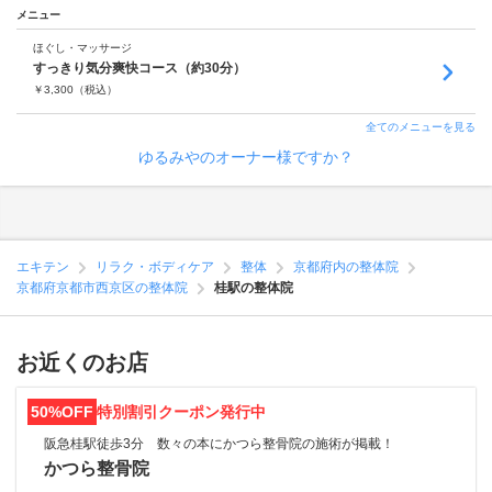
メニュー
ほぐし・マッサージ
すっきり気分爽快コース（約30分）
￥
3,300
（税込）
全てのメニューを見る
ゆるみやのオーナー様ですか？
エキテン
リラク・ボディケア
整体
京都府内の整体院
京都府京都市西京区の整体院
桂駅の整体院
お近くのお店
50%OFF
特別割引クーポン発行中
阪急桂駅徒歩3分 数々の本にかつら整骨院の施術が掲載！
かつら整骨院