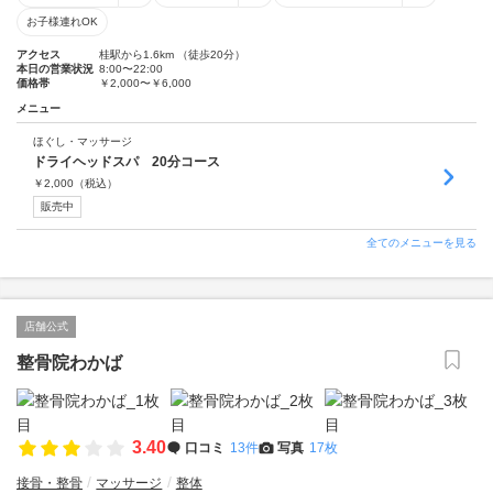
お子様連れOK
アクセス
桂駅から1.6km （徒歩20分）
本日の営業状況
8:00〜22:00
価格帯
￥2,000〜￥6,000
メニュー
ほぐし・マッサージ
ドライヘッドスパ 20分コース
￥
2,000
（税込）
販売中
全てのメニューを見る
店舗公式
整骨院わかば
3.40
口コミ
13件
写真
17枚
接骨・整骨
マッサージ
整体