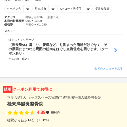
クーポン有
駐車場有
QRコード決済可
柔道整復師
アクセス
桂駅から480m （徒歩6分）
本日の営業状況
9:00〜13:00
価格帯
￥500〜￥1,080
メニュー
ほぐし・マッサージ
（延長整体）肩こり、腰痛などこり固まった箇所だけでなく、そ
の原因にまつわる周囲の筋肉をほぐし血流促進を図ります。(クー
ポンあり）
￥
1,080
（税込）
全てのメニューを見る
値引
クーポン利用でお得に
ママも嬉しいキッズスペース完備(^^)駐車場完備の鍼灸整骨院
桂東洋鍼灸整骨院
4.89
664件
桂駅から徒歩14分（1.1km)