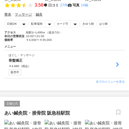
3.56
口コミ
27件
写真
14枚
整体
マッサージ
鍼灸
日祝OK
駐車場有
カード可
きゆう師
はり師
アクセス
桂駅から490m （徒歩7分）
本日の営業状況
10:00〜21:00
価格帯
￥3,000〜￥35,000
メニュー
ほぐし・マッサージ
骨盤矯正
￥
4,980
（税込）
販売中
全てのメニューを見る
店舗公式
あい鍼灸院・接骨院 阪急桂駅院