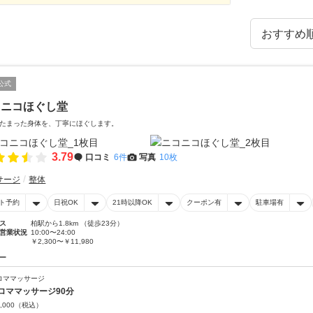
公式
コニコほぐし堂
たまった身体を、丁寧にほぐします。
3.79
口コミ
6件
写真
10枚
サージ
整体
ト予約
日祝OK
21時以降OK
クーポン有
駐車場有
ス
柏駅から1.8km （徒歩23分）
営業状況
10:00〜24:00
￥2,300〜￥11,980
ー
ロママッサージ
ロママッサージ90分
,000
（税込）