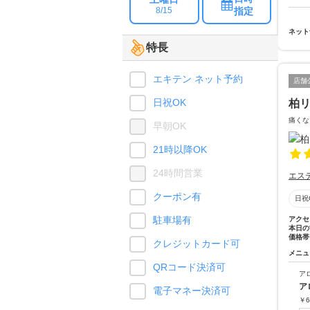
指定
8/15
ネット
特長
エキテン ネット予約
店舗
日祝OK
柏
痛くな
早朝OK
21時以降OK
24時間営業
エス
クーポン有
日祝
駐車場有
アクセ
本日の
価格帯
クレジットカード可
メニュ
QRコード決済可
ア
ア
電子マネー決済可
￥
6