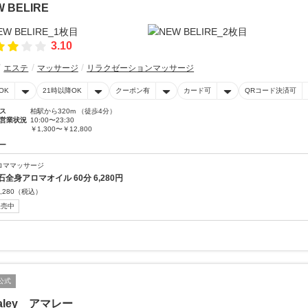
 BELIRE
3.10
エステ
マッサージ
リラクゼーションマッサージ
OK
21時以降OK
クーポン有
カード可
QRコード決済可
ス
柏駅から320m （徒歩4分）
営業状況
10:00〜23:30
￥1,300〜￥12,800
ー
ロママッサージ
石全身アロマオイル 60分 6,280円
,280
（税込）
販売中
公式
aley アマレー