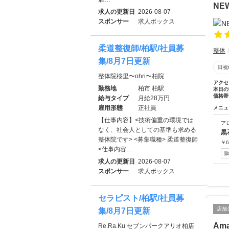
NEW
求人の更新日
2026-08-07
スポンサー
求人ボックス
柔道整復師/柏駅/社員募
整体
集/8月7日更新
日祝
整体院桜里〜ohri〜柏院
アクセ
勤務地
柏市 柏駅
本日の
価格帯
給与タイプ
月給28万円
雇用形態
正社員
メニュ
【仕事内容】<技術偏重の環境では
ア
なく、社会人としての基準も求める
黒
整体院です> <募集職種> 柔道整復師
￥
6
<仕事内容…
求人の更新日
2026-08-07
スポンサー
求人ボックス
セラピスト/柏駅/社員募
店舗
集/8月7日更新
Am
Re.Ra.Ku セブンパークアリオ柏店