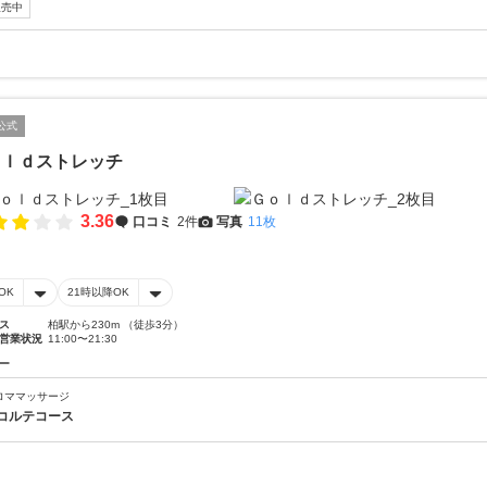
販売中
公式
ｏｌｄストレッチ
3.36
口コミ
2件
写真
11枚
OK
21時以降OK
ス
柏駅から230m （徒歩3分）
営業状況
11:00〜21:30
ー
ロママッサージ
コルテコース