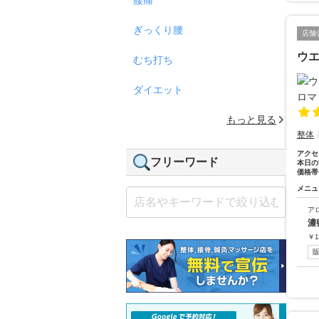
ぎっくり腰
店舗
ウエ
むち打ち
ダイエット
もっと見る
整体
アクセ
フリーワード
本日の
価格帯
メニュ
ア
濃
￥
1