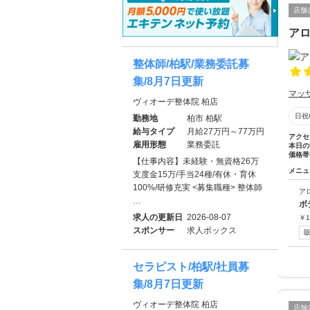
店舗
ア
整体師/柏駅/業務委託募
集/8月7日更新
マッ
ヴィオーデ整体院 柏店
日祝
勤務地
柏市 柏駅
給与タイプ
月給27万円～77万円
アクセ
雇用形態
業務委託
本日の
価格帯
【仕事内容】未経験・無資格26万
メニュ
支度金15万/手当24種/有休・育休
100%/研修充実 <募集職種> 整体師
ア
…
ボ
求人の更新日
2026-08-07
￥
1
スポンサー
求人ボックス
セラピスト/柏駅/社員募
集/8月7日更新
ヴィオーデ整体院 柏店
店舗