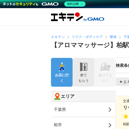
無料診断
エキテン
リラク・ボディケア
整体
千
【アロママッサージ】柏駅
検索条
お店に行
来て
届けても
く
もらう
らう
エ
エリア
交
リ
千葉県
柏駅
柏市