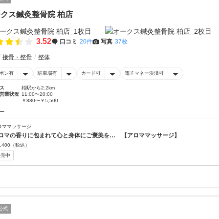
クス鍼灸整骨院 柏店
3.52
口コミ
20件
写真
37枚
接骨・整骨
整体
ポン有
駐車場有
カード可
電子マネー決済可
ス
柏駅から2.2km
営業状況
11:00〜20:00
￥880〜￥5,500
ー
ロママッサージ
ロマの香りに包まれて心と身体にご褒美を… 【アロママッサージ】
,400
（税込）
販売中
公式