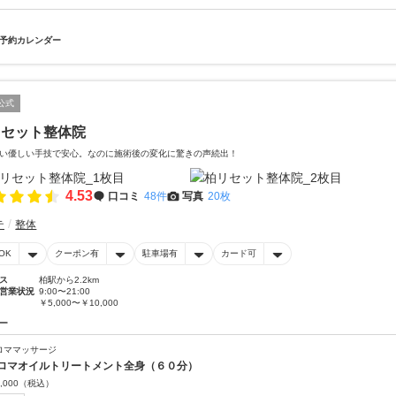
予約カレンダー
公式
リセット整体院
い優しい手技で安心。なのに施術後の変化に驚きの声続出！
4.53
口コミ
48件
写真
20枚
テ
整体
OK
クーポン有
駐車場有
カード可
ス
柏駅から2.2km
営業状況
9:00〜21:00
￥5,000〜￥10,000
ー
ロママッサージ
ロマオイルトリートメント全身（６０分）
,000
（税込）