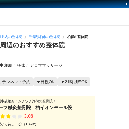
葉県内の整体院
千葉県柏市の整体院
柏駅の整体院
周辺のおすすめ整体院
件
柏駅
整体
アロママッサージ
キテンネット予約
日祝OK
21時以降OK
通事故治療・ムチウチ施術の整骨院！
ーフ鍼灸整骨院 柏イオンモール院
3.06
から徒歩18分（1.4km)