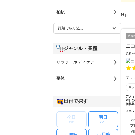
柏駅
9
件
店舗
ニ
ジャンル・業種
疲れが
リラク・ボディケア
マッ
整体
ネッ
アクセ
日付で探す
本日の
価格帯
メニュ
今日
明日
ア
8/8
8/9
ア
￥
8
日時
土曜日