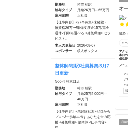
勤務地
柏市 柏駅
オー
給与タイプ
月給26万円～65万円
雇用形態
正社員
【仕事内容】<27卒募集>未経験・
無資格26万〜!準備支度金15万/完全
週休2日制も選べる <募集職種> セラ
鍼灸
ピスト…
クー
求人の更新日
2026-08-07
スポンサー
求人ボックス
アクセ
本日の
価格帯
整体師/柏駅/社員募集/8月7
メニュ
日更新
ア
ア
Goo-it! 柏東口店
￥
4
勤務地
柏市 柏駅
給与タイプ
月給25万5,000円～
40万円
雇用形態
正社員
【仕事内容】<未経験歓迎>ゼロから
プロへ!一歩踏み出すあなたを全力応
援 <募集職種> 整体師 <仕事内容>
店舗
店…