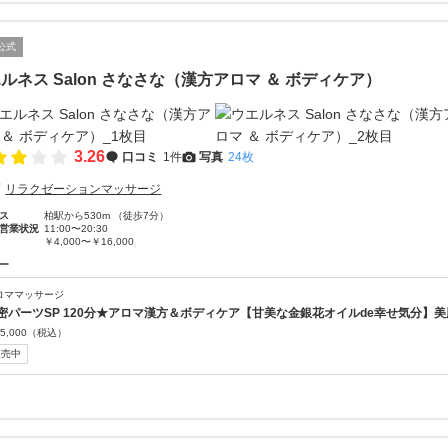
公式
ルネス Salon さなさな（漢方アロマ ＆ ボディケア）
3.26
口コミ
1件
写真
24枚
リラクゼーションマッサージ
ス
柏駅から530m （徒歩7分）
営業状況
11:00〜20:30
￥4,000〜￥16,000
ー
ロママッサージ
密パーツSP 120分★アロマ漢方＆ボディケア【甘美な金銀花オイルde幸せ気分】美
5,000
（税込）
販売中