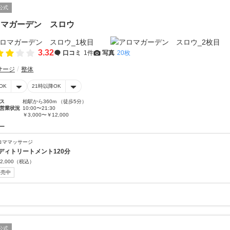
公式
ロマガーデン スロウ
3.32
口コミ
1件
写真
20枚
サージ
整体
OK
21時以降OK
ス
柏駅から360m （徒歩5分）
営業状況
10:00〜21:30
￥3,000〜￥12,000
ー
ロママッサージ
ディトリートメント120分
2,000
（税込）
販売中
公式