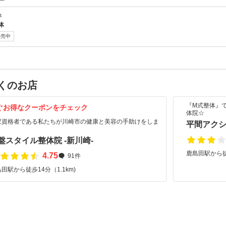
ー
体
体
販売中
くのお店
『M式整体』
ぐお得なクーポンをチェック
体院☆
家資格者である私たちが川崎市の健康と美容の手助けをしま
平間アク
！
盤スタイル整体院 -新川崎-
鹿島田駅から徒
4.75
91件
田駅から徒歩14分（1.1km)