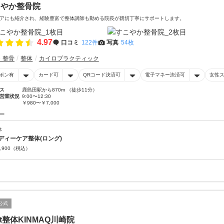
こやか整骨院
アにも紹介され、経験豊富で整体講師も勤める院長が親切丁寧にサポートします。
4.97
口コミ
122件
写真
54枚
・整骨
整体
カイロプラクティック
ポン有
カード可
QRコード決済可
電子マネー決済可
女性
ス
鹿島田駅から870m （徒歩11分）
営業状況
9:00〜12:30
￥980〜￥7,000
ー
体
ディーケア整体(ロング)
,900
（税込）
公式
xt整体KINMAQ川崎院