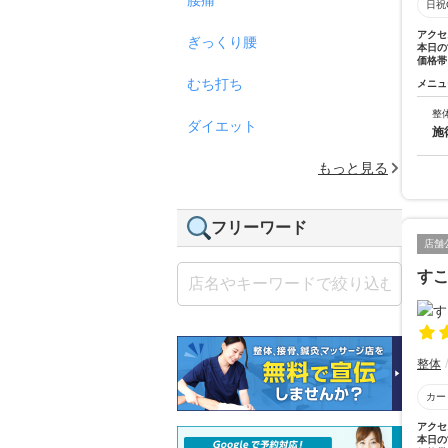
日祝
アクセ
ぎっくり腰
本日の
価格帯
むち打ち
メニュ
整
ダイエット
施
もっと見る
フリーワード
店舗
す
整体
カー
アクセ
本日の