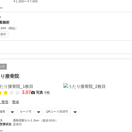
￥1,300〜￥7,000
ー
体
痛施術
,600
（税込）
販売中
公式
たり接骨院
3.07
写真
6枚
・整骨
整体
場有
カード可
QRコード決済可
ス
鹿島田駅から1.2km （徒歩16分）
営業状況
定休日
ー