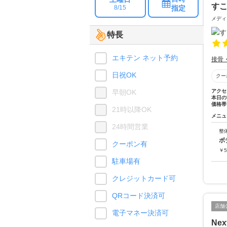
す
指定
8/15
メディ
特長
エキテン ネット予約
接骨
日祝OK
クー
早朝OK
アクセ
本日の
価格帯
21時以降OK
メニュ
24時間営業
整
ボ
クーポン有
￥
5
駐車場有
クレジットカード可
QRコード決済可
店舗
電子マネー決済可
Ne