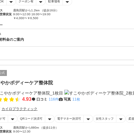
OK
クーポン有
駐車場有
ス
鹿島田駅から1.2km （徒歩16分）
営業状況
9:00〜12:00 16:00〜19:00
￥4,000〜￥6,500
ー
体
術料金のご案内
公式
こやかボディーケア整体院
4.93
口コミ
116件
写真
11枚
カイロプラクティック
ド可
QRコード決済可
電子マネー決済可
女性スタッフ
柔
ス
鹿島田駅から880m （徒歩11分）
営業状況
9:00〜12:30