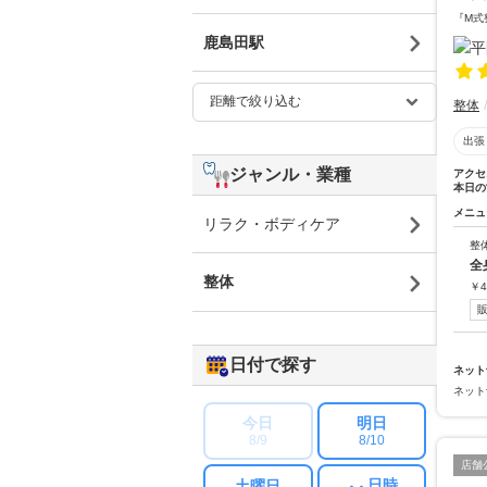
『M式
鹿島田駅
整体
出張
ジャンル・業種
アクセ
本日の
メニュ
リラク・ボディケア
整
全
整体
￥
4
日付で探す
ネット
ネット
今日
明日
8/9
8/10
店舗
日時
土曜日