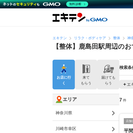
無料診断
エキテン
リラク・ボディケア
整体
神
【整体】鹿島田駅周辺のお
検索条
お店に行
来て
届けても
く
もらう
らう
エ
エリア
7
件
神奈川県
店舗
川崎市幸区
平