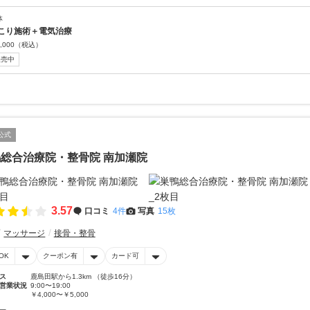
体
こり施術＋電気治療
,000
（税込）
販売中
公式
総合治療院・整骨院 南加瀬院
3.57
口コミ
4件
写真
15枚
マッサージ
接骨・整骨
OK
クーポン有
カード可
ス
鹿島田駅から1.3km （徒歩16分）
営業状況
9:00〜19:00
￥4,000〜￥5,000