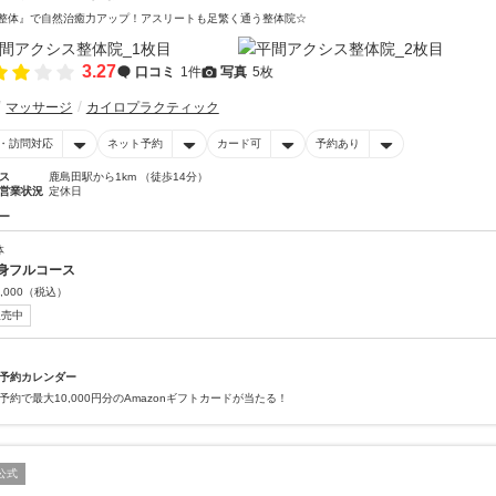
整体』で自然治癒力アップ！アスリートも足繁く通う整体院☆
3.27
口コミ
1件
写真
5枚
マッサージ
カイロプラクティック
・訪問対応
ネット予約
カード可
予約あり
ス
鹿島田駅から1km （徒歩14分）
営業状況
定休日
ー
体
身フルコース
,000
（税込）
販売中
予約カレンダー
予約で最大10,000円分のAmazonギフトカードが当たる！
公式