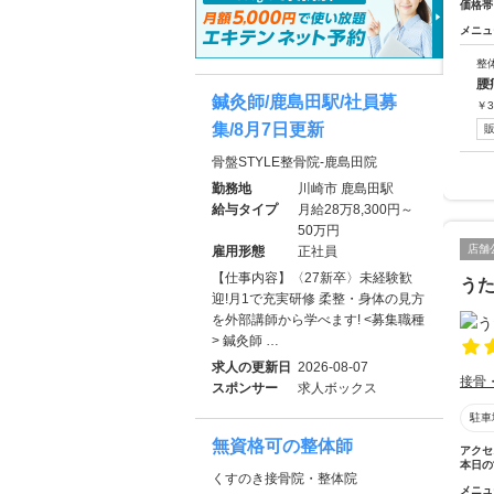
価格帯
メニュ
整
腰
鍼灸師/鹿島田駅/社員募
￥
3
集/8月7日更新
骨盤STYLE整骨院-鹿島田院
勤務地
川崎市 鹿島田駅
給与タイプ
月給28万8,300円～
50万円
店舗
雇用形態
正社員
【仕事内容】〈27新卒〉未経験歓
う
迎!月1で充実研修 柔整・身体の見方
を外部講師から学べます! <募集職種
> 鍼灸師 …
求人の更新日
2026-08-07
接骨
スポンサー
求人ボックス
駐車
無資格可の整体師
アクセ
本日の
くすのき接骨院・整体院
メニュ