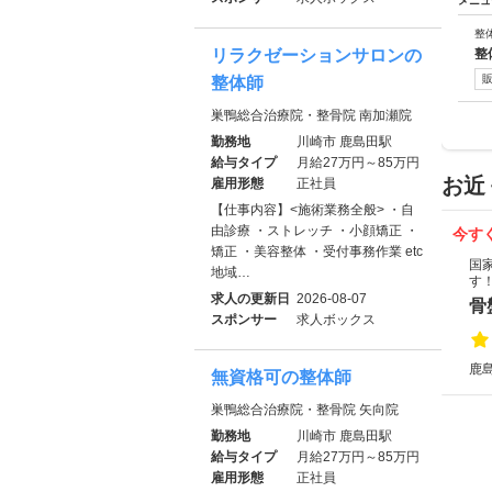
メニュ
整
リラクゼーションサロンの
整
整体師
巣鴨総合治療院・整骨院 南加瀬院
勤務地
川崎市 鹿島田駅
給与タイプ
月給27万円～85万円
お近
雇用形態
正社員
【仕事内容】<施術業務全般> ・自
由診療 ・ストレッチ ・小顔矯正 ・
今す
矯正 ・美容整体 ・受付事務作業 etc
国
地域…
す
求人の更新日
2026-08-07
骨
スポンサー
求人ボックス
鹿島
無資格可の整体師
巣鴨総合治療院・整骨院 矢向院
勤務地
川崎市 鹿島田駅
給与タイプ
月給27万円～85万円
雇用形態
正社員