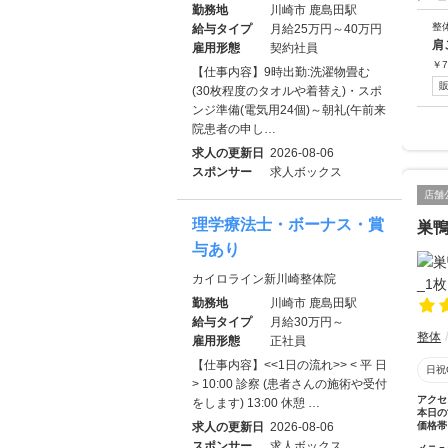
勤務地
川崎市 鹿島田駅
整
給与タイプ
月給25万円～40万円
肩
雇用形態
契約社員
￥
7
【仕事内容】9時出勤:洗濯物畳む
(30枚程度のタオルや着替え)・スポ
ンジ準備(電気用24個)～朝礼(午前来
院患者の申し…
求人の更新日
2026-08-06
スポンサー
求人ボックス
店舗
理学療法士・ボーナス・賞
巣鴨
与あり
カイロライン新川崎整体院
勤務地
川崎市 鹿島田駅
給与タイプ
月給30万円～
整体
雇用形態
正社員
【仕事内容】<<1日の流れ>> < 平 日
日祝
> 10:00 診察 (患者さんの施術や受付
アクセ
をします) 13:00 休憩 …
本日の
求人の更新日
2026-08-06
価格帯
スポンサー
求人ボックス