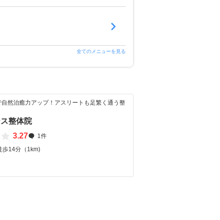
全てのメニューを見る
で自然治癒力アップ！アスリートも足繁く通う整
シス整体院
3.27
1件
歩14分（1km)