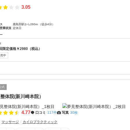
3.05
ス
鹿島田駅から260m （徒歩4分）
営業状況
定休日
ー
体
回限定価格￥2980（税込）
販売中
公式
整体院(新川崎本院）
4.77
口コミ
117件
写真
30枚
マッサージ
カイロプラクティック