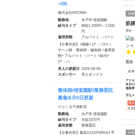
~OK
株式会社HITOWA
店舗
勤務地
水戸市 偕楽園駅
筋
給与タイプ
時給1,200円～1,500
県外・
円
雇用形態
アルバイト・パート
【仕事内容】<職種> [ア・パ]マッ
サージ師・整体師・鍼灸師 <雇用形
態> アルバイト・パート <給与>
[ア・パ…
整体
求人の更新日
2026-08-06
駐車
スポンサー
求人ボックス
アクセ
本日の
価格帯
整体師/偕楽園駅/業務委託
主なメ
募集/8月6日更新
整体
りらくる千波町店
子宝
勤務地
水戸市 偕楽園駅
給与タイプ
月給33万円
雇用形態
業務委託
【仕事内容】最高3,510円(60分) 平
店舗