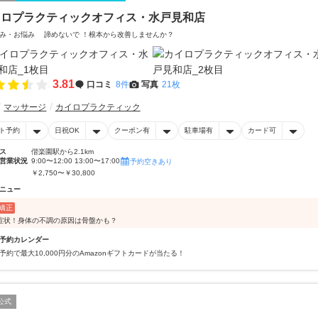
イロプラクティックオフィス・水戸見和店
み・お悩み 諦めないで ！根本から改善しませんか？
3.81
口コミ
8件
写真
21枚
マッサージ
カイロプラクティック
ト予約
日祝OK
クーポン有
駐車場有
カード可
ス
偕楽園駅から2.1km
営業状況
9:00〜12:00 13:00〜17:00
予約空きあり
￥2,750〜￥30,800
ニュー
矯正
症状！身体の不調の原因は骨盤かも？
予約カレンダー
予約で最大10,000円分のAmazonギフトカードが当たる！
公式