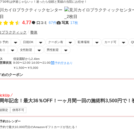
ア30年は伊達じゃないッ！迷ったら信頼と実績の当院にお任せ！
4.77
口コミ
67件
写真
17枚
ロプラクティック
整体
ト予約
日祝OK
クーポン有
駐車場有
カード可
Q
あり
女性歓迎
男性歓迎
ス
偕楽園駅から2.4km
営業状況
9:00〜12:00 14:00〜21:00
予約空きあり
￥1,500〜￥5,000
すめのクーポン
36
ickUp
6周年記念！最大36％OFF！一ヶ月間一回の施術料3,500円で
規限定
併用不可
予約カレンダー
予約で最大10,000円分のAmazonギフトカードが当たる！