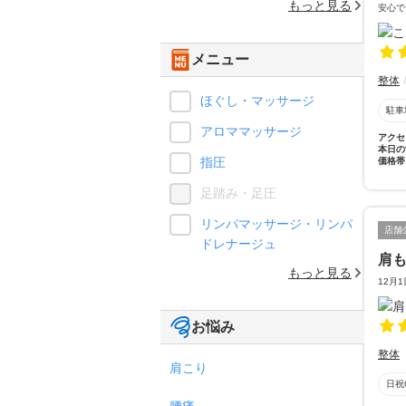
もっと見る
安心で
メニュー
整体
ほぐし・マッサージ
駐車
アロママッサージ
アクセ
本日の
指圧
価格帯
足踏み・足圧
リンパマッサージ・リンパ
店舗
ドレナージュ
肩
もっと見る
12月
お悩み
整体
肩こり
日祝
腰痛