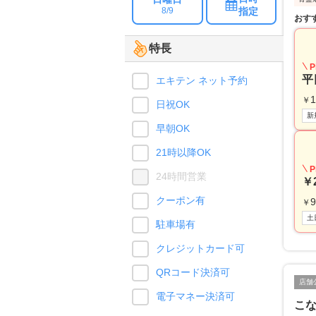
指定
8/9
おす
特長
P
平
エキテン ネット予約
1
￥
日祝OK
新
早朝OK
21時以降OK
P
24時間営業
￥
クーポン有
9
￥
土
駐車場有
クレジットカード可
QRコード決済可
店舗
電子マネー決済可
こ