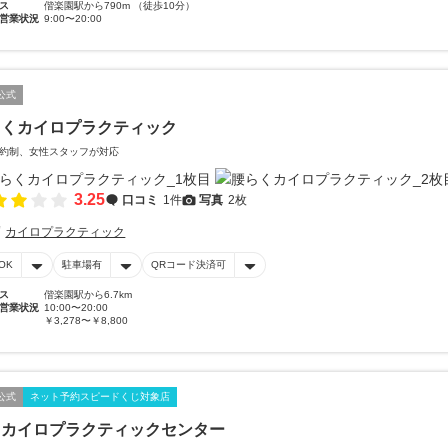
ス
偕楽園駅から790m （徒歩10分）
営業状況
9:00〜20:00
公式
らくカイロプラクティック
約制、女性スタッフが対応
3.25
口コミ
1件
写真
2枚
カイロプラクティック
OK
駐車場有
QRコード決済可
ス
偕楽園駅から6.7km
営業状況
10:00〜20:00
￥3,278〜￥8,800
公式
ネット予約スピードくじ対象店
川カイロプラクティックセンター