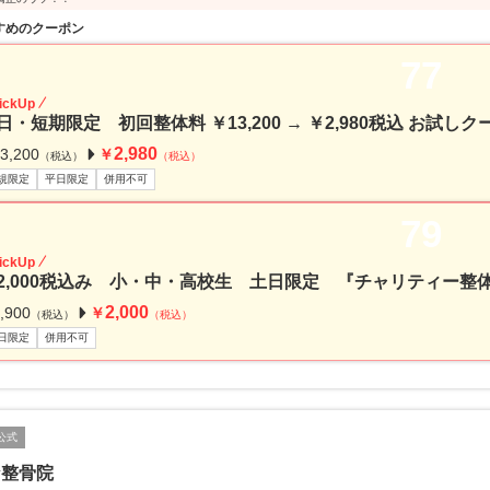
すめのクーポン
77
ickUp
日・短期限定 初回整体料 ￥13,200 → ￥2,980税込 お試
2,980
3,200
￥
（税込）
（税込）
規限定
平日限定
併用不可
79
ickUp
2,000税込み 小・中・高校生 土日限定 『チャリティー整
2,000
,900
￥
（税込）
（税込）
日限定
併用不可
公式
な整骨院