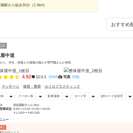
園駅から徒歩30分（2.3km)
公式
体屋中道
から、学生、医療人や激務の職人や専門職さんが来院
4.92
口コミ
309件
写真
30枚
マッサージ
接骨・整骨
カイロプラクティック
OK
クーポン有
駐車場有
カード可
QRコード決済可
ス
偕楽園駅から2.3km
営業状況
9:00〜13:00 15:00〜19:00
￥1,000〜￥80,000
ニュー
矯正
矯正のウソ！？