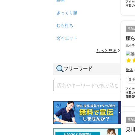
アクセ
本日の
ぎっくり腰
むち打ち
店舗
ダイエット
腰
完全予
もっと見る
フリーワード
整体
日祝
アクセ
本日の
価格帯
店舗
見