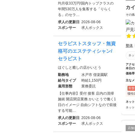
均月収33万円!国内トップクラスの
カ
年間530万人を集客する「りらく
る」のセラ…
その痛
求人の更新日
2026-08-06
スポンサー
求人ボックス
セラピストスタッフ・無資
整体
格可のエステティシャン/
ネッ
セラピスト
アクセ
ほぐしと癒しの店かいとう
本日の
価格帯
勤務地
水戸市 偕楽園駅
給与タイプ
時給1,150円
主なメ
雇用形態
業務委託
骨盤
【仕事内容】受付 接客 店内の清掃
慢性
施術 開店閉店業務 かいとうで働く1
ネット
日のイメージ 自由シフトなので前後
ネット
する可能…
求人の更新日
2026-08-06
スポンサー
求人ボックス
店舗