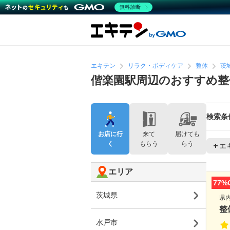
無料診断
エキテン
リラク・ボディケア
整体
茨
偕楽園駅周辺のおすすめ整
検索条
お店に行
来て
届けても
く
もらう
らう
エ
エリア
77%
茨城県
県
整
水戸市