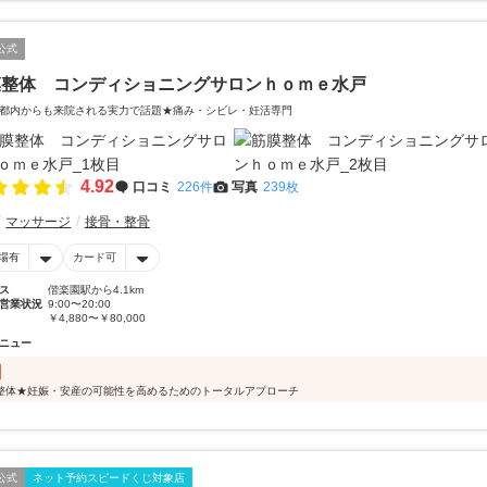
公式
膜整体 コンディショニングサロンｈｏｍｅ水戸
都内からも来院される実力で話題★痛み・シビレ・妊活専門
4.92
口コミ
226件
写真
239枚
マッサージ
接骨・整骨
場有
カード可
ス
偕楽園駅から4.1km
営業状況
9:00〜20:00
￥4,880〜￥80,000
ニュー
整体★妊娠・安産の可能性を高めるためのトータルアプローチ
公式
ネット予約スピードくじ対象店