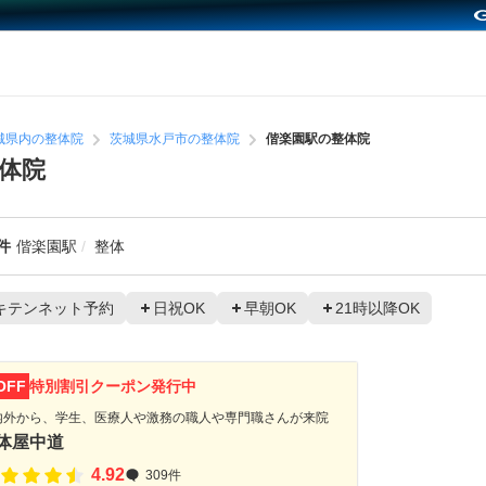
城県内の整体院
茨城県水戸市の整体院
偕楽園駅の整体院
体院
件
偕楽園駅
整体
キテンネット予約
日祝OK
早朝OK
21時以降OK
OFF
特別割引クーポン発行中
内外から、学生、医療人や激務の職人や専門職さんが来院
体屋中道
4.92
309件