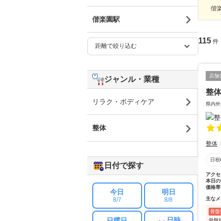
偕楽
偕楽園駅
115
件
店舗
ジャンル・業種
整
リラク・ボディケア
県内外
整体
整体
日祝
日付で探す
アクセ
本日の
価格帯
今日
明日
主なメ
8/7
8/8
骨盤
日時
日曜日
骨盤