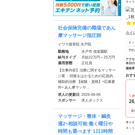
キャリ
社会保険完備の職場であん
カイ
摩マッサージ指圧師
ネッ
イワマ接骨院 水戸院
予約
勤務地
水戸市 偕楽園駅
給与タイプ
月給22万円～25万円
アクセ
雇用形態
正社員
本日の
価格帯
【仕事内容】治療に関するマッサー
おす
ジ業 ・回復をはかるための応急的、
補助的治療 【経験・資格】<応募要
件> あん摩マッサ…
求人の更新日
2026-08-06
P
スポンサー
求人ボックス
2
新
マッサージ・整体・鍼灸
ネット
週2~相談可能 働く曜日や
ネット
時間も選べます 1日3時間