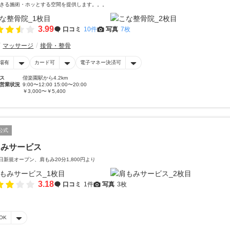
きる施術・ホッとする空間を提供します。。。
3.99
口コミ
10件
写真
7枚
マッサージ
接骨・整骨
場有
カード可
電子マネー決済可
ス
偕楽園駅から4.2km
営業状況
9:00〜12:00 15:00〜20:00
￥3,000〜￥5,400
公式
もみサービス
1日新規オープン、肩もみ20分1,800円より
3.18
口コミ
1件
写真
3枚
OK