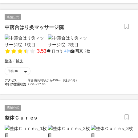
店舗公式
中落合はり灸マッサージ院
3.53
口コミ
4件
写真
2枚
整体
鍼灸
日祝OK
アクセス
落合南長崎駅から450m （徒歩6分）
本日の営業状況
9:00〜17:00
店舗公式
整体Ｃｕｒｅs