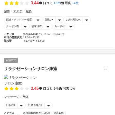
3.44
口コミ
13件
写真
14枚
整体
エステ
鍼灸
配達・デリバリー対応
日祝OK
21時以降OK
クーポン有
駐車場有
カード可
アクセス
落合南長崎駅から510m （徒歩7分）
本日の営業状況
12:00〜22:30
価格帯
￥1,400〜￥6,600
店舗公式
リラクゼーションサロン康癒
3.45
口コミ
2件
写真
1枚
マッサージ
整体
日祝OK
21時以降OK
アクセス
落合南長崎駅から890m （徒歩12分）