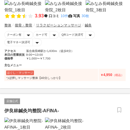
3.93
口コミ
10件
写真
30枚
整体
接骨・整骨
リラクゼーションマッサージ
鍼灸
クーポン有
カード可
QRコード決済可
電子マネー決済可
アクセス
落合南長崎駅から630m （徒歩8分）
本日の営業状況
9:00〜13:00
価格帯
￥1,000〜￥7,700
主なメニュー
ほぐし・マッサージ
4,950
￥
（税込）
つぼ押しマッサージ整体【40分しっかり】
店舗公式
伊良林鍼灸均整院-AFINA-