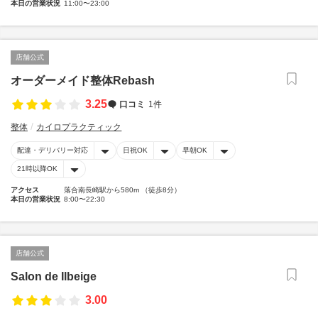
本日の営業状況
11:00〜23:00
店舗公式
オーダーメイド整体Rebash
3.25
口コミ
1件
整体
カイロプラクティック
配達・デリバリー対応
日祝OK
早朝OK
21時以降OK
アクセス
落合南長崎駅から580m （徒歩8分）
本日の営業状況
8:00〜22:30
店舗公式
Salon de Ilbeige
3.00