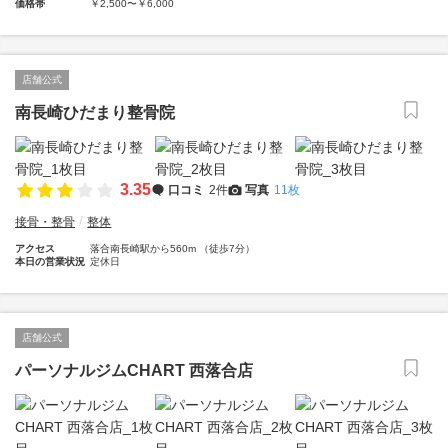
価格帯
￥2,500〜￥6,000
店舗公式
南長崎ひだまり整骨院
3.35
口コミ
2件
写真
11枚
接骨・整骨
整体
アクセス
落合南長崎駅から560m （徒歩7分）
本日の営業状況
定休日
店舗公式
パーソナルジムCHART 西落合店