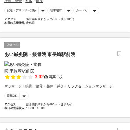
接骨・整骨
整体
鍼灸
配達・デリバリー対応
駐車場有
カード可
アクセス
落合南長崎駅から750m （徒歩10分）
本日の営業状況
定休日
店舗公式
あい鍼灸院・接骨院 東長崎駅前院
3.02
写真
1枚
マッサージ
接骨・整骨
整体
鍼灸
リラクゼーションマッサージ
日祝OK
アクセス
落合南長崎駅から690m （徒歩9分）
本日の営業状況
10:00〜18:00