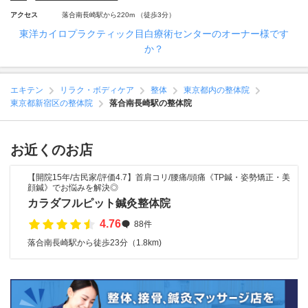
アクセス
落合南長崎駅から220m （徒歩3分）
東洋カイロプラクティック目白療術センターのオーナー様です
か？
エキテン
リラク・ボディケア
整体
東京都内の整体院
東京都新宿区の整体院
落合南長崎駅の整体院
お近くのお店
【開院15年/古民家/評価4.7】首肩コリ/腰痛/頭痛《TP鍼・姿勢矯正・美
顔鍼》でお悩みを解決◎
カラダフルピット鍼灸整体院
4.76
88件
落合南長崎駅から徒歩23分（1.8km)