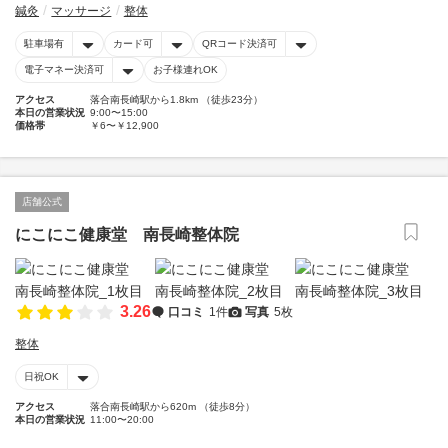
鍼灸
マッサージ
整体
駐車場有
カード可
QRコード決済可
電子マネー決済可
お子様連れOK
アクセス
落合南長崎駅から1.8km （徒歩23分）
本日の営業状況
9:00〜15:00
価格帯
￥6〜￥12,900
店舗公式
にこにこ健康堂 南長崎整体院
3.26
口コミ
1件
写真
5枚
整体
日祝OK
アクセス
落合南長崎駅から620m （徒歩8分）
本日の営業状況
11:00〜20:00