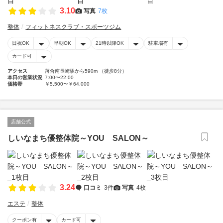
3.10
写真
7枚
整体
フィットネスクラブ・スポーツジム
日祝OK
早朝OK
21時以降OK
駐車場有
カード可
アクセス
落合南長崎駅から590m （徒歩8分）
本日の営業状況
7:00〜22:00
価格帯
￥5,500〜￥64,000
店舗公式
しいなまち優整体院～YOU SALON～
3.24
口コミ
3件
写真
4枚
エステ
整体
クーポン有
カード可