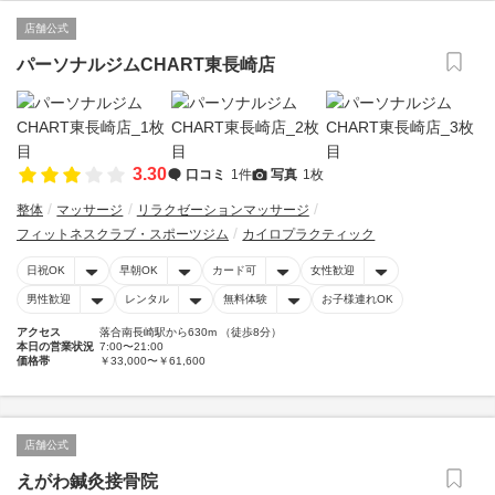
店舗公式
パーソナルジムCHART東長崎店
3.30
口コミ
1件
写真
1枚
整体
マッサージ
リラクゼーションマッサージ
フィットネスクラブ・スポーツジム
カイロプラクティック
日祝OK
早朝OK
カード可
女性歓迎
男性歓迎
レンタル
無料体験
お子様連れOK
アクセス
落合南長崎駅から630m （徒歩8分）
本日の営業状況
7:00〜21:00
価格帯
￥33,000〜￥61,600
店舗公式
えがわ鍼灸接骨院