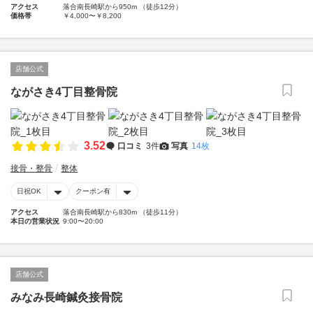
アクセス
落合南長崎駅から950m （徒歩12分）
価格帯
￥4,000〜￥8,200
店舗公式
ながさき4丁目整骨院
3.52
口コミ
3件
写真
14枚
接骨・整骨
整体
日祝OK
クーポン有
アクセス
落合南長崎駅から830m （徒歩11分）
本日の営業状況
9:00〜20:00
店舗公式
みなみ長崎鍼灸接骨院